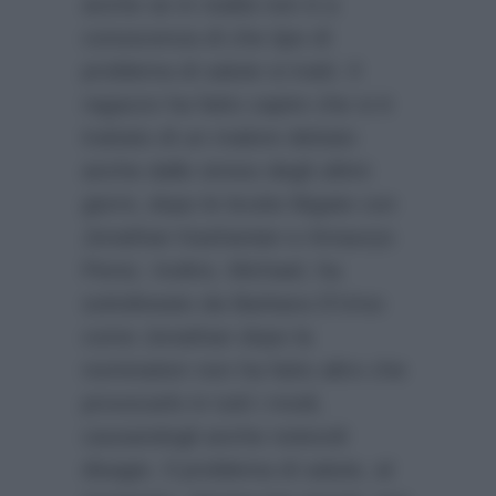
anche se in realtà non è a
conoscenza di che tipo di
problema di salute si tratti. Il
ragazzo ha fatto capire che si è
trattato di un malore dettato
anche dallo stress degli ultimi
giorni, dopo le brutte litigate con
Jonathan Kashanian e Amaurys
Perez. Inoltre, Michael, ha
sottolineato da Barbara D’Urso
come Jonathan dopo la
nomination non ha fatto altro che
provocarlo in tutti i modi,
causandogli anche notevoli
disagio. Il problema di salute, al