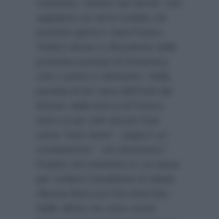
momento, rimane top secret; non
sappiamo se verrà svelato nei
prossimi giorni o sarà Franco
Terlizzi stesso a discuterne nella
prossima puntata di Domenica
Live o prima a Verissimo. Nella
puntata di ieri sera dell’Isola dei
famosi, dalla bocca di Franco
sono scuse solo alcune frasi
come
“tutto bene”, “papà è un
combattente”, “sto benissimo”.
Proprio nel momento in cui stava
per svelare il problema di salute,
Alessia Marcuzzi l’ha interrotto.
Nelle ultime ore sono uscite