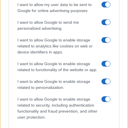
della storia con Mattia Scudieri:
I want to allow my user data to be sent to
“So cosa ci ha distrutti”
Google for online advertising purposes.
I want to allow Google to send me
Temptation Island, puntata speciale a
settembre? Lo spoiler di Rosario Monetti
personalized advertising.
Carmen Russo ed Enzo Paolo Turchi nel cast di
I want to allow Google to enable storage
Amici? La loro risposta spiazza
related to analytics like cookies on web or
Marianna Scarci: “Saranno Famosi? Niente
device identifiers in apps.
cachet. Ecco com’era Maria De Filippi”
I want to allow Google to enable storage
Temptation Island, Soraya Sabetta
related to functionality of the website or app.
massacrata: “Sono stata minacciata di morte”
Andrea Dal Corso come sta dopo l’incidente:
I want to allow Google to enable storage
“Operazione fatta. Ecco cosa mi aspetta”
related to personalization.
I want to allow Google to enable storage
related to security, including authentication
functionality and fraud prevention, and other
user protection.