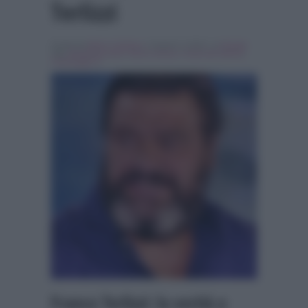
Terlizzi
Scritto da
Marco Santoro
, il Aprile 4, 2018 , in
Gossip
Tag:
Breaking news
,
franco terlizzi
,
l'isola dei famosi
,
Pomeriggio 5
Franco Terlizzi: la verità a