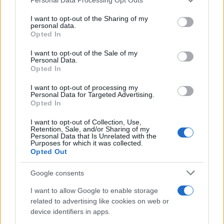
This information may also be disclosed by us to third parties
ULTIME NOTIZIE
on the IAB’s List of Downstream Participants that may further
I want to opt-out of the Sharing of my
disclose it to other third parties.
personal data.
Amici: Opi svela una volta per
Opted In
tutte che tipo di rapporto ha con
Please note that this website/app uses one or more Google
Michelle
services and may gather and store information including but
I want to opt-out of the Sale of my
Personal Data.
not limited to your visit or usage behaviour. You may click to
Opted In
grant or deny consent to Google and its third-party tags to
Temptation Island, Danilo diffida
use your data for below specified purposes in below Google
Simona Giordano che replica:
I want to opt-out of processing my
“Ho conservato gli screen”
consent section.
Personal Data for Targeted Advertising.
Opted In
I want to opt-out of Collection, Use,
Ballando con le stelle 2026,
Retention, Sale, and/or Sharing of my
rivoluzione di Milly Carlucci:
Personal Data that Is Unrelated with the
tutte le indiscrezioni
Purposes for which it was collected.
Opted Out
Temptation Island, la
Google consents
confessione di Perla Vatiero:
“Non riesco più a guardarlo”
I want to allow Google to enable storage
related to advertising like cookies on web or
device identifiers in apps.
Grazia Kendi soffre per la fine