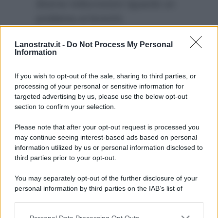
diverse indiscrezioni riguardo un
problema ai bronchi.
Probabilmente Striscia la notizia
Lanostratv.it -
Do Not Process My Personal
inizierà ad indagare su questa
Information
questione per ricostruire e fare
un pò di chiarezza.
If you wish to opt-out of the sale, sharing to third parties, or
processing of your personal or sensitive information for
targeted advertising by us, please use the below opt-out
section to confirm your selection.
Please note that after your opt-out request is processed you
may continue seeing interest-based ads based on personal
information utilized by us or personal information disclosed to
third parties prior to your opt-out.
You may separately opt-out of the further disclosure of your
personal information by third parties on the IAB’s list of
downstream participants.
Personal Data Processing Opt Outs