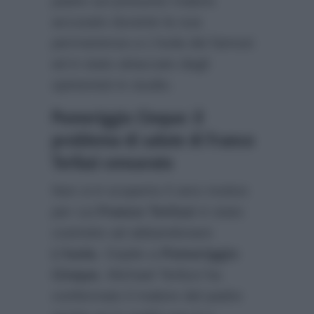
padre sul presunto malore
accusato durante la sua
permanenza a L’Isola dei famosi
ed è stato attaccato dagli
opinionisti in studio.
Pomeriggio Cinque: il
problema di salute di Franco
Terlizzi censurato
Non si è scoperto il vero motivo
per cui
Franco Terlizzi
è stato
costretto ad abbandonare
L’Isola
. Ospite a
Pomeriggio
Cinque
, Michael Terlizzi ha
confermato il malore del padre