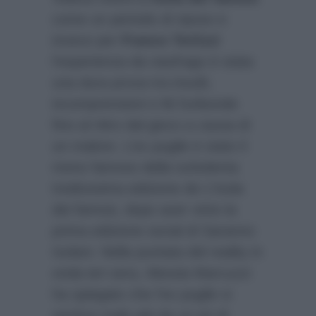
come un periodo di riposo e
invece per
Franco Terlizzi
l’esperienza da naufrago è stata
una dura prova tra insulti,
incomprensioni e liti furibonde
fino al ritiro dal gioco a causa di
un malore. L’ex pugile è stato il
meno famoso della turbolenta
tredicesima edizione de L’Isola
dei famosi, dopo aver vinto la
prima edizione social di Saranno
Isolani. Nella puntata del reality in
onda ieri sera, Alessia Marcuzzi
ha spiegato che l’ex pugile si
sentiva male già da un pò di