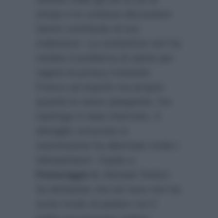
tempo e le continue discussioni
hanno contribuito al suo
malessere. La conduttrice non ha
rivelato il problema di salute per
ragioni di privacy invitando
Franco ad esporlo ma proprio
quando lo stava spiegando, l’ex
naufrago è stato interrotto. Il
dettaglio censurato in
trasmissione ha allarmato molto i
telespettatori. Ospite a
Pomeriggio 5
, Michael Terlizzi
ha dichiarato che ieri sera non ha
avuto modo di parlare con il