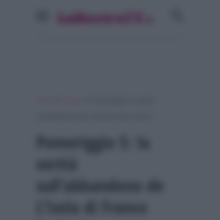
»
»
Home
Gossip
Pomeriggio 5: la verità
sull’abbandono de L’Isola di Franco Terlizzi
Pomeriggio 5: la
verità
sull’abbandono de
L’Isola di Franco