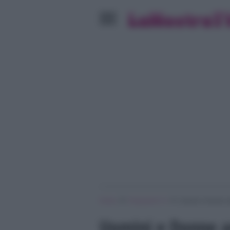
»
»
Home
Programmi Tv
Uomini e Donne ant
Uomini e Donne an