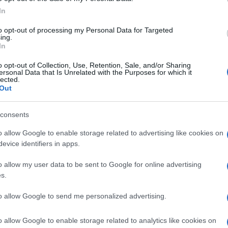
Amici,
In
incide
Un med
to opt-out of processing my Personal Data for Targeted
 tra Gemma Galgani e Alessandra di ieri,
ing.
Sikabo
In
8enne di Torino tornerà protagonista. La
Tempta
er
ha visto al centro dello studio Giorgio
“Non è
o opt-out of Collection, Use, Retention, Sale, and/or Sharing
ersonal Data that Is Unrelated with the Purposes for which it
o ha iniziato una conoscenza con
lected.
Out
a la scorsa settimana per corteggiarlo.
 Firenze e a Verona e le cose
consents
e tra i due. Oggi pomeriggio a partire
o allow Google to enable storage related to advertising like cookies on
 mostrata la terza parte del Trono Over.
evice identifiers in apps.
teranno come intendono proseguire la
o allow my user data to be sent to Google for online advertising
nvece la storia sarebbe definitivamente
s.
sso ieri da Giorgio Manetti. Oggi
to allow Google to send me personalized advertising.
nista anche Gemma Galgani,
 da Tina. Molto probabilmente Maria De
o allow Google to enable storage related to analytics like cookies on