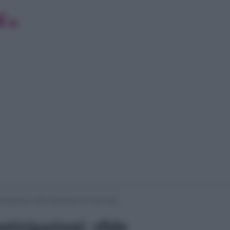
icipazioni: sfide infuocate nel Trono Over
ticipazioni: sfide