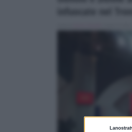
infuocate nel Tro
Scritto da
Simona Tranquilli
, il Aprile 13, 2018 
Lanostratv