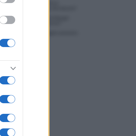
 Simone Nolasco vittima di un
nte: “Mi è passata tutta la vita davanti”
ico in famiglia, l’appello di Margot
nyi: “Necessario il suo ritorno!”
tion Island, Danilo D’Angelo ammette:
 un periodo semplice”