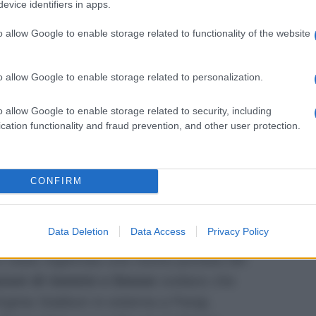
evice identifiers in apps.
a sfilata del parterre femminile. Come di
la darà il via a nuovi scontri e polemiche
o allow Google to enable storage related to functionality of the website
anale5. Dame e cavalieri si
i e consigli di stile. Gemma Galgani
o allow Google to enable storage related to personalization.
o allow Google to enable storage related to security, including
onne oggi: cosa accadrà nel Trono
cation functionality and fraud prevention, and other user protection.
 day time pomeridiano di Canale5 oggi
CONFIRM
.45. Il
Trono Over
, dopo che
Ida ha
o
, dovrebbe proporre oggi la sfida in
Data Deletion
Data Access
Privacy Policy
no a tirare fuori vecchie ruggini tra dame
i è stata registrata una nuova puntata del
zioni di Uomini e Donne
svelano che
rginia Stablum in esterna a Parigi,