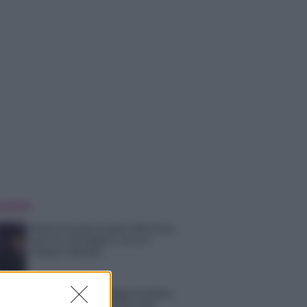
 NOTIZIE
Helena Prestes e Javier Martinez
sono in crisi oppure no? Lui
rompe il silenzio
Uomini e Donne, sfogo al veleno
di Ludovica Valli: “Letto cose