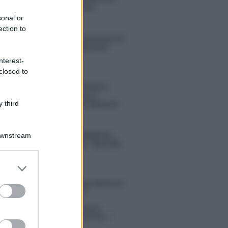
sconvolgenti su di me”
sonal or
ection to
Uomini e Donne, retroscena di
Alice Barisciani: “Ricevevo
minacce e insulti”
nterest-
closed to
Belen Rodriguez ritrova la
serenità: il bacio con il
 third
compagno Gaetano Fidanzati
Uomini e Donne, Elisabetta
Downstream
Gigante in ospedale: “Barcollo
ma non mollo”
er and store
to grant or
tion Island, affari d’oro per Giovanni
ed purposes
so: attività in espansione?
in Mascolo replica alla sua ex
ata Bella Thorne: “Dicono di me…”