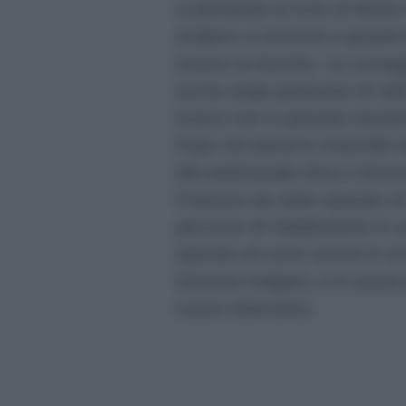
scatenando la furia di Marta
siciliano si avvicina a gran
essere la favorita. La corteg
anche degli opinionisti di U
invece non è passata inosser
Firpo nel parterre maschile 
dal settimanale
Diva e Donn
Framura sia stato operato a
percorso di riabilitazione in 
operato al cuore anche lo sco
Gemma Galgani, e in questi 
nuovo intervento.