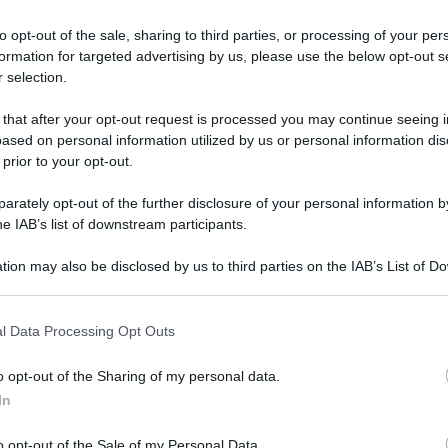
to opt-out of the sale, sharing to third parties, or processing of your per
formation for targeted advertising by us, please use the below opt-out s
 selection.
 that after your opt-out request is processed you may continue seeing i
ased on personal information utilized by us or personal information dis
onne anticipazioni: nuovi scontri su
 prior to your opt-out.
rately opt-out of the further disclosure of your personal information by
he IAB’s list of downstream participants.
tion may also be disclosed by us to third parties on the IAB’s List of 
 that may further disclose it to other third parties.
 that this website/app uses one or more Google services and may gath
l Data Processing Opt Outs
including but not limited to your visit or usage behaviour. You may click 
Tempta
 to Google and its third-party tags to use your data for below specifi
o opt-out of the Sharing of my personal data.
Grazio
ogle consent section.
In
Benjam
fidanz
o opt-out of the Sale of my Personal Data.