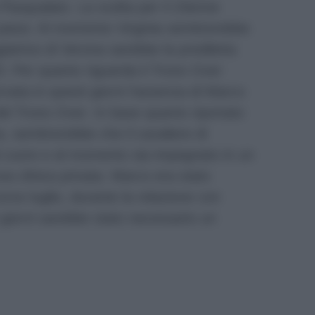
 Pasqualato. La scelta per il 23enne
di passi. Al momento Virginia sembrerebbe
giatrice di Verona sarebbe la prediletta
eD. Per quanto riguarda il Trono Over
vata in questi giorni l’assenza di Marco
del Trono Over. In base quanto riportato
a
, sembrerebbe che il cavaliere di
l cuore e al momento sia impegnato in un
una clinica privata. Marco era stato
rso luglio, durante la relazione con
giorni sarebbe stato necessario un