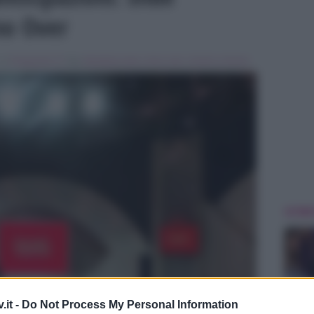
no Over
, in
Programmi Tv
Tag:
Breaking news
,
trono over
,
Uomini e Donne
ULTIME
.it -
Do Not Process My Personal Information