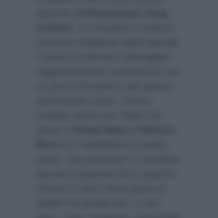
edizione dell’
Eurovision Song
Contest
, e a trionfare è stata la
cantante israeliana Netta Barzilai.
L’artista ha davvero sbaragliato
l’agguerritissima concorrenza con
un pezzo frizzante e dal sapore
prettamente estivo. Ottimo
risultato anche per l’Italia che
grazie a
Ermal Meta e Fabrizio
Moro
si è classificata al quinto
posto. Una posizione in classifica
davvero insperata fino a qualche
minuto fa visto che la giuria di
qualità ha penalizzato, e non
poco, i due cantautori, lasciandoli