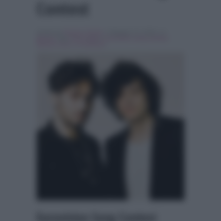
Contest
Scritto da
Alessio Cimino
, il Maggio 13, 2018 , in
Musica
Tag:
Ermal Meta
,
eurovision song contest
,
fabrizio moro
,
In evidenza
Eurovision Song Contest