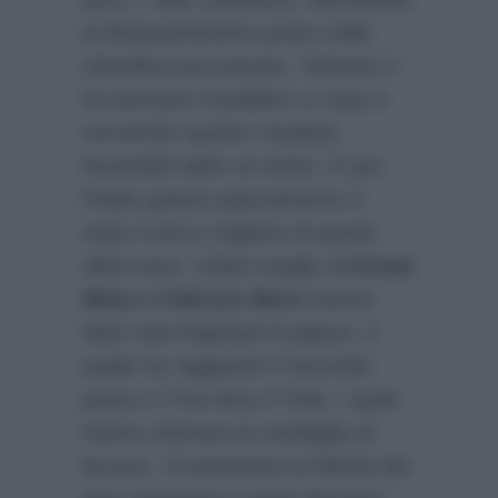
al diciassettesimo posto nella
classifica provvisoria. Tuttavia ci
ha pensato il pubblico a casa a
sovvertire questo risultato,
facendoli salire ai vertici. E per
l’Italia questo piazzamento è
stato il terzo migliore di questi
ultimi anni. Infatti meglio di
Ermal
Meta e Fabrizio Moro
hanno
fatto solo Raphael Gualazzi, il
quale ha raggiunto il secondo
posto e il trio lirico Il Volo, i quali
hanno ottenuto la medaglia di
bronzo. Ovviamente la felicità dei