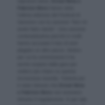
sapranno bene,
Ermal Meta e
Fabrizio Moro
hanno vinto
l’ultima edizione del Festival di
Sanremo con la canzone “Non mi
avete fatto niente”. Una canzone
contestatissima perchè in molti
hanno accusato il duo di aver
plagiato un altro pezzo. Motivo
per cui la commissione li ha
anche sospesi dalla gara per
vederci più chiaro su questa
incresciosa vicenda. Tuttavia poi
è stato ritenuto che
Ermal Meta
e Fabrizio Moro
non avessero
infranto il regolamento. E per tale