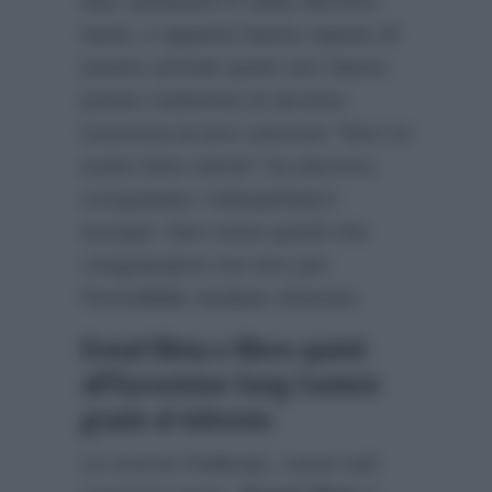
due cantautori è stata davvero
tanta, e appena hanno saputo di
essere arrivati quinti non hanno
potuto trattenere le lacrime.
Insomma la loro canzone “Non mi
avete fatto niente” ha davvero
conquistato i telespettatori
europei. Non resta quindi che
congratularsi con loro per
l’incredibile risultato ottenuto.
Ermal Meta e Moro quinti
all’Eurovision Song Contest
grazie al televoto
Lo scorso Febbraio, come tutti