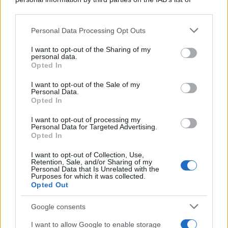
downstream participants.
Personal Data Processing Opt Outs
This information may also be disclosed by us to third parties
ULTIME NOTIZIE
on the IAB’s List of Downstream Participants that may further
I want to opt-out of the Sharing of my
disclose it to other third parties.
personal data.
Amici, già finita tra Nicola
Opted In
Marchionni e Valentina Pesaresi:
Please note that this website/app uses one or more Google
“Siamo molto distanti”
services and may gather and store information including but
I want to opt-out of the Sale of my
Personal Data.
not limited to your visit or usage behaviour. You may click to
Opted In
grant or deny consent to Google and its third-party tags to
La Ruota della Fortuna,
use your data for below specified purposes in below Google
complimenti per Gerry Scotti:
I want to opt-out of processing my
“Avrai un futuro fantastico”
consent section.
Personal Data for Targeted Advertising.
Opted In
I want to opt-out of Collection, Use,
Helena Prestes e Javier Martinez
Retention, Sale, and/or Sharing of my
sono in crisi oppure no? Lui
Personal Data that Is Unrelated with the
rompe il silenzio
Purposes for which it was collected.
Opted Out
Uomini e Donne, sfogo al veleno
Google consents
di Ludovica Valli: “Letto cose
sconvolgenti su di me”
I want to allow Google to enable storage