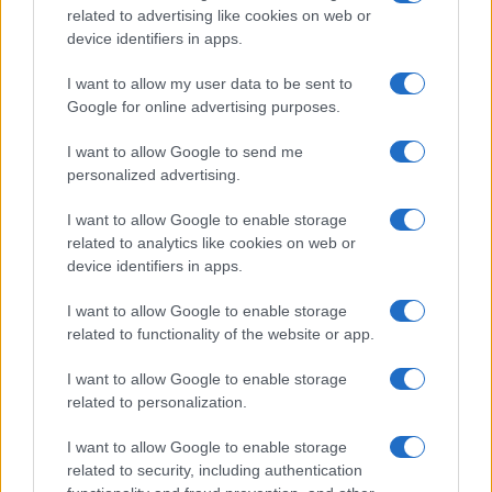
related to advertising like cookies on web or
device identifiers in apps.
Uomini e Donne, retroscena di
Alice Barisciani: “Ricevevo
I want to allow my user data to be sent to
minacce e insulti”
Google for online advertising purposes.
I want to allow Google to send me
Belen Rodriguez ritrova la serenità: il bacio
con il compagno Gaetano Fidanzati
personalized advertising.
Uomini e Donne, Elisabetta Gigante in
I want to allow Google to enable storage
ospedale: “Barcollo ma non mollo”
related to analytics like cookies on web or
Temptation Island, affari d’oro per Giovanni
device identifiers in apps.
Grazioso: attività in espansione?
I want to allow Google to enable storage
Benjamin Mascolo replica alla sua ex
related to functionality of the website or app.
fidanzata Bella Thorne: “Dicono di me…”
Amici, Simone Nolasco vittima di un
I want to allow Google to enable storage
incidente: “Mi è passata tutta la vita davanti”
related to personalization.
I want to allow Google to enable storage
related to security, including authentication