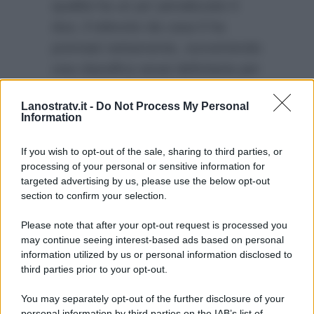
qualità ha un po’ penalizzato il
duo, il televoto da casa li ha
premiati nettamente, sovvertendo
una classifica assai deficitaria per
il duo. Complimenti ai due
Lanostratv.it -
Do Not Process My Personal
cantautori per aver raggiunto un
Information
piazzamento davvero di tutto
rispetto.
If you wish to opt-out of the sale, sharing to third parties, or
processing of your personal or sensitive information for
targeted advertising by us, please use the below opt-out
section to confirm your selection.
Please note that after your opt-out request is processed you
may continue seeing interest-based ads based on personal
information utilized by us or personal information disclosed to
third parties prior to your opt-out.
You may separately opt-out of the further disclosure of your
personal information by third parties on the IAB’s list of