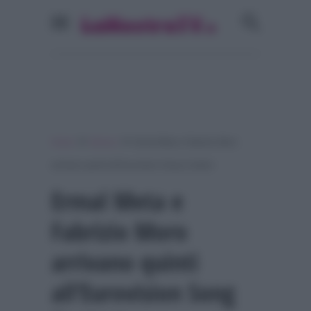
»
»
Home
Musica
Ermal Meta e Fabrizio Moro
arrivano quinti all’Eurovision Song Contest
Ermal Meta e
Fabrizio Moro
arrivano quinti
all’Eurovision Song