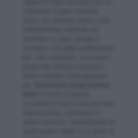
ragione è stato permesso loro di
continuare la gara musicale.
Gara, che oltretutto hanno vinto
brillantemente, battendo sul
fotofinish Lo Stato Sociale e
Annalisa. Una bella soddisfazione
per i due cantautori, che proprio
grazie alla vittoria di Sanremo
hanno ottenuto il lasciapassare
per l’
Eurovision Song Contest
2018
. E anche in questa
circostanza il duo ha davvero ben
impressionato, ottenendo un
ottimo riscontro, classificandosi al
quinto posto. Difatti se la giuria di