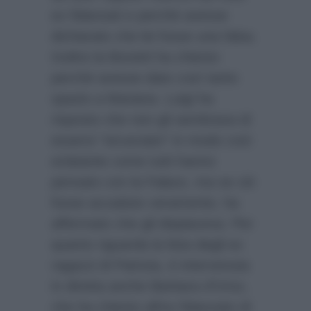
ex fidanzati e perchè avesse
dichiarato che lei fosse una falsa.
Inoltre la Bonetti ha chiesto
perchè avesse dato così tanto
spazio a Mariana. Luigi ha
risposto che non gli sembrava di
essersi “strusciato” in modo così
eclatante come tutti hanno
pensato con la Falace, ma se ciò
fosse accaduto veramente, ha
affermato che gli dispiaceva. Per
quanto riguarda la lista degli ex
ragazzi di Patrizia, è intervenuta
in diretta anche Barbara d’Urso,
che ha chiesto all’ex fidanzato di