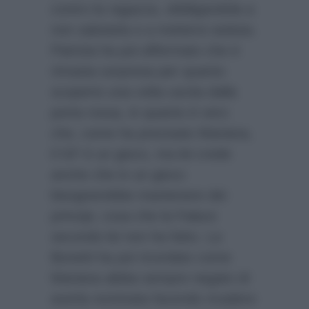
contro la ragazza, obbligandola a
non salutarla e a mettersi seduta.
Patrizia ha poi affermato che è
rimasta sorpresa per quanto
scoperto una volta uscita dalla
porta rossa, in quanto è vero
che, come ha precisato Mariana,
il GF è un gioco, ma lei crede
anche che in un gioco
bisognerebbe mantenere dei
principi, cosa che la Falace
secondo lei non ha fatto. La
Bonetti ha poi ricordato come
Mariana abbia sempre negato di
averla nominata facendo ricadere