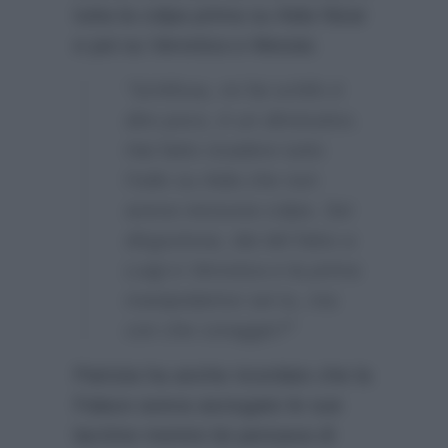
tutta la colpa prima su Aida Nizar
e poi su Veronica e Alessia:
“Schifosa, mi fai schifo è
dire poco, è un diminutivo.
Hai fatto ricadere tutto
l’odio su Aida che non
aveva nessuna colpa. Sei
disgustosa, dai del falso a
Luigi e Veronica e la prima
manipolatrice sei tu, ma
con che coraggio?”
Patrizia ha anche ricordato che la
Falace aveva asciugato le sue
lacrime mentre lei pensava di