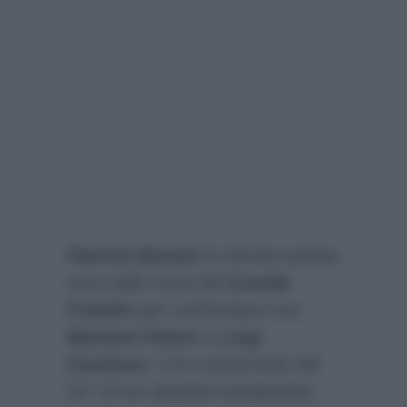
Patrizia Bonetti
è entrata questa
sera nella Casa del
Grande
Fratello
per confrontarsi con
Mariana Falace
e
Luigi
Favoloso
. L’ex concorrente del
GF 15 ha sbottato inizialmente