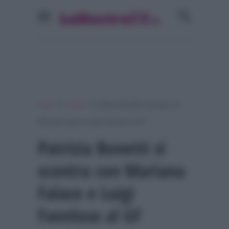
»
»
Home
Gossip
Patrizia Bonetti si scontra con
Mariana Falace e Luigi Favoloso al GF
Patrizia Bonetti si
scontra con Mariana
Falace e Luigi
Favoloso al GF