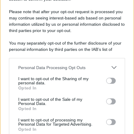
Please note that after your opt-out request is processed you
may continue seeing interest-based ads based on personal
information utilized by us or personal information disclosed to
third parties prior to your opt-out.
You may separately opt-out of the further disclosure of your
personal information by third parties on the IAB’s list of
downstream participants.
Personal Data Processing Opt Outs
This information may also be disclosed by us to third parties
ULTIME NOTIZIE
on the IAB’s List of Downstream Participants that may further
I want to opt-out of the Sharing of my
disclose it to other third parties.
personal data.
Helena Prestes e Javier Martinez
Opted In
sono in crisi oppure no? Lui
Please note that this website/app uses one or more Google
rompe il silenzio
services and may gather and store information including but
I want to opt-out of the Sale of my
Personal Data.
not limited to your visit or usage behaviour. You may click to
Opted In
grant or deny consent to Google and its third-party tags to
Uomini e Donne, sfogo al veleno
use your data for below specified purposes in below Google
di Ludovica Valli: “Letto cose
I want to opt-out of processing my
sconvolgenti su di me”
consent section.
Personal Data for Targeted Advertising.
Opted In