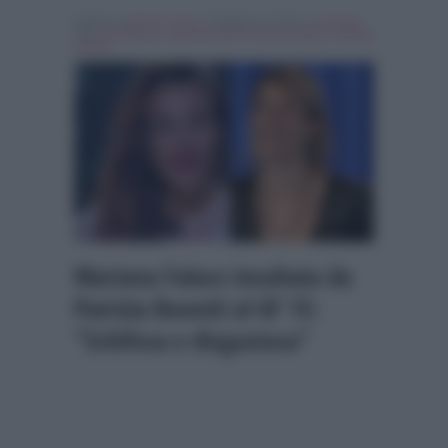
Scritto da
Nicolo' Cenci
, il Maggio 8, 2018 , in
Gossip
Tag:
In evidenza
,
luigi favoloso
,
mariana falace
,
patrizia
bonetti
Mariana Falace insultata da
Patrizia Bonetti al GF 15:
“Schifosa e disgustosa”