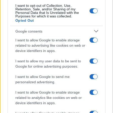
I want to opt-out of Collection, Use,
Uomini e Donne, retroscena di
Retention, Sale, and/or Sharing of my
Alice Barisciani: “Ricevevo
Personal Data that Is Unrelated with the
minacce e insulti”
Purposes for which it was collected.
Opted Out
Belen Rodriguez ritrova la
Google consents
serenità: il bacio con il
compagno Gaetano Fidanzati
I want to allow Google to enable storage
related to advertising like cookies on web or
device identifiers in apps.
Uomini e Donne, Elisabetta
Gigante in ospedale: “Barcollo
I want to allow my user data to be sent to
ma non mollo”
Google for online advertising purposes.
I want to allow Google to send me
Temptation Island, affari d’oro per Giovanni
Grazioso: attività in espansione?
personalized advertising.
Benjamin Mascolo replica alla sua ex
I want to allow Google to enable storage
fidanzata Bella Thorne: “Dicono di me…”
related to analytics like cookies on web or
Amici, Simone Nolasco vittima di un
device identifiers in apps.
incidente: “Mi è passata tutta la vita davanti”