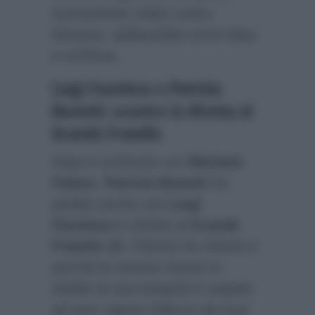
nuovamente urlato contro
Mariana, additandola come falsa
e schifosa.
Luigi Favoloso e Patrizia
Bonetti: scontro in diretta al
Grande Fratello
Dopo il confronto con
Mariana
Falace
,
Patrizia Bonetti
ha
parlato anche con
Luigi
Favoloso
in diretta al
Grande
Fratello 15
. Patrizia ha chiesto il
perchè lui avesse messo in
dubbio la sua integrità in seguito
ad aver saputo l’elenco dei suoi