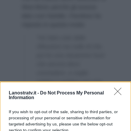
Nina Moric perchè gli avesse
dato così fastidio. Favoloso ha
risposto in questo modo:
“Ho fatto solo delle
riflessioni ma nulla di che,
poi ho una situazione fuori
che ancora devo
concludere, e voglio
vedere e parlare con una
persona…”
Lanostratv.it -
Do Not Process My Personal
Information
Luigi si riferiva ovviamente a Nina
Moric.
If you wish to opt-out of the sale, sharing to third parties, or
processing of your personal or sensitive information for
targeted advertising by us, please use the below opt-out
section to confirm your selection.