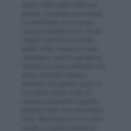
essere stata tradita dalle sue
amiche. La bionda concorrente
ha sottolineato di non avere
nessuna giustificazione, ma ha
svelato il perchè aveva fatto
quella scelta: Mariana l’aveva
nominata in quanto quel giorno
Veronica le aveva dichiarato che
aveva nominato Alessia e
temendo che potesse uscire la
sua amica, aveva scelto di
nominare la Bonetti in quanto
pensava fosse una concorrente
forte. Tali parole però non sono
servite, in quanto Patrizia ha