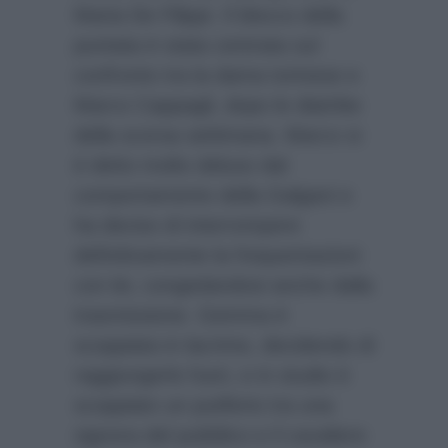
Maria De Filippi. Il blocco della
puntata è stata centrata sul
confronto tra la dama torinese e
Marco Cappagli, dopo le diatribe
della scorsa settimana. Marco si
è detto molto deluso dal
comportamento della Galgani e
ha deciso di interrompere
definitivamente la frequentazioni
con lei, congedandosi anche dalla
trasmissione. Gemma è
scoppiata in lacrime, decidendo di
raggiungerlo fuori, e in studio è
scoppiato un putiferio tra una
signora del pubblico e il cavaliere