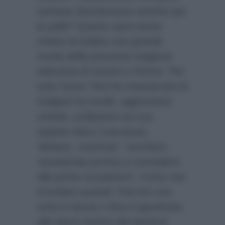
torinese diventeranno amiche per
la pelle? Questo sarà senza
ombra di dubbio una grande
novità della prossima stagione
televisiva di Uomini e Donne. Per
tutto l’anno Tina ha massacrato la
Galgani tra insulti, aggressioni
verbali, umiliazioni sul suo
aspetto fisico (‘carcassa’,
‘befana’, mummia’, ‘scorfano’,
‘assatanata pronta a concedersi
alla prima occasione’). Come non
ricordare quando Tina tirò una
torta in faccia o fece il gavettone
alla dama storica del parterre