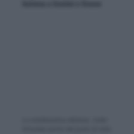
Gemma a Uomini e Donne
La ventiduesima edizione, molto
fortunata anche dal punto di vista