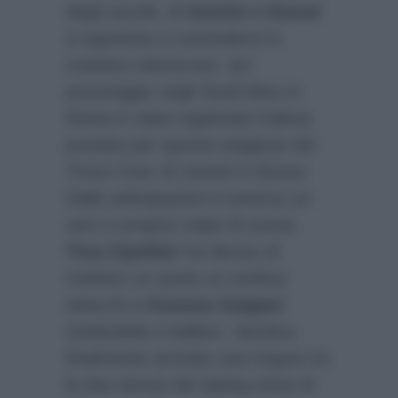
degli ascolti, di
Uomini e Donne
si appresta a concludersi in
maniera clamorosa. Ieri
pomeriggio negli Studi Elios in
Roma è stata registrata l’ultima
puntata per questa stagione del
Trono Over di Uomini e Donne.
Dalle anticipazioni è emerso un
vero e proprio colpo di scena.
Tina Cipollari
ha deciso di
mettere un punto ai continui
attacchi a
Gemma Galgani
invitandola a ballare. Sembra
finalmente arrivata una tregua tra
le due donne del dating show di