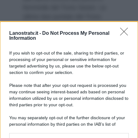
femminile del Trono Senior. Le
ultime due puntate del Trono
Over di Uomini e Donne
Lanostratv.it -
Do Not Process My Personal
andranno in onda la prossima
Information
settimana, alle 14.45 su Canale
5.
If you wish to opt-out of the sale, sharing to third parties, or
processing of your personal or sensitive information for
targeted advertising by us, please use the below opt-out
section to confirm your selection.
Please note that after your opt-out request is processed you
may continue seeing interest-based ads based on personal
information utilized by us or personal information disclosed to
third parties prior to your opt-out.
You may separately opt-out of the further disclosure of your
personal information by third parties on the IAB’s list of
downstream participants.