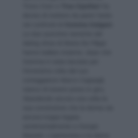
Trono Over e
Tina Cipollari
ha
deciso di mettere da parte l’astio
nei confronti di
Gemma Galgani
.
Le due acerrime nemiche del
dating show di Maria De Filippi
hanno ballato insieme, dopo che
Gemma è stata lasciata per
l’ennesima volta dal suo
corteggiatore Marco Cappagli,
stanco di essere preso in giro,
ribandendo ancora una volta la
sua convinzione che la donna sia
ancora troppo legata
sentimentalmente a Giorgio
Manetti. L’opinionista e la dama