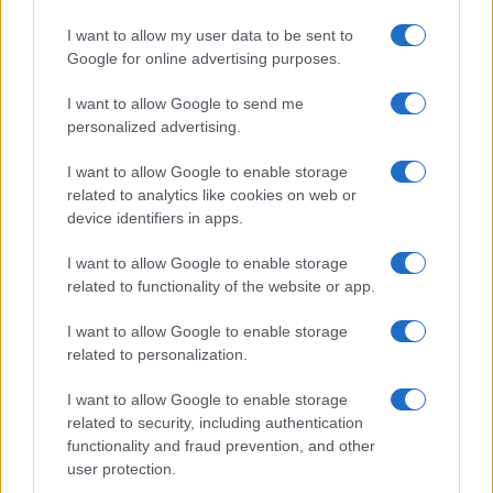
Temptation Island, la
confessione di Perla Vatiero:
I want to allow my user data to be sent to
“Non riesco più a guardarlo”
Google for online advertising purposes.
I want to allow Google to send me
Grazia Kendi soffre per la fine della storia con
Mattia Scudieri: “So cosa ci ha distrutti”
personalized advertising.
Temptation Island, puntata speciale a
I want to allow Google to enable storage
settembre? Lo spoiler di Rosario Monetti
related to analytics like cookies on web or
Carmen Russo ed Enzo Paolo Turchi nel cast di
device identifiers in apps.
Amici? La loro risposta spiazza
I want to allow Google to enable storage
Marianna Scarci: “Saranno Famosi? Niente
related to functionality of the website or app.
cachet. Ecco com’era Maria De Filippi”
Temptation Island, Soraya Sabetta
I want to allow Google to enable storage
massacrata: “Sono stata minacciata di morte”
related to personalization.
I want to allow Google to enable storage
related to security, including authentication
functionality and fraud prevention, and other
user protection.