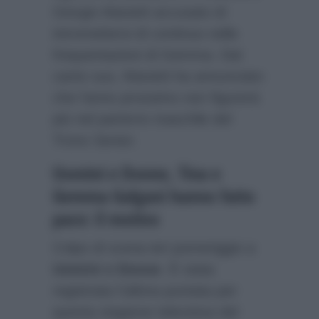
Giorgio Manetti accusato di
intromettersi di continuo nelle
frequentazioni di Gemma. Dal
canto suo, Manetti ha annunciato
che l’anno prossimo non figurerà
più nel parterre maschile del
Trono Senior.
Uomini e Donne, Tina e
Gemma Galgani hanno fatto
pace: il motivo
Colpo di scena ieri pomeriggio a
Uomini e Donne
. È stata
registrata l’ultima puntata per
questa stagione televisiva del