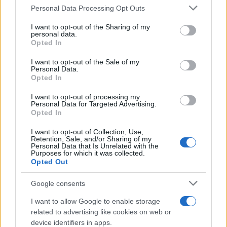
Personal Data Processing Opt Outs
This information may also be disclosed by us to third parties
ULTIME NOTIZIE
on the IAB’s List of Downstream Participants that may further
I want to opt-out of the Sharing of my
disclose it to other third parties.
personal data.
Temptation Island, Danilo
Opted In
D’Angelo ammette: “Non è un
Please note that this website/app uses one or more Google
periodo semplice”
services and may gather and store information including but
I want to opt-out of the Sale of my
Personal Data.
not limited to your visit or usage behaviour. You may click to
Opted In
grant or deny consent to Google and its third-party tags to
Amici: Opi svela una volta per
use your data for below specified purposes in below Google
tutte che tipo di rapporto ha con
I want to opt-out of processing my
Michelle
consent section.
Personal Data for Targeted Advertising.
Opted In
I want to opt-out of Collection, Use,
Temptation Island, Danilo diffida
Retention, Sale, and/or Sharing of my
Simona Giordano che replica:
Personal Data that Is Unrelated with the
“Ho conservato gli screen”
Purposes for which it was collected.
Opted Out
Ballando con le stelle 2026,
Google consents
rivoluzione di Milly Carlucci:
tutte le indiscrezioni
I want to allow Google to enable storage
related to advertising like cookies on web or
device identifiers in apps.