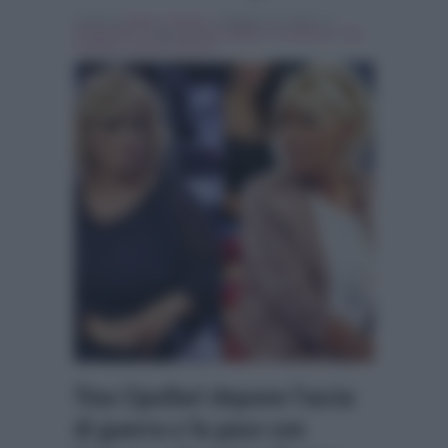
Scritto da
Marco Santoro
, il Maggio 25, 2018 , in
Programmi Tv
Tag:
gemma galgani
,
In evidenza
,
Tina
Cipollari
,
Uomini e Donne
Tina Cipollari depone l’ascia
di guerra e fa pace con