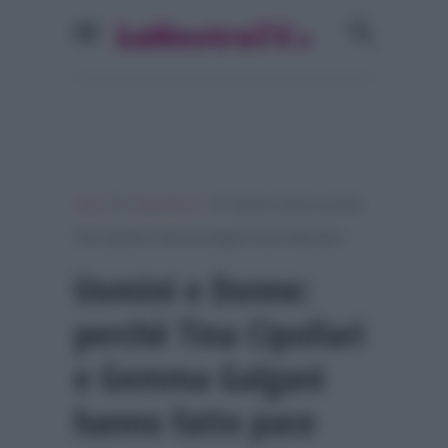
»
»
Home
Programmi Tv
Uomini e Donne: perchè
Tina Cipollari e Gemma Galgani hanno fatto pace
Uomini e Donne:
perchè Tina Cipollari
e Gemma Galgani
hanno fatto pace