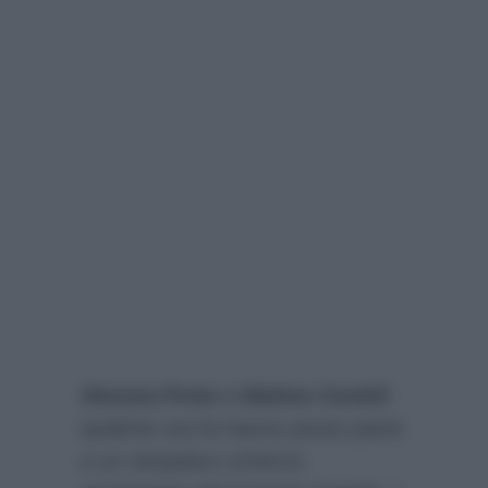
Alessia Prete e Matteo Gentili
qualche ora fa hanno preso parte
a un simpatico scherzo