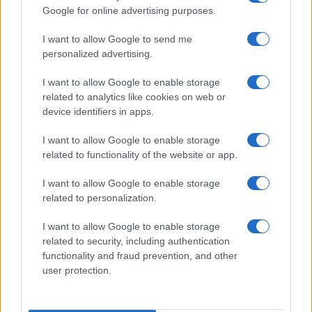
“Avrai un futuro fantastico”
Google for online advertising purposes.
I want to allow Google to send me
Helena Prestes e Javier Martinez sono in crisi
personalized advertising.
oppure no? Lui rompe il silenzio
Uomini e Donne, sfogo al veleno di Ludovica
I want to allow Google to enable storage
Valli: “Letto cose sconvolgenti su di me”
related to analytics like cookies on web or
Uomini e Donne, retroscena di Alice
device identifiers in apps.
Barisciani: “Ricevevo minacce e insulti”
I want to allow Google to enable storage
Belen Rodriguez ritrova la serenità: il bacio
related to functionality of the website or app.
con il compagno Gaetano Fidanzati
Uomini e Donne, Elisabetta Gigante in
I want to allow Google to enable storage
ospedale: “Barcollo ma non mollo”
related to personalization.
I want to allow Google to enable storage
related to security, including authentication
functionality and fraud prevention, and other
user protection.