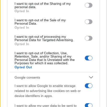
on the IAB’s List of Downstream Participants that may further
ULTIME NOTIZIE
I want to opt-out of the Sharing of my
disclose it to other third parties.
personal data.
Temptation island, Karina
Opted In
Cascella al posto di Filippo
Please note that this website/app uses one or more Google
Bisciglia? La risposta spiazza
services and may gather and store information including but
I want to opt-out of the Sale of my
Personal Data.
not limited to your visit or usage behaviour. You may click to
Opted In
grant or deny consent to Google and its third-party tags to
Grande Fratello: Federica
use your data for below specified purposes in below Google
Rosatelli torna a parlare
I want to opt-out of processing my
consent section.
dell’episodio del bicchiere
Personal Data for Targeted Advertising.
lanciato
Opted In
I want to opt-out of Collection, Use,
Uomini e Donne, gossip su
Retention, Sale, and/or Sharing of my
Asmaa e Cristiano: “Si prendono
Personal Data that Is Unrelated with the
e si lasciano”
Purposes for which it was collected.
Opted Out
Amici, già finita tra Nicola
Google consents
Marchionni e Valentina Pesaresi:
“Siamo molto distanti”
I want to allow Google to enable storage
related to advertising like cookies on web or
device identifiers in apps.
La Ruota della Fortuna,
complimenti per Gerry Scotti:
I want to allow my user data to be sent to