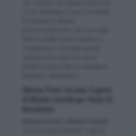
vip condotto da Alessia Marcuzzi.
La ex naufraga ha poi incontrato
lì Francesco Monte,
innamorandosene. Poi una volta
finito il reality hanno iniziato a
frequentarsi, ma dopo poche
settimane le cose non sono
andate come molti si sarebbero
aspettati, lasciandosi.
Alessia Prete seccata: il gesto
di Matteo Gentili per Paola Di
Benedetto
Alessia Prete e Matteo Gentili
si sono messi insieme. I due si