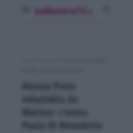
»
»
Home
Personaggi Tv
Alessia Prete infastidita
da Matteo: c’entra Paola Di Benedetto
Alessia Prete
infastidita da
Matteo: c’entra
Paola Di Benedetto