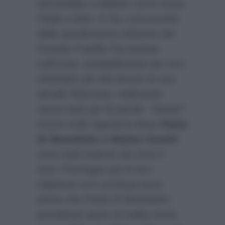
domandato a Matteo come fosse
Paola a letto. E l’ex concorrente
della quindicesima edizione del
Grande Fratello l’ha buttata
sull’ironia, probabilmente per non
infastidire più del dovuto la sua
attuale fidanzata, replicando
senza tanti giri di parole:
“Stesa!”
.
Come molti sapranno bene
Paola
Di Benedetto e Matteo Gentili
sono stati insieme da circa 4
anni. Purtroppo poi la loro
relazione si è conclusa poco
prima che Paola Di Benedetto
prendesse parte al reality show