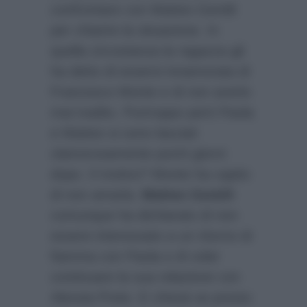
confrontare con Matteo Gentili
per chiarire la situazione. In
quella circostanza la ragazza gli
ha detto di essersi innamorata di
Francesco Monte e di non averlo
mai tradito. Purtroppo però Paola
e Matteo si sono lasciati
clamorosamente pochi giorni
dopo. Il motivo? Monte ha capito
di non amarla.
Matteo Gentili
comunque ha dichiarato di non
essere interessato a un ritorno di
fiamma con Paola e di voler
continuare la sua relazione con
Alessia Prete. E chissà se presto