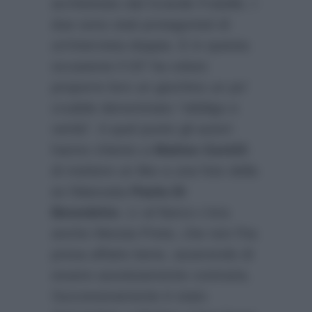
architettato dal Grande Fratello. I
due sono stati protagonisti di
un’intervista doppia. E in questa
occasione il GF ha voluto
proporre loro un giochino un po’
crudele denominato “obbligo e
verità”. A quel punto gli autori
hanno chiesto a
Matteo Gentili
di mettere un like a una foto della
ex fidanzata
Paola Di
Benedetto
. Lì al fianco c’era
anche Alessia Prete, che non l’ha
presa affatto bene, asserendo di
essere assolutamente contraria.
Successivamente è stato