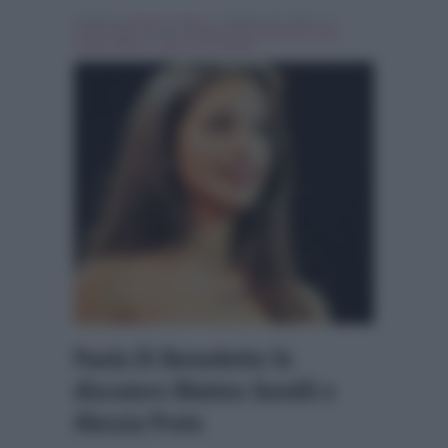
Scritto da
Alessio Cimino
, il Giugno 15, 2018 , in
Personaggi Tv
Tag:
alessia prete
,
Breaking news
,
matteo gentili
,
Paola di benedetto
Paola Di Benedetto fa
discutere Matteo Gentili e
Alessia Prete