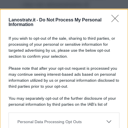
i due non annunceranno di
essere andati a vivere insieme o,
Lanostratv.it -
Do Not Process My Personal
magari, un fidanzamento. Ci sarà
Information
il lieto evento? Ovviamente i fan
lo sperano ardentemente.
If you wish to opt-out of the sale, sharing to third parties, or
processing of your personal or sensitive information for
targeted advertising by us, please use the below opt-out
section to confirm your selection.
Please note that after your opt-out request is processed you
may continue seeing interest-based ads based on personal
information utilized by us or personal information disclosed to
third parties prior to your opt-out.
You may separately opt-out of the further disclosure of your
personal information by third parties on the IAB’s list of
downstream participants.
Personal Data Processing Opt Outs
This information may also be disclosed by us to third parties