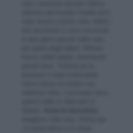
sono conosciuti durante l’ultima
edizione del Grande Fratello ed è
stato amore a prima vista. Difatti i
due piccioncini si sono conosciuti
in quei giorni passati nella casa
più spiata dagli italiani. All’inizio
hanno subito legato, diventando
grandi amici. Tuttavia poi la
passione è stata irrefrenabile
hanno deciso di iniziare una
relazione seria. Comunque sia lo
spettro della ex fidanzata di
Matteo,
Paola Di Benedetto
,
aleggiava nella casa. Motivo per
cui quest’ultima si è voluta