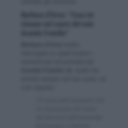
sarebbe già avvenuta.
Barbara d’Urso: “Cosa mi
rimane nel cuore del mio
Grande Fratello”
Barbara d’Urso
inoltre,
interrogata su quali fossero i
momenti più emozionanti del
Grande Fratello 15
, quelli che
porterà sempre nel suo cuore, ha
così risposto:
“Ci sono tanti momenti che
mi rimarranno nel cuore:
dal discorso dell’onorevole
Pezzopane a Simone