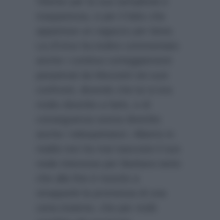
Viterbo per la sua semplicità e
trasparenza, e per il fatto che
apparisse un ragazzo per bene.
La d’Urso ha inoltre commentato
anche i continui corteggiamenti
perpetrati da Mezzetti nei suoi
confronti, dicendo che lui si era
molto divertito a farlo, e di
conseguenza aveva divertito
anche i telespettatori. Alberto in
realtà non ha mai nascosto il suo
reale interesse per Barbara tanto
che alla fine è riuscito a
strapparle la promessa di una
cena insieme, che per molti