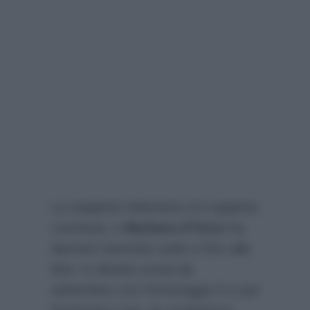
La stagione televisiva si è appena
conclusa, e
Barbara d’Urso
ha
davvero lavorato sodo e fino alla
fine: in diretta ormai da
settembre con Pomeriggio 5 e poi