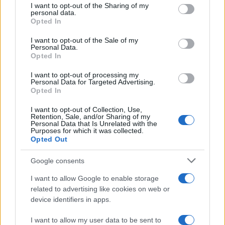
I want to opt-out of the Sharing of my
disclose it to other third parties.
personal data.
Ballando con le stelle 2026,
Opted In
rivoluzione di Milly Carlucci:
Please note that this website/app uses one or more Google
tutte le indiscrezioni
services and may gather and store information including but
I want to opt-out of the Sale of my
Personal Data.
not limited to your visit or usage behaviour. You may click to
Opted In
grant or deny consent to Google and its third-party tags to
Temptation Island, la
use your data for below specified purposes in below Google
confessione di Perla Vatiero:
I want to opt-out of processing my
consent section.
“Non riesco più a guardarlo”
Personal Data for Targeted Advertising.
Opted In
I want to opt-out of Collection, Use,
Grazia Kendi soffre per la fine
Retention, Sale, and/or Sharing of my
della storia con Mattia Scudieri:
Personal Data that Is Unrelated with the
“So cosa ci ha distrutti”
Purposes for which it was collected.
Opted Out
Temptation Island, puntata
Google consents
speciale a settembre? Lo spoiler
di Rosario Monetti
I want to allow Google to enable storage
related to advertising like cookies on web or
device identifiers in apps.
Carmen Russo ed Enzo Paolo
Turchi nel cast di Amici? La loro
I want to allow my user data to be sent to
risposta spiazza