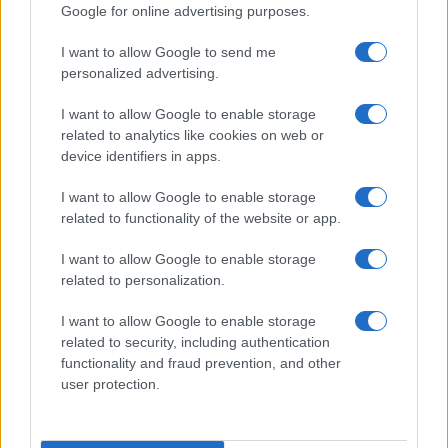
Google for online advertising purposes.
I want to allow Google to send me
Marianna Scarci: “Saranno Famosi? Niente
personalized advertising.
cachet. Ecco com’era Maria De Filippi”
Temptation Island, Soraya Sabetta
I want to allow Google to enable storage
massacrata: “Sono stata minacciata di morte”
related to analytics like cookies on web or
Andrea Dal Corso come sta dopo l’incidente:
device identifiers in apps.
“Operazione fatta. Ecco cosa mi aspetta”
I want to allow Google to enable storage
Temptation Island torna a settembre su
related to functionality of the website or app.
Canale 5? Raffaella Mennoia rompe il silenzio
Raffaella Griggi su Chi l’ha visto: “Sciarelli mi
I want to allow Google to enable storage
ha detto di essere meno buona”
related to personalization.
I want to allow Google to enable storage
related to security, including authentication
functionality and fraud prevention, and other
user protection.