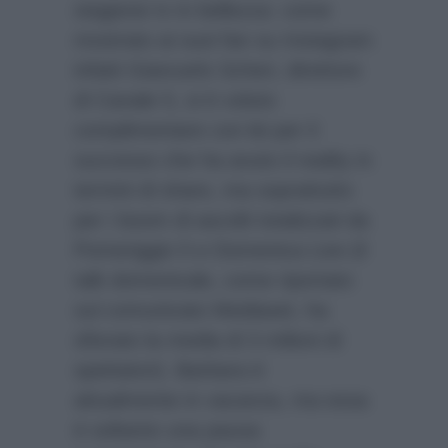
stagione tv in bellezza: come
mostrato ai suoi fan su Instagram
infatti Giancarlo Scheri, direttore
di Canale 5, si è voluto
complimentare con lei per il
successo che ha avuto il reality in
termini di share, ma soprattutto
per i boom di ascolti totalizzati da
Pomeriggio 5 e Domenica Live (il
talk domenicale, come riportato
sul comunicato Mediaset, ha
sfiorato la media di 3 milioni di
spettatori). Barbara è
attualmente in vacanza, ma essa
è soltanto una pausa