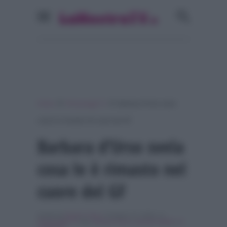
»
»
Home
Personaggi Tv
Barbara d’Urso svela
cosa le è rimasto nel cuore del GF
Barbara d’Urso svela
cosa le è rimasto nel
cuore del GF
Scritto da
Nicolo' Cenci
, il Giugno 12, 2018 , in
Personaggi Tv
Tag:
barbara d'urso
,
grande fratello
,
In