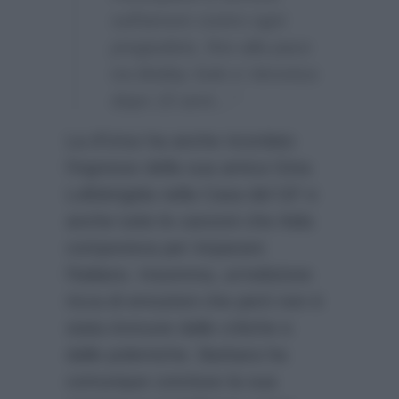
sull’amore contro ogni
pregiudizio, fino alla pace
tra Bobby Solo e Veronica
dopo 15 anni…”
La d’Urso ha anche ricordato
l’ingresso della sua amica Gina
Lollobrigida nella Casa del GF e
anche tutte le canzoni che Aida
componeva per imparare
l’italiano. Insomma, un’edizione
ricca di emozioni che però non è
stata immune dalle critiche e
dalle polemiche. Barbara ha
comunque concluso la sua