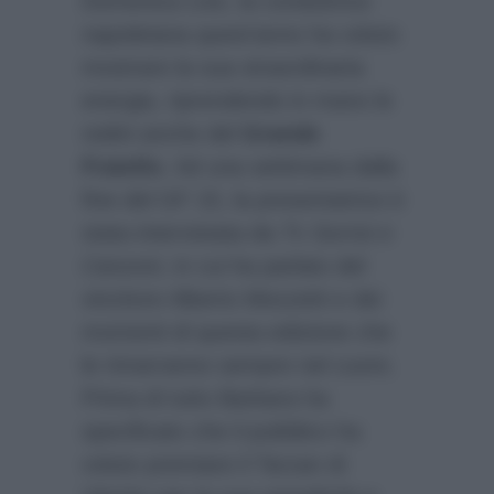
Domenica Live, la conduttrice
napoletana quest’anno ha voluto
mostrare la sua straordinaria
energia, riprendendo in mano le
redini anche del
Grande
Fratello
. Ad una settimana dalla
fine del GF 15, la presentatrice è
stata intervistata da
Tv Sorrisi e
Canzoni
, in cui ha parlato del
vincitore Alberto Mezzetti e dei
momenti di questa edizione che
le rimarranno sempre nel cuore.
Prima di tutto Barbara ha
specificato che il pubblico ha
voluto premiare il Tarzan di