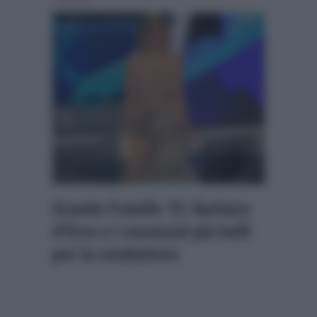
evidenza
Grande Fratello 15: Barbara
d’Urso e i momenti più belli
per la conduttrice