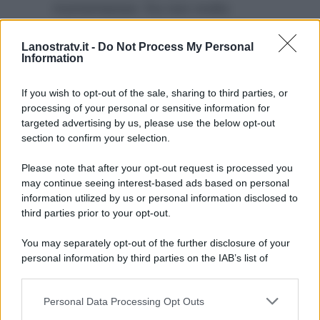
momentanea: fra non molto
infatti partiranno le riprese della
Lanostratv.it -
Do Not Process My Personal
fiction La dottoressa Giò, che
Information
torna in onda dopo ben 20 anni di
assenza.
If you wish to opt-out of the sale, sharing to third parties, or
processing of your personal or sensitive information for
targeted advertising by us, please use the below opt-out
section to confirm your selection.
Please note that after your opt-out request is processed you
may continue seeing interest-based ads based on personal
information utilized by us or personal information disclosed to
third parties prior to your opt-out.
You may separately opt-out of the further disclosure of your
personal information by third parties on the IAB’s list of
downstream participants.
Personal Data Processing Opt Outs
This information may also be disclosed by us to third parties
on the IAB’s List of Downstream Participants that may further
ULTIME NOTIZIE