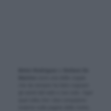
Belen Rodriguez
e
Stefano De
Martino
sono una delle coppie
che da sempre ha fatto sognare
gli utenti del web e non solo. Ogni
qual volta che i due compaiono
insieme sulle pagine delle riviste,