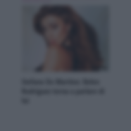
stefano de martino
Stefano De Martino: Belen
Rodriguez torna a parlare di
lui