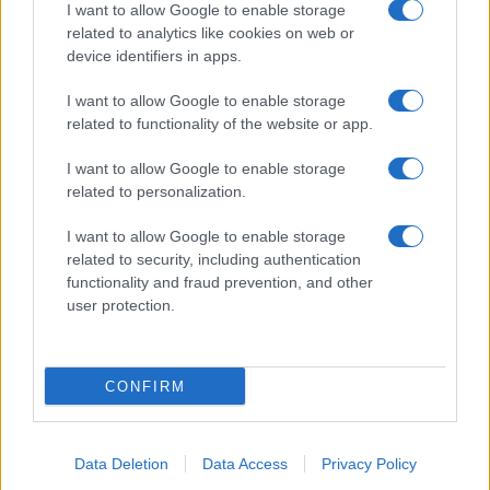
Belen Rodriguez ritrova la serenità: il bacio
I want to allow Google to enable storage
con il compagno Gaetano Fidanzati
related to analytics like cookies on web or
Uomini e Donne, Elisabetta Gigante in
device identifiers in apps.
ospedale: “Barcollo ma non mollo”
I want to allow Google to enable storage
Temptation Island, affari d’oro per Giovanni
related to functionality of the website or app.
Grazioso: attività in espansione?
Benjamin Mascolo replica alla sua ex
I want to allow Google to enable storage
fidanzata Bella Thorne: “Dicono di me…”
related to personalization.
I want to allow Google to enable storage
related to security, including authentication
functionality and fraud prevention, and other
user protection.
Programmi Tv
Personaggi
Serie Tv
CONFIRM
Soap
Gossip
Musica
Ascolti Tv
The Voice
Chi Siamo
Data Deletion
Data Access
Privacy Policy
Preferenze Privacy
‐
Privacy
Lanostratv.it è un sito Giddy Up
Srl - P.IVA 14849541009