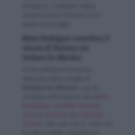
rivelazioni, il pubblico spera
sempre possa ritornare con il
padre di suo figlio.
Belen Rodriguez smentisce il
ritorno di fiamma con
Stefano De Martino
Prima dell’ultima intervista
rilasciata dall’ex moglie di
Stefano De Martino
, voci di
corridoio affermavano che
Belen
Rodriguez avrebbe lasciato
Andrea Iannone per Fabrizio
Corona
. Ma così non è, visto che
la bella modella argentina ha