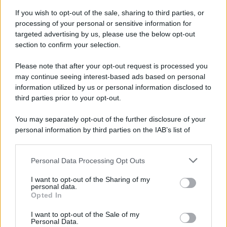
futuro della coppia.
If you wish to opt-out of the sale, sharing to third parties, or
processing of your personal or sensitive information for
targeted advertising by us, please use the below opt-out
section to confirm your selection.
Please note that after your opt-out request is processed you
may continue seeing interest-based ads based on personal
information utilized by us or personal information disclosed to
third parties prior to your opt-out.
You may separately opt-out of the further disclosure of your
personal information by third parties on the IAB’s list of
downstream participants.
Personal Data Processing Opt Outs
This information may also be disclosed by us to third parties
ULTIME NOTIZIE
on the IAB’s List of Downstream Participants that may further
I want to opt-out of the Sharing of my
disclose it to other third parties.
personal data.
Uomini e Donne, gossip su
Opted In
Asmaa e Cristiano: “Si prendono
Please note that this website/app uses one or more Google
e si lasciano”
services and may gather and store information including but
I want to opt-out of the Sale of my
Personal Data.
not limited to your visit or usage behaviour. You may click to