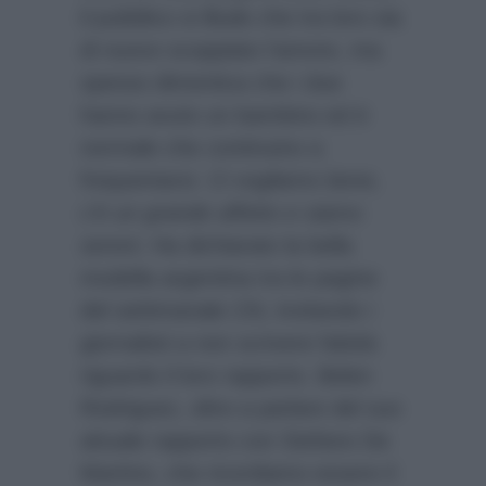
il pubblico si illude che tra loro sia
di nuovo scoppiato l’amore, ma
spesso dimentica che i due
hanno avuto un bambino ed è
normale che continuino a
frequentarsi.
Ci vogliamo bene,
c’è un grande affetto e siamo
sereni.
Ha dichiarato la bella
modella argentina tra le pagine
del settimanale
Chi
, invitando i
giornalisti a non scrivere falsità
riguardo il loro rapporto. Belen
Rodriguez, oltre a parlare del suo
attuale rapporto con Stefano De
Martino, che ricordiamo essere il