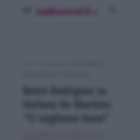
»
»
Home
Personaggi Tv
Belen Rodriguez su
Stefano De Martino: “Ci vogliamo bene”
Belen Rodriguez su
Stefano De Martino:
“Ci vogliamo bene”
Scritto da
Maurizio Riccio
, il Giugno 13, 2018 , in
Personaggi Tv
Tag:
belen rodriguez
,
In evidenza
,