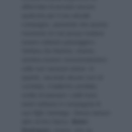
affermato di provare ancora
qualcosa per il suo attuale
compagno, sperando che questo
momento di crisi possa rivelarsi
essere soltanto passeggero.
Stefano De Martino, intanto,
sembra essere concentratissimo
sulle sue vacanze estive. In
quanto, secondo alcune voci di
corridoio, il ballerino avrebbe
scelto di passare i caldi mesi
estivi soltanto in compagnia di
suo figlio Santiago. Senza nessun
altro al loro fianco.
Belen
Rodriguez
, invece, non sa