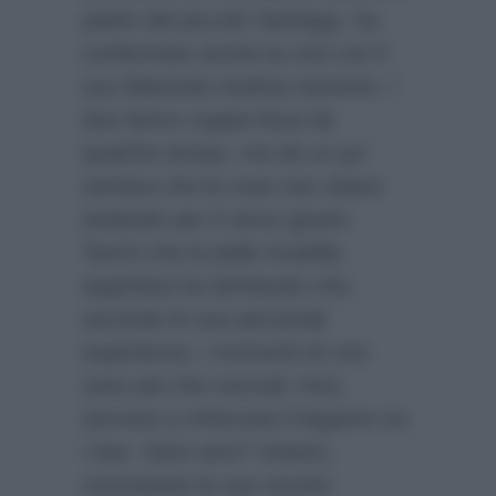
padre del piccolo Santiago, ha
confermato anche la crisi con il
suo fidanzato Andrea Iannone. I
due fanno coppia fissa da
qualche tempo, ma da un po’
sembra che le cose non stiano
andando per il verso giusto.
Tant’è che la bella modella
argentina ha dichiarato che,
secondo le sue personali
esperienze, i momenti di crisi
sono più che normali. Anzi,
servono a rinforzare il legame tra
i due. Sarà vero? Intanto,
nonostante le sue recenti