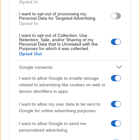
Opted In
grant or deny consent to Google and its third-party tags to
Amici, già finita tra Nicola
use your data for below specified purposes in below Google
Marchionni e Valentina Pesaresi:
I want to opt-out of processing my
“Siamo molto distanti”
consent section.
Personal Data for Targeted Advertising.
Opted In
I want to opt-out of Collection, Use,
La Ruota della Fortuna,
Retention, Sale, and/or Sharing of my
complimenti per Gerry Scotti:
Personal Data that Is Unrelated with the
“Avrai un futuro fantastico”
Purposes for which it was collected.
Opted Out
Helena Prestes e Javier Martinez
Google consents
sono in crisi oppure no? Lui
rompe il silenzio
I want to allow Google to enable storage
related to advertising like cookies on web or
device identifiers in apps.
Uomini e Donne, sfogo al veleno
di Ludovica Valli: “Letto cose
I want to allow my user data to be sent to
sconvolgenti su di me”
Google for online advertising purposes.
I want to allow Google to send me
Uomini e Donne, retroscena di Alice
Barisciani: “Ricevevo minacce e insulti”
personalized advertising.