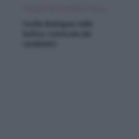
Scritto da
Alessio Cimino
, il Giugno 9, 2018 , in
Personaggi Tv
Tag:
Cecilia Rodriguez
,
In evidenza
Cecilia Rodriguez nella
bufera: convocata dai
carabinieri