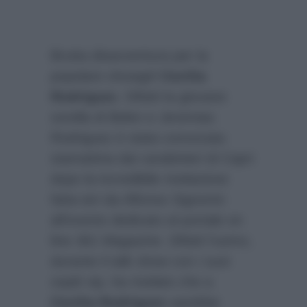
Brutta disavventura per la
popolare showgirl
Cecilia
Rodriguez
. Difatti la giovane
sorella di Belen e Jeremias
Rodriguez è stata convocata
stamattina dai carabinieri di Capri
dopo la incredibile rivelazione
fatta ieri da Alfonso Signorini
all’evento dedicato al portale on
line
361 Magazine
. Difatti l’uomo,
durante il talk show con i suoi
ospiti vip, ha rivelato che a
Cecilia Rodriguez
sarebbe