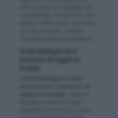
foto sui social in compagnia del
suo fidanzato. Peccato che i fan
abbiano subito notato che la foto
sia stata ritoccata, creando
l’ennesimo polverone mediatico.
Cecilia Rodriguez ha il
permesso di soggiorno
scaduto
Cecilia Rodriguez è stata
sorpresa con il permesso di
soggiorno scaduto
. Difatti la
popolare showgirl di origini
argentine, al momento a Capri
con il suo fidanzato Ignazio