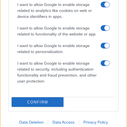
Benjamin Mascolo replica alla sua ex
I want to allow Google to enable storage
fidanzata Bella Thorne: “Dicono di me…”
related to analytics like cookies on web or
Amici, Simone Nolasco vittima di un
device identifiers in apps.
incidente: “Mi è passata tutta la vita davanti”
I want to allow Google to enable storage
Un medico in famiglia, l’appello di Margot
related to functionality of the website or app.
Sikabonyi: “Necessario il suo ritorno!”
Temptation Island, Danilo D’Angelo ammette:
I want to allow Google to enable storage
“Non è un periodo semplice”
related to personalization.
I want to allow Google to enable storage
related to security, including authentication
functionality and fraud prevention, and other
user protection.
Programmi Tv
Personaggi
Serie Tv
CONFIRM
Soap
Gossip
Musica
Ascolti Tv
The Voice
Chi Siamo
Data Deletion
Data Access
Privacy Policy
Preferenze Privacy
‐
Privacy
Lanostratv.it è un sito Giddy Up