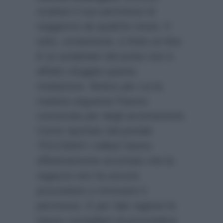
scaduto il suo permesso di
soggiorno da qualche mese. Il
tutto, ovviamente, è finito on line.
E ai carabinieri del posto non è
affatto sfuggita questa
rivelazione. Motivo per cui la
mattina seguente l’hanno
convocata per degli accertamenti.
Come riportato dal portale
TGCOM24
i militari hanno
effettivamente accertato che la
ragazza non ha ancora
provveduto a rinnovare il
permesso. E per tale ragione le
hanno consigliato di provvedere