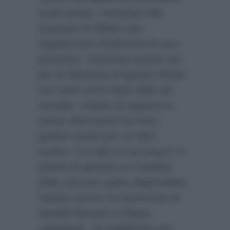
al più presto, recandosi alla
Questura di Milano per
regolarizzare finalmente la sua
posizione. Insomma queste ore
per la fidanzata di Ignazio Moser
non sono certo state delle più
semplici. Intanto la ragazza in
questi ultimi giorni ha fatto
parlare anche per un altro
motivo. Cos’altro è successo? In
pratica la giovane ex inquilina
della casa più spiata dagli italiani,
Sabato scorso al matrimonio di
Daniele Bossari e Filippa
Lagerback, ha pubblicato una