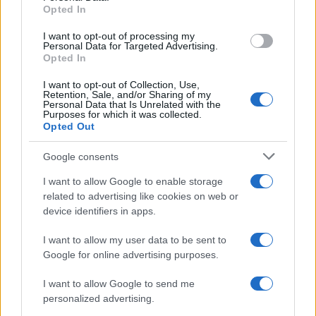
Opted In
grant or deny consent to Google and its third-party tags to
Uomini e Donne, sfogo al veleno
use your data for below specified purposes in below Google
di Ludovica Valli: “Letto cose
I want to opt-out of processing my
sconvolgenti su di me”
consent section.
Personal Data for Targeted Advertising.
Opted In
I want to opt-out of Collection, Use,
Uomini e Donne, retroscena di
Retention, Sale, and/or Sharing of my
Alice Barisciani: “Ricevevo
Personal Data that Is Unrelated with the
minacce e insulti”
Purposes for which it was collected.
Opted Out
Belen Rodriguez ritrova la
Google consents
serenità: il bacio con il
compagno Gaetano Fidanzati
I want to allow Google to enable storage
related to advertising like cookies on web or
device identifiers in apps.
Uomini e Donne, Elisabetta
Gigante in ospedale: “Barcollo
I want to allow my user data to be sent to
ma non mollo”
Google for online advertising purposes.
I want to allow Google to send me
Temptation Island, affari d’oro per Giovanni
Grazioso: attività in espansione?
personalized advertising.