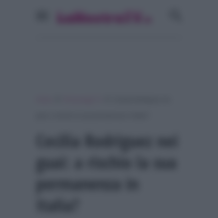
»
»
Home
Personaggi Tv
Cecilia Rodriguez nei
guai: a rischio la sua permanenza in Italia?
Cecilia Rodriguez nei
guai: a rischio la sua
permanenza in
Italia?