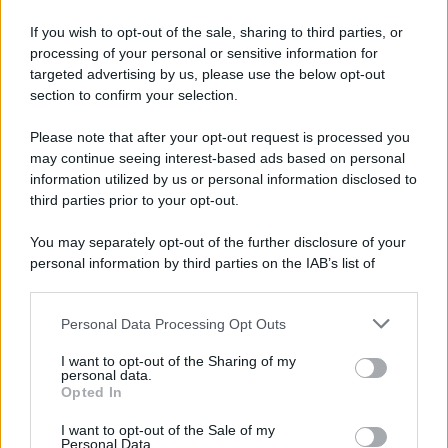
creato qualche disagio di troppo
alla bella
Cecilia Rodriguez
.
If you wish to opt-out of the sale, sharing to third parties, or
processing of your personal or sensitive information for
targeted advertising by us, please use the below opt-out
section to confirm your selection.
Please note that after your opt-out request is processed you
may continue seeing interest-based ads based on personal
information utilized by us or personal information disclosed to
third parties prior to your opt-out.
You may separately opt-out of the further disclosure of your
personal information by third parties on the IAB’s list of
downstream participants.
Personal Data Processing Opt Outs
This information may also be disclosed by us to third parties
ULTIME NOTIZIE
on the IAB’s List of Downstream Participants that may further
I want to opt-out of the Sharing of my
disclose it to other third parties.
personal data.
Helena Prestes e Javier Martinez
Opted In
sono in crisi oppure no? Lui
Please note that this website/app uses one or more Google
rompe il silenzio
services and may gather and store information including but
I want to opt-out of the Sale of my
Personal Data.
not limited to your visit or usage behaviour. You may click to