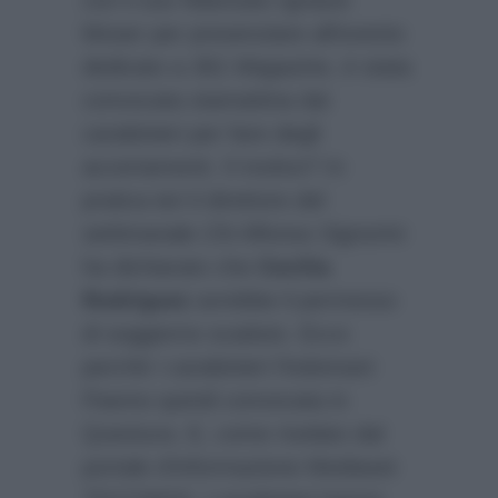
Moser per presenziare all’evento
dedicato a
361 Magazine
, è stata
convocata stamattina dai
carabinieri per fare degli
accertamenti. Il motivo? In
pratica ieri il direttore del
settimanale
Chi
Alfonso Signorini
ha dichiarato che
Cecilia
Rodriguez
avrebbe il permesso
di soggiorno scaduto. Ecco
perchè i carabinieri l’indomani
l’hanno quindi convocata in
Questura. E, come rivelato dal
portale d’informazione Mediaset