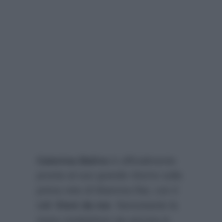
Caterina Balivo
è ufficialmente
pronta al suo grande ritorno sulla
prima rete di Mamma Rai, con il
talk
Vieni da me
. Nonostante la
mora conduttrice sia ancora in