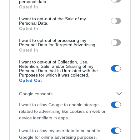
personal data.
serenità: il bacio con il
Opted In
compagno Gaetano Fidanzati
Please note that this website/app uses one or more Google
services and may gather and store information including but
I want to opt-out of the Sale of my
Personal Data.
not limited to your visit or usage behaviour. You may click to
Uomini e Donne, Elisabetta
Opted In
grant or deny consent to Google and its third-party tags to
Gigante in ospedale: “Barcollo
use your data for below specified purposes in below Google
ma non mollo”
I want to opt-out of processing my
consent section.
Personal Data for Targeted Advertising.
Opted In
Temptation Island, affari d’oro
I want to opt-out of Collection, Use,
per Giovanni Grazioso: attività in
Retention, Sale, and/or Sharing of my
espansione?
Personal Data that Is Unrelated with the
Purposes for which it was collected.
Opted Out
Benjamin Mascolo replica alla
sua ex fidanzata Bella Thorne:
Google consents
“Dicono di me…”
I want to allow Google to enable storage
related to advertising like cookies on web or
Amici, Simone Nolasco vittima di
device identifiers in apps.
un incidente: “Mi è passata tutta
la vita davanti”
I want to allow my user data to be sent to
Google for online advertising purposes.