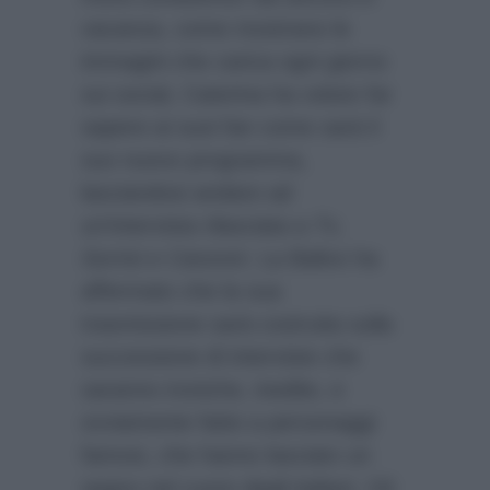
vacanza, come mostrano le
immagini che carica ogni giorno
sui social, Caterina ha voluto far
sapere ai suoi fan come sarà il
suo nuovo programma,
lasciandosi andare ad
un’intervista rilasciata a
Tv,
Sorrisi e Canzoni
. La Balivo ha
affermato che la sua
trasmissione sarà costruita sulla
successione di interviste che
saranno ironiche, inedite, e
ovviamente fatte a personaggi
famosi, che hanno lasciato un
segno nel cuore degli italiani. Gli