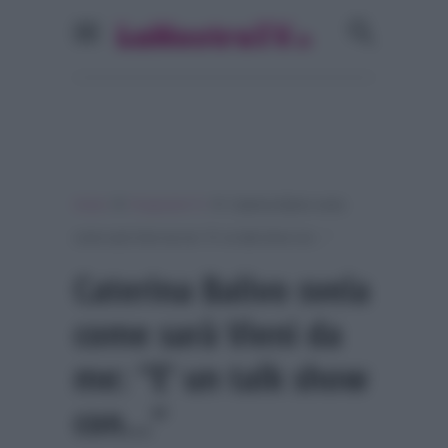
»
»
Home
Programmi Tv
Caterina Balivo svela
come sarà Vieni da me: “E’ un talk show con…”
Caterina Balivo svela
come sarà Vieni da
me: “E’ un talk show
con…”