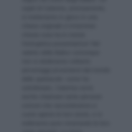
ospiti di Caterina, precisamente,
si metteranno in gioco in una
chiave originale e irriverente:
chissà cosa ha in mente
l’energetica presentatrice! Nel
salotto della Balivo comunque
non si siederanno soltanto
personaggi provenienti dal mondo
dello spettacolo: come ha
sottolineato, Caterina vorrà
anche chiamare tante persone
comuni che racconteranno a
cuore aperto le loro storie, e si
esibiranno pure mostrando le loro