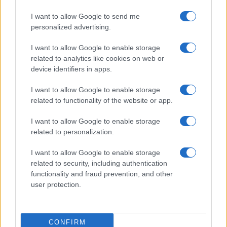
Un medico in famiglia, l’appello di Margot
I want to allow Google to send me
Sikabonyi: “Necessario il suo ritorno!”
personalized advertising.
Temptation Island, Danilo D’Angelo ammette:
“Non è un periodo semplice”
I want to allow Google to enable storage
related to analytics like cookies on web or
Amici: Opi svela una volta per tutte che tipo
di rapporto ha con Michelle
device identifiers in apps.
Temptation Island, Danilo diffida Simona
I want to allow Google to enable storage
Giordano che replica: “Ho conservato gli
related to functionality of the website or app.
screen”
Ballando con le stelle 2026, rivoluzione di Milly
I want to allow Google to enable storage
Carlucci: tutte le indiscrezioni
related to personalization.
I want to allow Google to enable storage
related to security, including authentication
functionality and fraud prevention, and other
user protection.
Programmi Tv
Personaggi
Serie Tv
CONFIRM