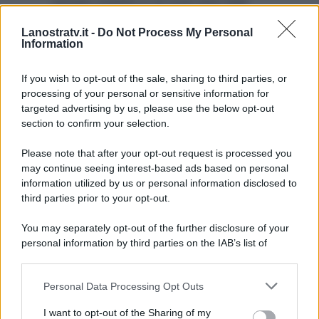
amato marito e ai suoi due figli.
Attualmente lei e la sua famiglia
Lanostratv.it -
Do Not Process My Personal
Information
si trovano a Capri, a godersi le
ultime e meritate vacanze.
If you wish to opt-out of the sale, sharing to third parties, or
processing of your personal or sensitive information for
targeted advertising by us, please use the below opt-out
section to confirm your selection.
Please note that after your opt-out request is processed you
may continue seeing interest-based ads based on personal
information utilized by us or personal information disclosed to
third parties prior to your opt-out.
You may separately opt-out of the further disclosure of your
personal information by third parties on the IAB’s list of
downstream participants.
Personal Data Processing Opt Outs
This information may also be disclosed by us to third parties
ULTIME NOTIZIE
on the IAB’s List of Downstream Participants that may further
I want to opt-out of the Sharing of my
Belen Rodriguez ritrova la
disclose it to other third parties.