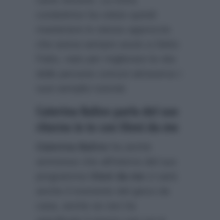
carte vincenti. La mora
conduttrice ha voluto quindi
mantenere lo stesso approccio
che aveva sempre avuto a Detto
Fatto, nato per migliorare la vita
delle persone comuni attraverso i
suoi semplici tutorial.
Caterina Balivo parla del suo
ritorno in tv con Vieni da me
Caterina Balivo
ha anche
ammesso che all’interno del suo
programma
Vieni da me
ci sarà
anche il momento del gioco da
casa, anche se non ha