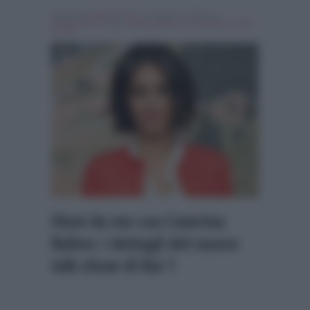
Scritto da
Nicolo' Cenci
, il Luglio 31, 2018 , in
Programmi Tv
Tag:
Caterina Balivo
,
In evidenza
,
vieni
da me
Vieni da me con Caterina
Balivo: i dettagli del nuovo
talk show di Rai 1