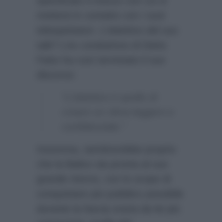
specificato il mezzo con cui si
metterà in contatto con i suoi
telespettatori. L’obiettivo del suo
talk? L’ex conduttrice di Detto
Fatto ha così terminato il suo
discorso:
“L’obiettivo è quello di
creare un clima leggero e
confidenziale.”
Insomma, sembrerebbe proprio
che la Balivo sia pronta al suo
grande ritorno, con lo scopo di
conquistare più pubblico possibile
durante la fascia oraria da lei più