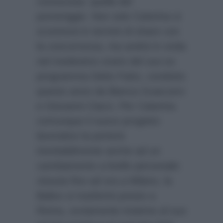
conosciuta: quella del
pomeriggio. Non solo Caterina si
scontrerà in termini di share con
la concorrenza, ma andrà in onda
nel medesimo orario del suo ex
programma Detto Fatto, condotto
questo anno da Bianca Guaccero
e Giovanni Ciacci. Per Caterina
comunque il nuovo progetto
lavorativo la porterà
inevitabilmente anche ad un
cambiamento a livello personale:
vissuta fino ad ora a Milano, la
Balivo si trasferirà presto a
Roma, ovviamente insieme al suo