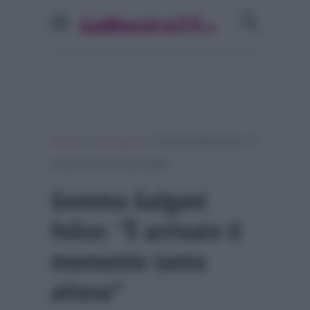
»
»
Home
Personaggi Tv
Gemma Galgani felice: “È
arrivato il momento tanto atteso”
Gemma Galgani
felice: “È arrivato il
momento tanto
atteso”