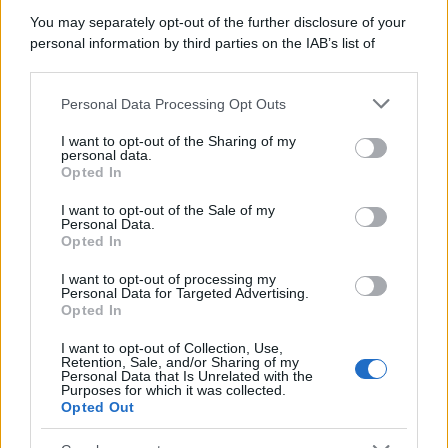
You may separately opt-out of the further disclosure of your
personal information by third parties on the IAB’s list of
downstream participants.
Personal Data Processing Opt Outs
This information may also be disclosed by us to third parties
ULTIME NOTIZIE
on the IAB’s List of Downstream Participants that may further
I want to opt-out of the Sharing of my
disclose it to other third parties.
personal data.
Helena Prestes e Javier Martinez
Opted In
sono in crisi oppure no? Lui
Please note that this website/app uses one or more Google
rompe il silenzio
services and may gather and store information including but
I want to opt-out of the Sale of my
Personal Data.
not limited to your visit or usage behaviour. You may click to
Opted In
grant or deny consent to Google and its third-party tags to
Uomini e Donne, sfogo al veleno
use your data for below specified purposes in below Google
di Ludovica Valli: “Letto cose
I want to opt-out of processing my
sconvolgenti su di me”
consent section.
Personal Data for Targeted Advertising.
Opted In
I want to opt-out of Collection, Use,
Uomini e Donne, retroscena di
Retention, Sale, and/or Sharing of my
Alice Barisciani: “Ricevevo
Personal Data that Is Unrelated with the
minacce e insulti”
Purposes for which it was collected.
Opted Out
Belen Rodriguez ritrova la