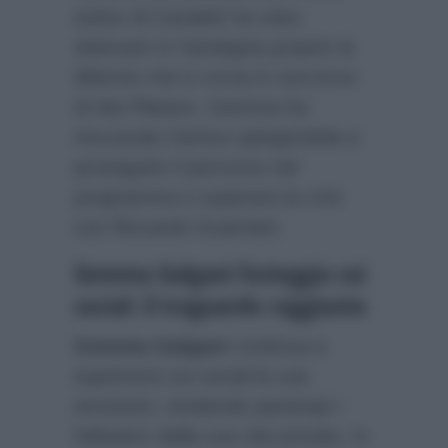
estivo di Canale5 ha visto
sbarcare in Sardegna proprio la
68enne che è corsa in soccorso
di Ida Platano. Gemma ha
rincuorato l’amica spingendola a
proseguire il percorso nel
programma e superare la crisi
con Riccardo Guarnieri.
Gemma Galgani festeggia sui
social: il traguardo raggiunto
Gemma Galgani
continua a
esprimere sui social le sue
emozioni, rendendo partecipi i
followers della sua vita privata. In