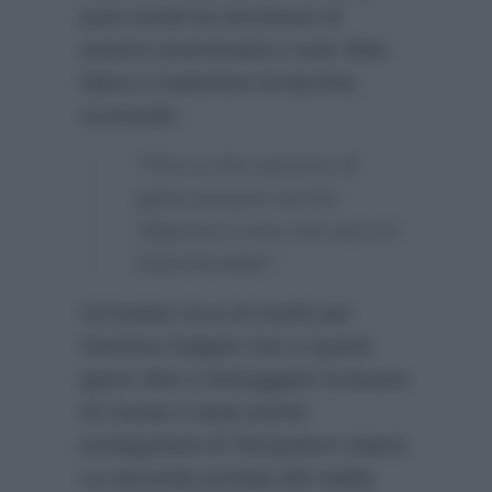
post social ha ammesso di
essersi emozionata e aver fatto
fatica a trattenere la lacrime,
scrivendo:
“Fino a che saranno di
gioia possono anche
sfigurare il viso che non mi
importerebbe”.
Un’estate ricca di novità per
Gemma Galgani che in questi
giorni oltre a festeggiare la laurea
di Carola è stata anche
protagonista di Temptation Island.
La seconda puntata del reality