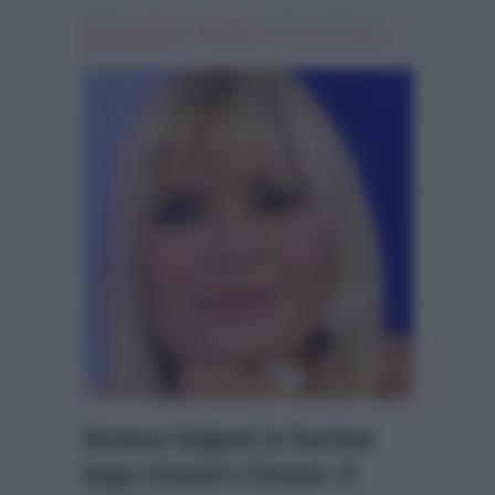
Scritto da
Simona Tranquilli
, il Luglio 27, 2018 , in
Personaggi Tv
Tag:
Breaking news
,
gemma galgani
,
Uomini e Donne
Gemma Galgani in lacrime
dopo Uomini e Donne: il