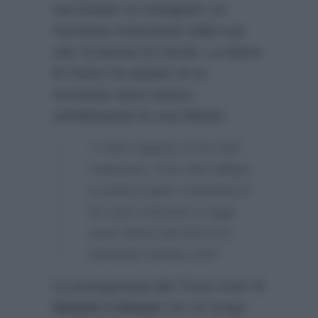
raccontato su Instagram un
momento importante della sua
vita: la laurea di Carola. La dama
di Torino ha parlato di un
momento tanto atteso,
sottolineando la sua felicità:
“I miei ragazzi, li ho visti
maturare, li ho visti allegri
e preoccupati, insomma li
ho visti crescere e oggi
sono felice perchè si è
laureata Carola 110!”.
La protagonista del Trono Over di
Uomini e Donne
con un lungo