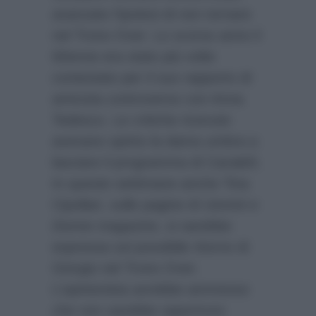
avanzato l’ipotesi di non tornare
nel Trono Over. Lo scorso anno il
60enne era stato più volte
contestato per il suo rapporto di
amicizia controverso con Anna
Tedesco. Le critiche ricevute
avevano spinto la dama umbra a
lasciare il programma di Canale5.
In queste settimane anche Tina
Cipollari, sulle pagine di
Uomini e
Donne magazine
, si sarebbe
espressa sul possibile ritorno di
Giorgio nel Trono Over.
L’opinionista avrebbe ammesso
che non sarebbe opportuno