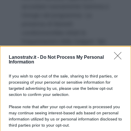
accostare nuovamente Gemma e
Giorgio nel programma. La
presenza di Manetti
condizionerebbe infatti le
frequentazioni della Galgani. Nei
mesi scorsi infatti Marco Cappagli
Lanostratv.it -
Do Not Process My Personal
aveva lasciato il
UeD
a causa
Information
dell’interesse mostrato da
Gemma per Giorgio.
If you wish to opt-out of the sale, sharing to third parties, or
processing of your personal or sensitive information for
targeted advertising by us, please use the below opt-out
section to confirm your selection.
Please note that after your opt-out request is processed you
may continue seeing interest-based ads based on personal
information utilized by us or personal information disclosed to
third parties prior to your opt-out.