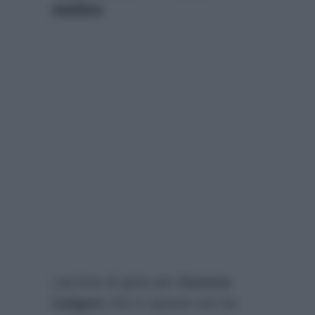
motivo
Lacrime di gioia per
Gemma
Galgani
che in queste ore ha