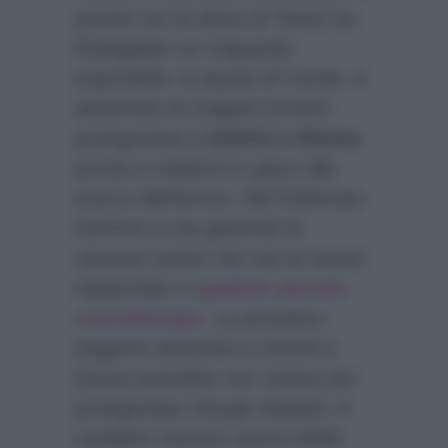
queste ore la dama di Torino ha
festeggiato un traguardo
importante: la laurea di Carola. A
settembre la Galgani tornerà
protagonista a
Uomini e Donne
,
pronta a mettersi in gioco alla
ricerca dell’amore. Nel frattempo
Gemma si sta godendo le
vacanze estive che non le hanno
risparmiato a
qualche piccolo
contrattempo
. La prossima
stagione televisiva a Uomini e
Donne potrebbe non vedere più
protagonista Giorgio Manetti. Il
cavaliere toscano aveva infatti