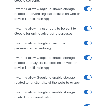
Google consents
serenità: il bacio con il
compagno Gaetano Fidanzati
I want to allow Google to enable storage
related to advertising like cookies on web or
device identifiers in apps.
Uomini e Donne, Elisabetta
Gigante in ospedale: “Barcollo
I want to allow my user data to be sent to
ma non mollo”
Google for online advertising purposes.
I want to allow Google to send me
Temptation Island, affari d’oro per Giovanni
Grazioso: attività in espansione?
personalized advertising.
Benjamin Mascolo replica alla sua ex
I want to allow Google to enable storage
fidanzata Bella Thorne: “Dicono di me…”
related to analytics like cookies on web or
Amici, Simone Nolasco vittima di un
device identifiers in apps.
incidente: “Mi è passata tutta la vita davanti”
I want to allow Google to enable storage
Un medico in famiglia, l’appello di Margot
related to functionality of the website or app.
Sikabonyi: “Necessario il suo ritorno!”
Temptation Island, Danilo D’Angelo ammette:
I want to allow Google to enable storage
“Non è un periodo semplice”
related to personalization.