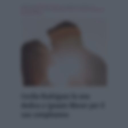
Scritto da
Alessio Cimino
, il Luglio 14, 2018 , in
Personaggi Tv
Tag:
Breaking news
,
Cecilia Rodriguez
,
Ignazio Moser
Cecilia Rodriguez fa una
dedica a Ignazio Moser per il
suo compleanno