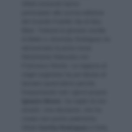
Difatti entrambi hanno
partecipato alla scorsa edizione
del Grande Fratello Vip di Ilary
Blasi. Tuttavia la giovane sorella
di Belen e Jeremias Rodriguez ha
attraversato la porta rossa
felicemente fidanzata con
Francesco Monte. La ragazza di
origini argentine ha poi deciso di
lasciare quest’ultimo perchè,
frequentando tutti i giorni proprio
Ignazio Moser
, ha capito di non
amarlo. Una decisione, che ha
creato non poche polemiche.
Difatti
Cecilia Rodriguez
è finita