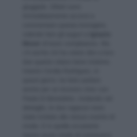
giuggiole. Difatti sono
immediatamente accorsi a
commentare questa immagine,
volendo fare gli auguri a
Ignazio
Moser
di buon compleanno. Ma
c’è anche chi ha voluto dire a loro
due quanto stiano bene insieme.
Intanto Cecilia Rodriguez, in
questi giorni, ha fatto parlare
anche per un incontro choc con
Paola Di Benedetto. Andando nel
dettaglio, le due ragazze sono
state invitate allo stesso evento di
moda. E in quella occasione
hanno avuto modo di conoscersi.