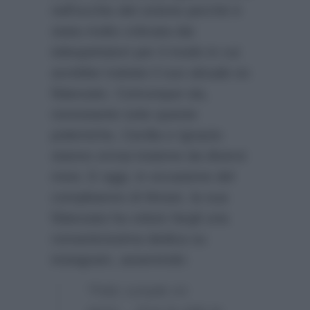
nell’occhio del ciclone perchè è
stata molto criticata dai
telespettatori per il modo in cui
avrebbe trattato il suo attuale ex
fidanzato. Comunque sia,
nonostante tutte queste
polemiche, Cecilia e Ignazio
stanno ormai insieme da diversi
mesi. E oggi, in occasione del
compleanno di Moser, la sua
fidanzata ha voluto fargli una
romanticissima dedica su
instagram, asserendo:
“Feliz cumple mi