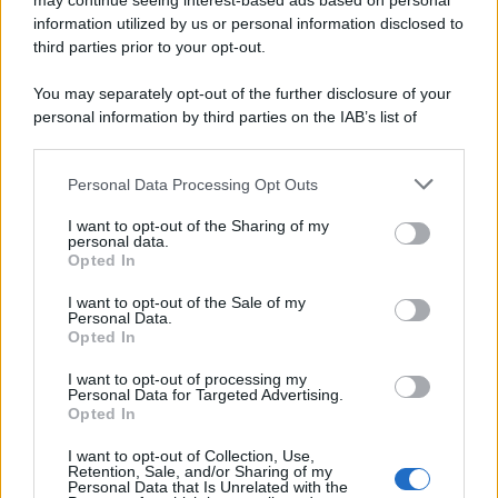
may continue seeing interest-based ads based on personal
information utilized by us or personal information disclosed to
third parties prior to your opt-out.
You may separately opt-out of the further disclosure of your
personal information by third parties on the IAB’s list of
downstream participants.
Personal Data Processing Opt Outs
This information may also be disclosed by us to third parties
ULTIME NOTIZIE
on the IAB’s List of Downstream Participants that may further
I want to opt-out of the Sharing of my
disclose it to other third parties.
personal data.
Stefano De Martino, missione
Opted In
speciale in America? C’è fame di
Please note that this website/app uses one or more Google
ospiti per Sanremo 2027
services and may gather and store information including but
I want to opt-out of the Sale of my
Personal Data.
not limited to your visit or usage behaviour. You may click to
Opted In
grant or deny consent to Google and its third-party tags to
Uomini e Donne, Ernesto
use your data for below specified purposes in below Google
Passaro si è fidanzato? Lui rompe
I want to opt-out of processing my
il silenzio
consent section.
Personal Data for Targeted Advertising.
Opted In
I want to opt-out of Collection, Use,
Manuela Carriero e Francesco
Retention, Sale, and/or Sharing of my
Chiofalo: “Saremo genitori in età
Personal Data that Is Unrelated with the
avanzata”