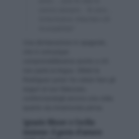
amor….Que la vida te
sonría siempre…Te amo…
#chechulove #Nachito+26
#cumplefeliz”
Una dichiarazione in spagnolo,
che è comunque
comprensibilissima anche a chi
non parla la lingua. Difatti la
Rodriguez junior ha voluto fare gli
auguri al suo fidanzato,
confermandogli ancora una volta
quanto sia innamorata persa.
Ignazio Moser e Cecilia
insieme: il gesto d’amore