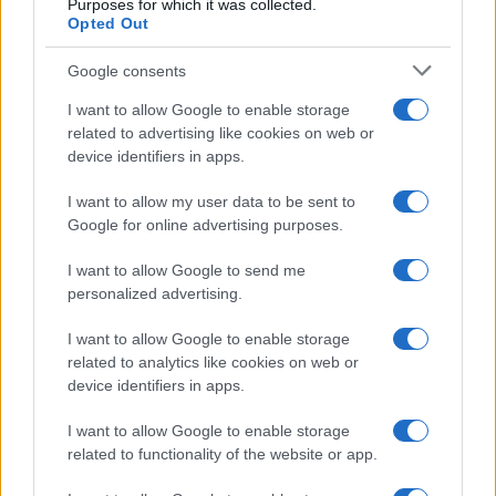
Purposes for which it was collected.
Opted Out
Senza Cri dopo la rimozione del
Google consents
seno racconta: “Quando ho visto
le cicatrici…”
I want to allow Google to enable storage
related to advertising like cookies on web or
device identifiers in apps.
Temptation island, Karina
Cascella al posto di Filippo
I want to allow my user data to be sent to
Bisciglia? La risposta spiazza
Google for online advertising purposes.
I want to allow Google to send me
Grande Fratello: Federica Rosatelli torna a
parlare dell’episodio del bicchiere lanciato
personalized advertising.
Uomini e Donne, gossip su Asmaa e Cristiano:
I want to allow Google to enable storage
“Si prendono e si lasciano”
related to analytics like cookies on web or
Amici, già finita tra Nicola Marchionni e
device identifiers in apps.
Valentina Pesaresi: “Siamo molto distanti”
I want to allow Google to enable storage
La Ruota della Fortuna, complimenti per
related to functionality of the website or app.
Gerry Scotti: “Avrai un futuro fantastico”
Helena Prestes e Javier Martinez sono in crisi