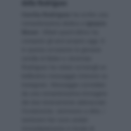
della Rodriguez
Cecilia Rodriguez
ha scritto una
romanticissima dedica a
Ignazio
Moser
. Difatti quest’ultimo ha
compiuto gli anni proprio oggi. E
in questa occasione la giovane
sorella di Belen e Jeremias
Rodriguez ha voluto scrivergli un
bellissimo messaggio d’amore su
instagram. Messaggio corredato
da una romanticissima immagine
dei due teneramente abbracciati.
Ovviamente, nemmeno a dirlo, i
tantissimi fan sono andati
immediatamente in brodo di