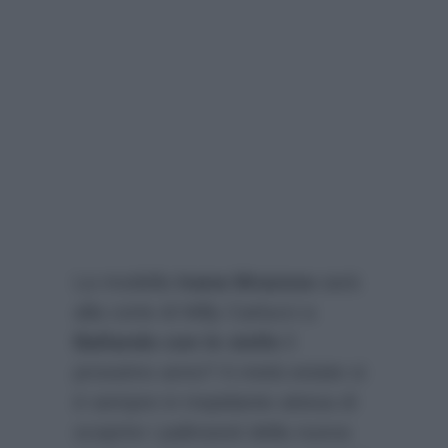
La modella
Ivana Mrazova
sarà
alla corte di Milly Carlucci a
Ballando con le stelle
il
prossimo anno? A metà estate si
è sempre in trepidante attesa di
scoprire i palinsesti della nuova