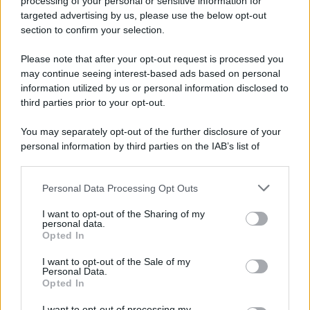
processing of your personal or sensitive information for
targeted advertising by us, please use the below opt-out
section to confirm your selection.
Please note that after your opt-out request is processed you
may continue seeing interest-based ads based on personal
information utilized by us or personal information disclosed to
third parties prior to your opt-out.
You may separately opt-out of the further disclosure of your
personal information by third parties on the IAB’s list of
downstream participants.
Personal Data Processing Opt Outs
This information may also be disclosed by us to third parties
ULTIME NOTIZIE
on the IAB’s List of Downstream Participants that may further
I want to opt-out of the Sharing of my
Temptation Island, affari d’oro
disclose it to other third parties.
personal data.
per Giovanni Grazioso: attività in
Opted In
espansione?
Please note that this website/app uses one or more Google
services and may gather and store information including but
I want to opt-out of the Sale of my
Personal Data.
not limited to your visit or usage behaviour. You may click to
Benjamin Mascolo replica alla
Opted In
grant or deny consent to Google and its third-party tags to
sua ex fidanzata Bella Thorne:
use your data for below specified purposes in below Google
“Dicono di me…”
I want to opt-out of processing my