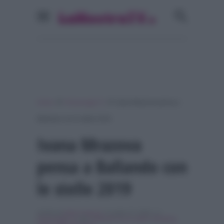
»
»
Home
Personaggi Tv
Ivana Mrazova pensa a
Ballando con le stelle 2019
Ivana Mrazova
pensa a Ballando con
le stelle 2019
Scritto da
Ilaria Capozzi
, il Luglio 27, 2018 , in
Personaggi Tv
Tag:
ballando con le stelle
,
Breaking