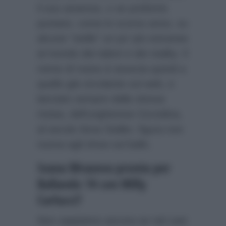
il suo assenso, o se preferirà
puntare, come lo scorso anno, su
alcune “stelle” un po’ più estranee
al mondo dei talent e dei reality. Il
nome di Ivana si associa quindi a
quello già circolante sul web, e
lanciato sempre dalla stessa
rivista, dell’ungherese Cicciolina,
al secolo Ilona Staller, figura non
nuova agli show sul ballo.
Ivana Mrazova pronta per
Ballando 14 con Milly
Carlucci?
Non sappiamo ancora se nel cast