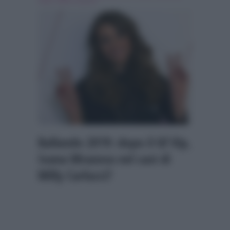
news
,
ivana mrazova
Ballando 2019: dopo il Gf Vip,
Ivana Mrazova nel cast di
Milly Carlucci?