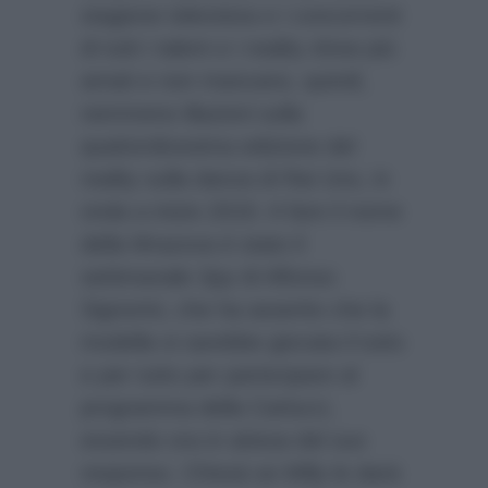
stagione televisiva e i concorrenti
di tutti i talent e i reality show più
amati e non mancano, quindi,
nemmeno illazioni sulla
quattordicesima edizione del
reality sulla danza di Rai Uno, in
onda a inizio 2019. A fare il nome
della Mrazova è stato il
settimanale
Spy
di Alfonso
Signorini, che ha asserito che la
modella si sarebbe giocata il tutto
e per tutto per partecipare al
programma della Carlucci,
essendo ora in attesa del suo
responso. Chissà se Milly le darà