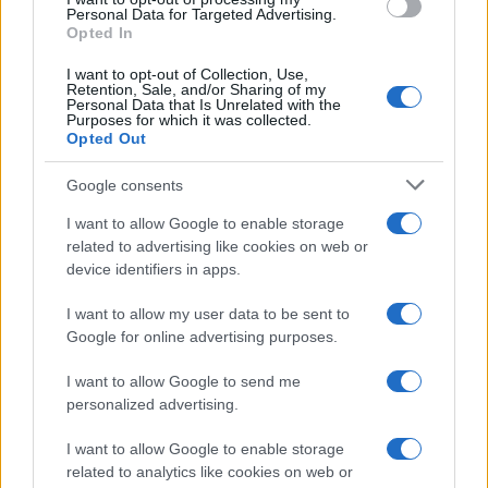
consent section.
Personal Data for Targeted Advertising.
Opted In
Amici, Simone Nolasco vittima di
I want to opt-out of Collection, Use,
un incidente: “Mi è passata tutta
Retention, Sale, and/or Sharing of my
la vita davanti”
Personal Data that Is Unrelated with the
Purposes for which it was collected.
Opted Out
Un medico in famiglia, l’appello
di Margot Sikabonyi: “Necessario
Google consents
il suo ritorno!”
I want to allow Google to enable storage
related to advertising like cookies on web or
Temptation Island, Danilo
device identifiers in apps.
D’Angelo ammette: “Non è un
periodo semplice”
I want to allow my user data to be sent to
Google for online advertising purposes.
Amici: Opi svela una volta per tutte che tipo
I want to allow Google to send me
di rapporto ha con Michelle
personalized advertising.
Temptation Island, Danilo diffida Simona
Giordano che replica: “Ho conservato gli
I want to allow Google to enable storage
screen”
related to analytics like cookies on web or