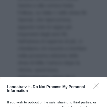
Savino e alla comica Katia
Follesa, su Italia 1 nello show 90
Special, che ripercorreva,
appunto tutte le tappe più
importanti degli anni 90.
Nell’attesa di saperne di più, ci
chiediamo chi riuscirà a trionfare
nella prossima edizione dello
show di Milly Carlucci dopo la
vittoria, quest’anno,
dell’amatissimo attore de Il
commissario Montalbano, Cesare
Lanostratv.it -
Do Not Process My Personal
Information
Bocci, e della sua maestra
Alessandra Tripoli.
If you wish to opt-out of the sale, sharing to third parties, or