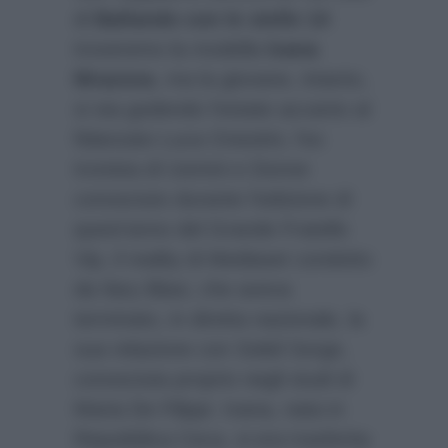
di
Ballando con le stelle 14
troveremo la modella
Ivana
Mrazova
, ma la giovane, intanto,
si sta godendo l’estate accanto al
fidanzato Luca Onestini, l’ex
tronista di Uomini e Donne
conosciuto durante l’edizione di
quest’anno del Grande Fratello
Vip, il reality di Mediaset condotto
da Ilary Blasi, che aveva
terminato, in diretta nazionale, la
sua relazione con Soleil Sorge,
conosciuta proprio negli studi di
Maria De Filippi. Ivana, nata in
Repubblica Ceca, si era trasferita