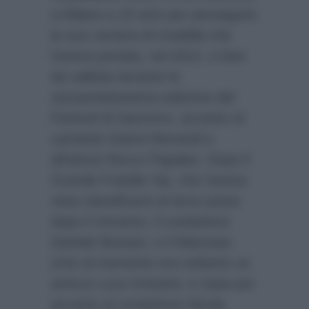
a Milano a 15 anni per perseguire
la sua carriera di modella che
l’aveva portata, nel 2012, a fare
da valletta durante la
sessantaduesima edizione del
Festival di Sanremo, accanto al
cantante Gianni Morandi e
all’attore Rocco Papaleo. Dopo il
Grande Fratello Vip, che l’aveva
vista classificarsi al terzo posto
dopo il vincitore, il conduttore
Daniele Bossari, e il fidanzato
(che al momento era soltanto un
amico) Luca Onestini, è stata poi
accanto al conduttore Nicola