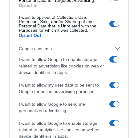
Personal Data for Targeted Advertising.
Opted In
I want to opt-out of Collection, Use,
Uomini e Donne, retroscena di
Retention, Sale, and/or Sharing of my
Alice Barisciani: “Ricevevo
Personal Data that Is Unrelated with the
minacce e insulti”
Purposes for which it was collected.
Opted Out
Belen Rodriguez ritrova la
Google consents
serenità: il bacio con il
compagno Gaetano Fidanzati
I want to allow Google to enable storage
related to advertising like cookies on web or
device identifiers in apps.
Uomini e Donne, Elisabetta
Gigante in ospedale: “Barcollo
I want to allow my user data to be sent to
ma non mollo”
Google for online advertising purposes.
I want to allow Google to send me
Temptation Island, affari d’oro per Giovanni
personalized advertising.
Grazioso: attività in espansione?
Benjamin Mascolo replica alla sua ex
I want to allow Google to enable storage
fidanzata Bella Thorne: “Dicono di me…”
related to analytics like cookies on web or
Amici, Simone Nolasco vittima di un
device identifiers in apps.