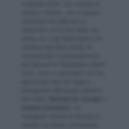
l’edizione 2018. L’ex tronista di
Uomini e Donne, che in queste
settimane ha sollevato un
polverone con la fine della sua
storia con Luigi Mastroianni e le
continue frecciate social, ha
commentato il comportamento
dei fidanzati di Temptation Island
2018. Sara in particolare non ha
apprezzato due dei ragazzi
protagonisti dell’attuale edizione
del reality:
Michael De Giorgio
e
Andrea Celentano
. Su
Instagram Stories la 21enne di
Venafro ha infatti commentato