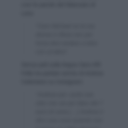
così le parole del fidanzato di
Lara:
“Caro Michael se la tua
donna ti rifiuta non per
forza devi andare a letto
con un’altra”.
Senza peli sulla lingua Sara Affi
Fella ha parlato anche di Andrea
Celentano su Instagram:
“Andrew per carità stai
zitto che sei più falso del 7
euro di carta […] Andrea ti
dico una cosa quando non