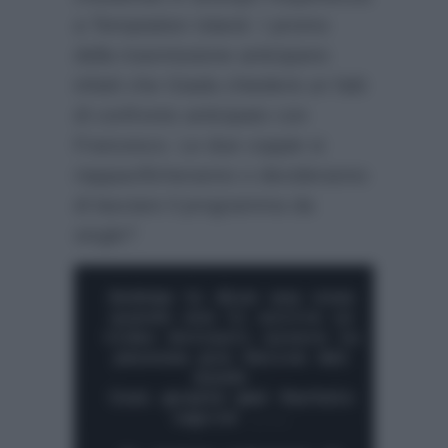
a Temptation Island. I promo
della trasmissione anticipano
infatti che Giada chiederà un falò
di confronto anticipato con
Francesco. Le due coppie si
riappacificheranno o decideranno
di lasciare il programma da
single?