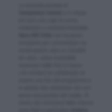
La seconda puntata di
Temptation Island
si è chiusa
ieri sera con colpi di scena,
rivelazioni e confronti immediati.
Sara Affi Fella
non ha perso
occasione per commentare sui
social quanto visto su Canale5
ieri sera, come è possibile
osservare dalle foto in basso.
L’ex tronista ha sottolineato di
essere una fan del programma e
in queste due settimane non si è
persa una puntata del reality. Al
centro dei commenti della 22enne
sono finiti in particolare
Andrea