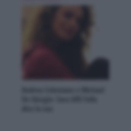
de giorgio
,
sara affi fella
Andrea Celentano e Michael
De Giorgio: Sara Affi Fella
dice la sua