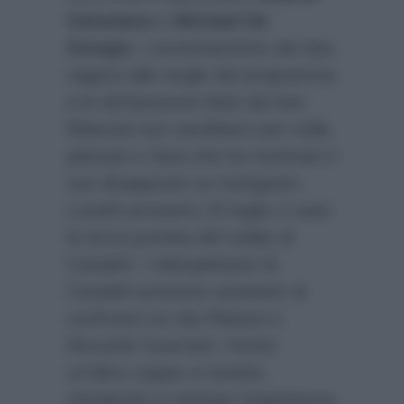
Celentano
e
Michael De
Giorgio
. L’avvicinamento dei due
ragazzi alle single del programma
e le dichiarazioni fatte dai due
fidanzati non sarebbero per nulla
piaciute a Sara che ha mostrato il
suo disappunto su Instagram.
Lunedì prossimo 23 luglio ci sarà
la terza puntata del reality di
Canale5. I telespettatori di
Canale5 potranno assistere al
confronto tra Ida Platano e
Riccardo Guarnieri. Anche
un’altra coppia si rivedrà,
chiudendo in anticipo l’esperienza