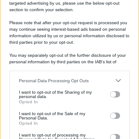
targeted advertising by us, please use the below opt-out
section to confirm your selection.
Please note that after your opt-out request is processed you
may continue seeing interest-based ads based on personal
information utilized by us or personal information disclosed to
third parties prior to your opt-out.
You may separately opt-out of the further disclosure of your
personal information by third parties on the IAB’s list of
downstream participants.
Personal Data Processing Opt Outs
This information may also be disclosed by us to third parties
on the IAB’s List of Downstream Participants that may further
ULTIME NOTIZIE
I want to opt-out of the Sharing of my
disclose it to other third parties.
personal data.
Helena Prestes e Javier Martinez
Opted In
sono in crisi oppure no? Lui
Please note that this website/app uses one or more Google
rompe il silenzio
services and may gather and store information including but
I want to opt-out of the Sale of my
Personal Data.
not limited to your visit or usage behaviour. You may click to
Opted In
grant or deny consent to Google and its third-party tags to
Uomini e Donne, sfogo al veleno
use your data for below specified purposes in below Google
di Ludovica Valli: “Letto cose
I want to opt-out of processing my
consent section.
sconvolgenti su di me”