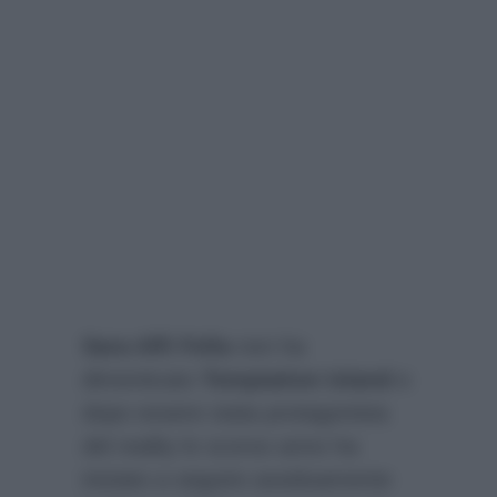
Sara Affi Fella
non ha
dimenticato
Temptation Island
e
dopo essere stata protagonista
del reality lo scorso anno ha
iniziato a seguire assiduamente