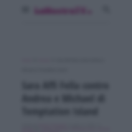
»
»
Home
Gossip
Sara Affi Fella contro Andrea e
Michael di Temptation Island
Sara Affi Fella contro
Andrea e Michael di
Temptation Island
Scritto da
Simona Tranquilli
, il Luglio 17, 2018 , in
Gossip
Tag:
andrea celentano
,
Breaking news
,
michael