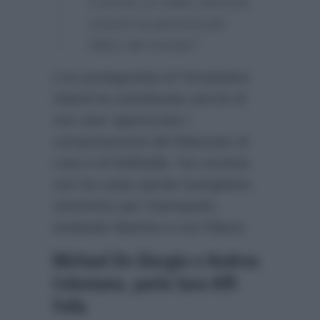
ti arriva un video dovresti
essere la persona più
felice del mondo”.
L’ex protagonista di Temptation
Island ha sottolineato perciò di
non aver apprezzato i
comportamenti del fidanzato di
Lara e di Raffaella. l’ex tronista
non ha usato parole lusinghiere
nemmeno per Giampaolo,
invitando Martina a non fidarsi.
Michael De Giorgio e Andrea
Celentano, parla Sara Affi
Fella