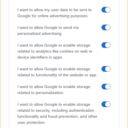
Uomini e Donne, retroscena di
Alice Barisciani: “Ricevevo
I want to allow my user data to be sent to
minacce e insulti”
Google for online advertising purposes.
I want to allow Google to send me
Belen Rodriguez ritrova la serenità: il bacio
con il compagno Gaetano Fidanzati
personalized advertising.
Uomini e Donne, Elisabetta Gigante in
I want to allow Google to enable storage
ospedale: “Barcollo ma non mollo”
related to analytics like cookies on web or
Temptation Island, affari d’oro per Giovanni
device identifiers in apps.
Grazioso: attività in espansione?
I want to allow Google to enable storage
Benjamin Mascolo replica alla sua ex
related to functionality of the website or app.
fidanzata Bella Thorne: “Dicono di me…”
Amici, Simone Nolasco vittima di un
I want to allow Google to enable storage
incidente: “Mi è passata tutta la vita davanti”
related to personalization.
I want to allow Google to enable storage
related to security, including authentication
functionality and fraud prevention, and other
user protection.