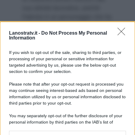
sua attività lavorativa, poiché
Fabrizio è un personaggio che ha
avuto tanti problemi giudiziari. Ciò
Lanostratv.it -
Do Not Process My Personal
che invece non la preoccupa è la
Information
differenza di età, lei 22 lui 44. La
storia d’amore durerà?
If you wish to opt-out of the sale, sharing to third parties, or
processing of your personal or sensitive information for
targeted advertising by us, please use the below opt-out
section to confirm your selection.
Please note that after your opt-out request is processed you
may continue seeing interest-based ads based on personal
information utilized by us or personal information disclosed to
third parties prior to your opt-out.
You may separately opt-out of the further disclosure of your
personal information by third parties on the IAB’s list of
downstream participants.