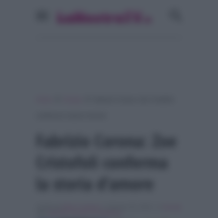
»
»
Home
Gossip
Fabrizio Corona: Zoe Cristofoli
conferma la storia d’amore
Fabrizio Corona: Zoe
Cristofoli conferma
la storia d’amore
Scritto da
Marco Santoro
, il Agosto 28, 2018 , in
Gossip
Tag:
fabrizio corona
,
In evidenza