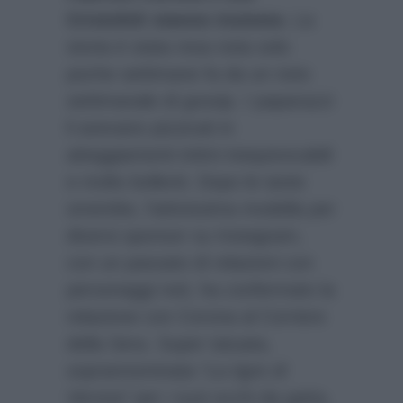
Cristofoli stanno insieme.
La
storia è stata resa nota solo
poche settimane fa da un noto
settimanale di gossip. I paparazzi
li avevano pizzicati in
atteggiamenti intimi inequivocabili
e molto bollenti. Dopo le tante
smentite, l’attivissima modella per
diversi sponsor su Instagram,
con un passato di relazioni con
personaggi noti, ha confermato la
relazione con Corona al Corriere
della Sera. Super tatuata,
soprannominata
“La tigre di
Verona”
per i suoi occhi da gatta,