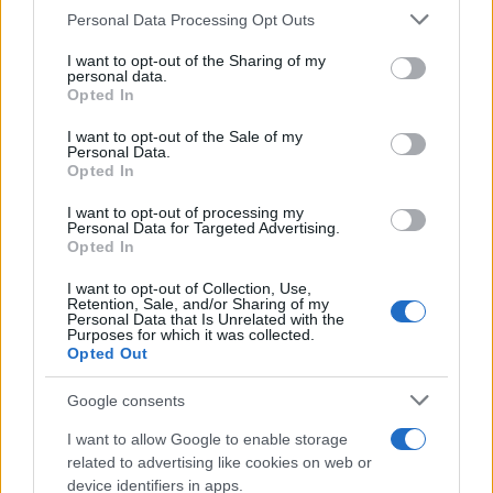
Personal Data Processing Opt Outs
This information may also be disclosed by us to third parties
ULTIME NOTIZIE
on the IAB’s List of Downstream Participants that may further
I want to opt-out of the Sharing of my
disclose it to other third parties.
personal data.
Amici, già finita tra Nicola
Opted In
Marchionni e Valentina Pesaresi:
Please note that this website/app uses one or more Google
“Siamo molto distanti”
services and may gather and store information including but
I want to opt-out of the Sale of my
Personal Data.
not limited to your visit or usage behaviour. You may click to
Opted In
grant or deny consent to Google and its third-party tags to
La Ruota della Fortuna,
use your data for below specified purposes in below Google
complimenti per Gerry Scotti:
I want to opt-out of processing my
“Avrai un futuro fantastico”
consent section.
Personal Data for Targeted Advertising.
Opted In
I want to opt-out of Collection, Use,
Helena Prestes e Javier Martinez
Retention, Sale, and/or Sharing of my
sono in crisi oppure no? Lui
Personal Data that Is Unrelated with the
rompe il silenzio
Purposes for which it was collected.
Opted Out
Uomini e Donne, sfogo al veleno
Google consents
di Ludovica Valli: “Letto cose
sconvolgenti su di me”
I want to allow Google to enable storage
related to advertising like cookies on web or
device identifiers in apps.