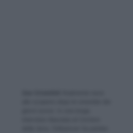
Zoe Cristofoli
finalmente esce
allo scoperto dopo le smentite dei
giorni scorsi. In una lunga
intervista rilasciata al
Corriere
della Sera
, l’influencer ha parlato