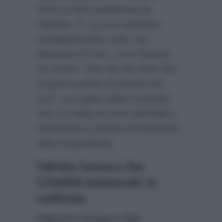
Sotto la foto pubblicata da
Fabrizio, in cui si è mostrato
completamente nudo, l’ex
fidanzato di Zoe, Luca Danese,
ha scritto:
“Era nel mio letto fino
al giorno prima di entrare nel
suo”.
La replica della Cristofoli
non si è fatta di certo attendere,
invitandolo a evitare di trascinare
oltre la questione.
Fabrizio Corona e Zoe
Cristofoli innamorati: la
conferma
Fabrizio Corona e Zoe