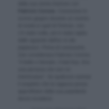
della sua storia d’amore con
Fabrizio Corona
. Conosciuto lo
scorso giugno durante un evento
di moda in quel di Firenze, non
c’è stato nulla, poi è stata rapita
dallo sguardo dell’ex re dei
paparazzi. Prima di conoscerlo,
Zoe considerava Fabrizio Corona
“Il bello e fannato, il bad boy. Era
una persona che non mi
interessava”.
Se qualcuno avesse
il sospetto che la ragazza possa
approfittare della sua popolarità
dovrà ricredersi: