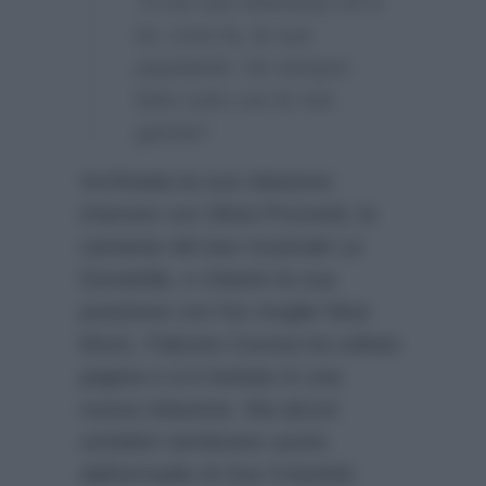
“A me non interessa chi è
lui, cosa fa, la sua
popolarità. Ho sempre
fatto tutto con le mie
gambe”.
Archiviata la sua relazione
d’amore con Silvia Provvedi, la
cantante del duo musicale Le
Donatella, e chiarito la sua
posizione con l’ex moglie Nina
Moric, Fabrizio Corona ha voltato
pagina e si è buttato in una
nuova relazione. Ma alcuni
scheletri sembrano uscire
dall’armadio di Zoe Cristofoli.