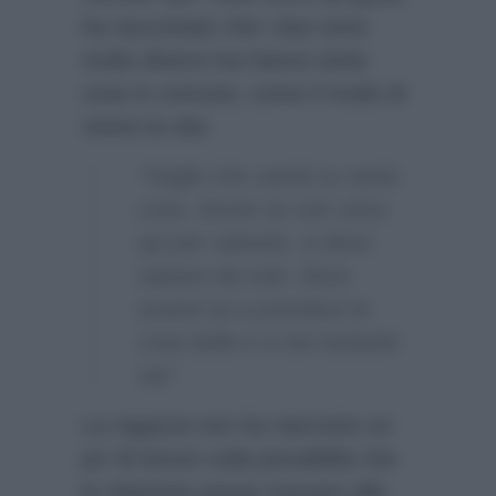
ha raccontato che i due sono
molto diversi ma hanno tante
cose in comune, come il modo di
vivere la vita:
“Voglio che cambi su tante
cose. Anche se non sono
qui per salvarlo, si deve
salvare da solo. Deve
essere lui a prendere le
cose belle e a non buttarle
via”.
La ragazza non ha nascosto un
po’ di timore sulla possibilità che
la relazione possa nuocere alla