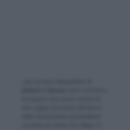
I più accaniti telespetttori di
Uomini e Donne
sono costretti a
incassare una nuova rottura di
una coppia formatasi all’interno
della trasmissione pomeridiana
condotta da Maria De Filippi: si