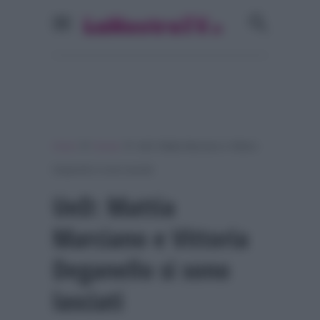
»
»
Home
Gossip
UeD: Mattia Marciano e Vittoria
Deganello si sono lasciati
UeD: Mattia
Marciano e Vittoria
Deganello si sono
lasciati