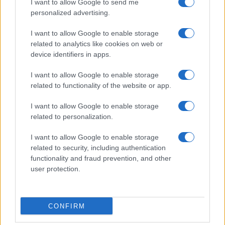
I want to allow Google to send me
Grazia Kendi soffre per la fine della storia con
Mattia Scudieri: “So cosa ci ha distrutti”
personalized advertising.
Temptation Island, puntata speciale a
I want to allow Google to enable storage
settembre? Lo spoiler di Rosario Monetti
related to analytics like cookies on web or
Carmen Russo ed Enzo Paolo Turchi nel cast di
device identifiers in apps.
Amici? La loro risposta spiazza
I want to allow Google to enable storage
Marianna Scarci: “Saranno Famosi? Niente
related to functionality of the website or app.
cachet. Ecco com’era Maria De Filippi”
Temptation Island, Soraya Sabetta
I want to allow Google to enable storage
massacrata: “Sono stata minacciata di morte”
related to personalization.
I want to allow Google to enable storage
related to security, including authentication
functionality and fraud prevention, and other
user protection.
Programmi Tv
Personaggi
Serie Tv
CONFIRM
Soap
Gossip
Musica
Ascolti Tv