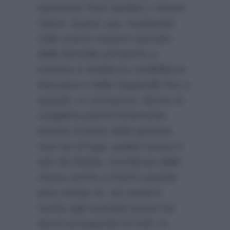
opinionisti Tina Cipollari e Gianni
Sperti. Questi, poi, incalzando
sulle scarse reazioni riportate
dalla fanciulla arrivarono a
mettere in dubbio la credibilità di
Marciano e della Deganello fino a
quando, in un’esterna, decise di
sceglierla poiché fortemente
attratto è preso dalla giovane.
Una via di fuga, quella messa in
atto da Mattia, rivendicata dallo
stesso anche a Gianni quando
poco tempo fa, sui social in
merito agli scandali emersi tra
alcuni protagonisti di UeD, lo