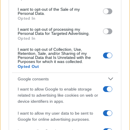
Please note that this website/app uses one or more Google
periodo semplice”
services and may gather and store information including but
I want to opt-out of the Sale of my
Personal Data.
not limited to your visit or usage behaviour. You may click to
Opted In
grant or deny consent to Google and its third-party tags to
Amici: Opi svela una volta per
use your data for below specified purposes in below Google
tutte che tipo di rapporto ha con
I want to opt-out of processing my
Michelle
consent section.
Personal Data for Targeted Advertising.
Opted In
I want to opt-out of Collection, Use,
Temptation Island, Danilo diffida
Retention, Sale, and/or Sharing of my
Simona Giordano che replica:
Personal Data that Is Unrelated with the
“Ho conservato gli screen”
Purposes for which it was collected.
Opted Out
Ballando con le stelle 2026,
Google consents
rivoluzione di Milly Carlucci:
tutte le indiscrezioni
I want to allow Google to enable storage
related to advertising like cookies on web or
device identifiers in apps.
Temptation Island, la
confessione di Perla Vatiero:
I want to allow my user data to be sent to
“Non riesco più a guardarlo”
Google for online advertising purposes.