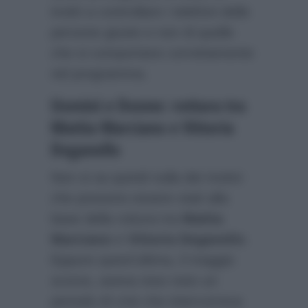
invitò a controllare i telefoni delle
persone giuste e non di quelle
che si comportano correttamente
nel programma.
Uomini e Donne: rottura tra
Mattia Marciano e Vittoria
Deganello
Non si sa quindi nulla dei motivi
che possono essere stati alla
base della rottura tra
Mattia
Marciano
e
Vittoria Deganello
.
Eppure quest’ultima, il maggio
scorso, aveva reso noto un
periodo di crisi che intercorreva