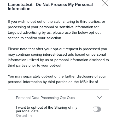
Lanostratv.it -
Do Not Process My Personal
risolvere senza le continue
Information
interferenze dei loro sostenitori e
quindi lontani dai riflettori.
If you wish to opt-out of the sale, sharing to third parties, or
processing of your personal or sensitive information for
targeted advertising by us, please use the below opt-out
section to confirm your selection.
Please note that after your opt-out request is processed you
may continue seeing interest-based ads based on personal
information utilized by us or personal information disclosed to
third parties prior to your opt-out.
You may separately opt-out of the further disclosure of your
personal information by third parties on the IAB’s list of
downstream participants.
Personal Data Processing Opt Outs
This information may also be disclosed by us to third parties
ULTIME NOTIZIE
on the IAB’s List of Downstream Participants that may further
I want to opt-out of the Sharing of my
disclose it to other third parties.
personal data.
Temptation Island, Danilo
Opted In
D’Angelo ammette: “Non è un