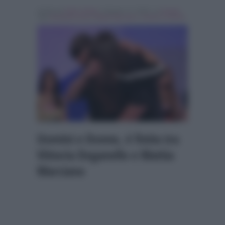
Scritto da
Fabio Giogli
, il Agosto 17, 2018 , in
Gossip
Tag:
Breaking news
,
Mattia Marciano
,
Uomini e Donne
Uomini e Donne, é finita tra
Vittoria Deganello e Mattia
Marciano