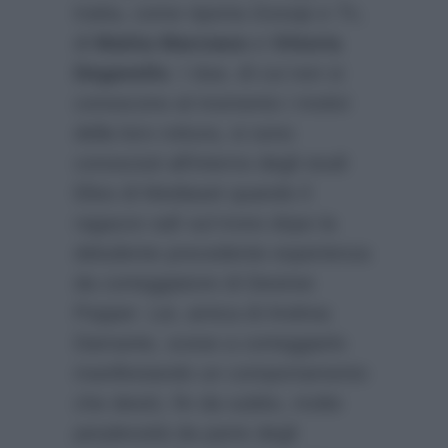
tratta, come riporta
Gossip e Tv
,
di
Mattia Marciano
e
Vittoria
Deganello
. I due, di cui non si
conoscono al momento i motivi
della loro rottura, si sono
conosciuti all’interno degli studi
Elios di Mediaset quando il
ragazzo salì sul trono dopo la
deludente precedente esperienza
da corteggiatore di Desiree
Popper. Lei, amica di Andrea
Damante, scese a corteggiarlo
manifestando un comportamento
che destò, fin da subito, molte
perplessità da parte degli