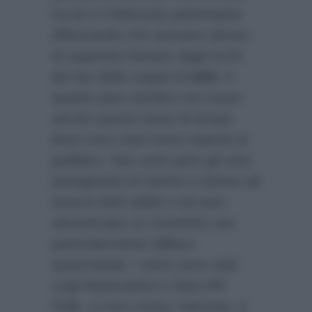
fra lei e il fidanzato partenopeo
affermando che avevano deciso
di superarlo lontano dagli occhi
dei fan della coppia di
UeD
. A
quanto pare sembra non esser
servito questo lasso di tempo
dove sono stati meno esposti al
pubblico. Non sono però gli unici
protagonisti di Uomini e Donne ad
essersi detti addio o ad aver
attraversato un momento non
particolarmente idilliaco
quest’estate. I primi sono stati
Luigi Mastroianni e Sara Affi
Fella. La loro storia, fulminea, è