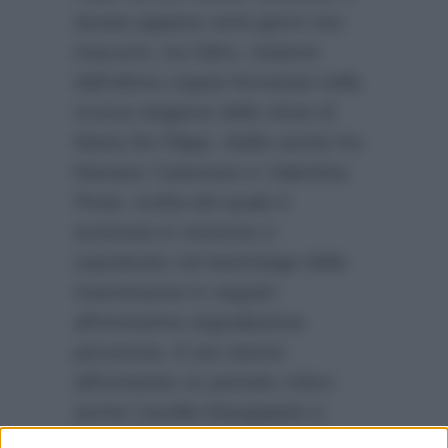
durata appena venti giorni non
trascorsi, tra l’altro, insieme
dall’ultima coppia formatasi nella
scorsa stagione dello show di
Maria De Filippi. Addio anche fra
Mariano Catanzaro e Valentina
Pivati, scelta del quale è
avvenuta in extremis e
soprattutto nel backstage della
trasmissione in seguito
all’ennesima segnalazione
pervenuta. E poi stanno
affrontando un periodo critico
anche Camilla Mangiapelo e
Riccardo Gismondi che vogliono