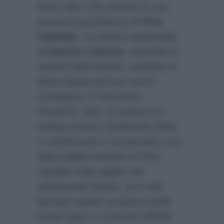
fanno altro che parlare di una
presunta gravidanza di
Tina
Cipollari
. La storica opinionista
di
Uomini e Donne
, secondo le
recenti indiscrezioni, sarebbe in
dolce attesa dal suo nuovo
compagno, il ristoratore
Vincenzo. Beh, la notizia si è
rivelata essere totalmente falsa.
A confermarlo ci ha pensato una
delle migliori amiche di Tina
Cipollari sulle pagine del
settimanale
Nuovo
.
Si è solo
lasciata andare ai piaceri della
tavola dopo un periodo difficile.