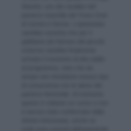
Manetti, uno dei cavalieri del
parterre maschile del Trono Over
di Uomini e Donne. L’opinionista
sarebbe convinta che per il
gabbiano più famoso del piccolo
schermo sarebbe finalmente
arrivato il momento di dire addio
al programma, visto che da
tempo non intrattiene nessun tipo
di conoscenza con le dame del
parterre femminile. Al momento
questo è soltanto un rumor e non
è ancora stato confermato dalla
diretta interessata, anche se
molti sono convinti dell’autenticità