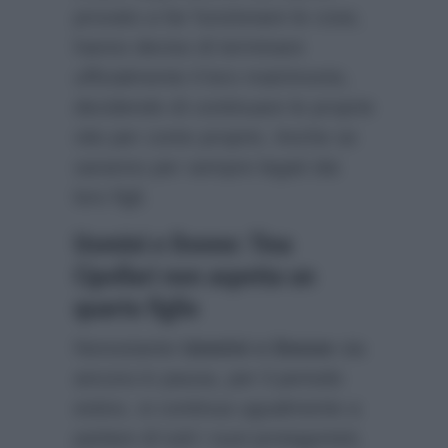
provato a far funzionare le cose,
hanno deciso di terminare
ufficialmente il loro matrimonio,
decidendo di continuare le proprie
vite per conto proprio. Anche se
saranno per sempre legati dai
loro figli.
Uomini e Donne: Tina
Cipollari non aspetta un
quarto figlio
Nonostante
Uomini e Donne
sia
ancora in pausa, per il periodo
estivo, si continua ugualmente a
parlare di tutti i suoi protagonisti,