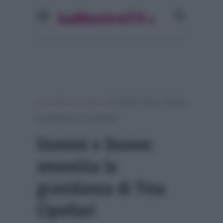
»
»
Home
Personaggi Tv
Uomini e Donne: smentita
la gravidanza di Tina Cipollari
Uomini e Donne:
smentita la
gravidanza di Tina
Cipollari