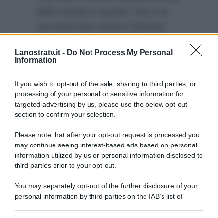
della notizia in quanto Tina e la
sua acerrima nemica Gemma,
durante il corso dell’ultima
Lanostratv.it -
Do Not Process My Personal
puntata della trasmissione, hanno
Information
finalmente seppellito l’ascia da
guerra.
If you wish to opt-out of the sale, sharing to third parties, or
processing of your personal or sensitive information for
targeted advertising by us, please use the below opt-out
section to confirm your selection.
Please note that after your opt-out request is processed you
may continue seeing interest-based ads based on personal
information utilized by us or personal information disclosed to
third parties prior to your opt-out.
You may separately opt-out of the further disclosure of your
personal information by third parties on the IAB’s list of
downstream participants.