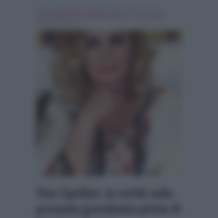
Scritto da
Maurizio Riccio
, il Agosto 23, 2018 , in
Personaggi Tv
Tag:
Breaking news
,
Tina Cipollari
,
Uomini e Donne
Tina Cipollari: la verità sulla
presunta gravidanza prima di