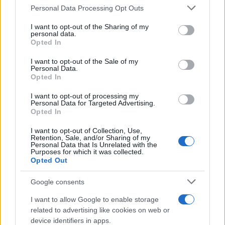
Personal Data Processing Opt Outs
This information may also be disclosed by us to third parties
ULTIME NOTIZIE
on the IAB’s List of Downstream Participants that may further
I want to opt-out of the Sharing of my
disclose it to other third parties.
personal data.
Ballando con le stelle 2026,
Opted In
rivoluzione di Milly Carlucci:
Please note that this website/app uses one or more Google
tutte le indiscrezioni
services and may gather and store information including but
I want to opt-out of the Sale of my
Personal Data.
not limited to your visit or usage behaviour. You may click to
Opted In
grant or deny consent to Google and its third-party tags to
Temptation Island, la
use your data for below specified purposes in below Google
confessione di Perla Vatiero:
I want to opt-out of processing my
“Non riesco più a guardarlo”
consent section.
Personal Data for Targeted Advertising.
Opted In
I want to opt-out of Collection, Use,
Grazia Kendi soffre per la fine
Retention, Sale, and/or Sharing of my
della storia con Mattia Scudieri:
Personal Data that Is Unrelated with the
“So cosa ci ha distrutti”
Purposes for which it was collected.
Opted Out
Temptation Island, puntata
Google consents
speciale a settembre? Lo spoiler
di Rosario Monetti
I want to allow Google to enable storage
related to advertising like cookies on web or
device identifiers in apps.