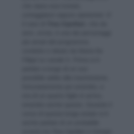
che siano essi tronisti,
corteggiatori oppure opinionisti. E’
il caso di
Tina Cipollari
, che da
anni, ormai, è una dei personaggi
più amati del programma
condotto e ideato da Maria De
Filippi su canale 5. Prima si è
parlato a lungo di un suo
possibile addio alla trasmissione,
fortunatamente poi smentito, e
ora di un quarto figlio in arrivo,
smentito anche questo. Durante il
corso di questa lunga estate si è
anche parlato di un probabile
screzio tra Tina Cipollari e Giorgio