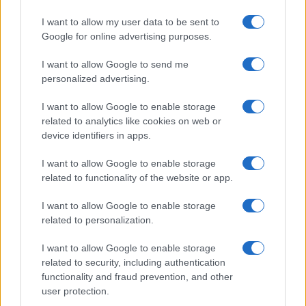
Carmen Russo ed Enzo Paolo
Turchi nel cast di Amici? La loro
I want to allow my user data to be sent to
risposta spiazza
Google for online advertising purposes.
I want to allow Google to send me
Marianna Scarci: “Saranno Famosi? Niente
cachet. Ecco com’era Maria De Filippi”
personalized advertising.
Temptation Island, Soraya Sabetta
I want to allow Google to enable storage
massacrata: “Sono stata minacciata di morte”
related to analytics like cookies on web or
Andrea Dal Corso come sta dopo l’incidente:
device identifiers in apps.
“Operazione fatta. Ecco cosa mi aspetta”
I want to allow Google to enable storage
Temptation Island torna a settembre su
related to functionality of the website or app.
Canale 5? Raffaella Mennoia rompe il silenzio
Raffaella Griggi su Chi l’ha visto: “Sciarelli mi
I want to allow Google to enable storage
ha detto di essere meno buona”
related to personalization.
I want to allow Google to enable storage
related to security, including authentication
functionality and fraud prevention, and other
user protection.