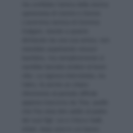
Ha confidato l’amica della storica
opinionista di Uomini e Donne.
L’acerrima nemica di Gemma
Galgani, stando a quanto
dichiarato da una sua amica, non
starebbe aspettando nessun
bambino, ma semplicemente si
sarebbe lasciata andare al buon
cibo. La signora intervistata, tra
l’altro, fa anche un chiaro
riferimento al periodo difficile
appena trascorso da Tina, quello
che l’ha vista dire addio al padre
dei suoi figli. Lei e Chicco Nalli,
infatti, dopo anni in cui hanno