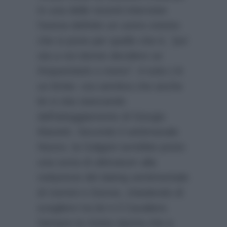
In una delle recenti interviste
l’aveva definito un uomo onesto
che si pone per quello che è,
“poi
sta a noi donne decidere se
frequentarlo o meno”.
A tutto c’è
un limite: ora sembra che anche
lei si stia stancando
dell’atteggiamento di Giorgio
Manetti. Secondo il settimanale
Nuovo
, la Galgani avrebbe posto
una sorta di ultimatum alla
redazione del dating sentimentale
di Uomini e Donne, chiedendo di
scegliere tra lei e il Cavaliere.
Sempre la rivista riporta che a