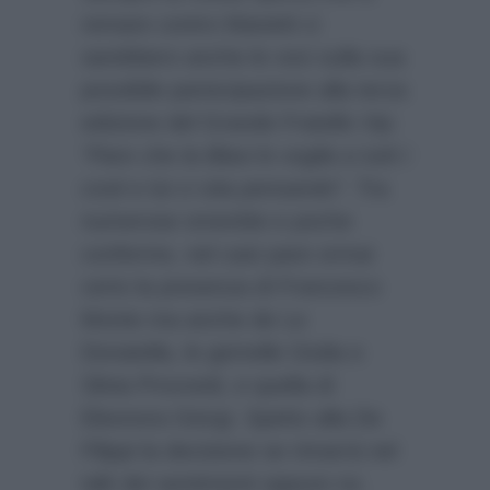
remare contro Manetti ci
sarebbero anche le voci sulla sua
possibile partecipazione alla terza
edizione del Grande Fratello Vip:
“Pare che la Blasi lo voglia a tutti i
costi e lui ci stia pensando”.
Tra
numerose smentite e poche
conferme, nel cast pare ormai
certo la presenza di Francesco
Monte ma anche de Le
Donatella, le gemelle Giulia e
Silvia Provvedi, e quella di
Eleonora Giorgi. Spetto alla De
Filippi la decisione se rimarrà nel
talk dei sentimenti oppure no.