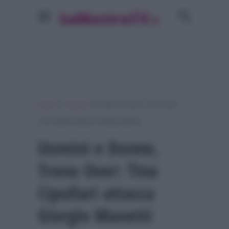
»
»
Home
Gossip
Uomini e Donne, Trono Over:
Tina Cipollari attacca Giorgio Manetti
Uomini e Donne,
Trono Over: Tina
Cipollari attacca
Giorgio Manetti