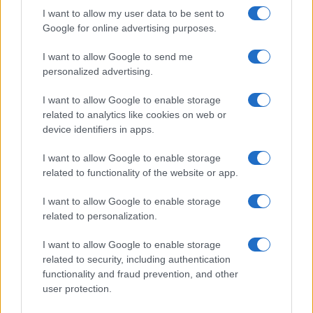
la vita davanti”
I want to allow my user data to be sent to
Google for online advertising purposes.
Un medico in famiglia, l’appello di Margot
I want to allow Google to send me
Sikabonyi: “Necessario il suo ritorno!”
personalized advertising.
Temptation Island, Danilo D’Angelo ammette:
“Non è un periodo semplice”
I want to allow Google to enable storage
related to analytics like cookies on web or
Amici: Opi svela una volta per tutte che tipo
di rapporto ha con Michelle
device identifiers in apps.
Temptation Island, Danilo diffida Simona
I want to allow Google to enable storage
Giordano che replica: “Ho conservato gli
related to functionality of the website or app.
screen”
Ballando con le stelle 2026, rivoluzione di Milly
I want to allow Google to enable storage
Carlucci: tutte le indiscrezioni
related to personalization.
I want to allow Google to enable storage
related to security, including authentication
functionality and fraud prevention, and other
user protection.