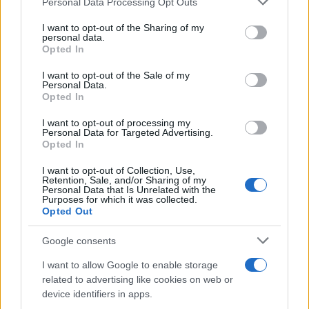
Personal Data Processing Opt Outs
This information may also be disclosed by us to third parties
ULTIME NOTIZIE
on the IAB’s List of Downstream Participants that may further
I want to opt-out of the Sharing of my
Belen Rodriguez ritrova la
disclose it to other third parties.
personal data.
serenità: il bacio con il
Opted In
compagno Gaetano Fidanzati
Please note that this website/app uses one or more Google
services and may gather and store information including but
I want to opt-out of the Sale of my
Personal Data.
not limited to your visit or usage behaviour. You may click to
Uomini e Donne, Elisabetta
Opted In
grant or deny consent to Google and its third-party tags to
Gigante in ospedale: “Barcollo
use your data for below specified purposes in below Google
ma non mollo”
I want to opt-out of processing my
consent section.
Personal Data for Targeted Advertising.
Opted In
Temptation Island, affari d’oro
I want to opt-out of Collection, Use,
per Giovanni Grazioso: attività in
Retention, Sale, and/or Sharing of my
espansione?
Personal Data that Is Unrelated with the
Purposes for which it was collected.
Opted Out
Benjamin Mascolo replica alla
sua ex fidanzata Bella Thorne:
Google consents
“Dicono di me…”
I want to allow Google to enable storage
related to advertising like cookies on web or
Amici, Simone Nolasco vittima di
device identifiers in apps.
un incidente: “Mi è passata tutta