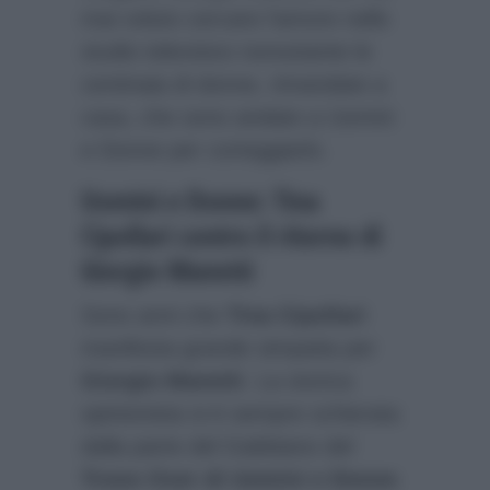
mai voluto cercare l’amore nello
studio televisivo nonostante le
centinaia di donne, rimandate a
casa, che sono andate a Uomini
e Donne per corteggiarlo.
Uomini e Donne: Tina
Cipollari contro il ritorno di
Giorgio Manetti
Sono anni che
Tina Cipollari
manifesta grande simpatia per
Giorgio Manetti
. La storica
opinionista si è sempre schierata
dalla parte del Gabbiano del
Trono Over di Uomini e Donne
.