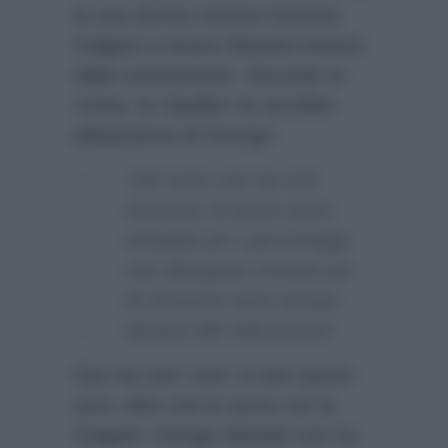
la sua storica nemica Gemma
Galgani a tenere Manetti lontano
dalla trasmissione. Secondo la
rivista, la Cipollari ne avrebbe
abbastanza di George:
“Del resto non ha mai
nascosto di avere poca
simpatia per i personaggi
che allungano il brodo pur
di rimanere tanto tempo
davanti alle telecamere”.
Non ha tutti i torti: in tutti questi
anni, oltre che la storia con la
Galgani, Giorgio Manetti non ha