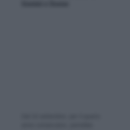
Uomini e Donne
Dal 10 settembre, per il quarto
anno consecutivo, potrebbe