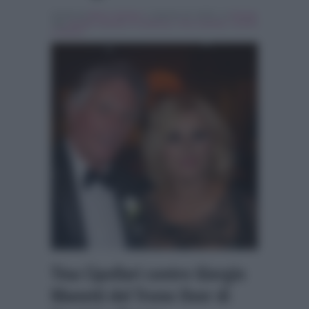
Scritto da
Marco Santoro
, il Agosto 19, 2018 , in
Gossip
Tag:
giorgio manetti
,
In evidenza
,
Tina Cipollari
,
Uomini
e Donne
Tina Cipollari contro Giorgio
Manetti del Trono Over di