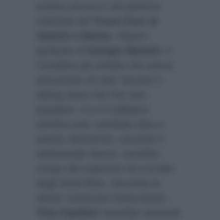
essere ancora lì nel parterre
maschile del
Trono Over di
Uomini e Donne
. Stiamo
parlando di
Giorgio Manetti
, il
Cavaliere più ambito che aveva
annunciato di voler lasciare il
dating show che l’ha reso
popolare. Ora il Gabbiano
sembra aver cambiato idea e
questo dietrofront, secondo il
settimanale
Nuovo
, avrebbe
creato dei malumori nei corridoi
degli Studi Elios. Secondo le
ultime numerose indiscrezioni,
Tina Cipollari
starebbe aiutando