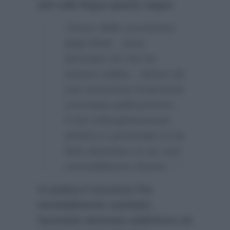
peli sulla lingua quanto segue:
“Avevo delle convinzioni,
degli ideali…Sono
diventato ciò che ho
sempre odiato…Venivo da
una estrazione fortemente
connotata politicamente…
Il mio imborghesimento
artistico e personale mi ha
fatto diventare un po’ una
contraddizione vivente…”
In pratica il successo l’ha
inevitabilmente cambiato,
facendolo diventare addirittura ciò