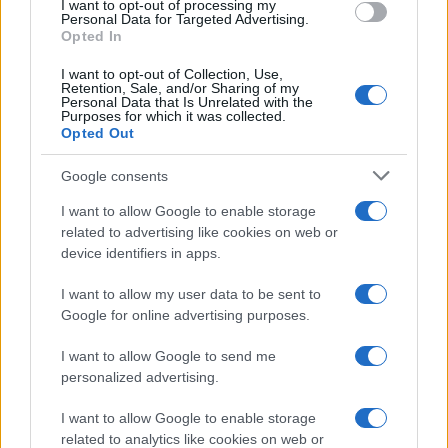
I want to opt-out of processing my
sconvolgenti su di me”
consent section.
Personal Data for Targeted Advertising.
Opted In
I want to opt-out of Collection, Use,
Uomini e Donne, retroscena di
Retention, Sale, and/or Sharing of my
Alice Barisciani: “Ricevevo
Personal Data that Is Unrelated with the
minacce e insulti”
Purposes for which it was collected.
Opted Out
Belen Rodriguez ritrova la
Google consents
serenità: il bacio con il
compagno Gaetano Fidanzati
I want to allow Google to enable storage
related to advertising like cookies on web or
device identifiers in apps.
Uomini e Donne, Elisabetta
Gigante in ospedale: “Barcollo
I want to allow my user data to be sent to
ma non mollo”
Google for online advertising purposes.
I want to allow Google to send me
Temptation Island, affari d’oro per Giovanni
Grazioso: attività in espansione?
personalized advertising.
Benjamin Mascolo replica alla sua ex
I want to allow Google to enable storage
fidanzata Bella Thorne: “Dicono di me…”
related to analytics like cookies on web or