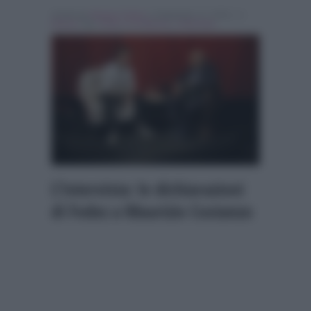
Scritto da
Alessio Cimino
, il Settembre 17, 2018 , in
Musica
Tag:
Fedez
,
In evidenza
,
L'Intervista
L’Intervista: le dichiarazioni
di Fedez a Maurizio Costanzo