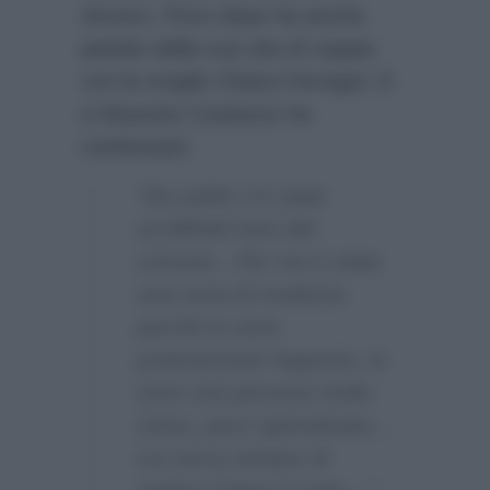
sincero. Poco dopo ha anche
parlato della sua vita di coppia
con la moglie Chiara Ferragni. E
a Maurizio Costanzo ha
confessato:
“Da subito c’è stata
un’affinità fuori dal
comune…Per me è stata
una sorta di medicina
perché io sono
praticamente l’opposto, io
sono una persona molto
cinica, poco spensierata…
Lei cerca sempre di