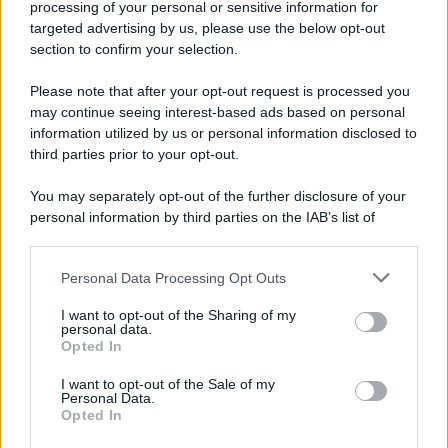
processing of your personal or sensitive information for
targeted advertising by us, please use the below opt-out
section to confirm your selection.
Please note that after your opt-out request is processed you
may continue seeing interest-based ads based on personal
information utilized by us or personal information disclosed to
third parties prior to your opt-out.
You may separately opt-out of the further disclosure of your
personal information by third parties on the IAB’s list of
downstream participants.
Personal Data Processing Opt Outs
This information may also be disclosed by us to third parties
ULTIME NOTIZIE
on the IAB’s List of Downstream Participants that may further
I want to opt-out of the Sharing of my
disclose it to other third parties.
personal data.
Helena Prestes e Javier Martinez
Opted In
sono in crisi oppure no? Lui
Please note that this website/app uses one or more Google
rompe il silenzio
services and may gather and store information including but
I want to opt-out of the Sale of my
Personal Data.
not limited to your visit or usage behaviour. You may click to
Opted In
grant or deny consent to Google and its third-party tags to
Uomini e Donne, sfogo al veleno
use your data for below specified purposes in below Google
di Ludovica Valli: “Letto cose