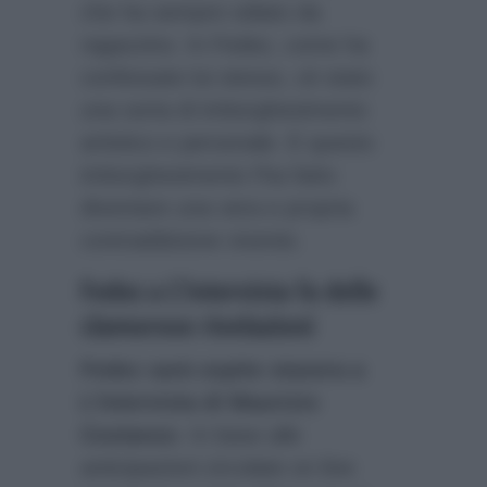
che ha sempre odiato da
ragazzino. In Fedez, come ha
confessato lui stesso, cè stato
una sorta di imborghesimento
artistico e personale. E questo
imborghesimento l’ha fatto
diventare una vera e propria
contraddizione vivente.
Fedez a L’Intervista fa delle
clamorose rivelazioni
Fedez sarà ospite stasera a
L’Intervista di Maurizio
Costanzo
. In base alle
anticipazioni circolate on line