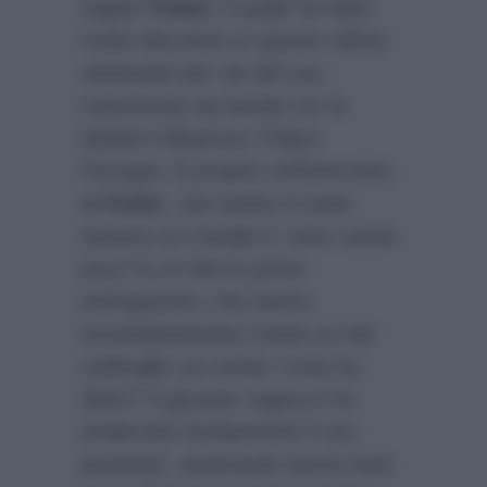
rapper
Fedez
, il quale ha fatto
molto discutere in queste ultime
settimane per via del suo
matrimonio da favola con la
fashion influencer Chiara
Ferragni. E proprio sull’intervista
di
Fedez
, che andrà in onda
stasera su Canale 5, sono uscite
poco fa on line le prime
anticipazioni, che hanno
immediatamente creato un bel
subbuglio sui social. Cosa ha
detto? Il giovane ragazzo ha
analizzato lucidamente il suo
presente, asserendo senza tanti