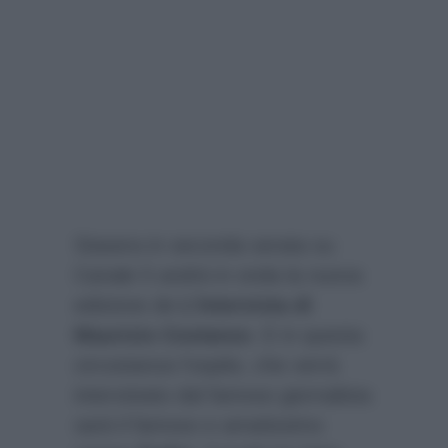
Stasera in seconda serata su
Canale 5 andrà in onda la nuova
edizione de
L’Intervista di
Maurizio Costanzo
. E in questa
circostanza l’ospite, che verrà
intervistato dal famoso giornalista
sarà il famoso e amatissimo