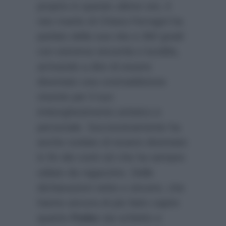
proprio in queste ultime ore, il
neo marito di Chiara Ferragni ha
parlato della sua vita a 360 gradi
con estrema sincerità e lucidità,
arrivando a dire di essere
diventato una contraddizione
vivente per il suo
imborghesimento artistico e
personale. Successivamente ha
anche svelato di essere diventato
in fin dei conti ciò che ha sempre
odiato da ragazzino. Delle
dichiarazioni nette e sincere, che
hanno ancora di più fatto capire
quanto
Fedez
sia schietto e