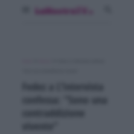
»
»
Home
Musica
Fedez a L’Intervista confessa:
“Sono una contraddizione vivente”
Fedez a L’Intervista
confessa: “Sono una
contraddizione
vivente”