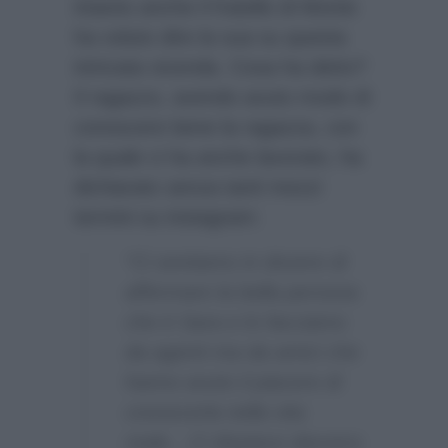
intanto anche il fratello di Monte
ha voluto dire la sua su questa
intricata vicenda. Cosa ha detto?
Il ragazzo, avendo avuto modo di
conoscere bene la ragazza, con
la quale ci ha anche lavorato, ha
dichiarato senza tanti mezzi
termini su instagram:
“Ci sentiamo in dovere di
affermare la bella persona
che è Sara e lo facciamo
da agenti ma da amici che
hanno avuto il piacere di
conoscerla nella vita
reale…Ci dispiace davvero