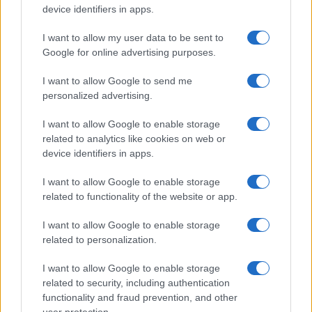
device identifiers in apps.
Uomini e Donne, Elisabetta
Gigante in ospedale: “Barcollo
I want to allow my user data to be sent to
ma non mollo”
Google for online advertising purposes.
I want to allow Google to send me
Temptation Island, affari d’oro per Giovanni
Grazioso: attività in espansione?
personalized advertising.
Benjamin Mascolo replica alla sua ex
I want to allow Google to enable storage
fidanzata Bella Thorne: “Dicono di me…”
related to analytics like cookies on web or
Amici, Simone Nolasco vittima di un
device identifiers in apps.
incidente: “Mi è passata tutta la vita davanti”
I want to allow Google to enable storage
Un medico in famiglia, l’appello di Margot
related to functionality of the website or app.
Sikabonyi: “Necessario il suo ritorno!”
Temptation Island, Danilo D’Angelo ammette:
I want to allow Google to enable storage
“Non è un periodo semplice”
related to personalization.
I want to allow Google to enable storage
related to security, including authentication
functionality and fraud prevention, and other