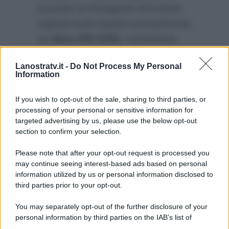
asserito su instagram di trovare
ingiusto tutto questo accanimento
su
Sara Affi Fella
, nonostante
abbia evidentemente sbagliato.
Lanostratv.it -
Do Not Process My Personal
Sara potrebbe tornare in
Information
trasmissione per difendersi da
tutte queste accuse?
If you wish to opt-out of the sale, sharing to third parties, or
processing of your personal or sensitive information for
targeted advertising by us, please use the below opt-out
section to confirm your selection.
Please note that after your opt-out request is processed you
may continue seeing interest-based ads based on personal
information utilized by us or personal information disclosed to
third parties prior to your opt-out.
You may separately opt-out of the further disclosure of your
personal information by third parties on the IAB’s list of
downstream participants.