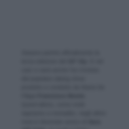
Stasera partirà ufficialmente la
terza edizione del
GF Vip
. E nel
cast ci sarà anche l’ex tronista
del popolare dating show
prodotto e condotto da Maria De
Filippi
Francesco Monte
.
Quest’ultimo, come molti
sapranno a menadito, negli ultimi
mesi è diventato amico di
Sara