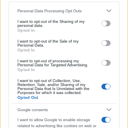
Personal Data Processing Opt Outs
This information may also be disclosed by us to third parties
ULTIME NOTIZIE
on the IAB’s List of Downstream Participants that may further
I want to opt-out of the Sharing of my
disclose it to other third parties.
personal data.
Helena Prestes e Javier Martinez
Opted In
sono in crisi oppure no? Lui
Please note that this website/app uses one or more Google
rompe il silenzio
services and may gather and store information including but
I want to opt-out of the Sale of my
Personal Data.
not limited to your visit or usage behaviour. You may click to
Opted In
grant or deny consent to Google and its third-party tags to
Uomini e Donne, sfogo al veleno
use your data for below specified purposes in below Google
di Ludovica Valli: “Letto cose
I want to opt-out of processing my
sconvolgenti su di me”
consent section.
Personal Data for Targeted Advertising.
Opted In
I want to opt-out of Collection, Use,
Uomini e Donne, retroscena di
Retention, Sale, and/or Sharing of my
Alice Barisciani: “Ricevevo
Personal Data that Is Unrelated with the
minacce e insulti”
Purposes for which it was collected.
Opted Out
Belen Rodriguez ritrova la
Google consents
serenità: il bacio con il
compagno Gaetano Fidanzati
I want to allow Google to enable storage
related to advertising like cookies on web or