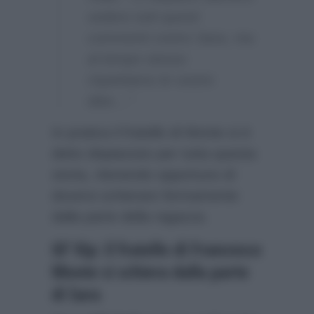
vedere tutti questi
commenti contro Sara, ma
al tempo stesso
rispettiamo le vostre
idee…”
In pratica il fratello di Monte si è
detto dispiaciuto per tutta questa
storia, ritenendo opportuno di
doversi schierare fermamente
dalla parte della ragazza.
GF Vip: il fratello di Francesco
Monte si schiera dalla parte
di Sara