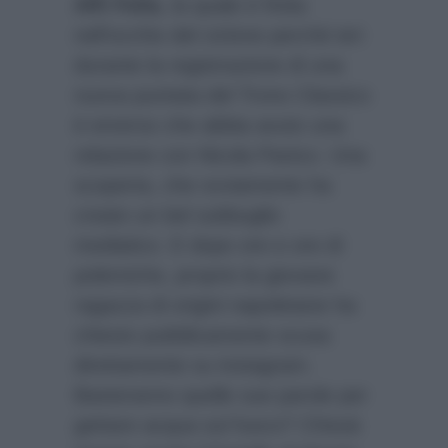
Affi Fella
, la quale è finita
nell’occhio del ciclone perchè ieri
durante la registrazione di una
nuova puntata del Trono Classico
è emerso che abbia avuto una
relazione con Nicola Panico. Una
scoperta, che ovviamente ha
creato un bel subbuglio
mediatico. E dopo ore e ore di
polemiche, proprio la giovane
ragazza di origini napoletane ha
chiesto pubblicamente scusa
direttamente su instagram.
Basteranno quelle sue parole per
gettare acqua sul fuoco? Chissà