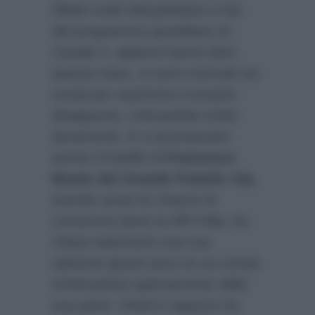
Difatti molti telespettatori e fan
del programma quotidiano di
Canale 5, appena hanno letto
questa news, si sono riversati sui
social per esprimere il proprio
disappunto, criticandola molto
duramente. E a tal proposito
anche il fratello di
Francesco
Monte del Grande Fratello Vip
,
avendo avuto la chance di
conoscere bene la Affi Fella, ha
voluto esprimere una sua
opinione giusto poco fa sui social,
schierandosi apertamente dalla
sua parte. Infatti il ragazzo ha