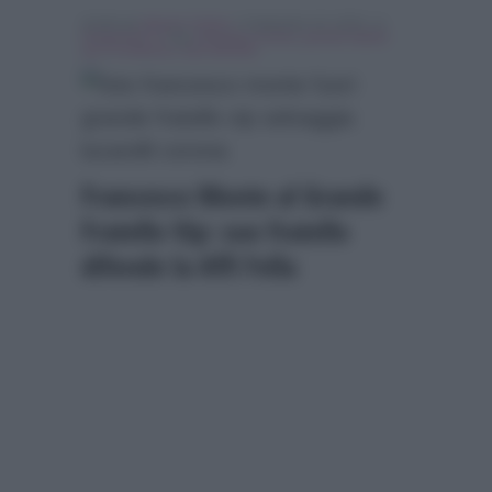
Scritto da
Alessio Cimino
, il Settembre 24, 2018 , in
Programmi Tv
Tag:
francesco monte
,
grande fratello
vip
,
In evidenza
,
sara affi fella
Francesco Monte al Grande
Fratello Vip: suo fratello
difende la Affi Fella