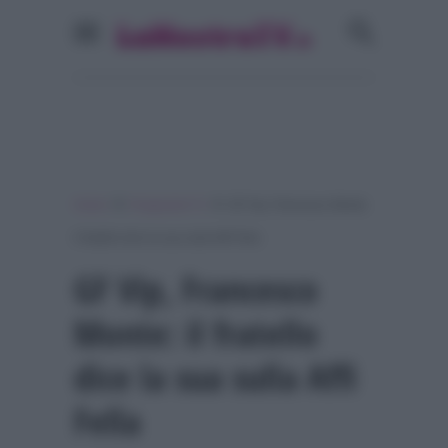
»
»
Home
Programmi Tv
GF Vip, Francesco Monte:
il fratello dice la sua sulla Affi Fella
GF Vip, Francesco
Monte: il fratello
dice la sua sulla Affi
Fella