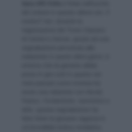
Sara Affi Fella
è finita nell’occhio
del ciclone in queste ultime ore. Il
motivo? Ieri, durante la
registrazione del Trono Classico
di Uomini e Donne, grazie ad una
segnalazione pervenuta alla
redazione in questi ultimi giorni, è
emerso che la giovane abbia
preso in giro tutti in quanto nei
mesi passati come tronista ha
avuto una relazione con Nicola
Panico. Ovviamente, nemmeno a
dirlo, questa segnalazione ha
fatto finire la giovane ragazza in
un’incredibile bufera mediatica.