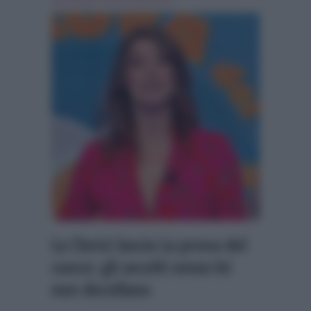
Elisa Isoardi
,
la prova del cuoco
La Clerici lascia La prova del
cuoco: gli ascolti senza lei
non decollano