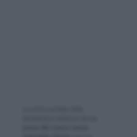
La prima puntata della
diciottesima edizione de
La
prova del cuoco senza
Antonella Clerici
non ha