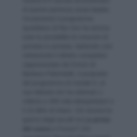
Isoardi si è dovuta accontentare
di questa partenza assai tiepida.
Ovviamente il programma
quotidiano di Rai Uno ha ancora
tutte le possibilità di crescere di
puntata in puntata, battendo così
nettamente il diretto competitor
rappresentato da Forum di
Barbara Palombelli. A proposito
del programma di Canale 5, al
suo debutto ieri ha ottenuto 1
milione e 299 mila telespettatori e
il 15.98% di share. Chi vincerà la
guerra degli ascolti tra
La prova
del cuoco
e Forum? Chi