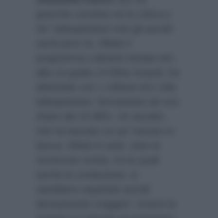
granchè convinto né la critica e
né i telespettatori visti gli ascolti
usciti poco fa. Difatti il
programma culinario iniziato ieri,
alla cui guida c’è Elisa Isoardi, ha
debuttato con 1 milione 611 mila
telespettatori, fermandosi ad uno
share del 15.96%. Un ascolto,
che ha lasciato un po’ l’amaro in
bocca. Difatti in tanti, viste le
numerose novità, tra le quali
anche la conduzione, si
sarebbero aspettati ascolti
decisamente maggiori. Invece la