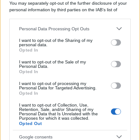
You may separately opt-out of the further disclosure of your
personal information by third parties on the IAB’s list of
downstream participants.
Personal Data Processing Opt Outs
This information may also be disclosed by us to third parties
ULTIME NOTIZIE
on the IAB’s List of Downstream Participants that may further
I want to opt-out of the Sharing of my
disclose it to other third parties.
personal data.
Amici, già finita tra Nicola
Opted In
Marchionni e Valentina Pesaresi:
Please note that this website/app uses one or more Google
“Siamo molto distanti”
services and may gather and store information including but
I want to opt-out of the Sale of my
Personal Data.
not limited to your visit or usage behaviour. You may click to
Opted In
grant or deny consent to Google and its third-party tags to
La Ruota della Fortuna,
use your data for below specified purposes in below Google
complimenti per Gerry Scotti:
I want to opt-out of processing my
“Avrai un futuro fantastico”
consent section.
Personal Data for Targeted Advertising.
Opted In
I want to opt-out of Collection, Use,
Helena Prestes e Javier Martinez
Retention, Sale, and/or Sharing of my
sono in crisi oppure no? Lui
Personal Data that Is Unrelated with the
rompe il silenzio
Purposes for which it was collected.
Opted Out
Uomini e Donne, sfogo al veleno
Google consents