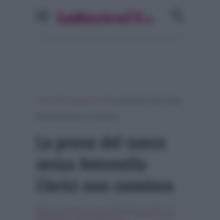
»
»
Home
Programmi Tv
La prova del cuoco senza
Antonella Clerici non convince
La prova del cuoco
senza Antonella
Clerici non convince
Scritto da
Alessio Cimino
, il Settembre 11, 2018 , in
Programmi Tv
Tag:
Antonella Clerici
,
Breaking news
,