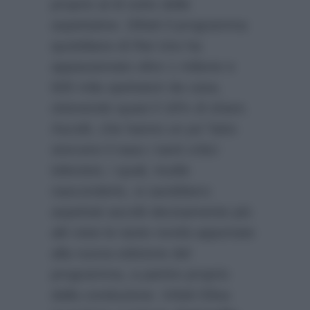
proprio al di sotto delle
aspettative. Difatti il programma
quotidiano di Rai Uno ha
appassionato oltre 1 milione e
600 mila spettatori da casa,
ottenendo quasi il 16% di share.
Ascolti, che hanno un po’ fatto
storcere il naso i tanti critici
televisivi, i quali, inutile
nasconderlo, si sarebbero
aspettati ascolti decisamente più
alti viste le tante novità apportate
alla nuova edizione del
programma, a partire proprio
dalla conduzione. Infatti Elisa