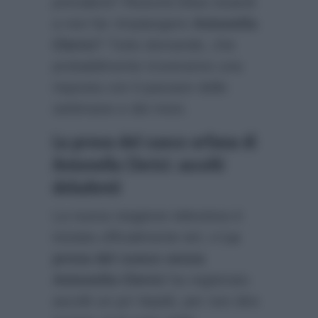
prevalerà? Riuscirà Elisa Isoardi
a non far rimpiangere
Antonella
Clerici
? Tutte domande, che
probabilmente troveranno una
risposta con il passare delle
settimane e dei mesi.
La prova del cuoco orfana di
Antonella Clerici: ascolti
deludenti
La nuova stagione televisiva è
iniziata ufficialmente ieri, e
La
prova del cuoco senza
Antonella Clerici
ha registrato
ascolti un po’ tiepidi, per non dire