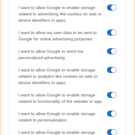
di Ludovica Valli: “Letto cose
sconvolgenti su di me”
I want to allow Google to enable storage
related to advertising like cookies on web or
device identifiers in apps.
Uomini e Donne, retroscena di
Alice Barisciani: “Ricevevo
I want to allow my user data to be sent to
minacce e insulti”
Google for online advertising purposes.
I want to allow Google to send me
Belen Rodriguez ritrova la serenità: il bacio
con il compagno Gaetano Fidanzati
personalized advertising.
Uomini e Donne, Elisabetta Gigante in
I want to allow Google to enable storage
ospedale: “Barcollo ma non mollo”
related to analytics like cookies on web or
Temptation Island, affari d’oro per Giovanni
device identifiers in apps.
Grazioso: attività in espansione?
I want to allow Google to enable storage
Benjamin Mascolo replica alla sua ex
related to functionality of the website or app.
fidanzata Bella Thorne: “Dicono di me…”
Amici, Simone Nolasco vittima di un
I want to allow Google to enable storage
incidente: “Mi è passata tutta la vita davanti”
related to personalization.
I want to allow Google to enable storage