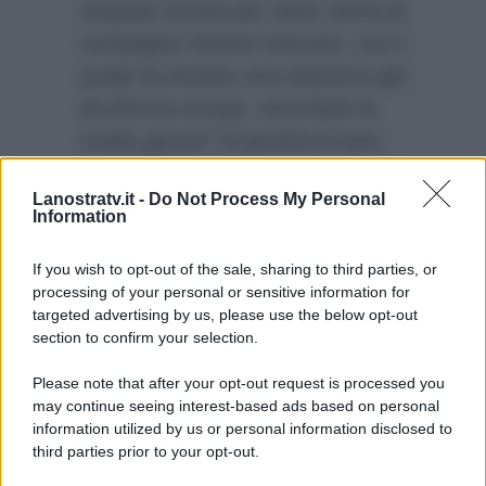
Arquata Scrivia per stare vicina al
compagno Vittorio Garrone, con il
quale ha iniziato una relazione già
da diverso tempo. Avrà fatto la
scelta giusta? Si pentirà di aver
lasciato il programma mattutino di
Lanostratv.it -
Do Not Process My Personal
Rai Uno? Chissà, intanto gli
Information
ascolti del programma senza di
lei non decollano.
If you wish to opt-out of the sale, sharing to third parties, or
processing of your personal or sensitive information for
targeted advertising by us, please use the below opt-out
section to confirm your selection.
Please note that after your opt-out request is processed you
may continue seeing interest-based ads based on personal
information utilized by us or personal information disclosed to
third parties prior to your opt-out.