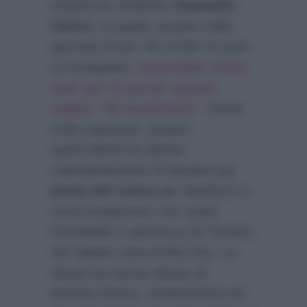
Isoardi ha sostituito
Antonella
Clerici
, la quale, proprio nella
giornata di ieri, ha scritto un post
su instagram,
asserendo senza
tanti giri di parole quanto
segue: “Si ricomincia”
. Come
molti sapranno, proprio
quest’ultima ha deciso
volontariamente di lasciare
La
prova del cuoco
per dedicarsi a
nuovi programmi, tra i quali
Portobello in partenza ad Ottobre
nel Sabato sera di Rai Uno. La
donna ha anche deciso di
lasciare Roma, trasferendosi ad