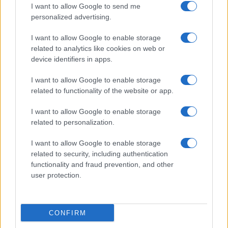
I want to allow Google to send me
Temptation Island, affari d’oro per Giovanni
Grazioso: attività in espansione?
personalized advertising.
Benjamin Mascolo replica alla sua ex
I want to allow Google to enable storage
fidanzata Bella Thorne: “Dicono di me…”
related to analytics like cookies on web or
Amici, Simone Nolasco vittima di un
device identifiers in apps.
incidente: “Mi è passata tutta la vita davanti”
I want to allow Google to enable storage
Un medico in famiglia, l’appello di Margot
related to functionality of the website or app.
Sikabonyi: “Necessario il suo ritorno!”
Temptation Island, Danilo D’Angelo ammette:
I want to allow Google to enable storage
“Non è un periodo semplice”
related to personalization.
I want to allow Google to enable storage
related to security, including authentication
functionality and fraud prevention, and other
user protection.
Programmi Tv
Personaggi
Serie Tv
CONFIRM
Soap
Gossip
Musica
Ascolti Tv