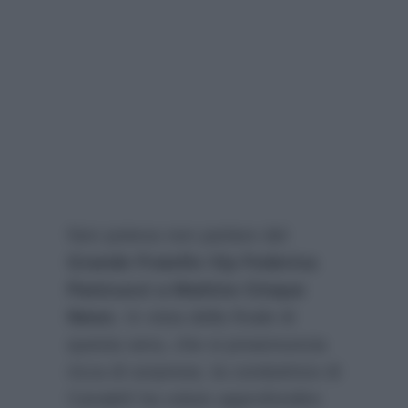
Non poteva non parlare del
Grande Fratello Vip Federica
Panicucci a Mattino Cinque
News
. In vista della finale di
questa sera, che si preannuncia
ricca di sorprese, la conduttrice di
Canale5 ha voluto approfondire