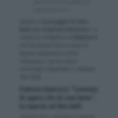
bacio a tutti in studio ma
soprattutto a te”.
Questo il
messaggio di Alex
Belli per Federica Panicucci
. In
studio la conduttrice di
Mattino 5
non ha potuto fare a meno di
lasciar trasparire un lieve
imbarazzo, ma ha voluto
comunque ringraziare e salutare
Alex Belli.
Federica Panicucci: “Contenta
di sapere che mi vuoi bene”,
la risposta ad Alex Belli
“Grazie Alex, contenta di sapere