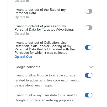
Opted In
sono in crisi oppure no? Lui
Please note that this website/app uses one or more Google
rompe il silenzio
services and may gather and store information including but
I want to opt-out of the Sale of my
Personal Data.
not limited to your visit or usage behaviour. You may click to
Opted In
grant or deny consent to Google and its third-party tags to
Uomini e Donne, sfogo al veleno
use your data for below specified purposes in below Google
di Ludovica Valli: “Letto cose
I want to opt-out of processing my
sconvolgenti su di me”
consent section.
Personal Data for Targeted Advertising.
Opted In
I want to opt-out of Collection, Use,
Uomini e Donne, retroscena di
Retention, Sale, and/or Sharing of my
Alice Barisciani: “Ricevevo
Personal Data that Is Unrelated with the
minacce e insulti”
Purposes for which it was collected.
Opted Out
Belen Rodriguez ritrova la
Google consents
serenità: il bacio con il
compagno Gaetano Fidanzati
I want to allow Google to enable storage
related to advertising like cookies on web or
device identifiers in apps.
Uomini e Donne, Elisabetta
Gigante in ospedale: “Barcollo
I want to allow my user data to be sent to
ma non mollo”
Google for online advertising purposes.