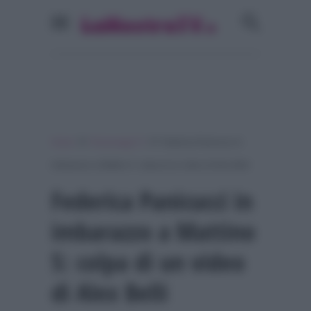
»
»
Home
Personaggi Tv
Federica Panicucci in
imbarazzo a Mattino 5: colpa di un video di Alex Belli
Federica Panicucci in
imbarazzo a Mattino
5: colpa di un video
di Alex Belli