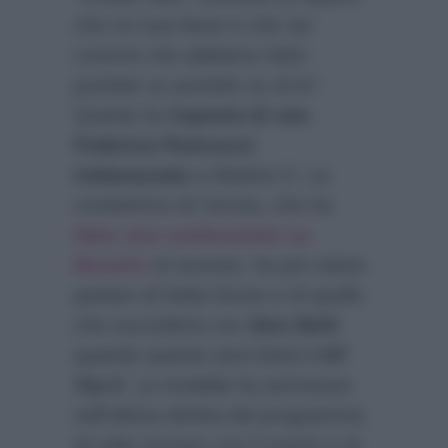
che mi vuoi bene e che sei
conscio che abbiamo fatto
puntate su puntate su di te”
.
Queste la
risposta di una
Federica Panicucci
imbarazzata
a Mattino 5. La
conduttrice di Cecina, che ha
fatto una confessione su
Bonolis
di recente, ha poi voluto
parlare di Delia Duran e di quello
che succederà con
Alex Belli
quando questa sera finirà il
GF
Vip 6
. La modella ha ammesso
nell’ultima diretta del programma
di voler tornare con il marito e di