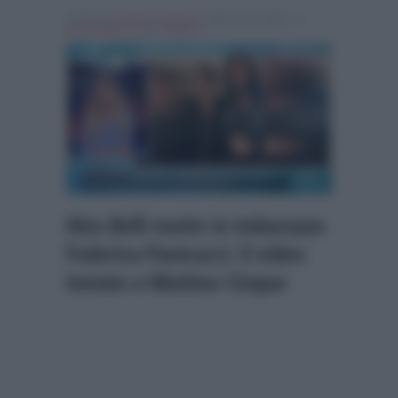
Scritto da
Simona Tranquilli
, il Marzo 14, 2022 , in
Personaggi Tv
Tag:
Mattino 5
Alex Belli mette in imbarazzo
Federica Panicucci: il video
inviato a Mattino Cinque