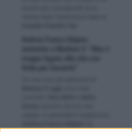
essere più consapevole di se
stessa dopo l’esperienza fatta al
Grande Fratello Vip
.
Andrea Franco Alajmo
ammette a Mattino 5: “Alex è
troppo legato alla vita con
Delia per lasciarla”
Su una cosa gli opinionisti di
Mattino 5 oggi
sono stati
concordi:
Alex Belli e Delia
Duran
saranno ancora una
coppia. In particolare il paparazzo
Andrea Franco Alajmo
ha