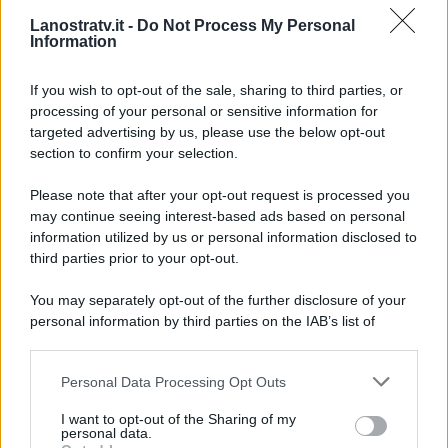
ammesso:
“Alex è troppo legato
Lanostratv.it -
Do Not Process My Personal
alla vita che gli fa fare Delia
Information
Duran per lasciarla, è difficile
trovarne un altra”
.
If you wish to opt-out of the sale, sharing to third parties, or
processing of your personal or sensitive information for
targeted advertising by us, please use the below opt-out
section to confirm your selection.
Please note that after your opt-out request is processed you
may continue seeing interest-based ads based on personal
information utilized by us or personal information disclosed to
third parties prior to your opt-out.
You may separately opt-out of the further disclosure of your
personal information by third parties on the IAB’s list of
downstream participants.
Personal Data Processing Opt Outs
This information may also be disclosed by us to third parties
ULTIME NOTIZIE
on the IAB’s List of Downstream Participants that may further
I want to opt-out of the Sharing of my
disclose it to other third parties.
personal data.
Helena Prestes e Javier Martinez