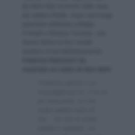
gli ultimi fatti avvenuti nella casa
più spiata d’Italia. Dopo una lunga
parentesi dedicata a Biagio
D’Anelli e Miriana Trevisan, che
hanno diviso le loro strade
sembra ormai definitivamente,
Federica Panicucci ha
mostrato un video di Alex Belli
.
“Federica questo è un
messaggio per te, ti ho un
po’ trascurata, so che
avete parlato tanto di
me… So che mi avete
parlato e sparlato. Un