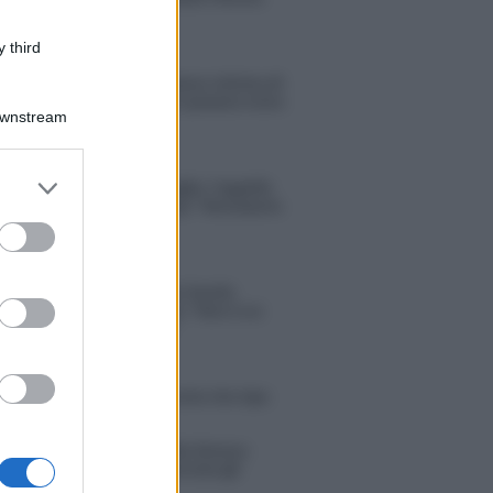
“Dicono di me…”
 third
Amici, Simone Nolasco vittima di
un incidente: “Mi è passata tutta
Downstream
la vita davanti”
er and store
Un medico in famiglia, l’appello
to grant or
di Margot Sikabonyi: “Necessario
il suo ritorno!”
ed purposes
Temptation Island, Danilo
D’Angelo ammette: “Non è un
periodo semplice”
 Opi svela una volta per tutte che tipo
porto ha con Michelle
tion Island, Danilo diffida Simona
no che replica: “Ho conservato gli
n”