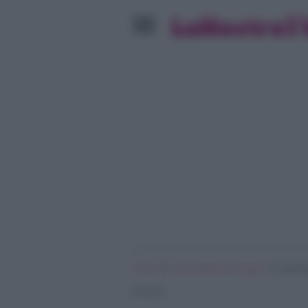
»
»
Home
Amici di Maria De Filippi
John Er
Amici 21