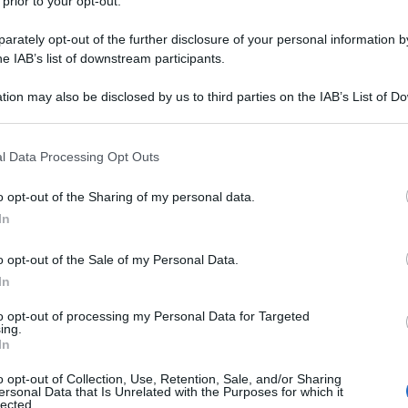
 prior to your opt-out.
rately opt-out of the further disclosure of your personal information by
 il silenzio dopo l’addio ad Amici
he IAB’s list of downstream participants.
tion may also be disclosed by us to third parties on the IAB’s List of 
 that may further disclose it to other third parties.
 that this website/app uses one or more Google services and may gath
l Data Processing Opt Outs
including but not limited to your visit or usage behaviour. You may click 
 to Google and its third-party tags to use your data for below specifi
o opt-out of the Sharing of my personal data.
ogle consent section.
In
o opt-out of the Sale of my Personal Data.
In
to opt-out of processing my Personal Data for Targeted
Amici:
ing.
di rap
In
Tempta
o opt-out of Collection, Use, Retention, Sale, and/or Sharing
Giorda
iminato della terza puntata del Serale di
ersonal Data that Is Unrelated with the Purposes for which it
scree
lected.