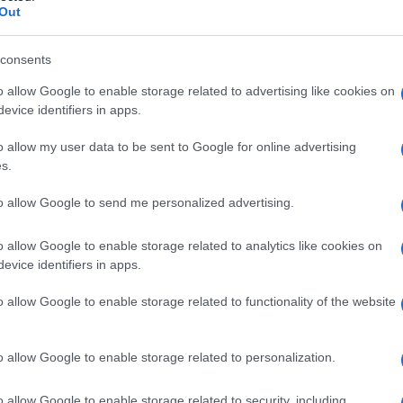
i raccontare le sue prime parole.
John
Out
Ballan
, ha aperto il suo cuore nel talent
Carluc
consents
iettivo e quali emozioni si porta dentro:
Tempta
Vatier
stato bello, unico e soprattutto
o allow Google to enable storage related to advertising like cookies on
evice identifiers in apps.
Grazia
tantissimo, mi ha aperto ancora di più la
Mattia
singolo secondo. Ci sono state emozioni
o allow my user data to be sent to Google for online advertising
s.
avere tutte queste emozioni per me è
 chiunque mi guardasse mentre sto
to allow Google to send me personalized advertising.
o da qualsiasi tipo di problema”
o allow Google to enable storage related to analytics like cookies on
ompagni di Amici 21 dopo
evice identifiers in apps.
a gli ho detto”
o allow Google to enable storage related to functionality of the website
llo di
John Erik
, che anche dopo l’addio
o allow Google to enable storage related to personalization.
curamente deluso non ha perso la calma
corso molto maturo. A proposito dei
o allow Google to enable storage related to security, including