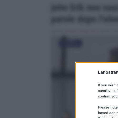
John Erik non nas
parole dopo l’eli
Scritto da
Raffaele Ciniglio Ainis
, il Aprile 3, 2
Lanostratv
If you wish 
sensitive in
confirm your
Please note
based ads b