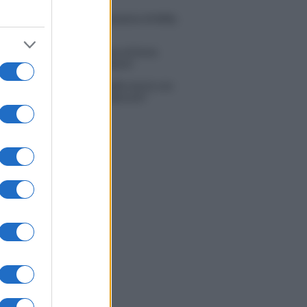
do con le stelle 2026, rivoluzione di Milly
ci: tutte le indiscrezioni
tion Island, la confessione di Perla
o: “Non riesco più a guardarlo”
 Kendi soffre per la fine della storia con
 Scudieri: “So cosa ci ha distrutti”