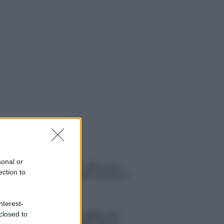
 NOTIZIE
sonal or
Temptation Island, affari d’oro
ection to
per Giovanni Grazioso: attività in
espansione?
nterest-
Benjamin Mascolo replica alla
closed to
sua ex fidanzata Bella Thorne: