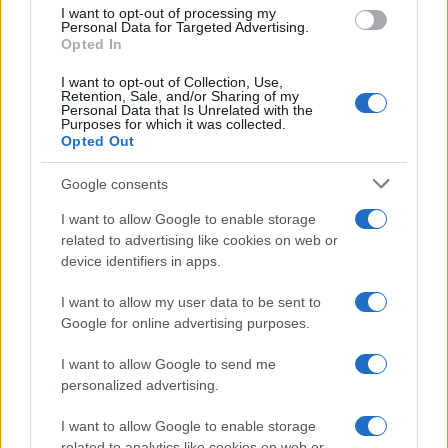
use your data for below specified purposes in below Google
Alice Barisciani: “Ricevevo
I want to opt-out of processing my
minacce e insulti”
consent section.
Personal Data for Targeted Advertising.
Opted In
I want to opt-out of Collection, Use,
Belen Rodriguez ritrova la
Retention, Sale, and/or Sharing of my
serenità: il bacio con il
Personal Data that Is Unrelated with the
compagno Gaetano Fidanzati
Purposes for which it was collected.
Opted Out
Uomini e Donne, Elisabetta
Google consents
Gigante in ospedale: “Barcollo
ma non mollo”
I want to allow Google to enable storage
related to advertising like cookies on web or
device identifiers in apps.
Temptation Island, affari d’oro
per Giovanni Grazioso: attività in
I want to allow my user data to be sent to
espansione?
Google for online advertising purposes.
I want to allow Google to send me
Benjamin Mascolo replica alla sua ex
fidanzata Bella Thorne: “Dicono di me…”
personalized advertising.
Amici, Simone Nolasco vittima di un
I want to allow Google to enable storage
incidente: “Mi è passata tutta la vita davanti”
related to analytics like cookies on web or