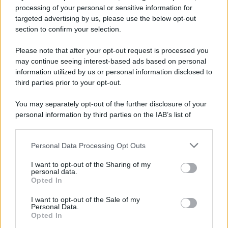
processing of your personal or sensitive information for
targeted advertising by us, please use the below opt-out
section to confirm your selection.
Please note that after your opt-out request is processed you
may continue seeing interest-based ads based on personal
information utilized by us or personal information disclosed to
third parties prior to your opt-out.
You may separately opt-out of the further disclosure of your
personal information by third parties on the IAB’s list of
downstream participants.
Personal Data Processing Opt Outs
This information may also be disclosed by us to third parties
ULTIME NOTIZIE
on the IAB’s List of Downstream Participants that may further
I want to opt-out of the Sharing of my
disclose it to other third parties.
personal data.
Uomini e Donne, sfogo al veleno
Opted In
di Ludovica Valli: “Letto cose
Please note that this website/app uses one or more Google
sconvolgenti su di me”
services and may gather and store information including but
I want to opt-out of the Sale of my
Personal Data.
not limited to your visit or usage behaviour. You may click to
Opted In
grant or deny consent to Google and its third-party tags to
Uomini e Donne, retroscena di