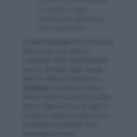
perché il nostro Amadeus
ci manda un video
direttamente dall’Ariston.
Sono emozionato”
ha detto
Fiorello
prima di dare la
linea al suo caro amico e
conduttore della manifestazione
canora. Dunque, dopo avergli
dato un caloroso buongiorno,
Amadeus
ha mostrato tutto il
Teatro Ariston compresa la parte
dove si alterneranno gli ospiti e i
numerosi cantanti in gara che il
conduttore ha definito
“una
meravigliosa scena”
.