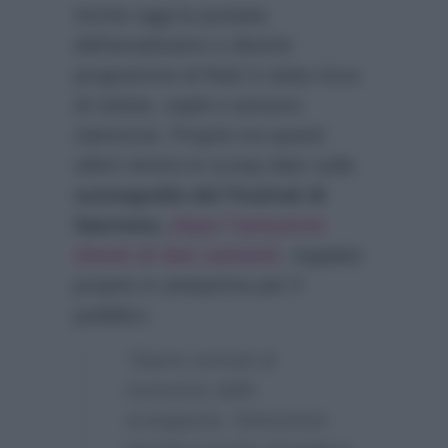
Anche oggi la puntata
dell’amatissimo e diverte
programma di Rai2 è stata ricca
di notizie, ospiti e annunci
clamorosi. Proprio tra questi
ultimi rientra lo scoop dato sulla
scenografia del Festival di
Sanremo,
dopo l’annuncio
shock di due cantanti
, regalato
proprio in anteprima per il
pubblico.
“Siamo arrivati al
momento dello
scooppone. Attenzione