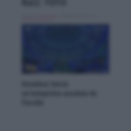
Rai2: FOTO
Scritto da
Giulia Tolace
, il Gennaio 24, 2023 , in
Festival di Sanremo
Amadeus lancia
un’anteprima assoluta da
Fiorello