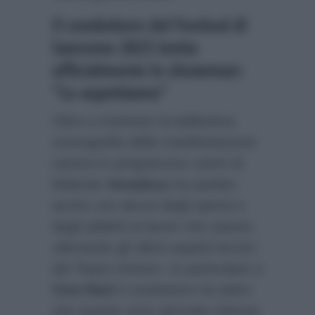
Il conduttore del Festival di
Sanremo 2023 invita
ufficialmente lo showman:
“Lo aspettiamo”
Oltre a mostrare la bellissima
scenografia della manifestazione
canora in programma i primi di
febbraio
Amadeus
ha parlato
anche con alcuni degli operai e
degli addetti ai lavori che stanno
ultimando gli ultimi aspetti tecnici
del Teatro Ariston. In particolare a
Viva Rai2
il conduttore ha detto
che queste sono giornate intense