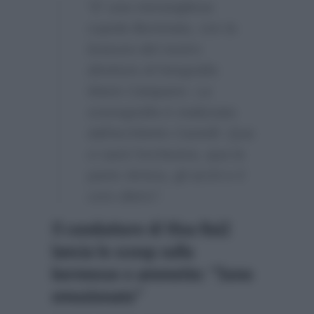
“E’ una meravigliosa
cupola illuminata, con la
bravura del nostro
direttore di fotografia
Mario Catapano. La
scenografia è realizzata
dall’architetto Castelli. Qua
ci sarà l’orchestra, qua la
parte ritmica, gli archi e il
coro dietro”.
Il conduttore di Viva Rai2
lancia lo scoop sulla
kermesse e ammette: “Sono
emozionato”