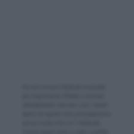
Da ieri ormai il festival musicale
più importante d’Italia è entrato
ufficialmente nel vivo con i lavori
dietro le quinte che procederanno
senza sosta fino al 7 febbraio.
Ormai quasi tutto è stato svelato