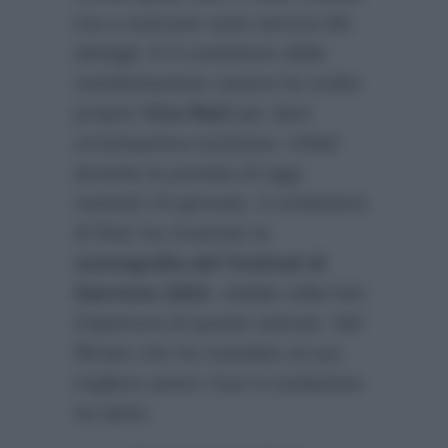
ma a mancare sono ancora dei
dettagli. E il conduttore della
manifestazione canora ha scelto
proprio
Viva Rai2
per dare
un’anteprima esclusiva. Infatti
durante la puntata di oggi,
martedì 24 gennaio, il conduttore
di Rai1 ha mostrato la
scenografia del Festival di
Sanremo 2023
, visibile nella foto
d’apertura di questo articolo. Nel
filmato che ha mandato al suo
migliore amico Ciuri il conduttore
ha detto: