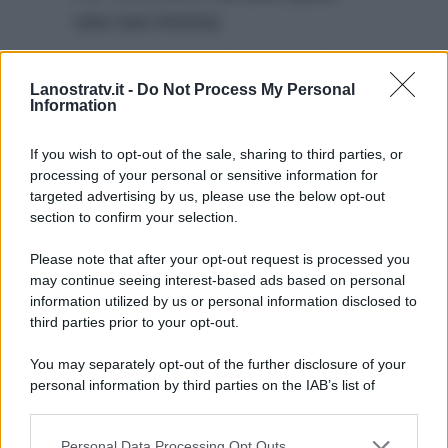
una sua mossa
:
“
Anche io farò qualche
Lanostratv.it -
Do Not Process My Personal
strategia
,
punterò a
Information
votare quelli più forti
. Vi
farò fuori tutti”.
If you wish to opt-out of the sale, sharing to third parties, or
processing of your personal or sensitive information for
targeted advertising by us, please use the below opt-out
section to confirm your selection.
Please note that after your opt-out request is processed you
may continue seeing interest-based ads based on personal
information utilized by us or personal information disclosed to
third parties prior to your opt-out.
You may separately opt-out of the further disclosure of your
personal information by third parties on the IAB’s list of
downstream participants.
Personal Data Processing Opt Outs