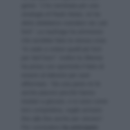
gesto:
“L’ho nominata per una
strategia di Paolo Noise, mi ha
detto dobbiamo mandare via i più
forti”.
La naufraga ha ammesso
che avrebbe fatto la stessa cosa:
“Io vado a votare quelli più forti
per farli fuori”.
Inoltre la 39enne
ha preso con sportività il fatto di
essere al televoto per aver
affermato:
“Da una parte mi fa
anche piacere perchè hanno
iniziato a giocare, e io sono come
loro competitiva, voglio arrivare
fino alla fine anche per vincere”.
Per concludere
ha anticipato