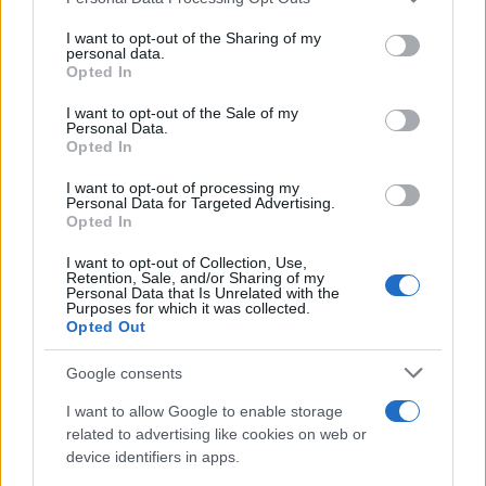
This information may also be disclosed by us to third parties
ULTIME NOTIZIE
on the IAB’s List of Downstream Participants that may further
I want to opt-out of the Sharing of my
disclose it to other third parties.
personal data.
Helena Prestes e Javier Martinez
Opted In
sono in crisi oppure no? Lui
Please note that this website/app uses one or more Google
rompe il silenzio
services and may gather and store information including but
I want to opt-out of the Sale of my
Personal Data.
not limited to your visit or usage behaviour. You may click to
Opted In
grant or deny consent to Google and its third-party tags to
Uomini e Donne, sfogo al veleno
use your data for below specified purposes in below Google
di Ludovica Valli: “Letto cose
I want to opt-out of processing my
sconvolgenti su di me”
consent section.
Personal Data for Targeted Advertising.
Opted In
I want to opt-out of Collection, Use,
Uomini e Donne, retroscena di
Retention, Sale, and/or Sharing of my
Alice Barisciani: “Ricevevo
Personal Data that Is Unrelated with the
minacce e insulti”
Purposes for which it was collected.
Opted Out
Belen Rodriguez ritrova la
Google consents
serenità: il bacio con il
compagno Gaetano Fidanzati
I want to allow Google to enable storage
related to advertising like cookies on web or
device identifiers in apps.
Uomini e Donne, Elisabetta