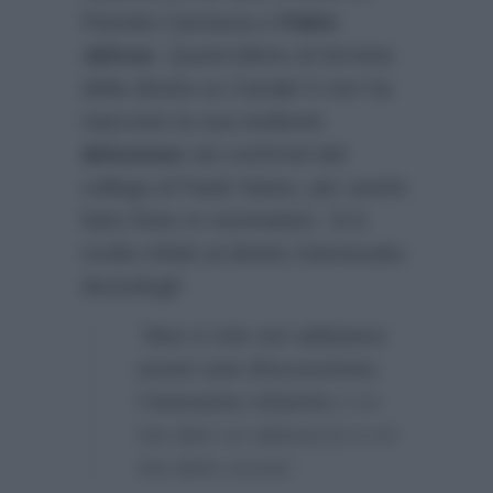
Pamela Camassa e
Fabio
Jalisse
. Quest’ultimo al termine
della diretta su Canale 5 non ha
nascosto la sua evidente
delusione
nei confronti del
collega di Paolo Noise, per averlo
fatto finire in nomination. Si è
rivolto infatti al diretto interessato
dicendogli:
“
Non è che noi abbiamo
avuto una discussione,
l’avevamo chiarita
e mi
hai dato un abbraccio e mi
hai detto scusa”.