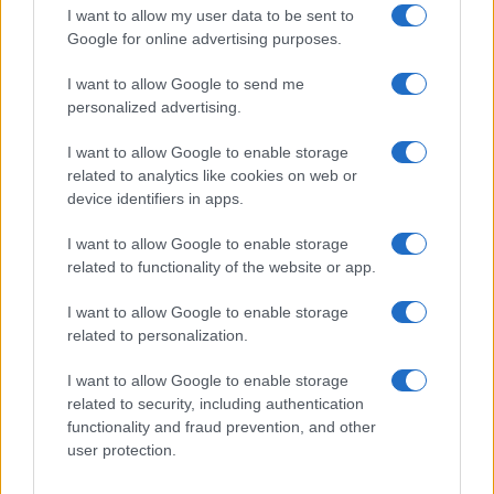
Gigante in ospedale: “Barcollo
I want to allow my user data to be sent to
ma non mollo”
Google for online advertising purposes.
I want to allow Google to send me
Temptation Island, affari d’oro per Giovanni
Grazioso: attività in espansione?
personalized advertising.
Benjamin Mascolo replica alla sua ex
I want to allow Google to enable storage
fidanzata Bella Thorne: “Dicono di me…”
related to analytics like cookies on web or
Amici, Simone Nolasco vittima di un
device identifiers in apps.
incidente: “Mi è passata tutta la vita davanti”
I want to allow Google to enable storage
Un medico in famiglia, l’appello di Margot
related to functionality of the website or app.
Sikabonyi: “Necessario il suo ritorno!”
Temptation Island, Danilo D’Angelo ammette:
I want to allow Google to enable storage
“Non è un periodo semplice”
related to personalization.
I want to allow Google to enable storage
related to security, including authentication
functionality and fraud prevention, and other
user protection.