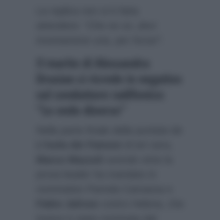
La replica non si è fatta
attendere:
“Che ne so..devi
inventartene una, per forza!”.
Il marito di Alessandra
Drusian si ricrede in negativo
sul conduttore radifonico:
“Lo vedo diverso”
Nella parte finale della puntata de
L’Isola dei Famosi
di ieri sera,
Marco Mazzoli
avendo vinto la
prova leader ha mandato in
nomination Pamela Camassa e
Fabio Jalisse
contro Helena, che
invece è stata nominata dal