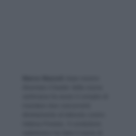
Marco Mazzoli
dopo essere
diventato il leader della nuova
settimana ha avuto il compito di
mandare due concorrenti
direttamente al televoto contro
Helena Prestes. Il conduttore
radiofonico ha fatto il nome di