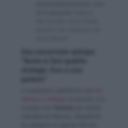
strumentalizzazione
,
non
mi è piaciuto
l’attacco
che ha fatto verso Paolo,
quindi lo sto vedendo con
occhi diversi”.
Una concorrente anticipa:
“Anche io farò qualche
strategia. Ecco a cosa
punterò”
Il conduttore radiofonico che
ha
deluso il collega
di recente, si è
scusato con
Pamela
per averla
mandata al televoto, dopodichè
ha spiegato la ragione del suo