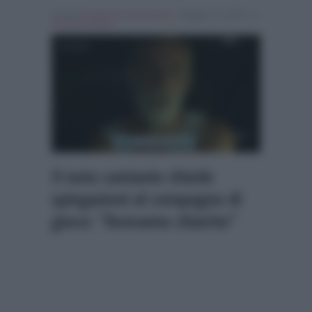
Scritto da
Federica Emmanuele
, il Maggio 16, 2023 , in
Isola dei Famosi
Il noto cantante chiede
spiegazioni al compagno di
gioco: “Avevamo chiarito”