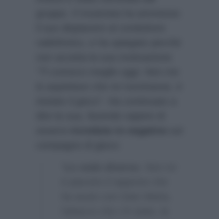
gruppo. Il musicista ha ammesso
il suo dispiacere al conduttore
radiofonico, e ha spiegato perchè
non accetta la sua motivazione:
“Ti conosco meglio oggi. Non me
lo aspettavo che mi nominasse, è
iniziato il gioco”.
Ha continuato a
dire la sua, facendo sapere di
essersi
ricreduto in negativo
sul
compagno di gioco:
“
Lo vedo diverso
. Non mi
è piaciuto il rapporto che
ha avuto con Gian Maria,
l’attacco che c’è stato, la