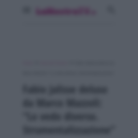
»
»
Home
Isola dei Famosi
Fabio Jalisse deluso da
Marco Mazzoli: “Lo vedo diverso. Strumentalizzazione”
Fabio Jalisse deluso
da Marco Mazzoli:
“Lo vedo diverso.
Strumentalizzazione”