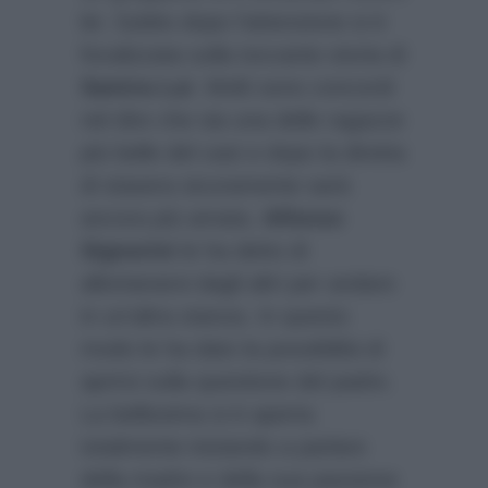
lei. Subito dopo l’attenzione si è
focalizzata sulla toccante storia di
Samira Lui
. Molti sono concordi
nel dire che sia una delle ragazze
più belle del cast e dopo la diretta
di stasera sicuramente sarà
ancora più amata.
Alfonso
Signorini
le ha detto di
allontanarsi dagli altri per andare
in un’altra stanza. In questo
modo le ha dato la possibilità di
aprirsi sulla questione del padre.
La bellissima si è aperta
totalmente iniziando a parlare
della madre e della sua passione