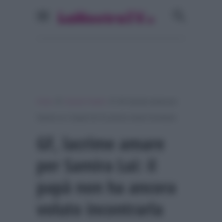
»
»
Home
Grande Fratello
GF, lacrime amare per
Samira Lui: il papà non ha ancora voluto incontrarla
GF, lacrime amare
per Samira Lui: il
papà non ha ancora
voluto incontrarla