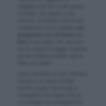
maggiore età che è nata questa
curiosità…Ho chiesto a mia
mamma di vederlo, così al mio
compleanno mi ha regalato
una
pergamena con all’interno la
foto
di mio padre. Per due anni
non ho avuto il coraggio di aprirla
perché vederla avrebbe reso la
fiaba una realtà”
.
Inoltre ha riferito di aver chiesto il
numero a un amico trovato
tramite i social. Ha provato a
contattarlo e ha saputo che ha
una famiglia che probabilmente