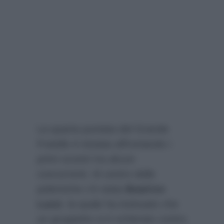
La quarta puntata del Grande
Fratello è iniziata affrontando i
primi scontri tra alcuni
concorrenti. Al centro delle
polemiche c’è stata
Beatrice
Luzzi
, la quale ha insinuato che
un gruppetto si è schierato contro