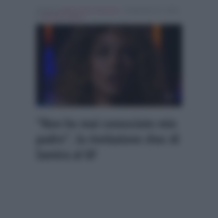
Scritto da
Maria Anna Giordano
, il Settembre 21, 2023 ,
in
Grande Fratello
“Non ho mai conosciuto mio
padre”, la rivelazione choc di
Samira al GF