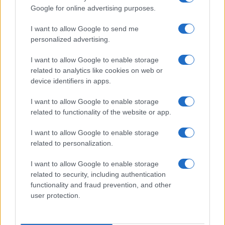
ma non mollo”
Google for online advertising purposes.
I want to allow Google to send me
Temptation Island, affari d’oro per Giovanni
Grazioso: attività in espansione?
personalized advertising.
Benjamin Mascolo replica alla sua ex
I want to allow Google to enable storage
fidanzata Bella Thorne: “Dicono di me…”
related to analytics like cookies on web or
Amici, Simone Nolasco vittima di un
device identifiers in apps.
incidente: “Mi è passata tutta la vita davanti”
I want to allow Google to enable storage
Un medico in famiglia, l’appello di Margot
related to functionality of the website or app.
Sikabonyi: “Necessario il suo ritorno!”
Temptation Island, Danilo D’Angelo ammette:
I want to allow Google to enable storage
“Non è un periodo semplice”
related to personalization.
I want to allow Google to enable storage
related to security, including authentication
functionality and fraud prevention, and other
user protection.