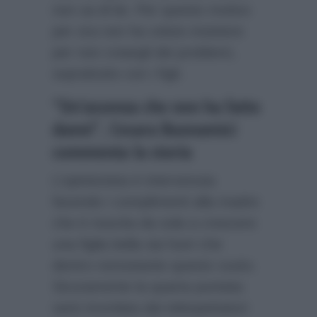
non sa di lei. Per questo motivo
per ora non ha voluto insistere
per non creargli dei problemi,
soprattutto con i figli.
“Un’assenza che non ha fatto
danni”, Cesara Buonamici
commenta la storia
L’opinionista è intervenuta
facendo i complimenti alla madre
che è riuscita da sola a crescere
una figlia bella sia fuori che
dentro nonostante questo vuoto.
Sicuramente la quarta puntata
sarà ricordata dai telespettatori