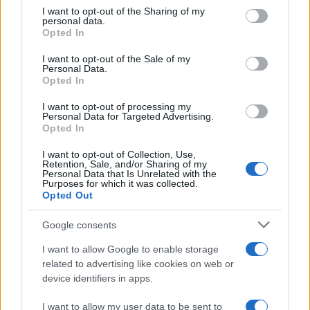
ULTIME NOTIZIE
on the IAB’s List of Downstream Participants that may further
I want to opt-out of the Sharing of my
disclose it to other third parties.
personal data.
Helena Prestes e Javier Martinez
Opted In
sono in crisi oppure no? Lui
Please note that this website/app uses one or more Google
rompe il silenzio
services and may gather and store information including but
I want to opt-out of the Sale of my
Personal Data.
not limited to your visit or usage behaviour. You may click to
Opted In
grant or deny consent to Google and its third-party tags to
Uomini e Donne, sfogo al veleno
use your data for below specified purposes in below Google
di Ludovica Valli: “Letto cose
I want to opt-out of processing my
sconvolgenti su di me”
consent section.
Personal Data for Targeted Advertising.
Opted In
I want to opt-out of Collection, Use,
Uomini e Donne, retroscena di
Retention, Sale, and/or Sharing of my
Alice Barisciani: “Ricevevo
Personal Data that Is Unrelated with the
minacce e insulti”
Purposes for which it was collected.
Opted Out
Belen Rodriguez ritrova la
Google consents
serenità: il bacio con il
compagno Gaetano Fidanzati
I want to allow Google to enable storage
related to advertising like cookies on web or
device identifiers in apps.
Uomini e Donne, Elisabetta
Gigante in ospedale: “Barcollo
I want to allow my user data to be sent to