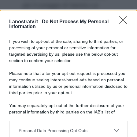
per il coraggio di Samira Lui
dimostrato nell’atto del racconto
Lanostratv.it -
Do Not Process My Personal
e…per
Alfonso Signorini che
Information
ha rischiato di cadere
prima di
collegarsi con la casa.
If you wish to opt-out of the sale, sharing to third parties, or
processing of your personal or sensitive information for
targeted advertising by us, please use the below opt-out
section to confirm your selection.
Please note that after your opt-out request is processed you
may continue seeing interest-based ads based on personal
information utilized by us or personal information disclosed to
third parties prior to your opt-out.
You may separately opt-out of the further disclosure of your
personal information by third parties on the IAB’s list of
downstream participants.
Personal Data Processing Opt Outs
This information may also be disclosed by us to third parties