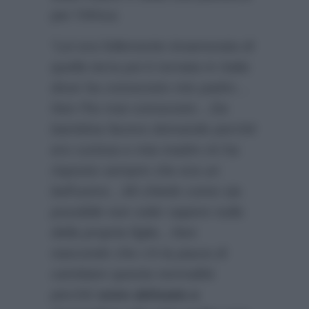
per l’Africa:
“Lei era follemente innamorata di
quella terra poi è tornata in Italia
dove ha conosciuto mio padre…
Non l’ho mai conosciuto…Da
bambina facevo domande perché
ero curiosa e mia madre mi ha
risposto sempre che era un
bell’uomo…Mi chiedo come sia
possibile non voler sapere nulla
della propria figlia…Non
nascondo che c’è la paura di
cambiare questa normalità
perché
sono abituata a