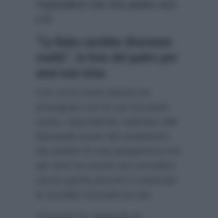
rispondere che mio padre non
c’è
“.
“La fiaba sarebbe diventata
realtà”, la foto del padre per
anni mai vista
Con occhi lucidi Samira ha
proseguito con la sua toccante
storia, rispondendo volentieri alle
domande poste dal conduttore.
Ha parlato di una pergamena che
per anni ha tenuto sul comodino
senza aprirla perché il contenuto
le avrebbe stravolto la vita:
“Quando ho raggiunto la