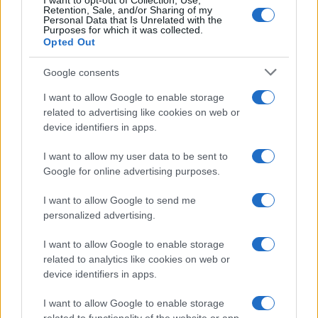
I want to opt-out of Collection, Use,
Belen Rodriguez ritrova la
Retention, Sale, and/or Sharing of my
serenità: il bacio con il
Personal Data that Is Unrelated with the
compagno Gaetano Fidanzati
Purposes for which it was collected.
Opted Out
Uomini e Donne, Elisabetta
Google consents
Gigante in ospedale: “Barcollo
ma non mollo”
I want to allow Google to enable storage
related to advertising like cookies on web or
device identifiers in apps.
Temptation Island, affari d’oro
per Giovanni Grazioso: attività in
I want to allow my user data to be sent to
espansione?
Google for online advertising purposes.
I want to allow Google to send me
Benjamin Mascolo replica alla sua ex
fidanzata Bella Thorne: “Dicono di me…”
personalized advertising.
Amici, Simone Nolasco vittima di un
I want to allow Google to enable storage
incidente: “Mi è passata tutta la vita davanti”
related to analytics like cookies on web or
Un medico in famiglia, l’appello di Margot
device identifiers in apps.
Sikabonyi: “Necessario il suo ritorno!”
I want to allow Google to enable storage
Temptation Island, Danilo D’Angelo ammette: