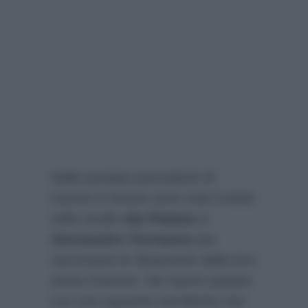
Nelle puntate precedenti di
Uomini e Donne sono stati invitati
nello studio
Ida Platano
e
Alessandro Vicinanza
per
raccontare le dinamiche della loro
storia d’amore. Ne hanno parlato
con uno sguardo sorridente che