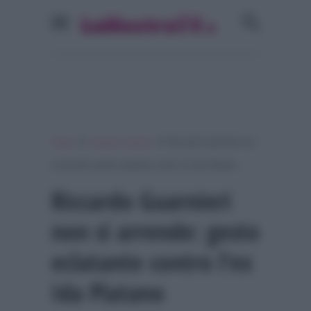
»
»
Home
Uomini e Donne
Riccardo Guarnieri non
si arrende: gesto eclatante contro l’ex Ida Platano
Riccardo Guarnieri
non si arrende: gesto
eclatante contro l’ex
Ida Platano