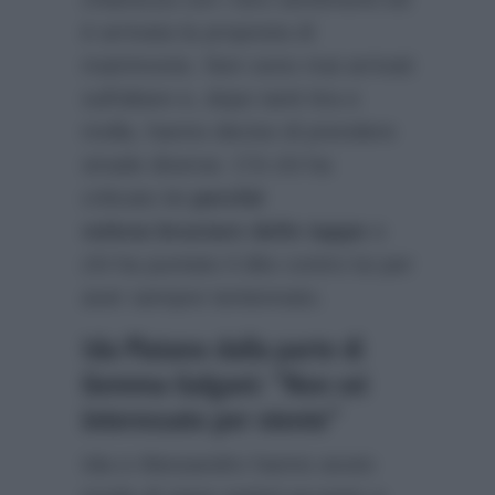
è arrivata la proposta di
matrimonio. Non sono mai arrivati
sull’altare e, dopo tanti tira e
molla, hanno deciso di prendere
strade diverse. C’è chi ha
criticato lei
perché
voleva bruciare delle tappe
e
chi ha puntato il dito contro lui per
aver sempre tentennato.
Ida Platano dalla parte di
Gemma Galgani: “Non sei
interessato per niente”
Ida e Alessandro hanno avuto