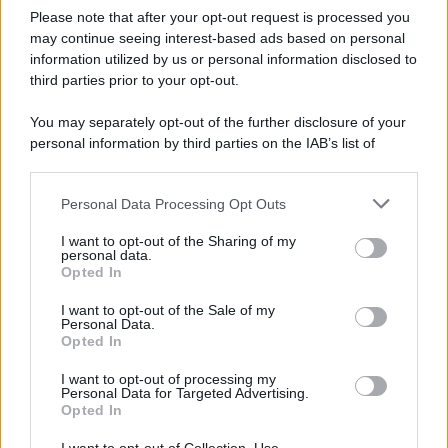
Please note that after your opt-out request is processed you
may continue seeing interest-based ads based on personal
information utilized by us or personal information disclosed to
third parties prior to your opt-out.
You may separately opt-out of the further disclosure of your
personal information by third parties on the IAB’s list of
downstream participants.
Personal Data Processing Opt Outs
This information may also be disclosed by us to third parties
ULTIME NOTIZIE
on the IAB’s List of Downstream Participants that may further
I want to opt-out of the Sharing of my
disclose it to other third parties.
personal data.
Uomini e Donne, sfogo al veleno
Opted In
di Ludovica Valli: “Letto cose
Please note that this website/app uses one or more Google
sconvolgenti su di me”
services and may gather and store information including but
I want to opt-out of the Sale of my
Personal Data.
not limited to your visit or usage behaviour. You may click to
Opted In
grant or deny consent to Google and its third-party tags to
Uomini e Donne, retroscena di
use your data for below specified purposes in below Google
Alice Barisciani: “Ricevevo
I want to opt-out of processing my
minacce e insulti”
consent section.
Personal Data for Targeted Advertising.
Opted In