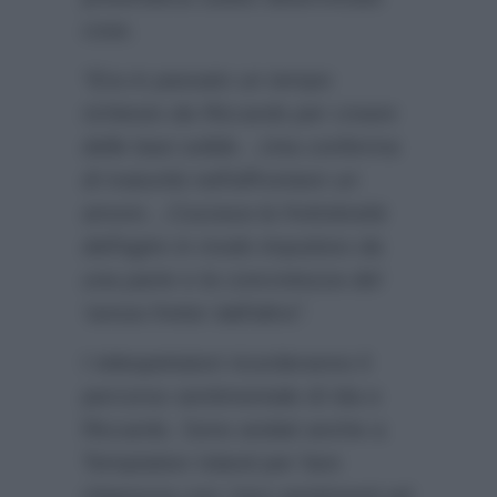
cose.
“Era in passato un tempo
richiesto da Riccardo per creare
delle basi solide…Una conferma
di maturità nell’affrontare un
amore…Cozzava la frettolosità
dell’agire in modo impulsivo da
una parte e la concretezza del
‘senza fretta’ dall’altra”.
I telespettatori ricorderanno il
percorso sentimentale di Ida e
Riccardo. Sono andati anche a
Temptation Island per fare
chiarezza con i loro sentimenti ed