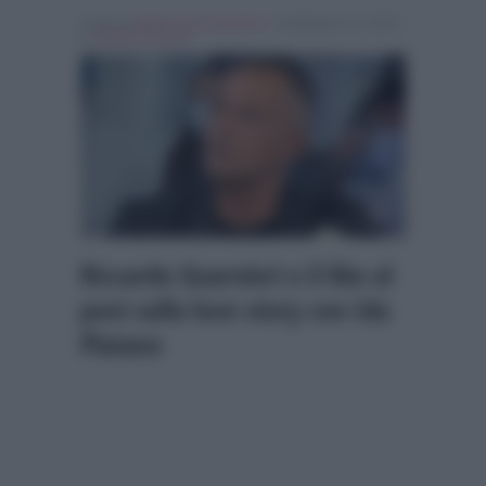
Scritto da
Maria Anna Giordano
, il Settembre 21, 2023 ,
in
Uomini e Donne
Riccardo Guarnieri e il like al
post sulla love story con Ida
Platano