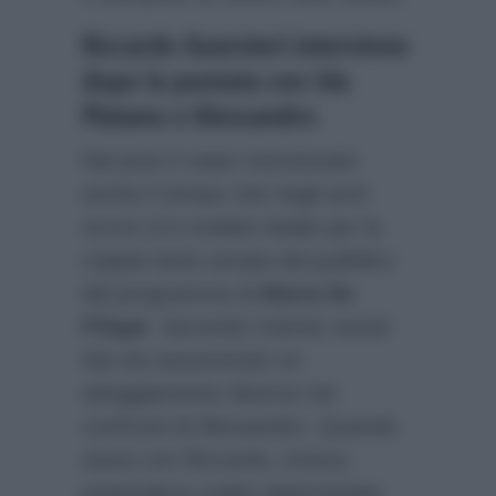
Riccardo Guarnieri interviene
dopo la puntata con Ida
Platano e Alessandro
Nel post è stato menzionato
anche il tempo che negli anni
scorsi si è rivelato fatale per la
coppia tanto amata dal pubblico
del programma di
Maria De
Filippi
. Secondo l’utente social
Ida sta assumendo un
atteggiamento diverso nei
confronti di Alessandro. Quando
stava con Riccardo, invece,
pretendeva subito determinate