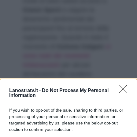
modo di stare seduti accanto a
Gianni Sperti
e seguire le
dinamiche sentimentali dei
partecipanti fino al termine della
registrazione. Quando è stato il
momento di
Gemma Galgani
ci
sono stati dei momenti
imbarazzanti
per alcune
dichiarazioni del cavaliere
Maurizio
. Dopo aver ascoltato i
Lanostratv.it -
Do Not Process My Personal
due Ida è intervenuta sostenendo
Information
che a lui non interessa la sua
cara amica.
If you wish to opt-out of the sale, sharing to third parties, or
processing of your personal or sensitive information for
targeted advertising by us, please use the below opt-out
section to confirm your selection.