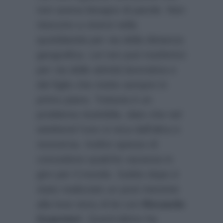
non aveva bisogno di parole. Non
riescono a viversi nella
quotidianità per via della distanza
geografica. Lei non può trasferirsi
per via delle attività lavorativa e
del figlio che mette sempre in
primo piano. Tuttavia è un
problema risolvibile, dato che nel
weekend l’uno si reca dall’altra e
viceversa. Inoltre spesso di
concedono qualche vacanza in
giro per il mondo. Subito dopo è
stato realizzato un post inerente
alla love story di lei con
Riccardo
Guarnieri
. Quest’ultimo ha