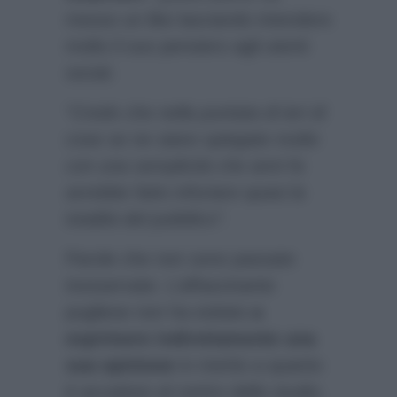
messo un like lasciando intendere
molto il suo pensiero agli utenti
social.
“Credo che nella puntata di ieri di
cose se ne siano spiegate molte
con una semplicità che anni fa
avrebbe fatto infuriare quasi la
totalità del pubblico”.
Parole che non sono passate
inosservate. L’affascinante
pugliese non ha esitato
a
esprimere indirettamente una
sua opinione
in merito a quanto
è accaduto al centro dello studio.