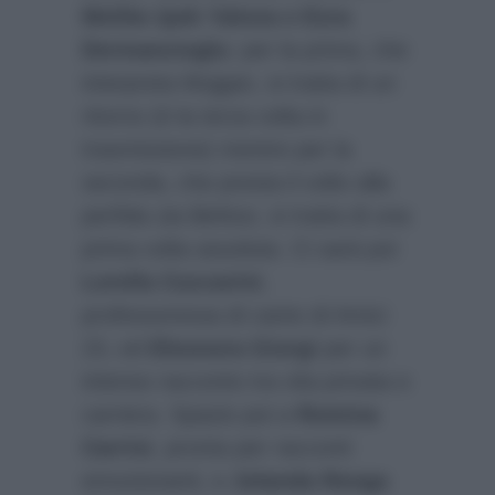
Melike Ipek Yalova e Esra
Dermancioglu
: per la prima, che
interpreta Mujgan, si tratta di un
ritorno (è la terza volta in
trasmissione) mentre per la
seconda, che presta il volto alla
perfida zia Behice, si tratta di una
prima volta assoluta. Ci sarà poi
Lorella Cuccarini
,
professoressa di canto di Amici
23, ed
Eleonora Giorgi
per un
intenso racconto tra vita privata e
carriera. Spazio poi a
Romina
Carrisi
, pronta per racconti
emozionanti, e
Jolanda Renga