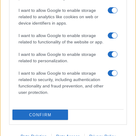
Temptation Island, puntata speciale a
I want to allow Google to enable storage
settembre? Lo spoiler di Rosario Monetti
related to analytics like cookies on web or
Carmen Russo ed Enzo Paolo Turchi nel cast di
device identifiers in apps.
Amici? La loro risposta spiazza
I want to allow Google to enable storage
Marianna Scarci: “Saranno Famosi? Niente
related to functionality of the website or app.
cachet. Ecco com’era Maria De Filippi”
Temptation Island, Soraya Sabetta
I want to allow Google to enable storage
massacrata: “Sono stata minacciata di morte”
related to personalization.
I want to allow Google to enable storage
related to security, including authentication
functionality and fraud prevention, and other
user protection.
Programmi Tv
Personaggi
Serie Tv
CONFIRM
Soap
Gossip
Musica
Ascolti Tv
The Voice
Chi Siamo