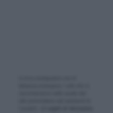
A circa ventiquattro ore di
distanza emergono i volti che si
racconteranno nello studio del
talk pomeridiano del weekend di
Canale5. Gli
ospiti di Verissimo