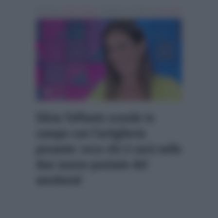
Scritto da
Giulia Tolace
, il Ottobre 6, 2023 , in
Verissimo
Silvia Toffanin scende in
campo con l’artiglieria
pesante: ecco chi ci sarà nelle
due nuove puntate del
weekend