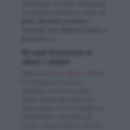
certamente da meno. Nel salotto
di Canale5 arriveranno infatti:
Al
Bano, Michelle Hunziker,
Amanda Lear, Marisa Laurito e
Emanuel Lo
.
Gli ospiti di Verissimo di
sabato 7 ottobre
Dopo la
gaffe di Silvia Toffanin
la conduttrice è pronta a
dedicare, ancora una volta,
ampio spazio alla soap turca
Terra Amara che su Canale5 sta
letteralmente sbancando gli
ascolti. Questa volta ci saranno