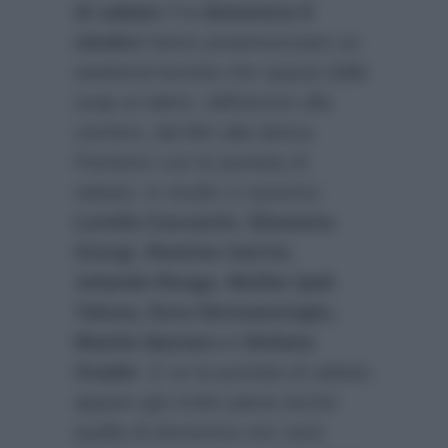
di sabato 7 e domenica 8
ottobre
fanno preannunciare un
weekend bomba che spazia dalle
soap ai talent, dall’amore alla
carriera, dai libri alla danza.
Partiamo con la puntata di
sabato, in studio ci saranno:
Lorella Cuccarini, Eleonora
Giorgi, Romina Carrisi,
Jolanda Renga, Melike Ipek
Yalova, Esra Dermancioglu,
Manila Nazzaro e Stefano
Oradei
. E se la puntata di sabato
appare già molto piena anche
quella di domenica non sarà