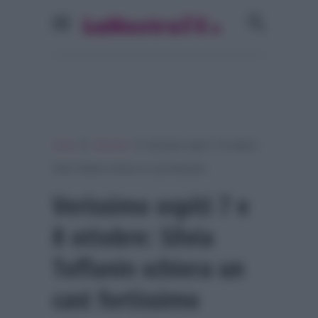
»
»
Home
Verissimo
Verissimo ospiti 7 e 8 ottobre:
Silvia Toffanin schiera un cast fortissimo
Verissimo ospiti 7 e
8 ottobre: Silvia
Toffanin schiera un
cast fortissimo