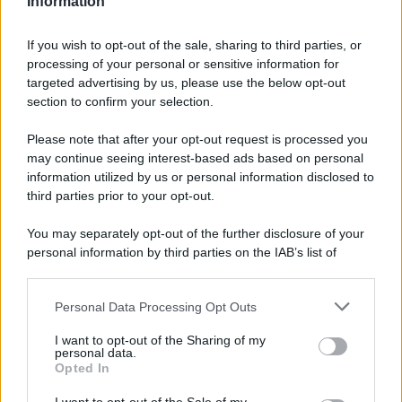
Information
appuntamento del sabato e della
domenica dalle ore 16:30.
If you wish to opt-out of the sale, sharing to third parties, or
processing of your personal or sensitive information for
targeted advertising by us, please use the below opt-out
section to confirm your selection.
Please note that after your opt-out request is processed you
may continue seeing interest-based ads based on personal
information utilized by us or personal information disclosed to
third parties prior to your opt-out.
You may separately opt-out of the further disclosure of your
personal information by third parties on the IAB’s list of
downstream participants.
Personal Data Processing Opt Outs
This information may also be disclosed by us to third parties
ULTIME NOTIZIE
on the IAB’s List of Downstream Participants that may further
I want to opt-out of the Sharing of my
disclose it to other third parties.
personal data.
Temptation Island, Danilo
Opted In
D’Angelo ammette: “Non è un
Please note that this website/app uses one or more Google
periodo semplice”
services and may gather and store information including but