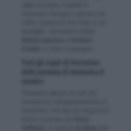
(figlia di Ambra Angiolini e
Francesco Renga) in libreria con
il libro
“Qualcosa nel modo in cui
sbadiglia”
. Arriveranno infine
Manila Nazzaro e Stefano
Oradei
, il nuovo compagno.
Tutti gli ospiti di Verissimo
della puntata di domenica 8
ottobre
Passiamo adesso ai volti che
arriveranno nell’appuntamento di
domenica. Uno dei più frequenti è
pronto a tornare da
Silvia
Toffanin
: si tratta di
Al Bano
che