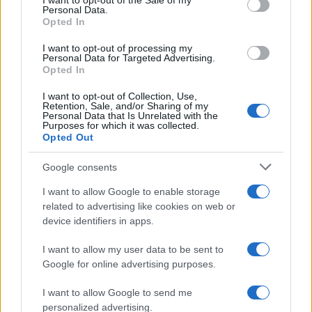
I want to opt-out of the Sale of my
Personal Data.
not limited to your visit or usage behaviour. You may click to
Opted In
grant or deny consent to Google and its third-party tags to
Amici: Opi svela una volta per
use your data for below specified purposes in below Google
tutte che tipo di rapporto ha con
I want to opt-out of processing my
Michelle
consent section.
Personal Data for Targeted Advertising.
Opted In
I want to opt-out of Collection, Use,
Temptation Island, Danilo diffida
Retention, Sale, and/or Sharing of my
Simona Giordano che replica:
Personal Data that Is Unrelated with the
“Ho conservato gli screen”
Purposes for which it was collected.
Opted Out
Ballando con le stelle 2026,
Google consents
rivoluzione di Milly Carlucci:
tutte le indiscrezioni
I want to allow Google to enable storage
related to advertising like cookies on web or
device identifiers in apps.
Temptation Island, la
confessione di Perla Vatiero:
I want to allow my user data to be sent to
“Non riesco più a guardarlo”
Google for online advertising purposes.
I want to allow Google to send me
Grazia Kendi soffre per la fine della storia con
Mattia Scudieri: “So cosa ci ha distrutti”
personalized advertising.