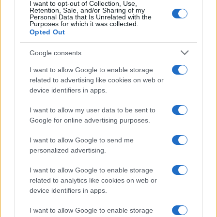
I want to opt-out of Collection, Use,
sua ex fidanzata Bella Thorne:
Retention, Sale, and/or Sharing of my
“Dicono di me…”
Personal Data that Is Unrelated with the
Purposes for which it was collected.
Opted Out
Amici, Simone Nolasco vittima di
un incidente: “Mi è passata tutta
Google consents
la vita davanti”
I want to allow Google to enable storage
related to advertising like cookies on web or
Un medico in famiglia, l’appello
device identifiers in apps.
di Margot Sikabonyi: “Necessario
il suo ritorno!”
I want to allow my user data to be sent to
Google for online advertising purposes.
Temptation Island, Danilo D’Angelo ammette:
I want to allow Google to send me
“Non è un periodo semplice”
personalized advertising.
Amici: Opi svela una volta per tutte che tipo
di rapporto ha con Michelle
I want to allow Google to enable storage
related to analytics like cookies on web or
Temptation Island, Danilo diffida Simona
Giordano che replica: “Ho conservato gli
device identifiers in apps.
screen”
I want to allow Google to enable storage
Ballando con le stelle 2026, rivoluzione di Milly