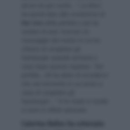
alcuni eh per carità…”
La Merz
ha quindi dato alla conduttrice di
Rai Uno
della perfida e poi ha
svelato di aver ricevuto un
messaggio dal marito in cui ha
chiesto di congelare gli
hamburger quando arriverà a
casa dopo questa ospitata:
“Sei
perfida…Mi ha detto di ricordarmi
che nel momento in cui arrivo a
casa di congelare gli
hamburger…”
E le risate in studio
si sono in effetti sprecate.
Caterina Balivo ha scherzato