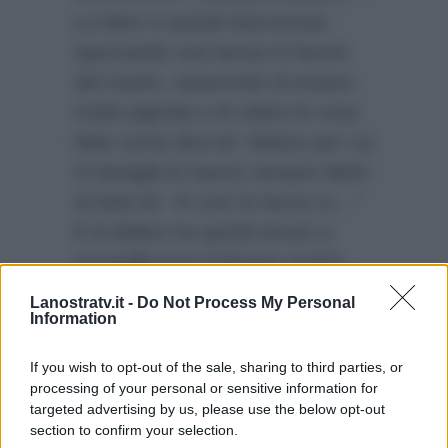
La Merz è quindi intervenuta
spezzando una lancia in favore
del marito, asserendo di essere
molto pignola e di volere le cose
fatte come dice lei. Motivo per cui
in famiglia le hanno sempre detto
di farle lei:
“E così le faccio io…”
E la Balivo ha quindi tenuto a
tranquillizzare il famoso marito
della showgirl:
“Tornerà in tempo
Lanostratv.it -
Do Not Process My Personal
Information
per questi hamburger…Non
preoccuparti…”
If you wish to opt-out of the sale, sharing to third parties, or
processing of your personal or sensitive information for
targeted advertising by us, please use the below opt-out
section to confirm your selection.