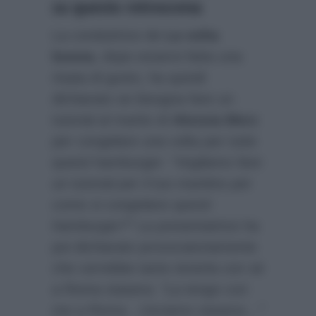
su questo retroscena
La conduttrice de
La volta
buona
, dopo essersi fatta una
risata di gusto, ha quindi
dichiarato se bisogna fare un
tutorial al marito di
Alessia Merz
per congelare una volta per tutte
questi hamburger:
“Vogliamo fare
un tutorial per il tuo maritino per
come si congelano questi
hamburger?”
La presentatrice ha
poi dichiarato provocatoriamente
che vorrebbe tanto tenerla con sè
a Roma stasera:
“La tengo con
me a Roma…Usciamo stasera…”