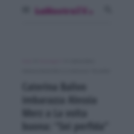
»
»
Home
Personaggi Tv
Caterina Balivo
imbarazza Alessia Merz a La volta buona: “Sei perfida”
Caterina Balivo
imbarazza Alessia
Merz a La volta
buona: “Sei perfida”