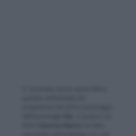
E’ terminata anche quest’ultima
puntata settimanale del
programma del primo pomeriggio
dell’ammiraglia
Rai
. E proprio sul
finire
Caterina Balivo
ha fatto
una lunga chiacchierata con una