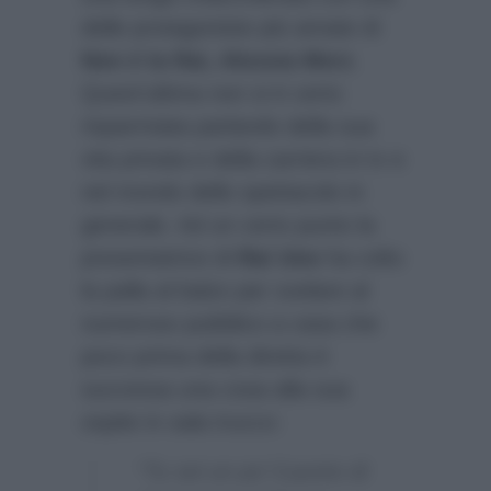
delle protagoniste più amate di
Non è la Rai, Alessia Merz
.
Quest’ultima non si è certo
risparmiata parlando della sua
vita privata e della carriera in tv e
nel mondo dello spettacolo in
generale. Ad un certo punto la
presentatrice di
Rai Uno
ha colto
la palla al balzo per svelare al
numeroso pubblico a casa che
poco prima della diretta è
successa una cosa alla sua
ospite in sala trucco:
“Tu sei un po’ il punto di