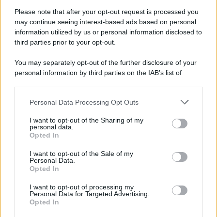
Please note that after your opt-out request is processed you
may continue seeing interest-based ads based on personal
information utilized by us or personal information disclosed to
third parties prior to your opt-out.
You may separately opt-out of the further disclosure of your
personal information by third parties on the IAB’s list of
downstream participants.
Personal Data Processing Opt Outs
This information may also be disclosed by us to third parties
ULTIME NOTIZIE
on the IAB’s List of Downstream Participants that may further
I want to opt-out of the Sharing of my
Uomini e Donne, Elisabetta
disclose it to other third parties.
personal data.
Gigante in ospedale: “Barcollo
Opted In
ma non mollo”
Please note that this website/app uses one or more Google
services and may gather and store information including but
I want to opt-out of the Sale of my
Personal Data.
not limited to your visit or usage behaviour. You may click to
Temptation Island, affari d’oro
Opted In
grant or deny consent to Google and its third-party tags to
per Giovanni Grazioso: attività in
use your data for below specified purposes in below Google
espansione?
I want to opt-out of processing my
consent section.
Personal Data for Targeted Advertising.
Opted In
Benjamin Mascolo replica alla