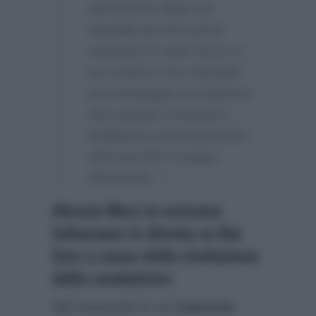
riferimento della tua
famiglia perchè prima
eravamo in sala trucco e
tuo marito ti ha mandato
un messaggio sul telefono
non proprio romantico…
Dobbiamo assolutamente
dirlo perchè è troppo
divertente…”
Alessia Merz in estremo
imbarazzo in diretta su Rai
Uno a causa della rivelazione
della conduttrice
Nel momento in cui
Caterina