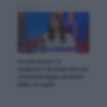
Scritto da
Alessio Cimino
, il Marzo 22, 2024 , in
Personaggi Tv
La volta buona, la
conduttrice ha tirato fuori un
retroscena legato al marito
della sua ospite