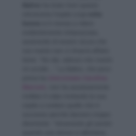
Balivo
ha tirato fuori questo
retroscena l’ospite a
La volta
buona
si è messa a ridere
evidentemente imbarazzata,
asserendo di essere sicura che
suo marito non ci rimarrà affatto
bene:
“No dai, adesso mio marito
mi uccide…”
La Balivo, che poco
prima ha
intervistato Carolina
Marconi
, non ha assolutamente
mollato il colpo invitando la sua
ospite a svelare quello che è
successo perchè davvero troppo
divertente:
“Veramente gli uomini
quando una donna si allontana,