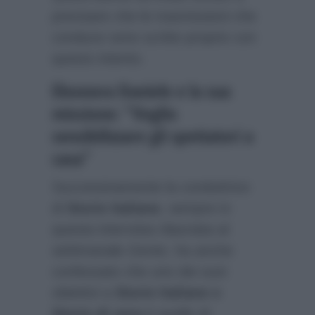
precisare che le trasmissioni che
conduce sono scritte proprio con
questo intento.
Eleonora Daniele e la sua
missione: “Voglio
sensibilizzare gli spettatori a
casa”
Successivamente la conduttrice
di
Storie Italiane
, sempre in
questa intervista rilasciata al
settimanale
Gente
, ha anche
confessato che uno dei suoi
obiettivi a
Storie Italiane e
Storie di sera
è quello di