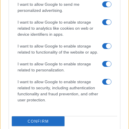
I want to allow Google to send me
Temptation Island, affari d’oro per Giovanni
Grazioso: attività in espansione?
personalized advertising.
Benjamin Mascolo replica alla sua ex
I want to allow Google to enable storage
fidanzata Bella Thorne: “Dicono di me…”
related to analytics like cookies on web or
Amici, Simone Nolasco vittima di un
device identifiers in apps.
incidente: “Mi è passata tutta la vita davanti”
I want to allow Google to enable storage
Un medico in famiglia, l’appello di Margot
related to functionality of the website or app.
Sikabonyi: “Necessario il suo ritorno!”
Temptation Island, Danilo D’Angelo ammette:
I want to allow Google to enable storage
“Non è un periodo semplice”
related to personalization.
I want to allow Google to enable storage
related to security, including authentication
functionality and fraud prevention, and other
user protection.
Programmi Tv
Personaggi
Serie Tv
CONFIRM
Soap
Gossip
Musica
Ascolti Tv