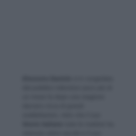
Eleonora Daniele
si è congedata
dal pubblico televisivo poco più di
un mese fa dopo una stagione
davvero ricca di grandi
soddisfazioni, visto che il suo
Storie Italiane
tutte le mattine ha
ottenuto ottimi ascolti e il suo