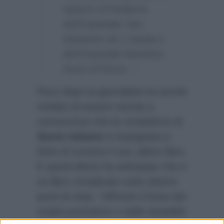
reparto di Pediatria
dell’Ospedale San
Salvatore de L’Aquila e
dell’Ospedale Bambino
Gesù di Roma…”
Poco dopo la giornalista ha anche
rivelato di essere venuta a
conoscenza che la conduttrice di
Storie Italiane
è impegnata a
finire di scrivere il suo ultimo libro.
E quest’ultima ha anticipato che è
un libro complicato sotto diversi
punti di vista:
“Affronto il tema dei
malati psichiatrici e delle disabilità