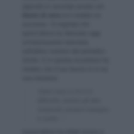
approdo in seconda serata con
Storie di sera
si è rivelato un
successo. Si segnala che
quest’ultima ha rilasciato oggi
un’interessante intervista
sull’ultimo numero del periodico
Gente
. E in questa occasione ha
rivelato che il suo lavoro in tv ha
una missione:
“Dare voce a chi è in
difficoltà, aiutare gli altri,
mettendo sempre impegno
e cuore…”
Quest’ultima ha infatti tenuto a