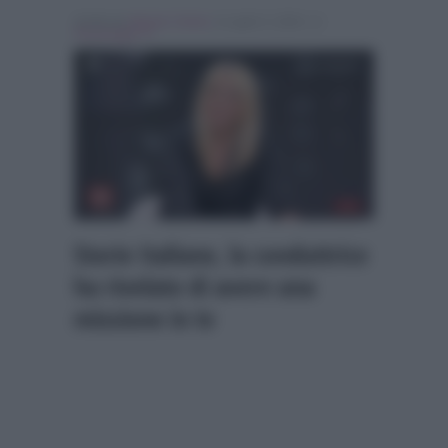
Scritto da
Alessio Cimino
, il Luglio 5, 2024 , in
Personaggi Tv
Storie Italiane, la conduttrice
ha rivelato di avere una
missione in tv