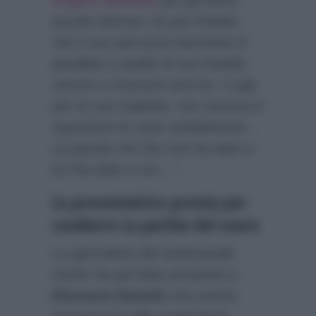
ascolti ottenuti, ha poi rivelato
che il suo percorso lavorativo è
parallelo a quello di suo fratello
venuto a mancare anni fa:
“Luigi,
per la sua malattia, non riusciva a
esprimere le cose verbalmente…
La parola che Dio non ha dato a
lui l’ha data a me…”
La presentatrice pronta per
condurre La partita del cuore
La giornalista del settimanale
Gente
ha poi fatto presente a
Eleonora Daniele
che presto