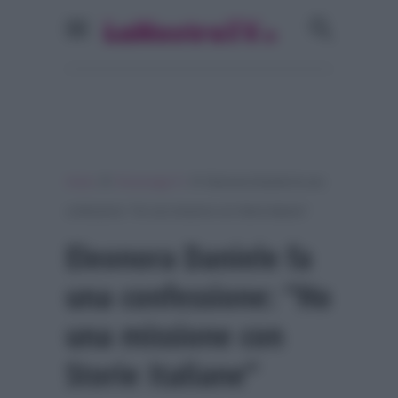
»
»
Home
Personaggi Tv
Eleonora Daniele fa una
confessione: “Ho una missione con Storie Italiane”
Eleonora Daniele fa
una confessione: “Ho
una missione con
Storie Italiane”