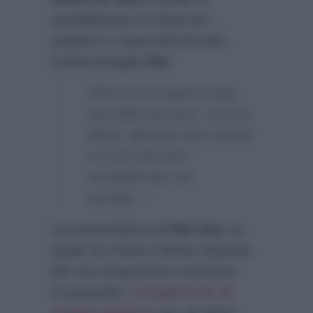
sensibilizzare il numeroso
pubblico a casa sintonizzato
sull’ammiraglia
Rai
:
“Entro con rispetto nella
vita delle persone, nei loro
dolori, affronto temi sociali
e li racconto per
sensibilizzare chi
ascolta…”
La presentatrice di
Rai Uno
, la
quale ha chiuso l’ultima edizione
del suo programma mattutino
incassando i
complimenti di
Angelo Mellone
per gli ottimi