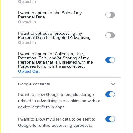
Opted In
sono in crisi oppure no? Lui
Please note that this website/app uses one or more Google
rompe il silenzio
services and may gather and store information including but
I want to opt-out of the Sale of my
Personal Data.
not limited to your visit or usage behaviour. You may click to
Opted In
grant or deny consent to Google and its third-party tags to
Uomini e Donne, sfogo al veleno
use your data for below specified purposes in below Google
di Ludovica Valli: “Letto cose
I want to opt-out of processing my
sconvolgenti su di me”
consent section.
Personal Data for Targeted Advertising.
Opted In
I want to opt-out of Collection, Use,
Uomini e Donne, retroscena di
Retention, Sale, and/or Sharing of my
Alice Barisciani: “Ricevevo
Personal Data that Is Unrelated with the
minacce e insulti”
Purposes for which it was collected.
Opted Out
Belen Rodriguez ritrova la
Google consents
serenità: il bacio con il
compagno Gaetano Fidanzati
I want to allow Google to enable storage
related to advertising like cookies on web or
device identifiers in apps.
Uomini e Donne, Elisabetta
Gigante in ospedale: “Barcollo
I want to allow my user data to be sent to
ma non mollo”
Google for online advertising purposes.