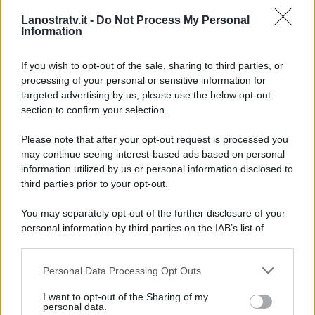
mentali…Mi piacerebbe tanto
Lanostratv.it -
Do Not Process My Personal
risvegliare le coscienze
Information
istituzionali e sociali su questo
tema…”
If you wish to opt-out of the sale, sharing to third parties, or
processing of your personal or sensitive information for
targeted advertising by us, please use the below opt-out
section to confirm your selection.
Please note that after your opt-out request is processed you
may continue seeing interest-based ads based on personal
information utilized by us or personal information disclosed to
third parties prior to your opt-out.
You may separately opt-out of the further disclosure of your
personal information by third parties on the IAB’s list of
downstream participants.
Personal Data Processing Opt Outs
This information may also be disclosed by us to third parties
ULTIME NOTIZIE
on the IAB’s List of Downstream Participants that may further
I want to opt-out of the Sharing of my
disclose it to other third parties.
personal data.
Helena Prestes e Javier Martinez