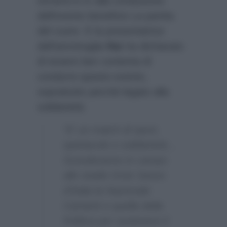
tornerà in tv alla conduzione
dell’evento beneficio La partita
del cuore. E la presentatrice
dell’ammiraglia
Rai
ha dichiarato
di essere ben contenta di
condurre questo evento,
soprattutto perchè legato alla
solidarietà:
“E’ un match di sport,
spettacolo e solidarietà…
Scenderanno in campo
allo stadio Gran Sasso
d’Italia la Nazionale
Cantanti e quella della
Politica per sostenere il