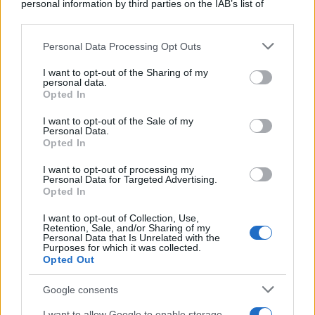
personal information by third parties on the IAB’s list of
downstream participants.
Personal Data Processing Opt Outs
This information may also be disclosed by us to third parties
ULTIME NOTIZIE
on the IAB’s List of Downstream Participants that may further
I want to opt-out of the Sharing of my
disclose it to other third parties.
personal data.
Grande Fratello: Federica
Opted In
Rosatelli torna a parlare
Please note that this website/app uses one or more Google
dell’episodio del bicchiere
services and may gather and store information including but
lanciato
I want to opt-out of the Sale of my
Personal Data.
not limited to your visit or usage behaviour. You may click to
Opted In
grant or deny consent to Google and its third-party tags to
Uomini e Donne, gossip su
use your data for below specified purposes in below Google
Asmaa e Cristiano: “Si prendono
I want to opt-out of processing my
e si lasciano”
consent section.
Personal Data for Targeted Advertising.
Opted In
I want to opt-out of Collection, Use,
Amici, già finita tra Nicola
Retention, Sale, and/or Sharing of my
Marchionni e Valentina Pesaresi:
Personal Data that Is Unrelated with the
“Siamo molto distanti”
Purposes for which it was collected.
Opted Out
La Ruota della Fortuna,
Google consents
complimenti per Gerry Scotti:
“Avrai un futuro fantastico”
I want to allow Google to enable storage