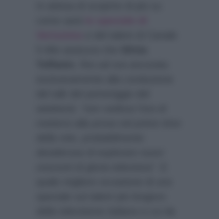
In attesa di scoprire di più su
come sarà
lo speciale di
Verissimo
e del talent di Canale
5
Mio
assicura che
Silvia
Toffanin
, fino ad ora ancorata
esclusivamente alla conduzione
del talk del pomeriggio del
weekend,
“non vedeva l’ora di
mettersi alla prova nel prime time
della rete, probabilmente
desiderosa di esplorare nuovi
orizzonti di gloria televisiva”
. E
quale migliore occasione di uno
speciale sul talent più longevo
della televisione italiana a cui da