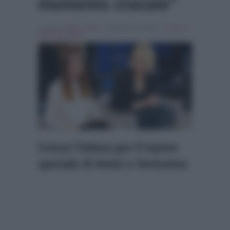
momento cruciale”
Scritto da
Giulia Tolace
, il Agosto 12, 2024 , in
Amici di
Maria De Filippi
Cresce l’attesa per il nuovo
speciale di Amici e Verissimo