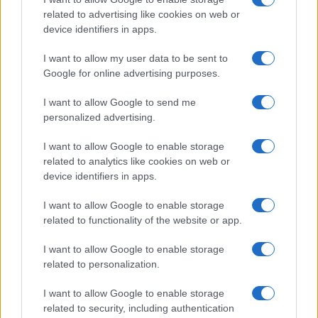
related to advertising like cookies on web or
device identifiers in apps.
Helena Prestes e Javier Martinez
sono in crisi oppure no? Lui
I want to allow my user data to be sent to
rompe il silenzio
Google for online advertising purposes.
I want to allow Google to send me
Uomini e Donne, sfogo al veleno di Ludovica
Valli: “Letto cose sconvolgenti su di me”
personalized advertising.
Uomini e Donne, retroscena di Alice
I want to allow Google to enable storage
Barisciani: “Ricevevo minacce e insulti”
related to analytics like cookies on web or
Belen Rodriguez ritrova la serenità: il bacio
device identifiers in apps.
con il compagno Gaetano Fidanzati
I want to allow Google to enable storage
Uomini e Donne, Elisabetta Gigante in
related to functionality of the website or app.
ospedale: “Barcollo ma non mollo”
Temptation Island, affari d’oro per Giovanni
I want to allow Google to enable storage
Grazioso: attività in espansione?
related to personalization.
I want to allow Google to enable storage
related to security, including authentication