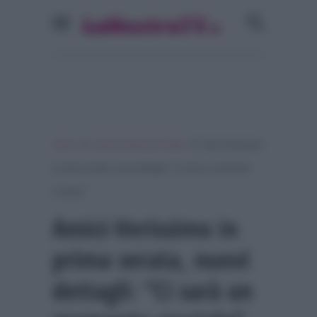
»
»
Home
Amici di Maria De Filippi
Amici-Verissimo
in prima serata, nuovi dettagli: “Ci sarà un momento
cruciale”
Amici-Verissimo in
prima serata, nuovi
dettagli: “Ci sarà un