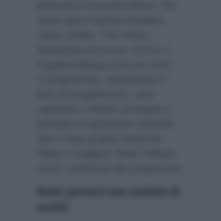
panorama musicale italiano. Per
citare alcuni esempi Annalisa,
Irama, Elodie, The Kolors,
Alessandra Amoroso, Emma e
Angelina Mango (ma non solo).
“Il programma, attualmente in
fase di progettazione, sarà
registrato a Roma”
prosegue il
periodico in questione svelando
che è stata proprio Maria De
Filippi a scegliere Silvia Toffanin
come conduttrice del programma.
Amici porterà una ventata di
novità