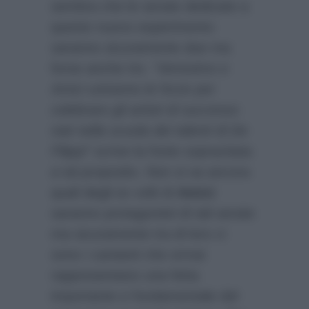
sembra che le serate dedicate a
questo nuovo esperimento
saranno sicuramente due ma
forse anche tre.
“Verissimo e
Amici uniranno le forze per
celebrare gli artisti di successo
nati nella scuola dei talenti di De
Filippi”
scrive la fonte sopracitata
a tal proposito. Non si sa ancora
quali degli ex volti di
Amici
saranno protagonisti di tali serate
ma sicuramente tra di loro ci
sono i cantanti che ormai
rappresentano una fetta
importante e fondamentale del