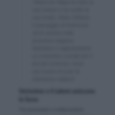
“Maria De Filippi ha fatto la
sua mossa e ha scelto la
sua erede, Silvia Toffanin.
Il passaggio di testimone
verrà sancito nella
prossima stagione
televisiva e rappresenterà
un momento cruciale per il
piccolo schermo, forse
una nuova era per la
televisione italiana”.
Verissimo e il talent uniscono
le forze
Tra pronostici e indiscrezioni