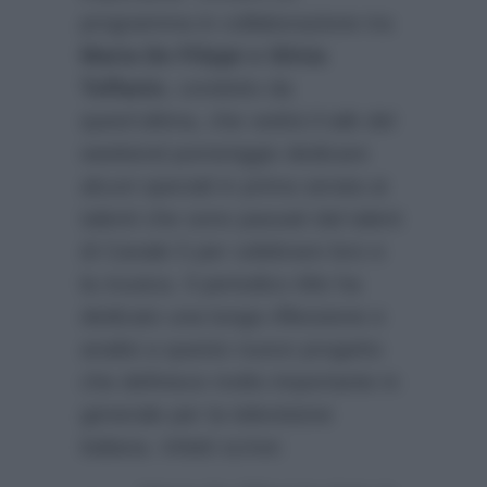
programma in collaborazione tra
Maria De Filippi e Silvia
Toffanin
, condotto da
quest’ultima, che vedrà il talk del
weekend pomeriggio dedicare
alcuni speciali in prima serata ai
talenti che sono passati dal talent
di Canale 5 per celebrare loro e
la musica. Il periodico
Mio
ha
dedicato una lunga riflessione e
analisi a questo nuovo progetto
che definisce molto importante in
generale per la televisione
italiana. Infatti scrive: