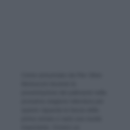
Come annunciato da Pier Silvio
Berlusconi durante la
presentazione dei palinsesti nella
prossima stagione televisiva per
quanto riguarda la fascia della
prima serata ci sarà una novità
importante. Ovvero un