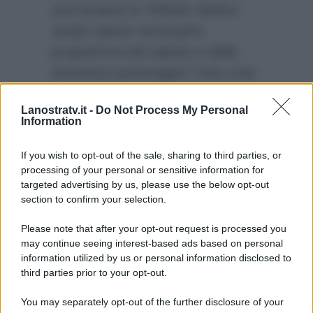
anni proprio la Toffanin dedica
ampio spazio nel proprio
programma del sabato e della
domenica pomeriggio? Una cosa
è certa, questo nuovo
Lanostratv.it -
Do Not Process My Personal
programma porterà una ventata
Information
di novità nella prima serata della
rete.
If you wish to opt-out of the sale, sharing to third parties, or
processing of your personal or sensitive information for
targeted advertising by us, please use the below opt-out
section to confirm your selection.
Please note that after your opt-out request is processed you
may continue seeing interest-based ads based on personal
information utilized by us or personal information disclosed to
third parties prior to your opt-out.
You may separately opt-out of the further disclosure of your