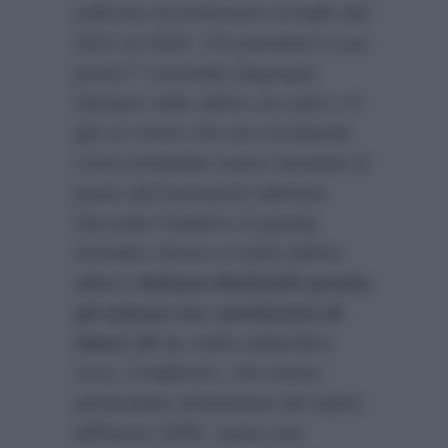
poltrona di professore di ballo dal
2021 al 2024. Chi prenderà il suo
posto?”
conclude
Dagospia
.
Sempre nelle ultime ore però c’è
già un nome che sta circolando
come probabile nuovo docente al
posto del fuoriuscito latinista.
Secondo l’esperto di gossip
Amedeo Venza
si tratta dell’ex
allievo
Adriano Bettinelli pronto
ad entrare tra i professori di
Amici 24
da metà settembre
circa. Il ballerino, che aveva
partecipato all’edizione del talent
dell’anno 2009, vanta una