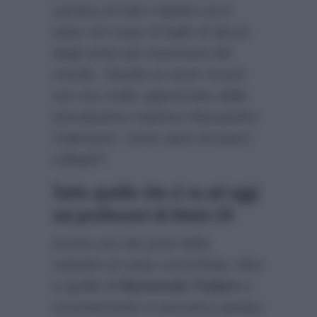
carriera di tutto rispetto ed è
stato nel corpo di ballo di alcuni
degli artisti più importanti del
mondo. Stando ai nostri ricordi
non era molto apprezzato dalla
temutissima maestra Alessandra
Celentano: come sarà ritrovarsi
colleghi?
Tutto quello che si sa ad oggi
sui professori di Amici 24
Anche uno dei posti della
cattedra di canto scricchiola, oltre
a quella di
Raimondo Todaro
e
recentemente vi avevamo parlato