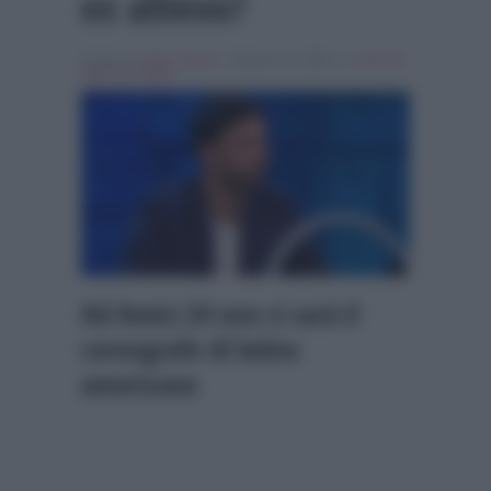
ex allievo?
Scritto da
Giulia Tolace
, il Agosto 21, 2024 , in
Amici di
Maria De Filippi
Ad Amici 24 non ci sarà il
coreografo di latino
americano