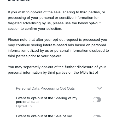
Celentano (qualora la notizia di
Adriano non venisse confermata).
If you wish to opt-out of the sale, sharing to third parties, or
processing of your personal or sensitive information for
targeted advertising by us, please use the below opt-out
section to confirm your selection.
Please note that after your opt-out request is processed you
may continue seeing interest-based ads based on personal
information utilized by us or personal information disclosed to
third parties prior to your opt-out.
You may separately opt-out of the further disclosure of your
personal information by third parties on the IAB’s list of
downstream participants.
Personal Data Processing Opt Outs
This information may also be disclosed by us to third parties
ULTIME NOTIZIE
on the IAB’s List of Downstream Participants that may further
I want to opt-out of the Sharing of my
disclose it to other third parties.
personal data.
Temptation Island, Danilo
Opted In
D’Angelo ammette: “Non è un
Please note that this website/app uses one or more Google
periodo semplice”
services and may gather and store information including but
I want to opt-out of the Sale of my