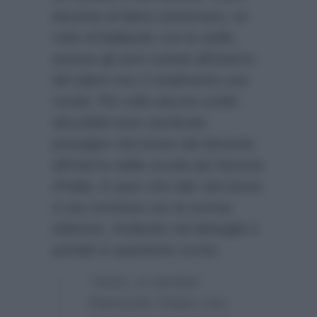
docente di latino americano, ex
volto di Ballando con le stelle,
avesse gli anni contati all’interno
del talent non è totalmente una
novità. Più volte alcune scelte
discutibili sono sembrate
presagire vita breve del docente
all’interno della scuola più famosa
d’Italia. E pare che tale vita breve
si sia conclusa con la scorsa
edizione. Andando nel dettaglio il
portale in questione scrive:
“Amici, si cambia!
Raimondo Todaro non