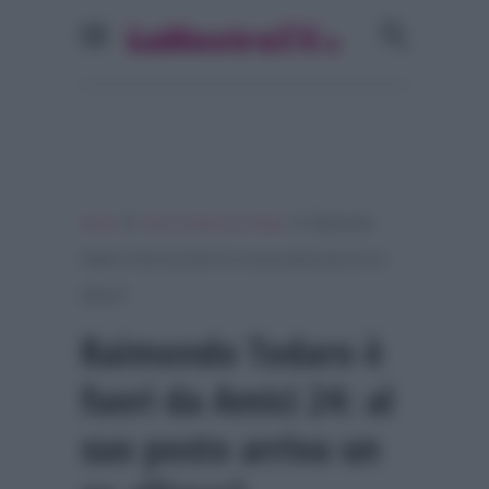
»
»
Home
Amici di Maria De Filippi
Raimondo
Todaro è fuori da Amici 24: al suo posto arriva un ex
allievo?
Raimondo Todaro è
fuori da Amici 24: al
suo posto arriva un