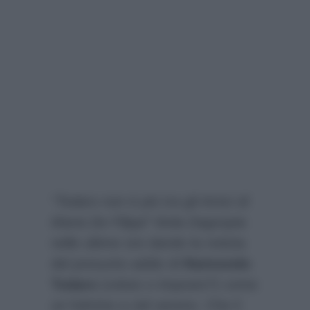
“Todaro non è più tra gli Amici di
Maria De Filippi”
titola
Dagospia
nelle ultime ore dando la notizia
del presunto addio di
Raimondo
Todaro
(voluto o imposto?) come
un fulmine a ciel sereno. Che il