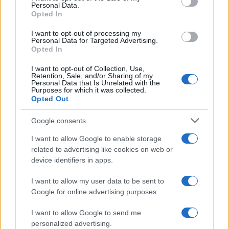
Personal Data.
not limited to your visit or usage behaviour. You may click to
Opted In
grant or deny consent to Google and its third-party tags to
Amici: Opi svela una volta per
use your data for below specified purposes in below Google
tutte che tipo di rapporto ha con
I want to opt-out of processing my
Michelle
consent section.
Personal Data for Targeted Advertising.
Opted In
I want to opt-out of Collection, Use,
Temptation Island, Danilo diffida
Retention, Sale, and/or Sharing of my
Simona Giordano che replica:
Personal Data that Is Unrelated with the
“Ho conservato gli screen”
Purposes for which it was collected.
Opted Out
Ballando con le stelle 2026,
Google consents
rivoluzione di Milly Carlucci:
tutte le indiscrezioni
I want to allow Google to enable storage
related to advertising like cookies on web or
device identifiers in apps.
Temptation Island, la
confessione di Perla Vatiero:
I want to allow my user data to be sent to
“Non riesco più a guardarlo”
Google for online advertising purposes.
I want to allow Google to send me
Grazia Kendi soffre per la fine della storia con
Mattia Scudieri: “So cosa ci ha distrutti”
personalized advertising.