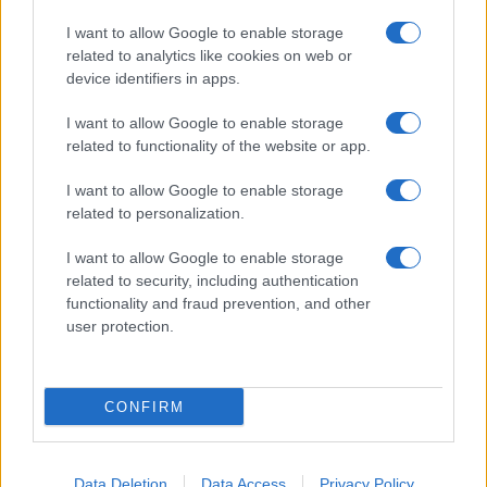
Temptation Island, puntata speciale a
I want to allow Google to enable storage
settembre? Lo spoiler di Rosario Monetti
related to analytics like cookies on web or
Carmen Russo ed Enzo Paolo Turchi nel cast di
device identifiers in apps.
Amici? La loro risposta spiazza
I want to allow Google to enable storage
Marianna Scarci: “Saranno Famosi? Niente
related to functionality of the website or app.
cachet. Ecco com’era Maria De Filippi”
Temptation Island, Soraya Sabetta
I want to allow Google to enable storage
massacrata: “Sono stata minacciata di morte”
related to personalization.
I want to allow Google to enable storage
related to security, including authentication
functionality and fraud prevention, and other
user protection.
Programmi Tv
Personaggi
Serie Tv
CONFIRM
Soap
Gossip
Musica
Ascolti Tv
The Voice
Chi Siamo
Data Deletion
Data Access
Privacy Policy