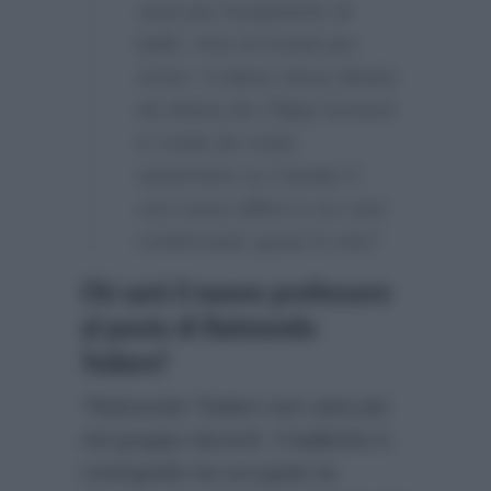
sarà più insegnante di
ballo. Aria di novità per
Amici. Il talent show ideato
da Maria De Filippi tornerà
in onda da metà
settembre su Canale 5
con nuovi allievi e un cast
confermato quasi in toto”.
Chi sarà il nuovo professore
al posto di Raimondo
Todaro?
“Raimondo Todaro non sarà più
nel gruppo docenti. Il ballerino e
coreografo ha occupato la