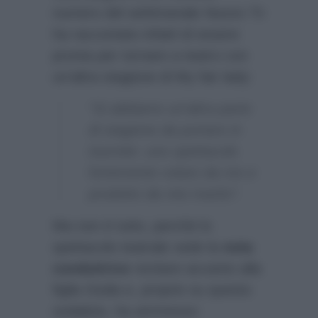
numero del settimanale
Nuovo Tv
ha raccontato infatti di essere
pronta per tornare a teatro con
un’altra stagione di My fair lady:
“Si abbiamo un’altra parte
di stagione da portare in
tournée: uno spettacolo
fortemente voluto da me e
prodotto da mio marito”.
Ma non è tutto, perchè lo
spettacolo teatrale vede la
nota
conduttrice
recitare accanto alla
figlia Giulia e, proprio su questo
sodalizio, ha ammesso: