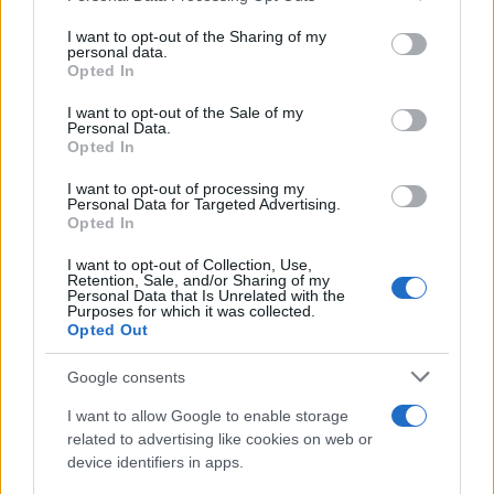
on the IAB’s List of Downstream Participants that may further
ULTIME NOTIZIE
I want to opt-out of the Sharing of my
disclose it to other third parties.
personal data.
Temptation Island, Danilo
Opted In
D’Angelo ammette: “Non è un
Please note that this website/app uses one or more Google
periodo semplice”
services and may gather and store information including but
I want to opt-out of the Sale of my
Personal Data.
not limited to your visit or usage behaviour. You may click to
Opted In
grant or deny consent to Google and its third-party tags to
Amici: Opi svela una volta per
use your data for below specified purposes in below Google
tutte che tipo di rapporto ha con
I want to opt-out of processing my
consent section.
Michelle
Personal Data for Targeted Advertising.
Opted In
I want to opt-out of Collection, Use,
Temptation Island, Danilo diffida
Retention, Sale, and/or Sharing of my
Simona Giordano che replica:
Personal Data that Is Unrelated with the
“Ho conservato gli screen”
Purposes for which it was collected.
Opted Out
Ballando con le stelle 2026,
Google consents
rivoluzione di Milly Carlucci:
tutte le indiscrezioni
I want to allow Google to enable storage
related to advertising like cookies on web or
device identifiers in apps.
Temptation Island, la