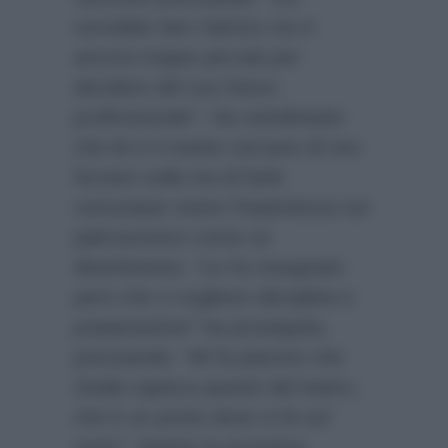
vorrebbe fare l’attrice ma è
ancora troppo piccola per
decidere del suo futuro
professionale”
. Ha sottolineato
che lei e il marito cercano di non
forzare nulla ma di farle
comunque vivere l’esperienza sul
palcoscenico come un
divertimento.
“Le ho insegnato
però che ci vogliono disciplina e
preparazione”
ha proseguito,
precisando:
“Mi fa piacere che
Giulia capisca questo del teatro,
che è un posto dove si fa sul
serio”
. Intanto la prossima