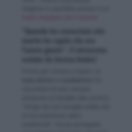
stagione tv potrebbe portare a un
triplo impegno per l’artista
.
“Quando ho conosciuto mio
marito ho capito che era
l’uomo giusto”, il retroscena
svelato da Serena Autieri
Pronta per tornare a teatro, la
nota attrice e conduttrice
ha
raccontato di aver sempre
anteposto la famiglia alla carriera:
“Vengo da una famiglia solida che
mi ha trasmesso valori
tradizionali”
. Ha poi proseguito