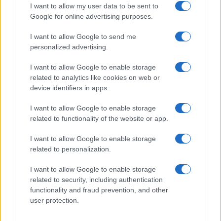
confessione di Perla Vatiero:
I want to allow my user data to be sent to
“Non riesco più a guardarlo”
Google for online advertising purposes.
I want to allow Google to send me
Grazia Kendi soffre per la fine della storia con
personalized advertising.
Mattia Scudieri: “So cosa ci ha distrutti”
Temptation Island, puntata speciale a
I want to allow Google to enable storage
settembre? Lo spoiler di Rosario Monetti
related to analytics like cookies on web or
Carmen Russo ed Enzo Paolo Turchi nel cast di
device identifiers in apps.
Amici? La loro risposta spiazza
I want to allow Google to enable storage
Marianna Scarci: “Saranno Famosi? Niente
related to functionality of the website or app.
cachet. Ecco com’era Maria De Filippi”
Temptation Island, Soraya Sabetta
I want to allow Google to enable storage
massacrata: “Sono stata minacciata di morte”
related to personalization.
I want to allow Google to enable storage
related to security, including authentication
functionality and fraud prevention, and other
user protection.