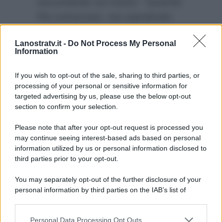
raccontando sul marito:
“Quando
l’ho conosciuto, ma soprattutto
quando ho conosciuto i suoi
Lanostratv.it -
Do Not Process My Personal
genitori, ho capito che era l’uomo
Information
giusto: insieme, ogni giorno,
stiamo costruendo la nostra vita”
.
If you wish to opt-out of the sale, sharing to third parties, or
processing of your personal or sensitive information for
targeted advertising by us, please use the below opt-out
section to confirm your selection.
Please note that after your opt-out request is processed you
may continue seeing interest-based ads based on personal
information utilized by us or personal information disclosed to
third parties prior to your opt-out.
You may separately opt-out of the further disclosure of your
personal information by third parties on the IAB’s list of
downstream participants.
Personal Data Processing Opt Outs
This information may also be disclosed by us to third parties