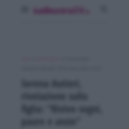
»
»
Home
Personaggi Tv
Serena Autieri,
rivelazione sulla figlia: “Rivivo sogni, paure e ansie”
Serena Autieri,
rivelazione sulla
figlia: “Rivivo sogni,
paure e ansie”