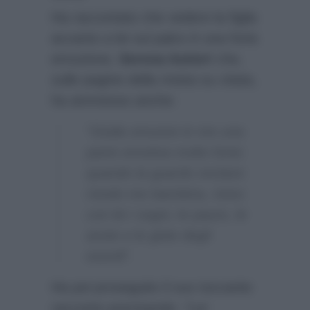
Ha raccontato che vedere la figlia
accanto a lei sul palco è una forte
emozione,
Serena Autieri
che,
sulle pagine della rivista su citata,
ha ammesso anche:
“Giulia smuove in me una
parte emotiva molto forte:
quando la guardo recitare
rivedo me bambina, rivivo
con lei i sogni, le paure, le
ansie e le gioie degli
esordi”.
Ha poi proseguito il suo toccante
racconto precisando:
“Lei