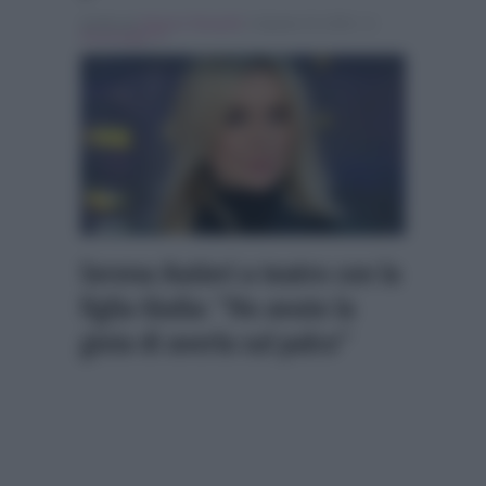
Scritto da
Simona Tranquilli
, il Agosto 19, 2024 , in
Personaggi Tv
Serena Autieri a teatro con la
figlia Giulia: “Ho avuto la
gioia di averla sul palco”