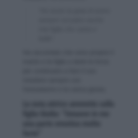
“Ho avuto la gioia di avere
sempre sul palco anche
mia figlia che canta e
balla”.
Ha raccontato che sono proprio il
marito e la figlia a darle la forza
per continuare a fare il suo
mestiere sempre con
l’entusiasmo e la carica giusta.
La nota attrice ammette sulla
figlia Giulia: “Smuove in me
una parte emotiva molto
forte”