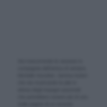
Sta trascorrendo le vacanze in
compagnia dell’amica di sempre,
Michelle Hunziker, Serena Autieri
che sta ricaricando le pile in
attesa degli impegni autunnali
che potrebbero essere più di uno.
Sulle pagine di un recente