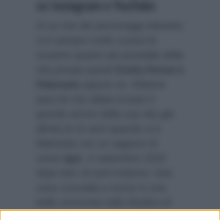
su Instagram e YouTube
Si sa che dei personaggi televisivi
si è sempre molto curiosi di
scoprire quanto più possibile della
vita privata quindi
Giulia Penna è
fidanzata
oppure no. Ebbene
pare lei che abbia trovato il
grande amore della sua vita già
all’età di 15 anni quando si è
fidanzata con un ragazzo di
nome
Igor
. A settembre 2023
dopo ben 16 anni insieme i due
sono convolati a nozze in una
bella cerimonia nella Basilica di
Santa Sabina a Roma. Dove è