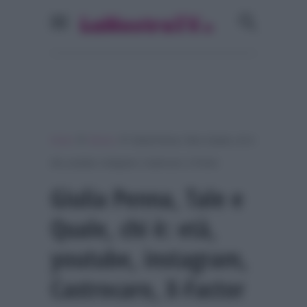
»
»
Home
Musica
Giulia Penna, Tale e Quale, chi è:
età, youtube, instagram, Castrocaro, X-Factor
Giulia Penna, Tale e
Quale, chi è: età,
youtube, instagram,
Castrocaro, X-Factor