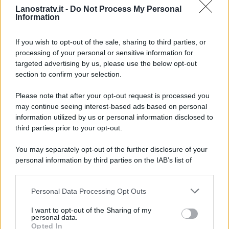
Lanostratv.it -
Do Not Process My Personal
possibile seguire Giulia Penna?
Information
Ovviamente u
YouTube
,
Facebook, e
Instagram
.
If you wish to opt-out of the sale, sharing to third parties, or
processing of your personal or sensitive information for
targeted advertising by us, please use the below opt-out
section to confirm your selection.
Please note that after your opt-out request is processed you
may continue seeing interest-based ads based on personal
information utilized by us or personal information disclosed to
third parties prior to your opt-out.
You may separately opt-out of the further disclosure of your
personal information by third parties on the IAB’s list of
downstream participants.
Personal Data Processing Opt Outs
This information may also be disclosed by us to third parties
ULTIME NOTIZIE
on the IAB’s List of Downstream Participants that may further
I want to opt-out of the Sharing of my
disclose it to other third parties.
personal data.
Temptation island, Karina
Opted In
Cascella al posto di Filippo