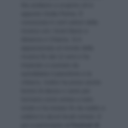
Ma andiamo a scoprire chi è
appunto Giulia Penna. È
conosciuta in certi settori della
musica con i brani Bacio a
distanza e Chiama. Si è
appassionata al mondo della
musica fin dai 12 anni e ha
imparato a suonare da
autodidatta il pianoforte e la
chitarra. Inoltre ha preso anche
lezioni di danza e canto per
formarsi come artista a tutto
tondo e ha iniziato fin da subito a
esibirsi in alcuni locali romani. E
poi a partecipato al
Festival di