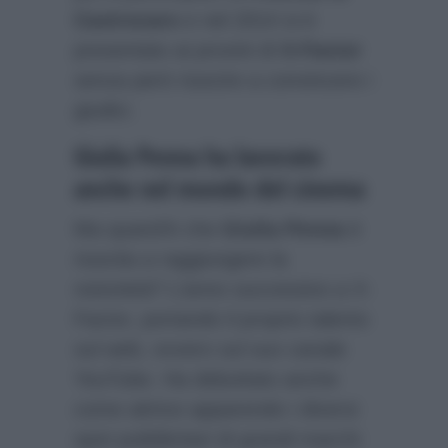
Castrocaro
e nel 2014 si è
presentato ai provini di
X-Factor
senza però riuscire a convincere i
giudici.
Giulia Penna ha lavorato
anche nel mondo del cinema
Ma quand’è che
Giulia Penna
è
riuscita a raggiungere la
notorietà? L’anno successivo a X-
Factor, portando il proprio talento
sul web, ovvero sul suo canale
YouTube. Ha debuttato anche
come attrice apparendo i diversi
spot pubblicitari di grandi marchi