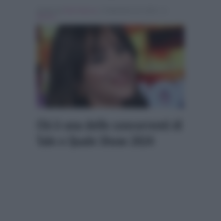
Scritto da
Denis Bocca
, il Settembre 20, 2024 , in
Musica
Chi è una delle concorrenti di
Tale e Quale Show 2024