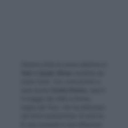
Stasera inizia la nuova edizione in
Tale e Quale Show
condotta da
Carlo Conti. Tra i concorrenti ci
sarà anche
Giulia Penna
, nata il
5 maggio del 1992 a Roma,
segno del Toro, che ha debuttato
nel 2014 esattamente 10 anni fa.
È una cantante e una influencer.