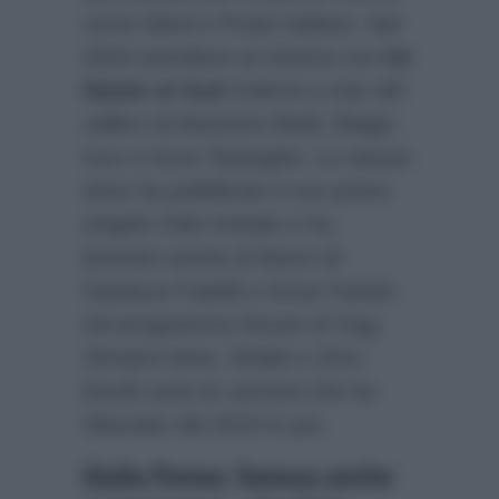
come Wind e Poste Italiane. Nel
2016 esordisce al cinema con
Un
Natale al Sud
insieme a star del
calibro di Massimo Boldi, Biagio
Izzo e Anna Tatangelo. Lo stesso
anno ha pubblicato il suo primo
singolo Odio l’estate e ha
lavorato anche al fianco di
Gianluca Fubelli e Omar Fantini
nel programma House of Gag.
Sempre bene, Shake e Zero
favole sono le canzoni che ha
rilasciato dal 2019 in poi.
Giulia Penna: famosa anche