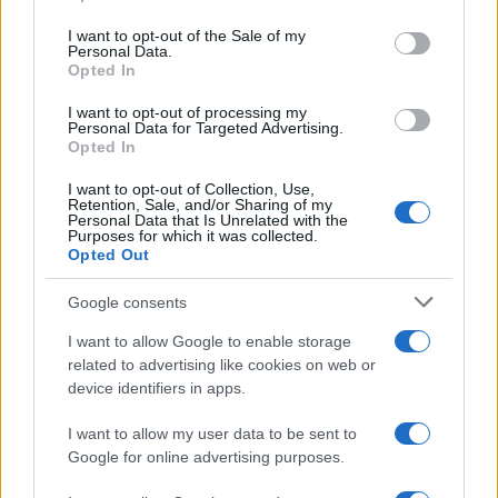
Please note that this website/app uses one or more Google
Bisciglia? La risposta spiazza
services and may gather and store information including but
I want to opt-out of the Sale of my
Personal Data.
not limited to your visit or usage behaviour. You may click to
Opted In
grant or deny consent to Google and its third-party tags to
Grande Fratello: Federica
use your data for below specified purposes in below Google
Rosatelli torna a parlare
I want to opt-out of processing my
dell’episodio del bicchiere
consent section.
Personal Data for Targeted Advertising.
lanciato
Opted In
I want to opt-out of Collection, Use,
Uomini e Donne, gossip su
Retention, Sale, and/or Sharing of my
Asmaa e Cristiano: “Si prendono
Personal Data that Is Unrelated with the
e si lasciano”
Purposes for which it was collected.
Opted Out
Amici, già finita tra Nicola
Google consents
Marchionni e Valentina Pesaresi:
“Siamo molto distanti”
I want to allow Google to enable storage
related to advertising like cookies on web or
device identifiers in apps.
La Ruota della Fortuna,
complimenti per Gerry Scotti:
I want to allow my user data to be sent to
“Avrai un futuro fantastico”
Google for online advertising purposes.