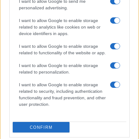
I want to allow Google to send me
Helena Prestes e Javier Martinez sono in crisi
oppure no? Lui rompe il silenzio
personalized advertising.
Uomini e Donne, sfogo al veleno di Ludovica
I want to allow Google to enable storage
Valli: “Letto cose sconvolgenti su di me”
related to analytics like cookies on web or
Uomini e Donne, retroscena di Alice
device identifiers in apps.
Barisciani: “Ricevevo minacce e insulti”
I want to allow Google to enable storage
Belen Rodriguez ritrova la serenità: il bacio
related to functionality of the website or app.
con il compagno Gaetano Fidanzati
Uomini e Donne, Elisabetta Gigante in
I want to allow Google to enable storage
ospedale: “Barcollo ma non mollo”
related to personalization.
I want to allow Google to enable storage
related to security, including authentication
functionality and fraud prevention, and other
user protection.
Programmi Tv
Personaggi
Serie Tv
CONFIRM
Soap
Gossip
Musica
Ascolti Tv