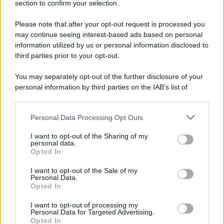
section to confirm your selection.
Please note that after your opt-out request is processed you
may continue seeing interest-based ads based on personal
information utilized by us or personal information disclosed to
third parties prior to your opt-out.
You may separately opt-out of the further disclosure of your
personal information by third parties on the IAB’s list of
downstream participants.
Personal Data Processing Opt Outs
This information may also be disclosed by us to third parties
on the IAB’s List of Downstream Participants that may further
ULTIME NOTIZIE
I want to opt-out of the Sharing of my
disclose it to other third parties.
personal data.
Helena Prestes e Javier Martinez
Opted In
sono in crisi oppure no? Lui
Please note that this website/app uses one or more Google
rompe il silenzio
services and may gather and store information including but
I want to opt-out of the Sale of my
Personal Data.
not limited to your visit or usage behaviour. You may click to
Opted In
grant or deny consent to Google and its third-party tags to
Uomini e Donne, sfogo al veleno
use your data for below specified purposes in below Google
di Ludovica Valli: “Letto cose
I want to opt-out of processing my
consent section.
sconvolgenti su di me”
Personal Data for Targeted Advertising.
Opted In