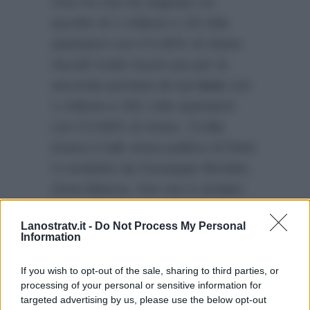
Che Fa che ha segnato un
ascolto di 1 milione e 33 mila
spettatori con il 5.60% di share.
Ascolti molto buoni poi per la
seconda puntata de
Le Iene
con
1 milione e 291 mila spettatori
con il 9.66% di share. Crolla
invece il talk show politico di Rete
4 condotto da Giuseppe Brindisi,
Zona Bianca, che non è andato
oltre uno share del 3.90%.
Lanostratv.it -
Do Not Process My Personal
Presadiretta su Rai3 ha invece
Information
totalizzato 968 mila spettatori con
il 5.30% di share.
If you wish to opt-out of the sale, sharing to third parties, or
processing of your personal or sensitive information for
targeted advertising by us, please use the below opt-out