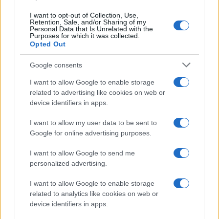
I want to opt-out of Collection, Use,
Uomini e Donne, retroscena di
Retention, Sale, and/or Sharing of my
Alice Barisciani: “Ricevevo
Personal Data that Is Unrelated with the
minacce e insulti”
Purposes for which it was collected.
Opted Out
Belen Rodriguez ritrova la
Google consents
serenità: il bacio con il
compagno Gaetano Fidanzati
I want to allow Google to enable storage
related to advertising like cookies on web or
device identifiers in apps.
Uomini e Donne, Elisabetta
Gigante in ospedale: “Barcollo
I want to allow my user data to be sent to
ma non mollo”
Google for online advertising purposes.
I want to allow Google to send me
Temptation Island, affari d’oro per Giovanni
personalized advertising.
Grazioso: attività in espansione?
Benjamin Mascolo replica alla sua ex
I want to allow Google to enable storage
fidanzata Bella Thorne: “Dicono di me…”
related to analytics like cookies on web or
Amici, Simone Nolasco vittima di un
device identifiers in apps.
incidente: “Mi è passata tutta la vita davanti”