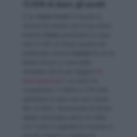
13.92% di share: gli ascolti
E se
Carlo Conti
è riuscito a
vincere la serata con il suo show
evento
Cento
portandosi a casa
oltre il 19% di share quanto ha
totalizzato invece
Canale 5
con la
fiction turca La rosa della
vendetta (QUA per leggere
le
anticipazioni
)? La serie ha
conquistato 2 milioni e 278 mila
spettatori a casa con uno share
del 13.92%. Nonostante la fiction
abbia comunque perso la sfida
con Conti si segnala la crescita in
ascolti rispetto a settimana