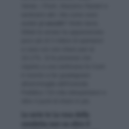
Venier, i Pooh, Massimo Ranieri e
tantissimi altri. Ma come sono
andati gli
ascolti
? Molto bene.
Difatti la serata ha appassionato
poco più di 3 milioni di spettatori
a casa con uno share pari al
19.17%. Si fa presente che
rispetto a una settimana fa Conti
è riuscito a far guadagnare
all’ammiraglia dell’Azienda
Pubblica 719 mila telespettatori e
oltre 4 punti di share in più.
La serie tv La rosa della
vendetta non va oltre il