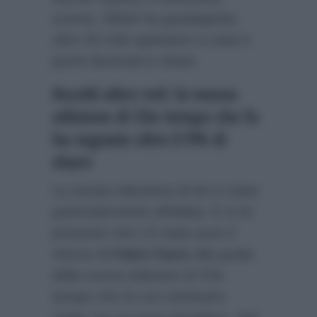
scorsa. Difatti ha guadagnato
oltre 40 mila spettatori a casa e
pochi decimali in share.
Ascolti altre reti: la nuova
edizione di Che tempo che fa
ha segnato oltre il 9% di
share
La serata televisiva di ieri è stata
particolarmente affollata. E si fa
presente che c’è stato pure il
ritorno di
Fabio Fazio
alla guida
della nuova edizione di Che
tempo che fa con tantissimi