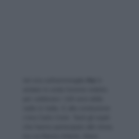
Ieri era sull’ammiraglia
Rai
è
andato in onda l’evento indetto
per celebrare i 100 anni della
radio in Italia. E alla conduzione
c’era Carlo Conti. Tanti gli ospiti
che hanno partecipato allo show,
tra cui Renzo Arbore, Mara