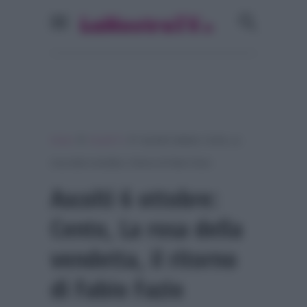
»
»
Home
Ascolti Tv
Ascolti 6 ottobre: Cento, La
rosa della vendetta, il ritorno di Fabio Fazio
Ascolti 6 ottobre:
Cento, La rosa della
vendetta, il ritorno
di Fabio Fazio