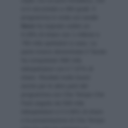
ospiti, tra cui pure Amadeus, che
si è raccontato a 360 gradi. Il
programma in onda sul canale
Nove
ha segnato subito un
9.28% di share con 1 milione e
790 mila spettatori a casa. La
parte invece denominata Il Tavolo
ha conquistato 998 mila
telespettatori con il 7.97% di
share. Risultati molto buoni
anche per le altre parti del
programma con Che Tempo Che
Farà seguito da 508 mila
telespettatori e il 3.06% di share
e la presentazione di Che Tempo