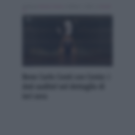
Scritto da
Alessio Cimino
, il Ottobre 7, 2024 , in
Ascolti
Tv
Bene Carlo Conti con Cento: i
dati auditel nel dettaglio di
ieri sera