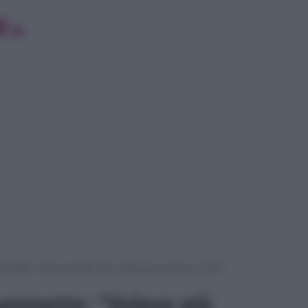
 ammette: “Volevo più figli. Vita complicata quand’ero al TG3”
i ammette: “Volevo più