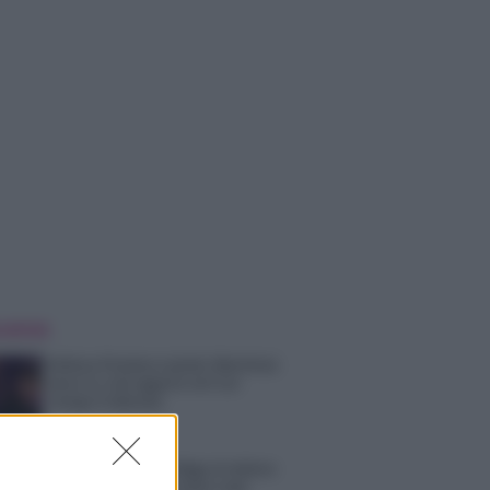
 NOTIZIE
Helena Prestes e Javier Martinez
sono in crisi oppure no? Lui
rompe il silenzio
Uomini e Donne, sfogo al veleno
di Ludovica Valli: “Letto cose