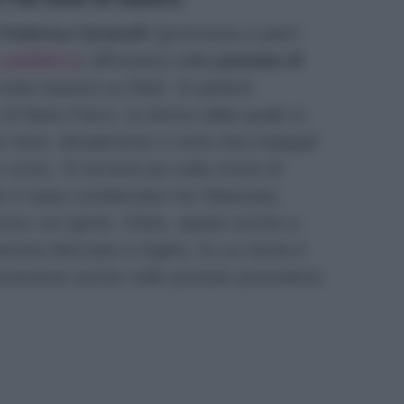
Federica Sciarelli
(promossa a pieni
 pubblico
) affronterà nella
puntata di
nda stasera su Rai3. Si parlerà
 di Mara Favro, la donna della quale si
e mesi: attualmente ci sono due indagati
 corso. Si tornerà poi sulla morte di
e è stata condannata l’ex fidanzata,
rso con ignoti. Infine, spazio anche a
ma bloccata in Egitto, la cui storia è
missione anche nelle puntate precedenti.