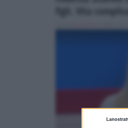
figli. Vita compli
Scritto da
Emanuele Fiocca
, il Ottobre 9, 2024 
Lanostratv