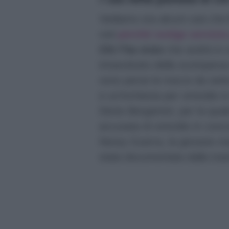
Vediamo ora alcuni casi che
voti
perché svolge servizio
Chi l’ha visto
che andrà in o
innanzitutto della scomparsa
sono perse le tracce da sett
e un’inchiesta per omicidio in
Denis Bergamini, per la qual
accusata di omicidio in conco
Nessy Guerra, la giovane mam
stata documentata dalla tras