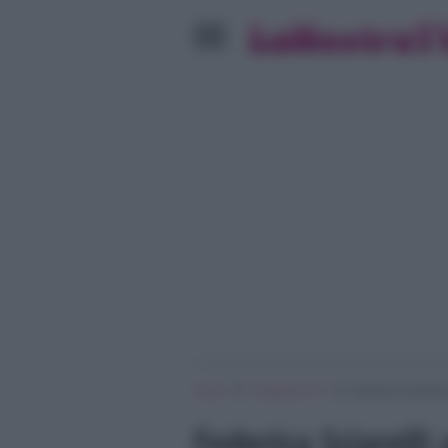
»
»
Home
Programmi Tv
Federica Sciarelli
Federica Sciarell