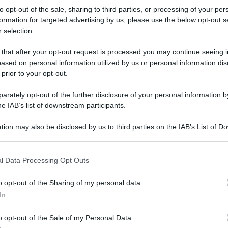
to opt-out of the sale, sharing to third parties, or processing of your per
ttrice di Chi l’ha visto
formation for targeted advertising by us, please use the below opt-out s
 selection.
 that after your opt-out request is processed you may continue seeing i
ased on personal information utilized by us or personal information dis
 prior to your opt-out.
rately opt-out of the further disclosure of your personal information by
he IAB’s list of downstream participants.
tion may also be disclosed by us to third parties on the IAB’s List of 
 that may further disclose it to other third parties.
 that this website/app uses one or more Google services and may gath
l Data Processing Opt Outs
including but not limited to your visit or usage behaviour. You may click 
 to Google and its third-party tags to use your data for below specifi
o opt-out of the Sharing of my personal data.
Tempta
i l’ha visto
nella prima serata di oggi,
ogle consent section.
Grazio
In
ima del quale la padrona di casa
Benjam
ato un’intervista ai microfoni di uno degli
fidanz
o opt-out of the Sale of my Personal Data.