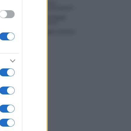
 Simone Nolasco vittima di un
nte: “Mi è passata tutta la vita davanti”
ico in famiglia, l’appello di Margot
nyi: “Necessario il suo ritorno!”
tion Island, Danilo D’Angelo ammette:
 un periodo semplice”