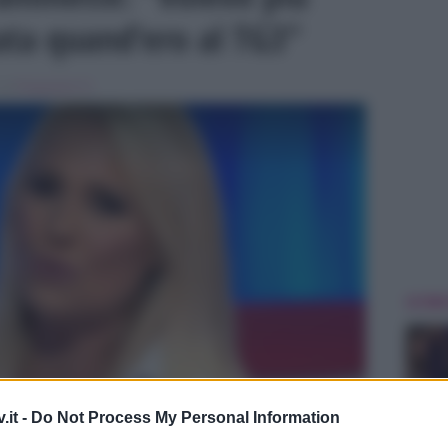
cata quand’ero al TG3”
, in
Programmi Tv
ULTIME
.it -
Do Not Process My Personal Information