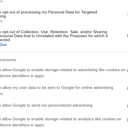
In
e
Nuovo,
raccontandosi a 360 gradi tra
Amici,
incide
roposito di quest’ultima, ha ammesso che
to opt-out of processing my Personal Data for Targeted
ing.
Un med
 figli (ne ha solo uno, ormai grande),
In
Sikabo
no sempre piaciuti ma spesso noi donne ci
Tempta
o opt-out of Collection, Use, Retention, Sale, and/or Sharing
“Non è
ersonal Data that Is Unrelated with the Purposes for which it
riorità, come per esempio il nostro
lected.
 episodio molto toccante, rivelando:
Out
di morire, il mio ex direttore Sandro
consents
 disse: “Il mio più grande rammarico è
o allow Google to enable storage related to advertising like cookies on
osì tanto voi del TG3 che non siete
evice identifiers in apps.
iglie normali”.
o allow my user data to be sent to Google for online advertising
s.
to, che la Sciarelli ha lavorato al TG3
te dal 1987 al 2004, anno in cui è
to allow Google to send me personalized advertising.
’ha visto.
o allow Google to enable storage related to analytics like cookies on
ra molto complicata”
evice identifiers in apps.