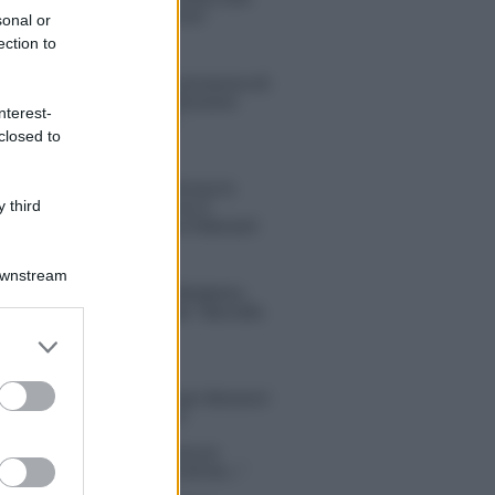
sconvolgenti su di me”
sonal or
ection to
Uomini e Donne, retroscena di
Alice Barisciani: “Ricevevo
nterest-
minacce e insulti”
closed to
Belen Rodriguez ritrova la
 third
serenità: il bacio con il
compagno Gaetano Fidanzati
Downstream
Uomini e Donne, Elisabetta
Gigante in ospedale: “Barcollo
ma non mollo”
er and store
to grant or
ed purposes
tion Island, affari d’oro per Giovanni
so: attività in espansione?
in Mascolo replica alla sua ex
ata Bella Thorne: “Dicono di me…”