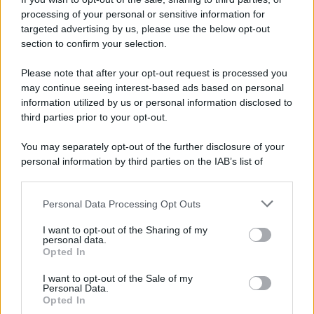
ballare.
processing of your personal or sensitive information for
targeted advertising by us, please use the below opt-out
section to confirm your selection.
Please note that after your opt-out request is processed you
may continue seeing interest-based ads based on personal
information utilized by us or personal information disclosed to
third parties prior to your opt-out.
You may separately opt-out of the further disclosure of your
personal information by third parties on the IAB’s list of
downstream participants.
Personal Data Processing Opt Outs
This information may also be disclosed by us to third parties
ULTIME NOTIZIE
on the IAB’s List of Downstream Participants that may further
I want to opt-out of the Sharing of my
disclose it to other third parties.
personal data.
Amici: Opi svela una volta per
Opted In
tutte che tipo di rapporto ha con
Please note that this website/app uses one or more Google
Michelle
services and may gather and store information including but
I want to opt-out of the Sale of my
Personal Data.
not limited to your visit or usage behaviour. You may click to
Opted In
grant or deny consent to Google and its third-party tags to
Temptation Island, Danilo diffida