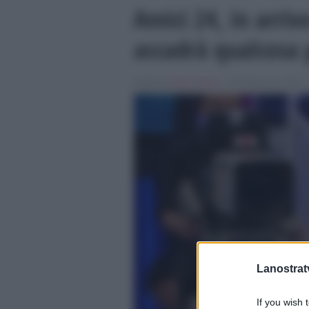
Amici 24, in arriv
accadrà qualcosa 
Scritto da
Giulia Tolace
, il Dicembre 14, 2024 ,
Lanostratv
If you wish 