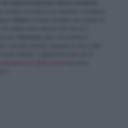
e di improvvisazione danza condotta
 andare in onda in un daytime. A sfidarsi
ca e Chiara
e il loro compito era quello di
he abbia vinto Alessio tra i tre e il
che per
Garrison
pare che anche il
sio votando tramite applausi in base alle
 Giulia Stabile. L’appuntamento con il
anticipazioni della puntata
)
come
e 5.