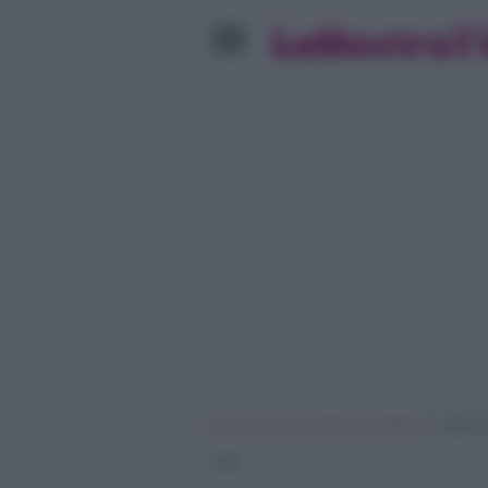
»
»
Home
Amici di Maria De Filippi
Amici 24
volta