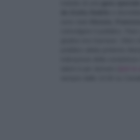
trattato di una
gara special
da Giulia Stabile
e dovrebbe
sono stati
Alessio, Frances
coinvolgere il pubblico. Pare c
giudice era Garrison. Oltre 
pubblico abbia preferito Ales
indicazione della conduttrice
talent è per domani (
QUI le 
sempre dalle 14:00 su Canal