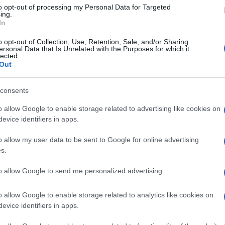
 che però pare non rappresenti un
Raffael
to opt-out of processing my Personal Data for Targeted
ha det
ing.
. A seguire la puntate sono state le talpe
In
The Vo
piegato come ci sarà una
puntata
Fiorel
o opt-out of Collection, Use, Retention, Sale, and/or Sharing
ersonal Data that Is Unrelated with the Purposes for which it
ndotto da Elena D’Amario
che vedrà
Ascolt
lected.
Montal
Out
ola: Luk3, Daniele e Antonia. Un’altra parte
iguarda una speciale
puntata del daytime
consents
in cui ci sarà una gara di improvvisazione
o allow Google to enable storage related to advertising like cookies on
ara e Francesca esibirsi davanti
evice identifiers in apps.
 Garrison. Vediamo nei paragrafi seguenti
o allow my user data to be sent to Google for online advertising
razione e scopriamo quando andranno in
s.
iali.
to allow Google to send me personalized advertising.
strazione
o allow Google to enable storage related to analytics like cookies on
nello speciale
showcase Enel di Amici
evice identifiers in apps.
mario
si esibiranno Luk3, Daniele e