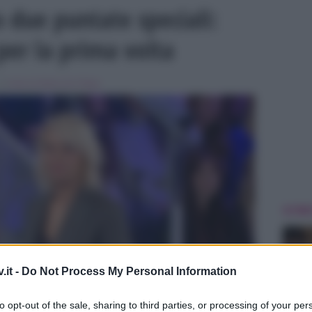
o due puntate speciali:
per la prima volta
 in
Amici di Maria De Filippi
ULTIME
.it -
Do Not Process My Personal Information
to opt-out of the sale, sharing to third parties, or processing of your per