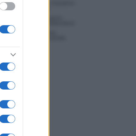
la Griggi su Chi l’ha visto: “Sciarelli mi
to di essere meno buona”
ice Senior, rivoluzione in giuria:
la Mannoia sostituisce Loredana Bertè
i Tv 3 agosto: vince Il Giovane
bano, Ruota ad un passo dal 30%