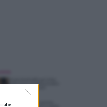
 NOTIZIE
Grazia Kendi soffre per la fine
della storia con Mattia Scudieri:
“So cosa ci ha distrutti”
Temptation Island, puntata
sonal or
speciale a settembre? Lo spoiler