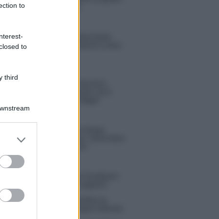
ection to
di Rosario Monetti
nterest-
Carmen Russo ed Enzo Paolo
Turchi nel cast di Amici? La loro
closed to
risposta spiazza
 third
Marianna Scarci: “Saranno
Famosi? Niente cachet. Ecco
com’era Maria De Filippi”
Downstream
Temptation Island, Soraya
er and store
Sabetta massacrata: “Sono stata
to grant or
minacciata di morte”
ed purposes
 Dal Corso come sta dopo l’incidente:
zione fatta. Ecco cosa mi aspetta”
tion Island torna a settembre su
 5? Raffaella Mennoia rompe il silenzio