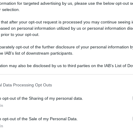
formation for targeted advertising by us, please use the below opt-out s
 selection.
i Amici 24
 that after your opt-out request is processed you may continue seeing i
ased on personal information utilized by us or personal information dis
 prior to your opt-out.
rately opt-out of the further disclosure of your personal information by
he IAB’s list of downstream participants.
tion may also be disclosed by us to third parties on the IAB’s List of 
 that may further disclose it to other third parties.
 that this website/app uses one or more Google services and may gath
l Data Processing Opt Outs
including but not limited to your visit or usage behaviour. You may click 
 to Google and its third-party tags to use your data for below specifi
o opt-out of the Sharing of my personal data.
ogle consent section.
In
Andrea
“Opera
uova puntata dello speciale domenicale
o opt-out of the Sale of my Personal Data.
Tempta
In
Canale
via oggi, sabato 14 dicembre, è stata