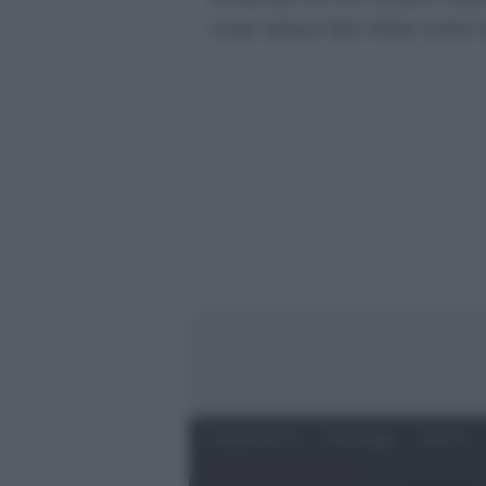
cose senza fare finta come 
Programmi Tv
Personaggi
Serie Tv
Preferenze Privacy
‐
Privacy
Lanostratv.it è un sito 