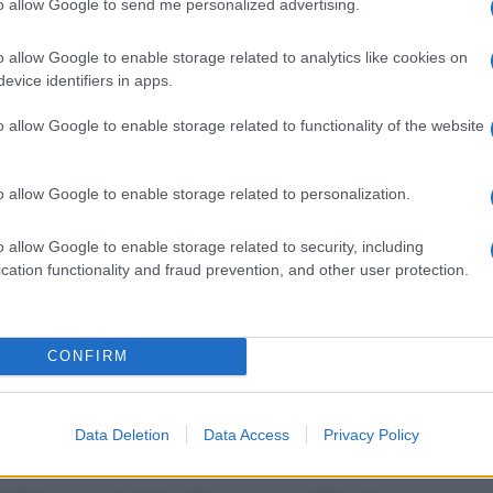
to allow Google to send me personalized advertising.
atello
ha poi fatto una rivelazione
? Non ha nascosto che qualora la sua
o allow Google to enable storage related to analytics like cookies on
se essere eliminata lunedì prossimo
evice identifiers in apps.
 più spiata dagli italiani:
o allow Google to enable storage related to functionality of the website
a dopo tutto quello che è successo…Io
o allow Google to enable storage related to personalization.
a dagli italiani, il quale nei giorni scorsi
o allow Google to enable storage related to security, including
cation functionality and fraud prevention, and other user protection.
n Shaila
, ha poi dichiarato che gli autori
lia
Mediaset
avrebbero dovuto agire in
e funziona tutto questo? Dovevano fare
CONFIRM
r gli altri concorrenti…”
lverato ha annunciato la sua intenzione
Data Deletion
Data Access
Privacy Policy
tello