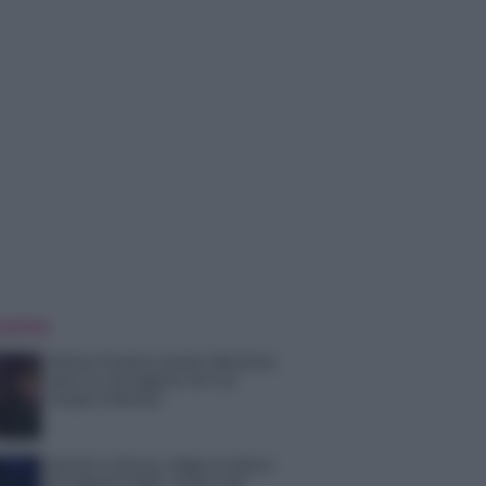
 NOTIZIE
Helena Prestes e Javier Martinez
sono in crisi oppure no? Lui
rompe il silenzio
Uomini e Donne, sfogo al veleno
di Ludovica Valli: “Letto cose