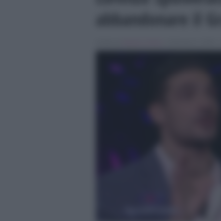
abbandonare il Gr
Scritto da
Alessio Cimino
, il Gennaio 9, 2025 , 