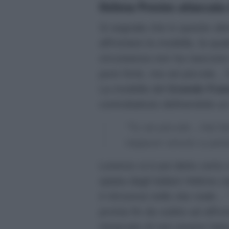
Helena Prestes attaccata 
Si segnala che in queste ult
affrontare la modella, la qua
circostanza non ha nascosto
pure forte, ma sei piccola…T
La modella del
Grande Frat
controbattuto definendolo un
“Tu sei piccolo…Hai fa
neppure venuto a parl
Lorenzo si è poi detto certo 
spiata dagli italiani Helena
ti ritroverai nella vita reale…
pronta fin da subito ad affro
rimarcato di non essere fals