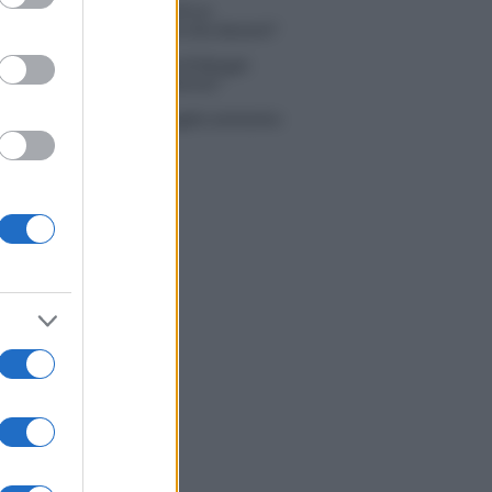
 Simone Nolasco vittima di un
nte: “Mi è passata tutta la vita davanti”
ico in famiglia, l’appello di Margot
nyi: “Necessario il suo ritorno!”
tion Island, Danilo D’Angelo ammette:
 un periodo semplice”