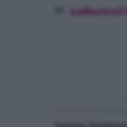
»
»
Home
Grande Fratello
Lorenzo Spolver
Lorenzo Spolverat