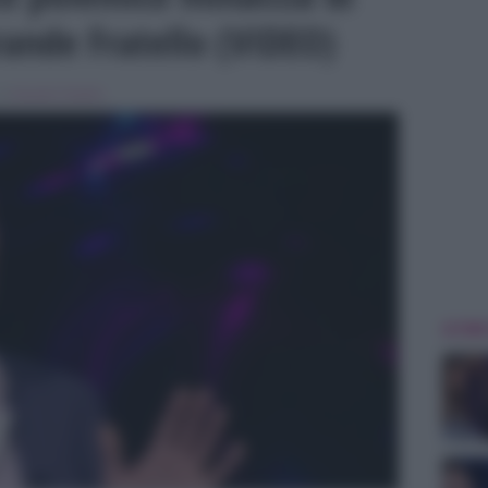
ande Fratello (VIDEO)
in
Grande Fratello
ULTIME