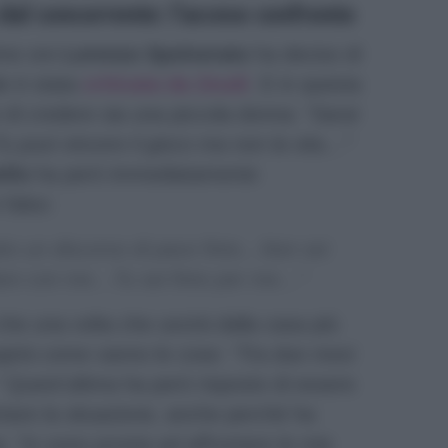
dal concorrente: l’acceso confronto
ime ore
Lorenzo Spolverato
ha deciso di
le è stata
criticata da Zeudi
. E in questa
 di credere sia una piccola donna:
“Sarai
u puoi vincere il gioco ma non la vita…”
ello
ha però immediatamente
 falso:
tto un discorso di pace finto…Non sei
are con me…Tu sei finto per me…”
che una volta che uscirà dalla casa più
 capirà come vanno le cose:
“Tra due mesi
”
Quest’ultima ha però risposto di essere
ntare la situazione, anche perchè ha
a:
“Io sono pronta ad affrontare le mie