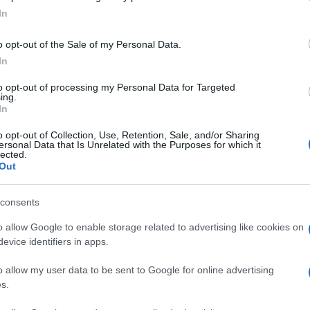
ogle consent section.
esta che non ha convinto la maggior
Amici,
In
incide
a ritenendola non equa e decisamente
Un med
o opt-out of the Sale of my Personal Data.
sso modo pure
Lorenzo Spolverato
.
Sikabo
In
tto mistero di credere che gli autori del
Tempta
“Non è
to opt-out of processing my Personal Data for Targeted
o un grande errore:
ing.
In
 se lo vedi con la mente lucida può
o opt-out of Collection, Use, Retention, Sale, and/or Sharing
te, ma il fatto è che viene giustificata
ersonal Data that Is Unrelated with the Purposes for which it
lected.
inisce con un televoto in cui ci sono le
Out
penalizzate e altre tre persone che
consents
o allow Google to enable storage related to advertising like cookies on
scosto tutto il suo dispiacere.
evice identifiers in apps.
 a lasciare il reality show qualora
o allow my user data to be sent to Google for online advertising
inata
s.