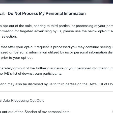
 autori del Grande Fratello
.it -
Do Not Process My Personal Information
to opt-out of the sale, sharing to third parties, or processing of your per
formation for targeted advertising by us, please use the below opt-out s
 selection.
 that after your opt-out request is processed you may continue seeing i
ased on personal information utilized by us or personal information dis
 prior to your opt-out.
rately opt-out of the further disclosure of your personal information by
he IAB’s list of downstream participants.
tion may also be disclosed by us to third parties on the IAB’s List of 
 that may further disclose it to other third parties.
Tempta
ty show condotto da
Alfonso Signorini
Grazio
 that this website/app uses one or more Google services and may gath
i mandare in nomination d’ufficio
Helena
l Data Processing Opt Outs
Benjam
including but not limited to your visit or usage behaviour. You may click 
Jessica Morlacchi
insieme ai nominati
fidanz
 to Google and its third-party tags to use your data for below specifi
o opt-out of the Sharing of my personal data.