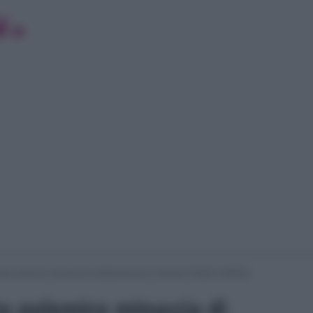
ato polemico minaccia di abbandonare il Grande Fratello (VIDEO)
o polemico minaccia di