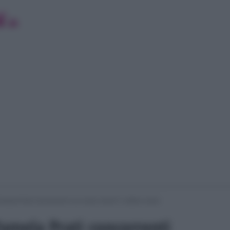
Pamela Prati concorrenti in un nuovo show? L’ultimo rumor
Pamela Prati concorrenti