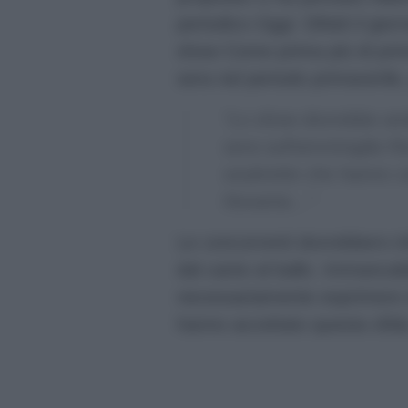
periodico
Oggi
. Difatti il gi
show Come prima più di prim
sera nel periodo primaverile,
“Lo show dovrebbe anda
sera sull’ammiraglia R
soubrette che hanno cal
Novanta…”
Le concorrenti dovrebbero in
dal canto al ballo. Immancabi
necessariamente esprimere de
hanno accettato questa sfida