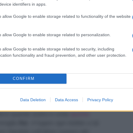
evice identifiers in apps.
Difatti in base alle
indiscrezioni
raccolte
log.it
pare che nel programma di
Rai
o allow Google to enable storage related to functionality of the website
ini:
“Oltre alla Prati, anticipata da Oggi, ci
emo delle belle…”
Insomma le due, dopo
o allow Google to enable storage related to personalization.
agaglino di Pingitore e aver partecipato al
o allow Google to enable storage related to security, including
, sembra davvero che torneranno a
cation functionality and fraud prevention, and other user protection.
gramma che in base alle anticipazioni
.
CONFIRM
 nuovo show Come prima più di
Data Deletion
Data Access
Privacy Policy
nel cast pare ci saranno
Pamela Prati e
dersi quando andrà in onda
questo
iraglia
Rai
. A fugare ogni dubbio a tal
rto Dandolo sull’ultimo numero del