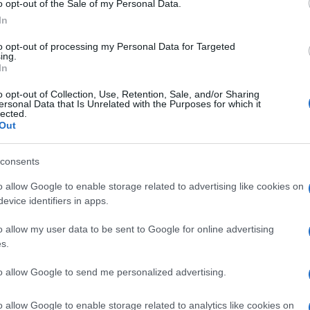
o opt-out of the Sale of my Personal Data.
soubrette che hanno visto i loro anni di
Amici:
di rap
In
nni Novanta. Ebbene il giornalista è
Tempta
ina del casting sarebbe già partita. A tal
to opt-out of processing my Personal Data for Targeted
Giorda
ing.
scree
ndolo è venuto a conoscenza che la
In
Ballan
missione dell’ammiraglia
Rai
avrebbe già
o opt-out of Collection, Use, Retention, Sale, and/or Sharing
Carluc
ersonal Data that Is Unrelated with the Purposes for which it
e a quanto pare sarebbe ad un passo
lected.
Out
orti e si avvia a chiudere la trattativa
consents
nel cast di un nuovo talent firmato Carlo
o allow Google to enable storage related to advertising like cookies on
evice identifiers in apps.
ast della nuova trasmissione?
o allow my user data to be sent to Google for online advertising
s.
to allow Google to send me personalized advertising.
rò l’unica ad un passo dalla firma del
 nuovo show di
Carlo Conti
intitolato
o allow Google to enable storage related to analytics like cookies on