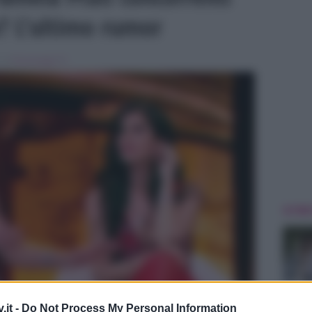
? L’ultimo rumor
, in
Personaggi Tv
ULTIME
.it -
Do Not Process My Personal Information