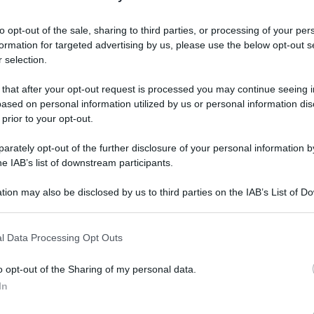
a del nuovo show di Rai Uno?
to opt-out of the sale, sharing to third parties, or processing of your per
formation for targeted advertising by us, please use the below opt-out s
 selection.
 that after your opt-out request is processed you may continue seeing i
ased on personal information utilized by us or personal information dis
 prior to your opt-out.
rately opt-out of the further disclosure of your personal information by
he IAB’s list of downstream participants.
tion may also be disclosed by us to third parties on the IAB’s List of 
 that may further disclose it to other third parties.
 that this website/app uses one or more Google services and may gath
l Data Processing Opt Outs
including but not limited to your visit or usage behaviour. You may click 
Un med
ltimo numero del settimanale
Oggi
ha
 to Google and its third-party tags to use your data for below specifi
Sikabo
o opt-out of the Sharing of my personal data.
ogle consent section.
o show ideato da
Carlo Conti
, il cui titolo
In
Tempta
a più di prima
. E in questo programma
“Non è