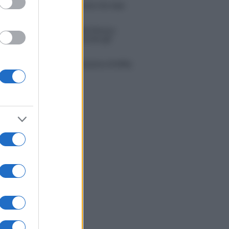
 Opi svela una volta per tutte che tipo
porto ha con Michelle
tion Island, Danilo diffida Simona
no che replica: “Ho conservato gli
n”
do con le stelle 2026, rivoluzione di Milly
ci: tutte le indiscrezioni