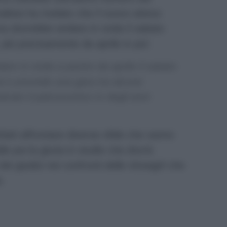
ornalista ha rivelato che il nuovo atteso
a dovrebbe andare in onda il sabato
 più precisamente da aprile in poi:
re in onda a partire da aprile il sabato
ai e prevede una gara tra alcune
cato il palcoscenico tv degli anni
fatti affrontare diverse sfide che vanno
le poi la giuria in studio che dovrà
i giudizi nei confronti delle showgirl che
.