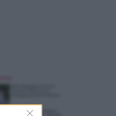
 NOTIZIE
Belen Rodriguez ritrova la
serenità: il bacio con il
compagno Gaetano Fidanzati
Uomini e Donne, Elisabetta
Gigante in ospedale: “Barcollo