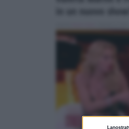
in un nuovo show
Scritto da
Alessio Cimino
, il Gennaio 23, 2025 
Lanostratv