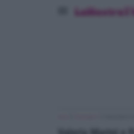
»
»
Home
Personaggi Tv
Valeria Marini e 
Valeria Marini e 