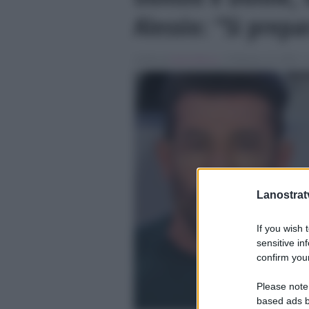
Alessio: “Si prepa
Scritto da
Denis Bocca
, il Febbraio 10, 2025 , 
Lanostratv
If you wish 
sensitive in
confirm your
Please note
based ads b