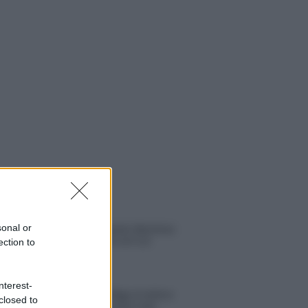
 NOTIZIE
sonal or
Helena Prestes e Javier Martinez
sono in crisi oppure no? Lui
ection to
rompe il silenzio
nterest-
Uomini e Donne, sfogo al veleno
closed to
di Ludovica Valli: “Letto cose