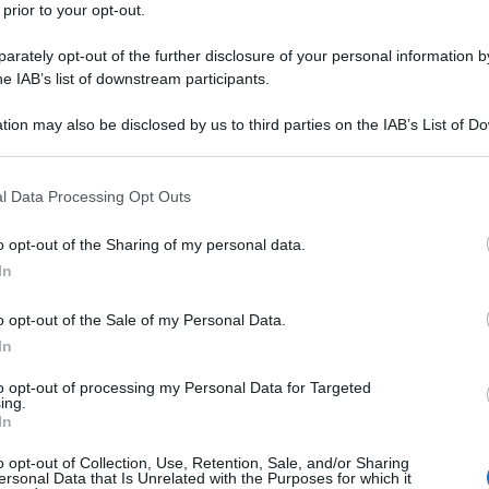
 prior to your opt-out.
ni Sperti: “Sta preparando il terreno”
rately opt-out of the further disclosure of your personal information by
he IAB’s list of downstream participants.
tion may also be disclosed by us to third parties on the IAB’s List of 
 that may further disclose it to other third parties.
 that this website/app uses one or more Google services and may gath
l Data Processing Opt Outs
including but not limited to your visit or usage behaviour. You may click 
 to Google and its third-party tags to use your data for below specifi
o opt-out of the Sharing of my personal data.
ogle consent section.
In
o opt-out of the Sale of my Personal Data.
In
to opt-out of processing my Personal Data for Targeted
Tempta
ni e Donne
al centro dello studio ci sono
ing.
Grazio
In
stanno conoscendo da poco. Come sta
Benjam
ione? Cosa sta succedendo? Tutto bene
o opt-out of Collection, Use, Retention, Sale, and/or Sharing
fidanz
ersonal Data that Is Unrelated with the Purposes for which it