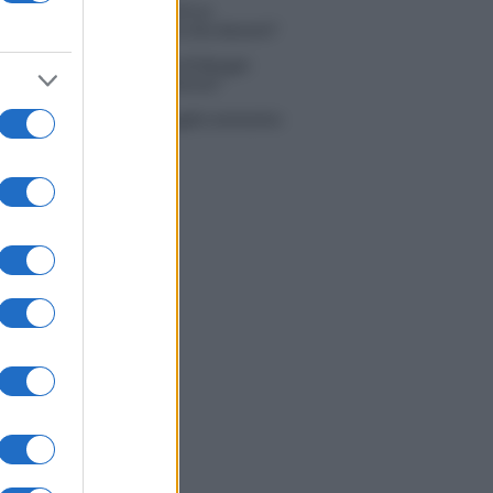
 Simone Nolasco vittima di un
nte: “Mi è passata tutta la vita davanti”
ico in famiglia, l’appello di Margot
nyi: “Necessario il suo ritorno!”
tion Island, Danilo D’Angelo ammette:
 un periodo semplice”