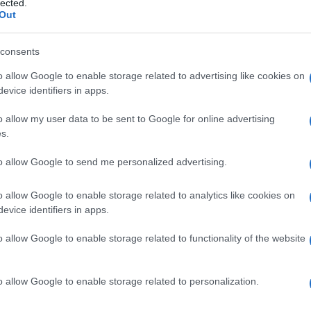
lected.
a spiegato:
“Lei ha avuto questa
Amici,
Out
incide
ssione legati alla mancanza che prova
Un med
bata parecchio”
. E lei ha spiegato che
“mi
consents
Sikabo
na da mio figlio. Gli ho spiegato che era
Tempta
o allow Google to enable storage related to advertising like cookies on
“Non è
to all’attacco l’opinionista
Gianni Sperti
:
evice identifiers in apps.
 un certo punto la mollerà. Tanto di
o allow my user data to be sent to Google for online advertising
ale per il figlio”
.
s.
’ prorompente. Non sono abituato”
to allow Google to send me personalized advertising.
ebbe voluto abbreviare la sua permanenza”
o allow Google to enable storage related to analytics like cookies on
evice identifiers in apps.
Alessio
a
Uomini e Donne
,
“le ho detto
t’esperienza. Le ho fatto un appunto
o allow Google to enable storage related to functionality of the website
o all’inizio”
. Per questi discorsi il
a Gianni Sperti mentre Tina Cipollari ha
o allow Google to enable storage related to personalization.
o potrebbe essere lasciata. Prima di