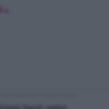
 Gianni Sperti contro Alessio: “Si prepara a lasciare Gaia”
ianni Sperti contro