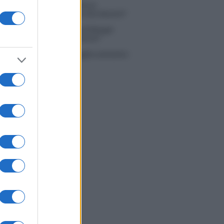
 Simone Nolasco vittima di un
nte: “Mi è passata tutta la vita davanti”
ico in famiglia, l’appello di Margot
nyi: “Necessario il suo ritorno!”
tion Island, Danilo D’Angelo ammette:
 un periodo semplice”