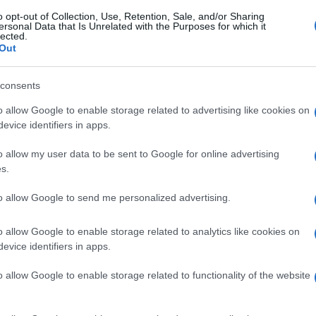
le. E ha anche parlato dei tanti figli e
Amici,
o opt-out of Collection, Use, Retention, Sale, and/or Sharing
incide
ersonal Data that Is Unrelated with the Purposes for which it
 si commuove quando li vede, perché
lected.
Un med
i quando avranno vent’anni”
. Le sue
Out
Sikabo
n casa non si capisce più nulla. Dicono che
Tempta
consents
“Non è
 non è vero, è che sono teso. Anche quando
o allow Google to enable storage related to advertising like cookies on
ché siamo vivi. Mi fanno sentire importante
evice identifiers in apps.
.
o allow my user data to be sent to Google for online advertising
“Quando salgo sul palco dò tutto me
s.
to allow Google to send me personalized advertising.
hé ho dato una manciata di canzoni e ho
o allow Google to enable storage related to analytics like cookies on
raccontato
Gigi D’Alessio a Verissimo
,
evice identifiers in apps.
apisci di sì quando senti l’applauso. Sono
o allow Google to enable storage related to functionality of the website
a vita”
. Poi ha raccontato che ha
e già dirigeva un’orchestra a 17 anni, e