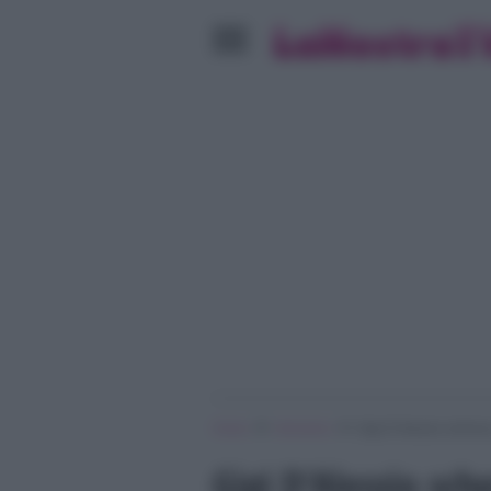
»
»
Home
Verissimo
Gigi D’Alessio scherza
Gigi D’Alessio sch