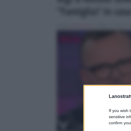
“Famiglia? In casa
Scritto da
Denis Bocca
, il Maggio 11, 2025 , in
Lanostratv
If you wish 
sensitive in
confirm your