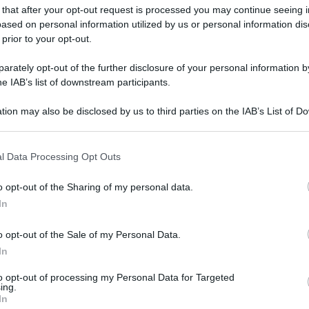
 that after your opt-out request is processed you may continue seeing i
 “6 figli e 4 nipoti. In casa non si
ased on personal information utilized by us or personal information dis
 prior to your opt-out.
rately opt-out of the further disclosure of your personal information by
he IAB’s list of downstream participants.
tion may also be disclosed by us to third parties on the IAB’s List of 
 that may further disclose it to other third parties.
 that this website/app uses one or more Google services and may gath
l Data Processing Opt Outs
including but not limited to your visit or usage behaviour. You may click 
 to Google and its third-party tags to use your data for below specifi
o opt-out of the Sharing of my personal data.
ogle consent section.
In
o opt-out of the Sale of my Personal Data.
Tempta
In
Grazio
ssimo
è stato ospite il cantante
Gigi
to opt-out of processing my Personal Data for Targeted
Benjam
ing.
fidanz
la sua carriera e festeggiato il suo
In