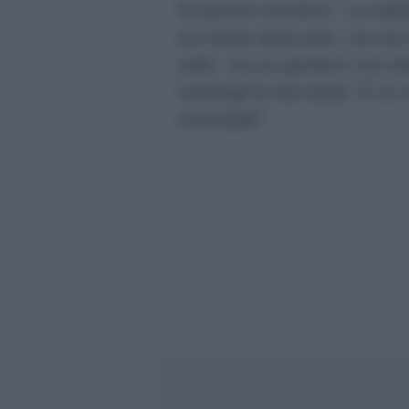
fa questo mestiere”
. La repl
era facile attaccarlo, ma s
volte, ma un genitore non do
rendergli la vita facile. È un
musicalità”
.