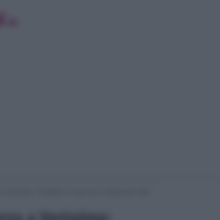
 a Verissimo: “Famiglia? In casa non si capisce più nulla”
erza a Verissimo: