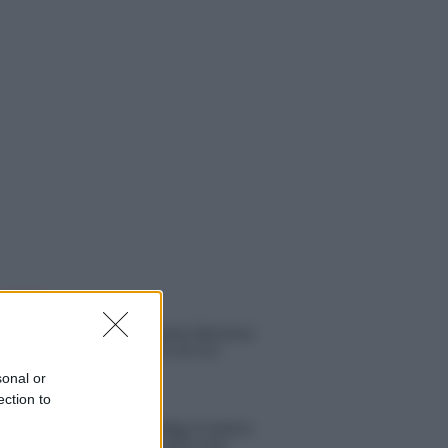
 NOTIZIE
Helena Prestes e Javier Martinez
sono in crisi oppure no? Lui
rompe il silenzio
sonal or
ection to
Uomini e Donne, sfogo al veleno
di Ludovica Valli: “Letto cose