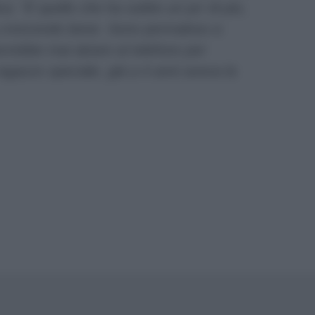
ica:
“È quello che ha subito un po’ di più,
ta crescendo bene. Sono permaloso a
vrebbe mai alzare al telefono per
 ragazzo speciale, già a 4 anni aveva la