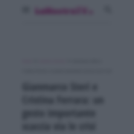
»
»
Home
Uomini e Donne
Gianmarco Steri e
Cristina Ferrara: un gesto importante scaccia via le crisi
Gianmarco Steri e
Cristina Ferrara: un
gesto importante
scaccia via le crisi