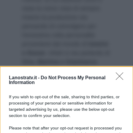
stata la meno vista di sempre.
Intanto la produzione sta
pensando di coinvolgere per
l’ennesima volta personalità
provenienti dal mondo di
Uomini
e Donne
: infatti si sta parlando di
Ciro, Martina e Gianmarco
.
Anche se adesso si fa un gran
Lanostratv.it -
Do Not Process My Personal
parlare di
Brando e Raffaella nel
Information
cast
soprattutto ora che si sono
lasciati.
If you wish to opt-out of the sale, sharing to third parties, or
processing of your personal or sensitive information for
targeted advertising by us, please use the below opt-out
section to confirm your selection.
Please note that after your opt-out request is processed you