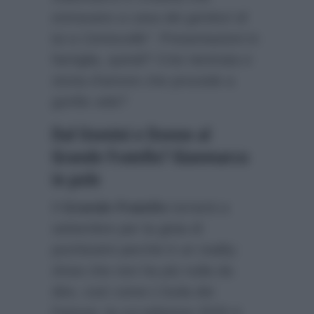
entravano a casa dei genitori di
lui a Centocelle”
. Presentazioni in
famiglia, quindi? Crisi rientrata e
storia d’amore che procede a
gonfie vele?
Dal Uomini e Donne al
Grande Fratello? Gianmarco
in pole
Il
Grande Fratello
tornerà a
settembre per la gioia di
pochissimi perché è un reality
show che non ha più nulla da
dire, così come L’Isola dei
Famosi, la cui edizione 2025 è