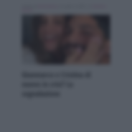
Scritto da
Denis Bocca
, il Luglio 3, 2025 , in
Uomini e
Donne
Gianmarco e Cristina di
nuovo in crisi? La
segnalazione