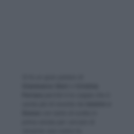
Si fa un gran parlare di
Gianmarco Steri
e
Cristina
Ferrara
perché è la coppia che è
uscita più di recente da
Uomini e
Donne
con tanto di scelta in
prima serata per cercare di
vincerne una contro la