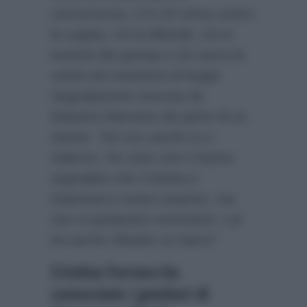
concorrenza. C’è chi rema contro
la coppia, chi la difende, chi si
inventa dei gossip e chi cerca la
verità nel marasma di bugie.
Segnalazione ricevuta da
Deianira Marzano da parte di un
utente:
“Ieri ero anche io a
Salerno. Ho visto che ti hanno
segnalato che Cristina e
Gianmarco erano insieme, ma
non si parlavano nemmeno. Lei
ha anche rifiutato un bacio”
.
Cristina Ferrara ha
conosciuto i genitori di