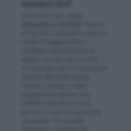
Gianmarco Steri?
Di nuovo in crisi, quindi,
Gianmarco e Cristina
? Eppure
le foto che si possono trovare sui
social li ritraggono felici e
sorridenti. Poi ovviamente la
gente ci ricama sopra perché
deve portare avanti la narrazione
imposta dal vorace gossip.
Intanto è arrivata un’altra
segnalazione sempre resa
pubblica dalla donna citata
poc’anzi (e che l’ha ricevuta da
un utente):
“Ieri ho visto
Gianmarco e Cristina che