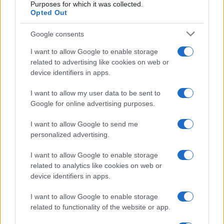
“Ho conservato gli screen”
Purposes for which it was collected.
Opted Out
Ballando con le stelle 2026,
Google consents
rivoluzione di Milly Carlucci:
tutte le indiscrezioni
I want to allow Google to enable storage
related to advertising like cookies on web or
device identifiers in apps.
Temptation Island, la
confessione di Perla Vatiero:
I want to allow my user data to be sent to
“Non riesco più a guardarlo”
Google for online advertising purposes.
I want to allow Google to send me
Grazia Kendi soffre per la fine della storia con
Mattia Scudieri: “So cosa ci ha distrutti”
personalized advertising.
Temptation Island, puntata speciale a
I want to allow Google to enable storage
settembre? Lo spoiler di Rosario Monetti
related to analytics like cookies on web or
Carmen Russo ed Enzo Paolo Turchi nel cast di
device identifiers in apps.
Amici? La loro risposta spiazza
I want to allow Google to enable storage
Marianna Scarci: “Saranno Famosi? Niente
related to functionality of the website or app.
cachet. Ecco com’era Maria De Filippi”