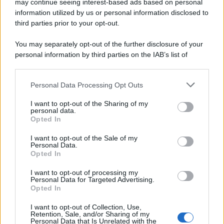
may continue seeing interest-based ads based on personal
information utilized by us or personal information disclosed to
third parties prior to your opt-out.
You may separately opt-out of the further disclosure of your
personal information by third parties on the IAB’s list of
downstream participants.
Personal Data Processing Opt Outs
This information may also be disclosed by us to third parties
ULTIME NOTIZIE
on the IAB’s List of Downstream Participants that may further
I want to opt-out of the Sharing of my
disclose it to other third parties.
personal data.
Temptation Island, Danilo
Opted In
D’Angelo ammette: “Non è un
Please note that this website/app uses one or more Google
periodo semplice”
services and may gather and store information including but
I want to opt-out of the Sale of my
Personal Data.
not limited to your visit or usage behaviour. You may click to
Opted In
grant or deny consent to Google and its third-party tags to
Amici: Opi svela una volta per
use your data for below specified purposes in below Google
tutte che tipo di rapporto ha con
I want to opt-out of processing my
Michelle
consent section.
Personal Data for Targeted Advertising.
Opted In
I want to opt-out of Collection, Use,
Temptation Island, Danilo diffida
Retention, Sale, and/or Sharing of my
Simona Giordano che replica:
Personal Data that Is Unrelated with the