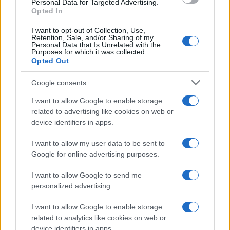
“Avrai un futuro fantastico”
Personal Data for Targeted Advertising.
Opted In
I want to opt-out of Collection, Use,
Helena Prestes e Javier Martinez
Retention, Sale, and/or Sharing of my
sono in crisi oppure no? Lui
Personal Data that Is Unrelated with the
rompe il silenzio
Purposes for which it was collected.
Opted Out
Uomini e Donne, sfogo al veleno
Google consents
di Ludovica Valli: “Letto cose
sconvolgenti su di me”
I want to allow Google to enable storage
related to advertising like cookies on web or
device identifiers in apps.
Uomini e Donne, retroscena di
Alice Barisciani: “Ricevevo
I want to allow my user data to be sent to
minacce e insulti”
Google for online advertising purposes.
I want to allow Google to send me
Belen Rodriguez ritrova la serenità: il bacio
personalized advertising.
con il compagno Gaetano Fidanzati
Uomini e Donne, Elisabetta Gigante in
I want to allow Google to enable storage
ospedale: “Barcollo ma non mollo”
related to analytics like cookies on web or
Temptation Island, affari d’oro per Giovanni
device identifiers in apps.