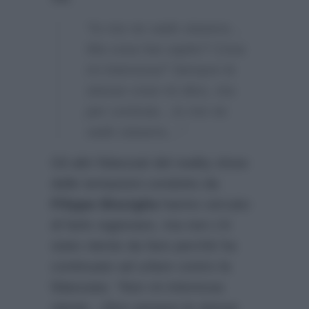
“Io me ne vado stasera…
Ma cosa hai capito? Cosa
mi interessa? Sempre le
stesse cose mi dice, ma
per cortesia…Io me ne
vado stasera…”
Gli altri fidanzati del reality show
delle tentazioni condotto da
Filippo Bisciglia
hanno cercato
di farlo ragionare, ma non c’è
stato niente da fare perchè ha
continuato ad urlare contro la
fidanzata:
“Non mi interessa
niente…Dice sempre le stesse