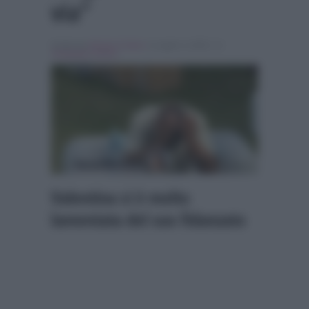
via”
Scritto da
Alessio Cimino
, il Luglio 3, 2025 , in
Temptation Island
Valentina si è molto
lamentata del suo fidanzato