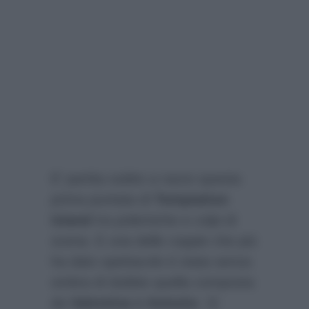
E’ partita subito a razzo questa
prima puntata di
Temptation
Island
tra polemiche e colpi di
scena. E una delle coppie che più
ha dato spettacolo è stata senza
ombra di dubbio quella composta
da
Valentina e Antonio
. Si