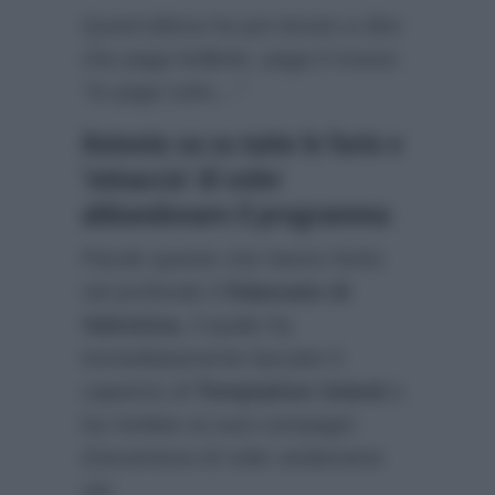
Quest’ultima ha poi tenuto a dire
che paga bollette, paga il mutuo:
“Io pago tutto…”
Antonio va su tutte le furie e
‘minaccia’ di voler
abbandonare il programma
Parole queste che hanno ferito
nel profondo il
fidanzato di
Valentina
, il quale ha
immediatamente lasciato il
capanno di
Temptation Island
e
ha rivelato ai suoi compagni
d’avventura di voler andarsene
via: