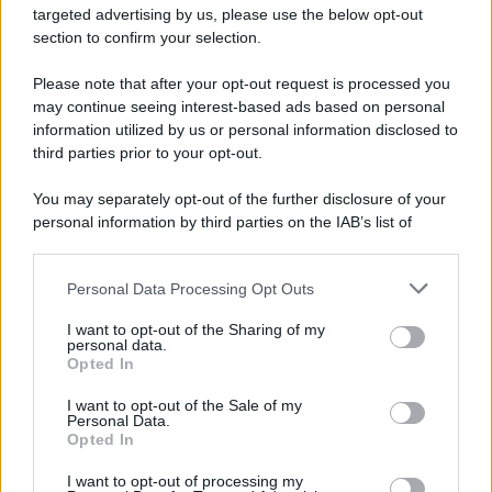
targeted advertising by us, please use the below opt-out
section to confirm your selection.
Please note that after your opt-out request is processed you
may continue seeing interest-based ads based on personal
information utilized by us or personal information disclosed to
third parties prior to your opt-out.
You may separately opt-out of the further disclosure of your
personal information by third parties on the IAB’s list of
downstream participants.
Personal Data Processing Opt Outs
This information may also be disclosed by us to third parties
on the IAB’s List of Downstream Participants that may further
ULTIME NOTIZIE
I want to opt-out of the Sharing of my
disclose it to other third parties.
personal data.
Amici, già finita tra Nicola
Opted In
Marchionni e Valentina Pesaresi:
Please note that this website/app uses one or more Google
“Siamo molto distanti”
services and may gather and store information including but
I want to opt-out of the Sale of my
Personal Data.
not limited to your visit or usage behaviour. You may click to
Opted In
grant or deny consent to Google and its third-party tags to
La Ruota della Fortuna,
use your data for below specified purposes in below Google
complimenti per Gerry Scotti:
I want to opt-out of processing my
consent section.