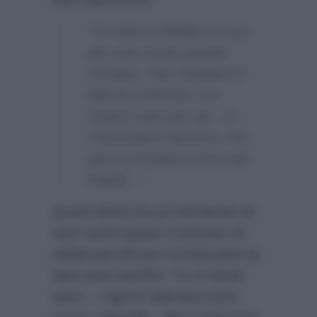
“Vi volevo chiedere scusa
per aver avuto questa
sfuriata…Non chiederò il
falò di confronto, ma
rimarrò qua con voi…Ci
conosciamo da poco, ma
già vi considero come dei
fratelli…”
Quest’ultimo ha poi dichiarato di
aver avuto questo momento di
rabbia perchè per la fidanzata ha
fatto tanti sacrifici:
“Io mi limito
tanto…I figli di Valentina sono