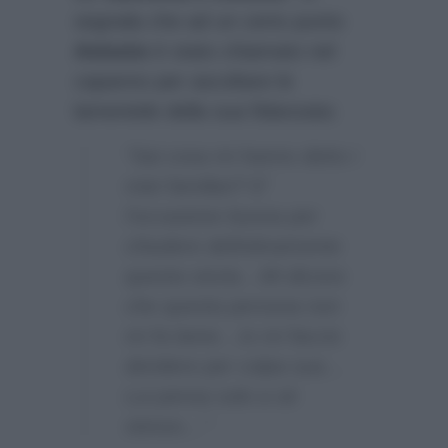
segnala che ad un certo punto
Antonio
è stato chiamato nel
capanno per ascoltare le
lamentele della sua fidanzata:
“Sai cosa mi hanno detto i
miei familiari? E’
l’occasione buona per
chiudere definitivamente
questa storia…Mi dicono
che questa persona non
mi fa bene…Io mi faccio
deridere per colpa sua…
Lui pensa solo a sè
stesso…”