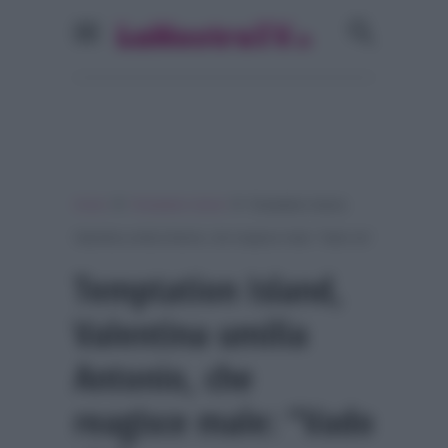
»
»
Home
Temptation Island
Temptation Island,
Valentina umilia Antonio, che reagisce male: “Vado via”
Temptation Island,
Valentina umilia
Antonio, che
reagisce male: “Vado