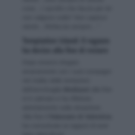
cose…I sacrifici che faccio per lei
non valgono nulla? Non capisce
niente…Rinfaccia sempre…”
Temptation Island: il ragazzo
ha deciso alla fine di restare
Dopo essersi sfogato
amaramente con i suoi compagni
nel reality delle tentazioni
dell’ammiraglia
Mediaset
alla fine
si è calmato e ha riflettuto
attentamente sulla situazione.
Alla fine il
fidanzato di Valentina
ha comunicato ai ragazzi di aver
fatto dietrofront: