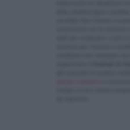
indiscrezioni la situazione t
della cittadina ligure sarebbe
vorrebbe fare l’evento musica
convenzioni con le strutture a
staff per contenere i costi e
struttura per l’evento in sos
condizioni non venissero acc
organizzare il
Festival di Ca
già avanzato la propria candid
questa trattativa
è sicurame
rivelato di non riuscire propr
da Sanremo.