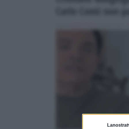
Carlo Conti non p
Scritto da
Alessio Cimino
, il Agosto 2, 2025 , i
Lanostratv