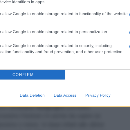
evice identifiers in apps.
ato che il cantautore avrebbe incontrato il
 Show
finito
al centro delle polemiche
o allow Google to enable storage related to functionality of the website
ascoltare la sua ultima hit:
o allow Google to enable storage related to personalization.
ta facendo ascoltare la sua nuova hit a
o allow Google to enable storage related to security, including
cation functionality and fraud prevention, and other user protection.
ndato se porterà il pezzo al prossimo
 a
Sanremo 2026
?”
Ci saranno news in
CONFIRM
comune di Sanremo: com’è la
Data Deletion
Data Access
Privacy Policy
vero
Cristiano Malgioglio
potrebbe
prossimo Festival c’è anche da capire se
nremo o meno. In base infatti alle ultime