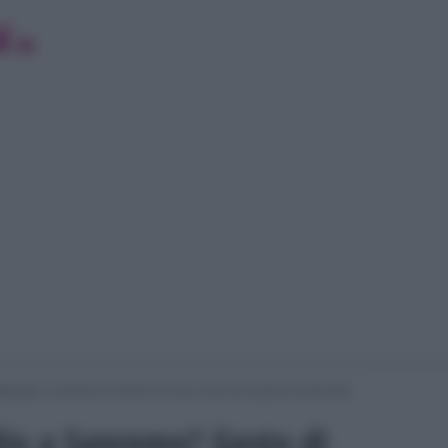
algioglio a Sanremo? Gesto di Carlo Conti non passa inosservato
lio a Sanremo? Gesto di