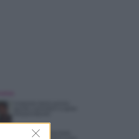
 NOTIZIE
Temptation Island, puntata
speciale a settembre? Lo spoiler
di Rosario Monetti
Carmen Russo ed Enzo Paolo
Turchi nel cast di Amici? La loro