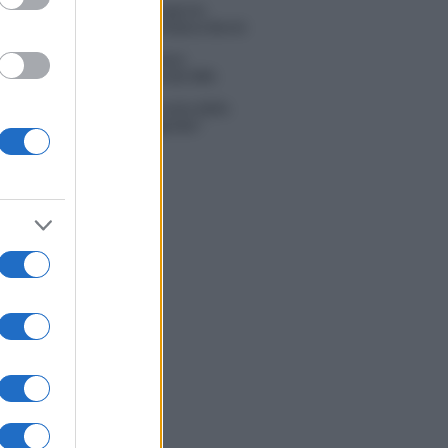
ice Senior, rivoluzione in giuria:
la Mannoia sostituisce Loredana Bertè
i Tv 3 agosto: vince Il Giovane
bano, Ruota ad un passo dal 30%
Scotti sul successo de La ruota della
a: “Rai ci ha preso sottogamba”