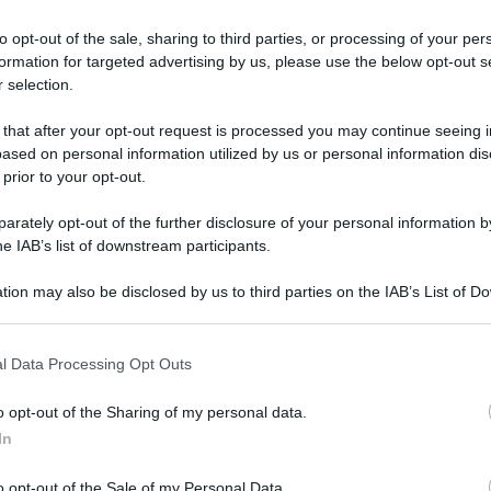
e insieme sui social
to opt-out of the sale, sharing to third parties, or processing of your per
formation for targeted advertising by us, please use the below opt-out s
 selection.
 that after your opt-out request is processed you may continue seeing i
ased on personal information utilized by us or personal information dis
 prior to your opt-out.
rately opt-out of the further disclosure of your personal information by
he IAB’s list of downstream participants.
tion may also be disclosed by us to third parties on the IAB’s List of 
 that may further disclose it to other third parties.
 that this website/app uses one or more Google services and may gath
l Data Processing Opt Outs
including but not limited to your visit or usage behaviour. You may click 
Tempta
ttore sull’ammiraglia
Rai
alla conduzione
 to Google and its third-party tags to use your data for below specifi
o opt-out of the Sharing of my personal data.
Canale
ogle consent section.
dizione di
Tale e Quale Show
. In questi
In
Raffael
 ufficialmente il cast dei concorrenti vip
ha det
o opt-out of the Sale of my Personal Data.