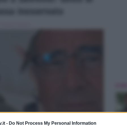
assa inosservato
n
Festival di Sanremo
ULTIME
.it -
Do Not Process My Personal Information