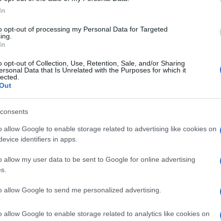
portarsi a casa la vittoria dello show. La
The Vo
In
Fiorel
in toto da mesi. E si sa che tra i giurati
Ascolt
to opt-out of processing my Personal Data for Targeted
glio
, il quale con le sue opinioni taglienti è
ing.
Montal
In
o di tanti concorrenti vip. Ebbene in
Gerry 
fortun
re ha fatto molto discutere sui social
o opt-out of Collection, Use, Retention, Sale, and/or Sharing
ersonal Data that Is Unrelated with the Purposes for which it
icato nelle sue storie su instagram un
lected.
Out
non specificando però il motivo di questo
consents
to a partecipare al Festival? Le
o allow Google to enable storage related to advertising like cookies on
evice identifiers in apps.
o allow my user data to be sent to Google for online advertising
to pubblicato su instagram da
Carlo Conti
s.
web perchè tanti si sono domandati il
to allow Google to send me personalized advertising.
rati in queste ultime ore. E forse a fugare
ato l’informatissima fanapage del social X
o allow Google to enable storage related to analytics like cookies on