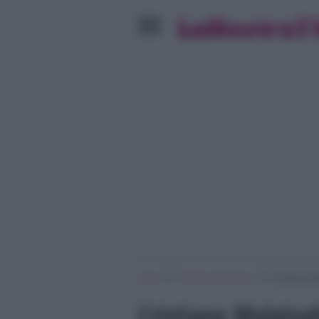
»
»
Home
Festival di Sanremo
Cristiano M
Cristiano Malgiog