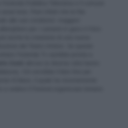
ra l’Azienda Pubblica Televisiva e il comune
 assai tesa. Pare infatti che la Rai
le alle sue condizioni: maggiori
lberghiere per i cantanti in gara e il loro
 poi anche la creazione di una nuova
tituzione del Teatro Ariston. Se queste
ettare l’Azienda Tv sarebbe pronta a
rlo Conti
altrove (e diverse città hanno
atura). Chi vorrebbe il lieto fine per
nte Al Bano, il quale ha recentemente
io a vedere il Festival organizzato lontano