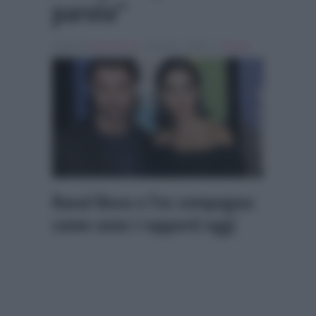
parola”
Scritto da
Denis Bocca
, il Agosto 1, 2025 , in
Gossip
Raoul Bova e l’ex compagna:
come sono i rapporti oggi