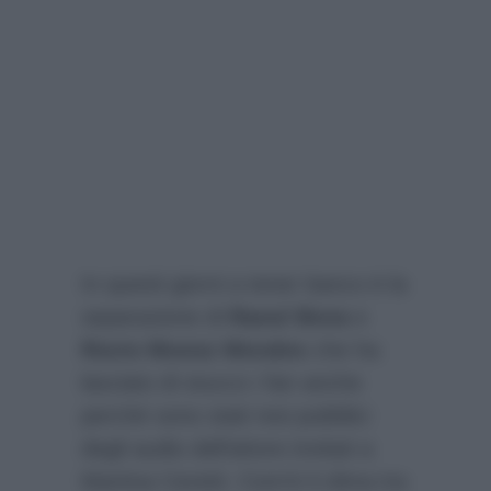
In questi giorni a tener banco è la
separazione di
Raoul Bova
e
Rocio Munoz Morales
che ha
lasciato di stucco i fan anche
perché sono stati resi pubblici
degli audio dell’attore invitati a
Martina Ceretti. Com’è il clima tra