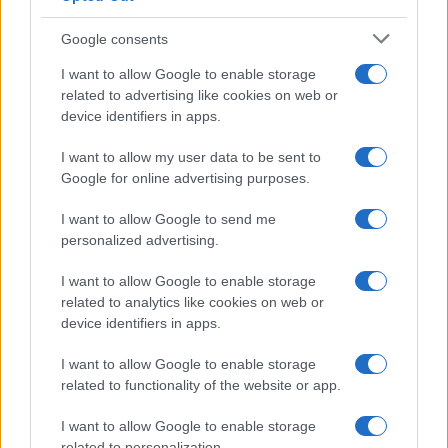
Belen Rodriguez ritrova la
Google consents
serenità: il bacio con il
compagno Gaetano Fidanzati
I want to allow Google to enable storage
related to advertising like cookies on web or
device identifiers in apps.
Uomini e Donne, Elisabetta
Gigante in ospedale: “Barcollo
I want to allow my user data to be sent to
ma non mollo”
Google for online advertising purposes.
I want to allow Google to send me
Temptation Island, affari d’oro per Giovanni
Grazioso: attività in espansione?
personalized advertising.
Benjamin Mascolo replica alla sua ex
I want to allow Google to enable storage
fidanzata Bella Thorne: “Dicono di me…”
related to analytics like cookies on web or
Amici, Simone Nolasco vittima di un
device identifiers in apps.
incidente: “Mi è passata tutta la vita davanti”
I want to allow Google to enable storage
Un medico in famiglia, l’appello di Margot
related to functionality of the website or app.
Sikabonyi: “Necessario il suo ritorno!”
Temptation Island, Danilo D’Angelo ammette:
I want to allow Google to enable storage
“Non è un periodo semplice”
related to personalization.