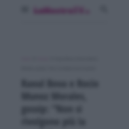
»
»
Home
Gossip
Raoul Bova e Rocio Munoz
Morales, gossip: “Non si rivolgono più la parola”
Raoul Bova e Rocio
Munoz Morales,
gossip: “Non si
rivolgono più la