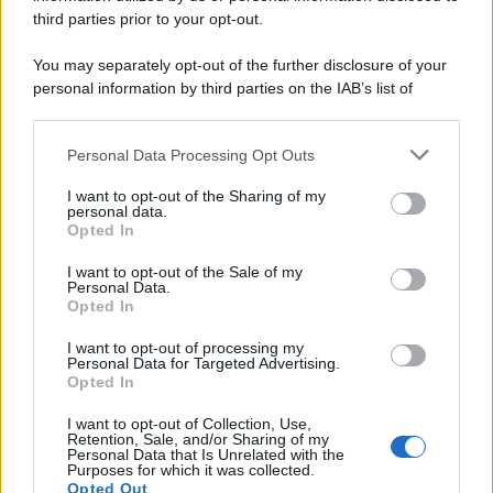
third parties prior to your opt-out.
You may separately opt-out of the further disclosure of your
personal information by third parties on the IAB’s list of
downstream participants.
Personal Data Processing Opt Outs
This information may also be disclosed by us to third parties
ULTIME NOTIZIE
on the IAB’s List of Downstream Participants that may further
I want to opt-out of the Sharing of my
disclose it to other third parties.
personal data.
Helena Prestes e Javier Martinez
Opted In
sono in crisi oppure no? Lui
Please note that this website/app uses one or more Google
rompe il silenzio
services and may gather and store information including but
I want to opt-out of the Sale of my
Personal Data.
not limited to your visit or usage behaviour. You may click to
Opted In
grant or deny consent to Google and its third-party tags to
Uomini e Donne, sfogo al veleno
use your data for below specified purposes in below Google
di Ludovica Valli: “Letto cose
I want to opt-out of processing my
sconvolgenti su di me”
consent section.
Personal Data for Targeted Advertising.
Opted In
I want to opt-out of Collection, Use,
Uomini e Donne, retroscena di
Retention, Sale, and/or Sharing of my
Alice Barisciani: “Ricevevo
Personal Data that Is Unrelated with the
minacce e insulti”
Purposes for which it was collected.
Opted Out