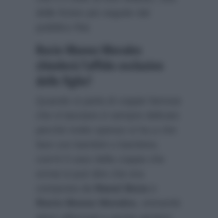
delle fiction più seguite dal
pubblico Rai.
Rocio Munoz Morales
chiederà l’affido esclusivo
delle figlie?
Quando si parla di coppie famose
che si lasciano è sempre delicato
perché molto spesso si ha a che
fare con bambini o bambine,
com’è il caso della coppia che
ormai si può dire che era
composta da
Raoul Bova
e
Rocio Munoz Morales
, entrambi
attori affermati e anche genitori