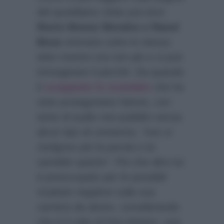
del quotidiano citato poc’anzi
Rocio Munoz Morales e Raoul
Bova
vivevano sotto lo stesso
tetto mentre ora non più e si può
immaginare il perché. Da quando
è
scoppiato lo scandalo
che ha
visto protagonista l’attore, con
tanto di audio resi pubblici senza
alcun tipo di consenso,
“non si
rivolgono più la parola e lui
sarebbe sparito”
. Più che altro lui
è preoccupato per le possibili
ricadute negative sulla sua
carriera da attore, considerando
che è il volto di Don Matteo, una