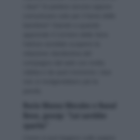
i due? Si parlano ancora oppure
comunicano solo per il bene delle
bambine? Stando a quando
apprende il
Corriere della Sera
l’attrice avrebbe scoperto la
relazione clandestina del
compagno dal web con molta
rabbia e da quel momento i due
non si rivolgerebbero più la
parola.
Rocio Munoz Morales e Raoul
Bova, gossip: “Lui sarebbe
sparito”
Come si può leggere sulle pagine