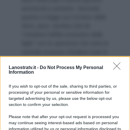
amorevoli e presenti. Secondo
quanto si legge sul
Corriere della
Sera
, però, sembra che lei
“chiederà l’affido esclusivo delle
figlie”
con la speranza che tutta la
vicenda si possa chiudere il più in
fretta possibile perché le ha
Lanostratv.it -
Do Not Process My Personal
arrecato molto dolore. E per il
Information
mantenimento?
“Pretenderà il
giusto contributo per le bambine”
.
If you wish to opt-out of the sale, sharing to third parties, or
processing of your personal or sensitive information for
targeted advertising by us, please use the below opt-out
section to confirm your selection.
Please note that after your opt-out request is processed you
may continue seeing interest-based ads based on personal
information utilized by us or personal information disclosed to