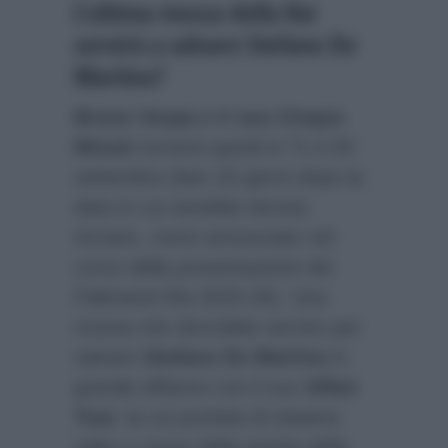
L’ultima mossa della Rai
servirà a salvare Stefano De
Martino?
Bruno Vespa e il suo Cinque
Minuti
tornerà quindi in Tv il 29
settembre (ben 20 giorni dopo la
data in cui sarebbe dovuto
tornare, come annunciato nel
corso della presentazione dei
Palinsesti Rai 2025-26). Una
mossa che dovrebbe servire per
salvare
Stefano De Martino
in
grande affanno con il suo
Affari
Tuoi
, la cui puntata di stasera
salta a causa della partita della