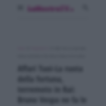
»
»
Home
Programmi Tv
Affari Tuoi-La ruota della
fortuna, terremoto in Rai: Bruno Vespa ne fa le spese
Affari Tuoi-La ruota
della fortuna,
terremoto in Rai:
Bruno Vespa ne fa le