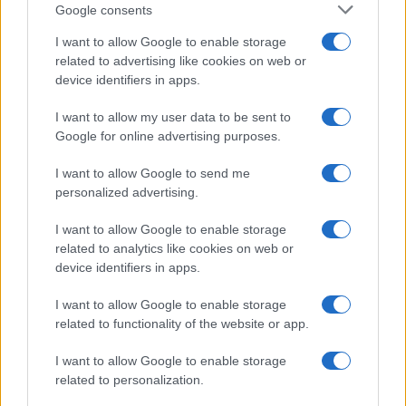
Grazia Kendi soffre per la fine
Google consents
della storia con Mattia Scudieri:
“So cosa ci ha distrutti”
I want to allow Google to enable storage
related to advertising like cookies on web or
device identifiers in apps.
Temptation Island, puntata
speciale a settembre? Lo spoiler
I want to allow my user data to be sent to
di Rosario Monetti
Google for online advertising purposes.
I want to allow Google to send me
Carmen Russo ed Enzo Paolo Turchi nel cast di
Amici? La loro risposta spiazza
personalized advertising.
Marianna Scarci: “Saranno Famosi? Niente
I want to allow Google to enable storage
cachet. Ecco com’era Maria De Filippi”
related to analytics like cookies on web or
Temptation Island, Soraya Sabetta
device identifiers in apps.
massacrata: “Sono stata minacciata di morte”
I want to allow Google to enable storage
Andrea Dal Corso come sta dopo l’incidente:
related to functionality of the website or app.
“Operazione fatta. Ecco cosa mi aspetta”
Temptation Island torna a settembre su
I want to allow Google to enable storage
Canale 5? Raffaella Mennoia rompe il silenzio
related to personalization.