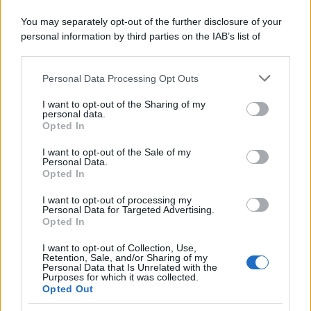
You may separately opt-out of the further disclosure of your
personal information by third parties on the IAB’s list of
downstream participants.
Personal Data Processing Opt Outs
This information may also be disclosed by us to third parties
ULTIME NOTIZIE
on the IAB’s List of Downstream Participants that may further
I want to opt-out of the Sharing of my
disclose it to other third parties.
personal data.
Temptation Island, Danilo diffida
Opted In
Simona Giordano che replica:
Please note that this website/app uses one or more Google
“Ho conservato gli screen”
services and may gather and store information including but
I want to opt-out of the Sale of my
Personal Data.
not limited to your visit or usage behaviour. You may click to
Opted In
grant or deny consent to Google and its third-party tags to
Ballando con le stelle 2026,
use your data for below specified purposes in below Google
rivoluzione di Milly Carlucci:
I want to opt-out of processing my
tutte le indiscrezioni
consent section.
Personal Data for Targeted Advertising.
Opted In
I want to opt-out of Collection, Use,
Temptation Island, la
Retention, Sale, and/or Sharing of my
confessione di Perla Vatiero:
Personal Data that Is Unrelated with the
“Non riesco più a guardarlo”
Purposes for which it was collected.
Opted Out