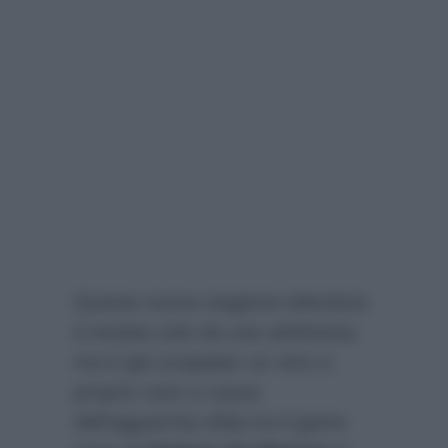
Questa nuova stagione televisiva
è iniziata solo da una settimana,
ma è già scoppiato un vero e
proprio caos a causa
dell’agguerrita sfida tra il game