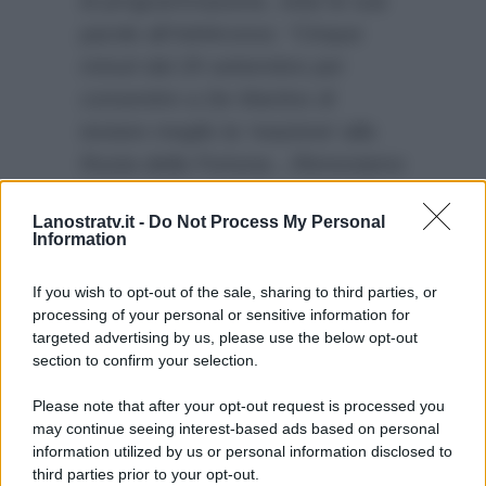
di programmazione, viste le sue
parole all’
Adnkronos
:
“Cinque
minuti dal 29 settembre per
consentire a De Martino di
testare meglio la ‘reazione’ alla
Ruota della Fortuna…Rinnoviamo
l’apprezzamento, l’amicizia e la
Lanostratv.it -
Do Not Process My Personal
fiducia a De Martino perché lui è
Information
un grande professionista e avrà
le sue soddisfazioni…”
If you wish to opt-out of the sale, sharing to third parties, or
processing of your personal or sensitive information for
targeted advertising by us, please use the below opt-out
section to confirm your selection.
Please note that after your opt-out request is processed you
may continue seeing interest-based ads based on personal
information utilized by us or personal information disclosed to
third parties prior to your opt-out.