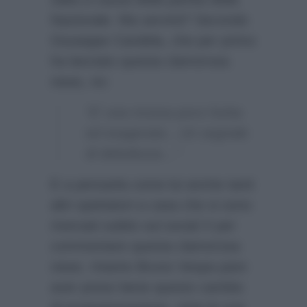
Nazionale. Ma servirà? Secondo
Giuseppe Candela, che per primo
ha lanciato questa clamorosa
news, no:
“E’ una mossa poco furba
ed esagerata…Un segnale
di debolezza…”
E a pensarla come lui anche tanti
altri spettatori a casa che si sono
riversati subito sul social X per
commentare questa clamorosa
news. Intanto Bruno Vespa pare
aver preso bene questo cambio