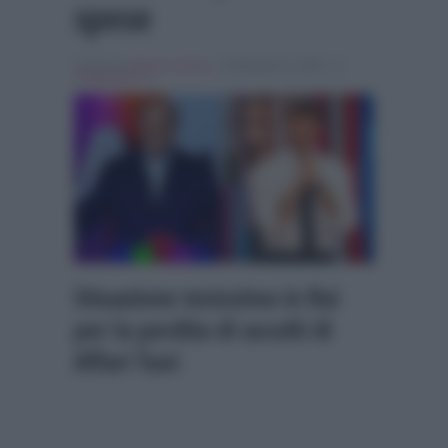
spese
Scritto da
Alessio Cimino
, il Settembre 8, 2025 , in
Programmi Tv
Situazione tesissima in Rai
per la perdita di ascolti di
Affari Tuoi