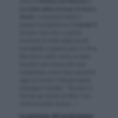
show di
Stefano De Martino e
La ruota della fortuna di Gerry
Scotti
. A sorpresa infatti è
proprio il programma di
Canale 5
ad aver vinto fino a questo
momento la sfida degli ascolti
mandando a quanto pare in tilt la
Rai che è subito corsa ai ripari
facendo una mossa del tutto
inaspettata, come fatto presente
oggi sul social X dal giornalista
Giuseppe Candela:
“Tensioni in
Rai per gli ascolti di Affari Tuoi…
Arriva la prima mossa…”
La partenza del programma