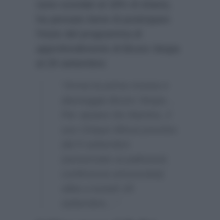
sono scivolati al 18% di share),
ha pensato bene di posticipare
l’inizio del programma di
approfondimento di Bruno Vespa
al 29 settembre:
“Arriva la prima mossa e
danneggia Bruno Vespa…
Per aiutare De Martino, il
suo Cinque Minuti previsto
dal 9 settembre
(annunciato ai palinsesti,
conferenza annunciata)
slitta a lunedì 29
settembre…”