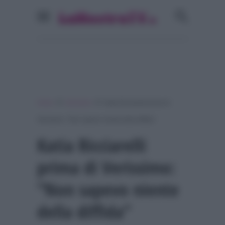
»
»
Home
Verissimo
Katia Ricciarelli prima di
Verissimo: “Non sapevo niente della diffida”
Katia Ricciarelli
prima di Verissimo:
“Non sapevo niente
della diffida”