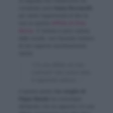
Si segnala che l’
Adnkronos
ha
contattato pure
Katia Ricciarelli
per darle l’opportunità di dire la
sua su questa
diffida di Dina
Minna
. E l’artista è però caduta
dalle nuvole, non facendo mistero
di non saperne assolutamente
niente:
“C’è una diffida nei miei
confronti? Non avevo letto,
lo apprendo adesso…”
A questo punto l’
ex moglie di
Pippo Baudo
ha comunque
dichiarato che se appunto c’è una