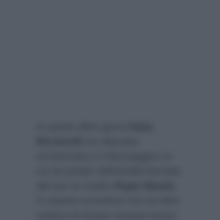
In questi ultimi giorni
Katia
Ricciarelli
ha rilasciato
un’intervista a
Il Messaggero
in
cui ha parlato dell’eredità lasciata
dal suo ex marito
Pippo Baudo
.
In questa occasione non ha fatto
mistero di essere rimasta senza