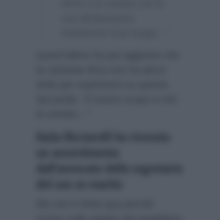
fermi e la smetta con le
sue dichiarazioni
totalmente fuori luogo…”
Quest’ultimo ha poi aggiunto che
la cantante lirica non ha alcun
titolo per esprimersi su questa
faccenda:
“Il nostro scopo è che
la smetta…”
Katia Ricciarelli ha ricevuto
un avvertimento
dall’avvocato della segretaria
del suo ex marito
Ma non è finita qua perchè
invece sulle pagine del quotidiano