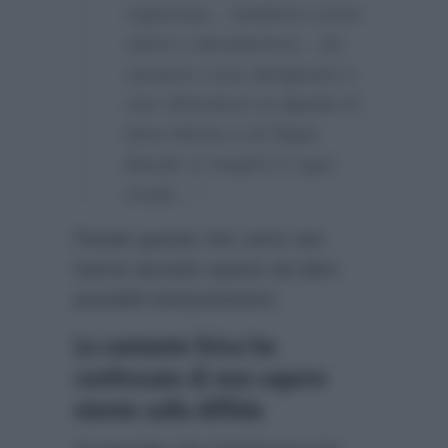
registrata…Vediamo come
viene e decideremo…Se
saranno cose denigranti o
che offendono la dignità di
Dina Minna e di Pippo
Baudo si reagirà in ogni
modo…”
Parole queste che certo non
hanno lasciato spazio ad altre
possibili interpretazioni.
La cantante lirica ha
confessato di non sapere
niente sulla diffida