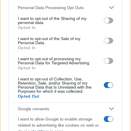
Personal Data Processing Opt Outs
This information may also be disclosed by us to third parties
ULTIME NOTIZIE
on the IAB’s List of Downstream Participants that may further
I want to opt-out of the Sharing of my
disclose it to other third parties.
personal data.
Stefano De Martino, missione
Opted In
speciale in America? C’è fame di
Please note that this website/app uses one or more Google
ospiti per Sanremo 2027
services and may gather and store information including but
I want to opt-out of the Sale of my
Personal Data.
not limited to your visit or usage behaviour. You may click to
Opted In
grant or deny consent to Google and its third-party tags to
Uomini e Donne, Ernesto
use your data for below specified purposes in below Google
Passaro si è fidanzato? Lui rompe
I want to opt-out of processing my
il silenzio
consent section.
Personal Data for Targeted Advertising.
Opted In
I want to opt-out of Collection, Use,
Manuela Carriero e Francesco
Retention, Sale, and/or Sharing of my
Chiofalo: “Saremo genitori in età
Personal Data that Is Unrelated with the
avanzata”
Purposes for which it was collected.
Opted Out
Senza Cri dopo la rimozione del
Google consents
seno racconta: “Quando ho visto
le cicatrici…”
I want to allow Google to enable storage
related to advertising like cookies on web or