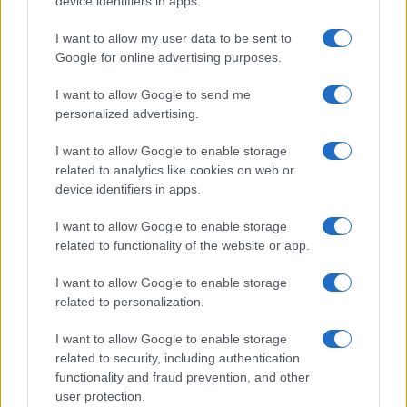
device identifiers in apps.
Temptation island, Karina
Cascella al posto di Filippo
I want to allow my user data to be sent to
Bisciglia? La risposta spiazza
Google for online advertising purposes.
I want to allow Google to send me
Grande Fratello: Federica Rosatelli torna a
parlare dell’episodio del bicchiere lanciato
personalized advertising.
Uomini e Donne, gossip su Asmaa e Cristiano:
I want to allow Google to enable storage
“Si prendono e si lasciano”
related to analytics like cookies on web or
Amici, già finita tra Nicola Marchionni e
device identifiers in apps.
Valentina Pesaresi: “Siamo molto distanti”
I want to allow Google to enable storage
La Ruota della Fortuna, complimenti per
related to functionality of the website or app.
Gerry Scotti: “Avrai un futuro fantastico”
Helena Prestes e Javier Martinez sono in crisi
I want to allow Google to enable storage
oppure no? Lui rompe il silenzio
related to personalization.
I want to allow Google to enable storage
related to security, including authentication
functionality and fraud prevention, and other
user protection.