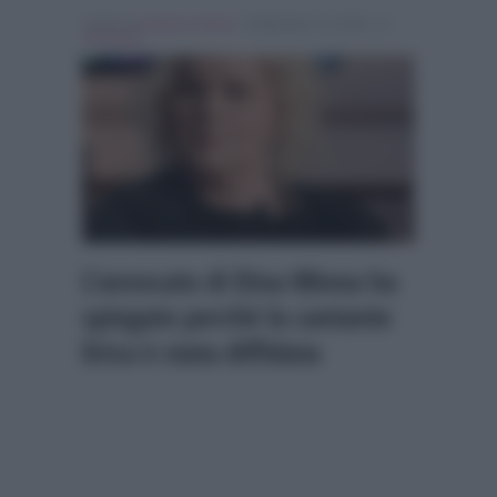
Scritto da
Alessio Cimino
, il Settembre 13, 2025 , in
Verissimo
L’avvocato di Dina Minna ha
spiegato perchè la cantante
lirica è stata diffidata