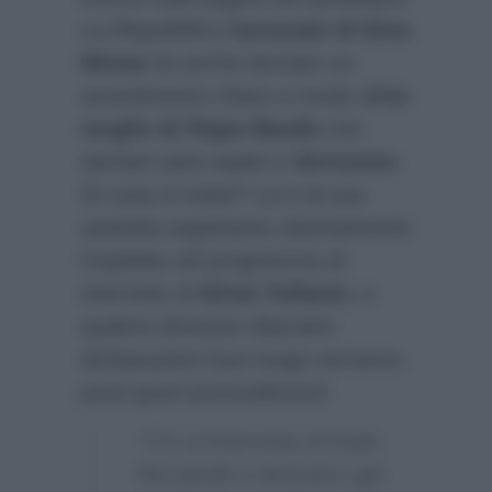
La Repubblica
l’
avvocato di Dina
Minna
ha anche lanciato un
avvertimento chiaro e tondo all’
ex
moglie di Pippo Baudo
che
domani sarà ospite a
Verissimo
.
Di cosa si tratta? Lui e la sua
assistita seguiranno attentamente
l’ospitata nel programma di
interviste di
Silvia Toffanin
, e
qualora dovesse rilasciare
dichiarazioni fuori luogo verranno
presi gravi provvedimenti:
“C’è un’intervista di Katia
Ricciarelli a Verissimo già