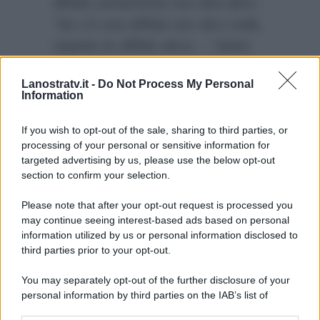
diffida certamente non dirà altro:
“Se c’è una diffida non dico nulla,
rispetto le diffide altrui…”
Detto
questo ha comunque tenuto a far
Lanostratv.it -
Do Not Process My Personal
presente di non aver offeso
Information
proprio nessuno:
“Però, io non ho
offeso nessuno…”
If you wish to opt-out of the sale, sharing to third parties, or
processing of your personal or sensitive information for
targeted advertising by us, please use the below opt-out
section to confirm your selection.
Please note that after your opt-out request is processed you
may continue seeing interest-based ads based on personal
information utilized by us or personal information disclosed to
third parties prior to your opt-out.
You may separately opt-out of the further disclosure of your
personal information by third parties on the IAB’s list of
downstream participants.