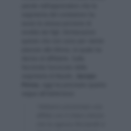
parole nell’apprendere che la
segreteria del conduttore ha
avuto la stessa porzione di
eredità dei figli. Dichiarazioni
queste che non sono per niente
piaciute alla Minna, la quale ha
deciso di diffidarla. Sulla
faccenda l’avvocato della
segretaria di Baudo,
Jacopo
Pensa
, oggi ha precisato quanto
segue all’
Adnkronos
:
“Abbiamo presentato una
diffida con il chiaro intento
che la signora Ricciarelli si