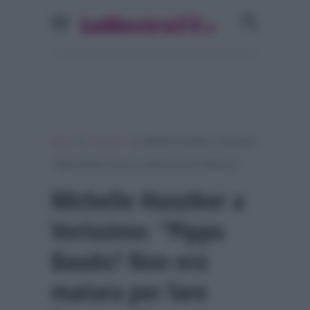
»
»
Home
Verissimo
Michelle Hunziker a Verissimo:
“Pippo Baudo? Non ero matura per fare Sanremo”
Michelle Hunziker a
Verissimo: “Pippo
Baudo? Non ero
matura per fare