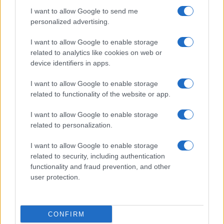
I want to allow Google to send me
Grande Fratello: Federica Rosatelli torna a
parlare dell’episodio del bicchiere lanciato
personalized advertising.
Uomini e Donne, gossip su Asmaa e Cristiano:
I want to allow Google to enable storage
“Si prendono e si lasciano”
related to analytics like cookies on web or
Amici, già finita tra Nicola Marchionni e
device identifiers in apps.
Valentina Pesaresi: “Siamo molto distanti”
I want to allow Google to enable storage
La Ruota della Fortuna, complimenti per
related to functionality of the website or app.
Gerry Scotti: “Avrai un futuro fantastico”
Helena Prestes e Javier Martinez sono in crisi
I want to allow Google to enable storage
oppure no? Lui rompe il silenzio
related to personalization.
I want to allow Google to enable storage
related to security, including authentication
functionality and fraud prevention, and other
user protection.
Programmi Tv
Personaggi
Serie Tv
CONFIRM