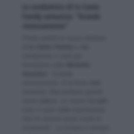
La conduttrice di Io Canto
Family annuncia: “Grande
rinnovamento”
Presto partirà la nuova edizione
di
Io Canto Family
e alla
conduzione ci sarà per
l’ennesima volta
Michelle
Hunziker
:
“Grande
rinnovamento. È la feste delle
emozioni. Raccontiamo grandi
storie italiane. Le nostre famiglie
sono il cuore della trasmissione.
Non ho ancora avuto modo di
incontrarle”
. La musica è sempre