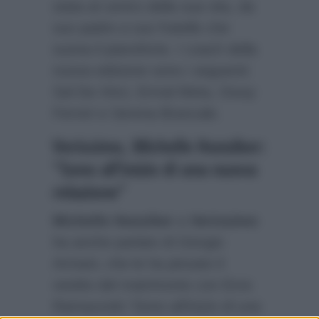
stata al centro della sua vita, da
suo padre a suo fratello che
suona il pianoforte. I coach della
nuova edizione sono i seguenti:
Sal Da Vinci, Ermal Meta, Giusy
Ferreri e Serena Brancale.
Verissimo, Michelle Hunziker:
“Sono all’inizio di una nuova
relazione”
Michelle Hunziker
a
Verissimo
ha anche parlato di Giorgio
Armani, che le ha pinzato il
vestito del matrimonio con Eros
Ramazzotti.
“Sono all’inizio di una