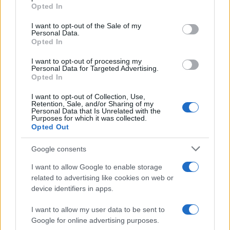
Opted In
speciale in America? C’è fame di
Please note that this website/app uses one or more Google
ospiti per Sanremo 2027
services and may gather and store information including but
I want to opt-out of the Sale of my
Personal Data.
not limited to your visit or usage behaviour. You may click to
Opted In
grant or deny consent to Google and its third-party tags to
Uomini e Donne, Ernesto
use your data for below specified purposes in below Google
Passaro si è fidanzato? Lui rompe
I want to opt-out of processing my
il silenzio
consent section.
Personal Data for Targeted Advertising.
Opted In
I want to opt-out of Collection, Use,
Manuela Carriero e Francesco
Retention, Sale, and/or Sharing of my
Chiofalo: “Saremo genitori in età
Personal Data that Is Unrelated with the
avanzata”
Purposes for which it was collected.
Opted Out
Senza Cri dopo la rimozione del
Google consents
seno racconta: “Quando ho visto
le cicatrici…”
I want to allow Google to enable storage
related to advertising like cookies on web or
device identifiers in apps.
Temptation island, Karina
Cascella al posto di Filippo
I want to allow my user data to be sent to
Bisciglia? La risposta spiazza
Google for online advertising purposes.