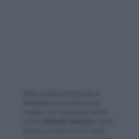
Nella puntata domenicale di
Verissimo
la conduttrice ha
ospitato una sua grande amica
ovvero
Michelle Hunziker
che è
pronta a tornare con Io Canto