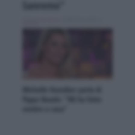
Sanremo”
Scritto da
Denis Bocca
, il Settembre 14, 2025 , in
Verissimo
Michelle Hunziker parla di
Pippo Baudo: “Mi ha fatto
sentire a casa”