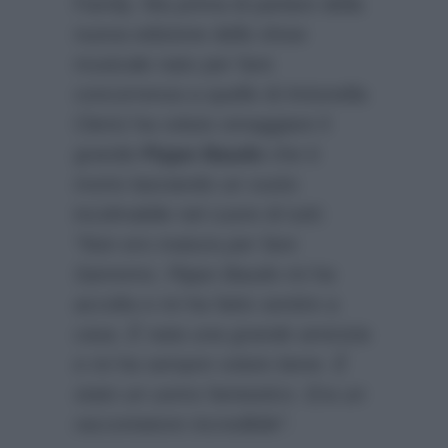
Family. Ma prima di parlare della
nuova edizione dello show
musicale nato per fare
concorrenza a quello di Antonella
Clerici ha voluto omaggiare il
grande
Pippo Baudo
che è
morto lasciando un vuoto
incolmabile nel cuore di tutti:
“Non ero matura per fare
Sanremo. Pippo Baudo mi ha
accolta e mi ha fatto sentire a
casa. È nata una grande amicizia
e mi ha sempre voluto bene. È
stato un uomo fantastico. Era un
raccontatore incredibile”
.