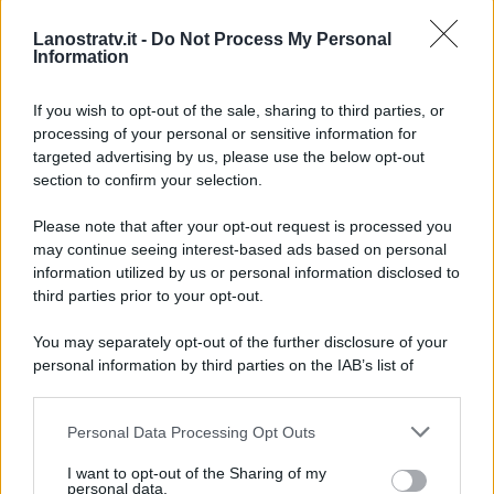
nuova relazione”
ha svelato lei
Lanostratv.it -
Do Not Process My Personal
non annunciando
null’altro sul
Information
suo compagno
Nino Tronchetti
Provera.
If you wish to opt-out of the sale, sharing to third parties, or
processing of your personal or sensitive information for
targeted advertising by us, please use the below opt-out
section to confirm your selection.
Please note that after your opt-out request is processed you
may continue seeing interest-based ads based on personal
information utilized by us or personal information disclosed to
third parties prior to your opt-out.
You may separately opt-out of the further disclosure of your
personal information by third parties on the IAB’s list of
downstream participants.
Personal Data Processing Opt Outs
This information may also be disclosed by us to third parties
ULTIME NOTIZIE
on the IAB’s List of Downstream Participants that may further
I want to opt-out of the Sharing of my
disclose it to other third parties.
personal data.
Stefano De Martino, missione