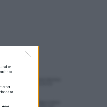
sonal or
ection to
 NOTIZIE
Helena Prestes e Javier Martinez
sono in crisi oppure no? Lui
nterest-
rompe il silenzio
closed to
Uomini e Donne, sfogo al veleno
di Ludovica Valli: “Letto cose
 third