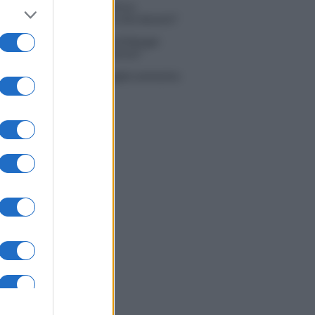
 Simone Nolasco vittima di un
nte: “Mi è passata tutta la vita davanti”
ico in famiglia, l’appello di Margot
nyi: “Necessario il suo ritorno!”
tion Island, Danilo D’Angelo ammette:
 un periodo semplice”