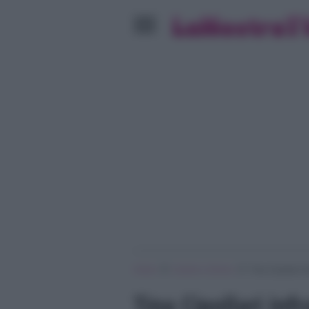
»
»
Home
Uomini e Donne
Tina Cipollari i
Tina Cipollari inf