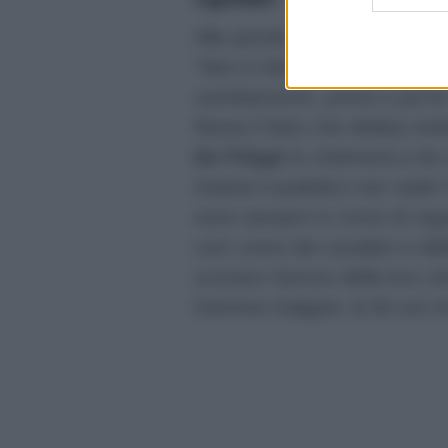
Alle parole di
Tina Cipollari
“Non è intelligente far veder
cambiamento, prima o poi le 
Resta il fatto che debba mett
De Filippi
lo chiamerà a far 
Intanto il pubblico non vede 
sono sempre in corso di regis
così come dei cavalieri e del
scovare l’amore della loro v
Gemma Galgani, le liti con A