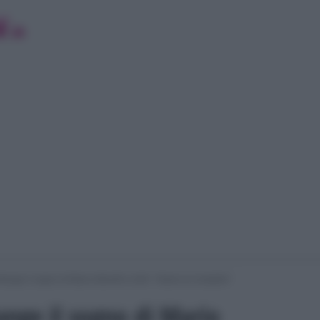
nfrange il sogno di Mario Adinolfi a UeD: “Siamo al completo”
range il sogno di Mario