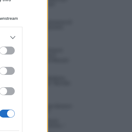
sconvolgenti su di me”
Downstream
Uomini e Donne, retroscena di
Alice Barisciani: “Ricevevo
minacce e insulti”
er and store
to grant or
ed purposes
Belen Rodriguez ritrova la
serenità: il bacio con il
compagno Gaetano Fidanzati
Uomini e Donne, Elisabetta
Gigante in ospedale: “Barcollo
ma non mollo”
tion Island, affari d’oro per Giovanni
so: attività in espansione?
in Mascolo replica alla sua ex
ata Bella Thorne: “Dicono di me…”