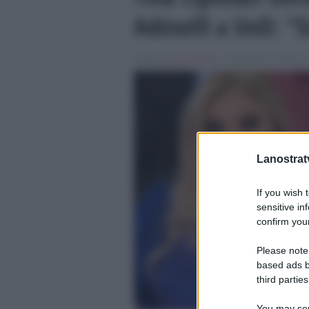
Adinolfi a UeD: “
Scritto da
Denis Bocca
, il Settembre 4, 2025 , 
Lanostratv
If you wish 
sensitive in
confirm your
Please note
based ads b
third parties
You may sepa