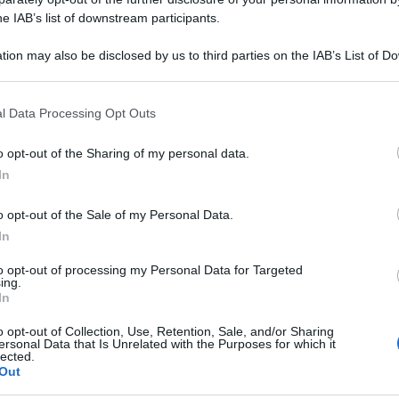
he IAB’s list of downstream participants.
 partecipare a Uomini e Donne
tion may also be disclosed by us to third parties on the IAB’s List of 
 that may further disclose it to other third parties.
 that this website/app uses one or more Google services and may gath
l Data Processing Opt Outs
including but not limited to your visit or usage behaviour. You may click 
 to Google and its third-party tags to use your data for below specifi
o opt-out of the Sharing of my personal data.
ogle consent section.
In
o opt-out of the Sale of my Personal Data.
In
to opt-out of processing my Personal Data for Targeted
ing.
In
Tempta
 no? È quello che hanno pensato in tanti
o opt-out of Collection, Use, Retention, Sale, and/or Sharing
Grazio
ersonal Data that Is Unrelated with the Purposes for which it
nne
da anni quando
Mario Adinolfi
in
lected.
Benjam
Out
i essere interessato al ruolo di
fidanz