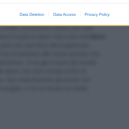
sono seguite quelle di Mario Adinolfi:
Data Deletion
Data Access
Privacy Policy
e così esplicitamente che si teme il
rendite di posizione cadono per tutti”
.
ersi il cuore in pace: mai e poi mai
Maria
parte del cast fisso del programma.
l’ora di assistere alle nuove puntate che
trazione. Si sa già il nome dei tronisti
le dame che sono tornati al fine di
ita. Non mancheranno gli scontri con
rcangelo, e chi ne ha più ne metta.