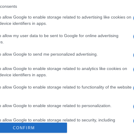
nì Cansino, chiedendo che venisse
Amici,
consents
incide
schile dietro Gianni Sperti. D’altronde
o allow Google to enable storage related to advertising like cookies on
Un med
n programma così di successo è molto
Sikabo
evice identifiers in apps.
i guadagna tantissimo. La replica di
Tina
Tempta
o allow my user data to be sent to Google for online advertising
“Non è
atto divertire tutti quanti i fan del
s.
pi.
to allow Google to send me personalized advertising.
No grazie, siamo al completo”
o allow Google to enable storage related to analytics like cookies on
e essere un
opinionista di Uomini e
evice identifiers in apps.
na Cipollari
è arrivata subito:
“No grazie,
o allow Google to enable storage related to functionality of the website
una frase del genere qualunque sogno di
Canale5 va a farsi benedire. Tutti sui
o allow Google to enable storage related to personalization.
o allow Google to enable storage related to security, including
isposta tra Mario Adinolfi e Tina
cation functionality and fraud prevention, and other user protection.
CONFIRM